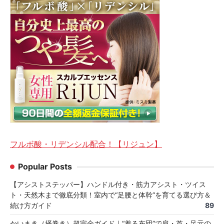
フルボ酸・リデンシル配合！【リジュン】
Popular Posts
【アシストステッパー】ハンドル付き・筋力アシスト・ツイス
ト・天然木まで徹底分類！室内で“足腰と体幹”を育てる選び方＆
続け方ガイド
89
かいまき（掻巻き）超完全ガイド｜“着る布団”で肩・首・足元の