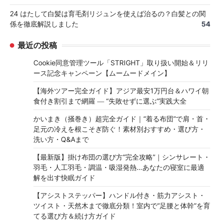
24 はたして白髪は育毛剤リジュンを使えば治るの？白髪との関
係を徹底解説しました
54
最近の投稿
Cookie同意管理ツール「STRIGHT」取り扱い開始＆リリ
ース記念キャンペーン【ムームードメイン】
【海外ツアー完全ガイド】アジア最安1万円台＆ハワイ朝
食付き割引まで網羅 ― “失敗せずに選ぶ”実践大全
かいまき（掻巻き）超完全ガイド｜“着る布団”で肩・首・
足元の冷えを根こそぎ防ぐ！素材別おすすめ・選び方・
洗い方・Q&Aまで
【最新版】掛け布団の選び方“完全攻略”｜シンサレート・
羽毛・人工羽毛・調温・吸湿発熱…あなたの寝室に最適
解を出す快眠ガイド
【アシストステッパー】ハンドル付き・筋力アシスト・
ツイスト・天然木まで徹底分類！室内で“足腰と体幹”を育
てる選び方＆続け方ガイド