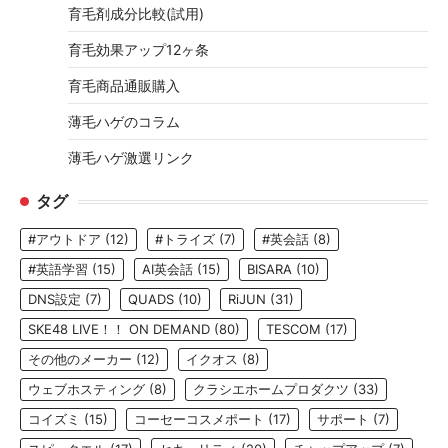
育毛剤成分比較(試用)
育毛効果アップ12ヶ条
育毛商品通販購入
薄毛ハゲのコラム
薄毛ハゲ激選リンク
タグ
#アウトドア
(12)
#トライズ
(7)
#英会話
(8)
#英語学習
(15)
AI英会話
(15)
BISARA
(10)
DNS設定
(7)
QUADS
(10)
RiJUN
(31)
SKE48 LIVE！！ ON DEMAND
(80)
TESCOM
(17)
その他のメーカー
(12)
イクオス
(8)
ウェブホスティング
(8)
クラシエホームプロダクツ
(33)
コイズミ
(15)
コーセーコスメポート
(17)
サポート
(7)