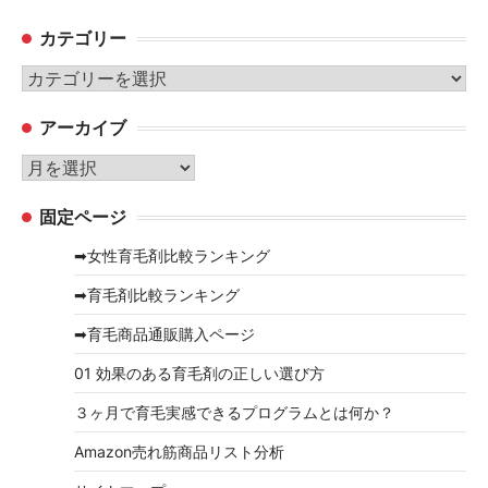
カテゴリー
カ
テ
アーカイブ
ゴ
リ
ア
ー
ー
固定ページ
カ
イ
➡女性育毛剤比較ランキング
ブ
➡育毛剤比較ランキング
➡育毛商品通販購入ページ
01 効果のある育毛剤の正しい選び方
３ヶ月で育毛実感できるプログラムとは何か？
Amazon売れ筋商品リスト分析