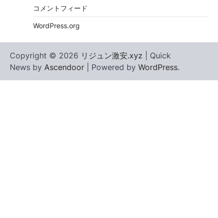
コメントフィード
WordPress.org
Copyright © 2026
リジュン激安.xyz
| Quick
News by
Ascendoor
| Powered by
WordPress
.