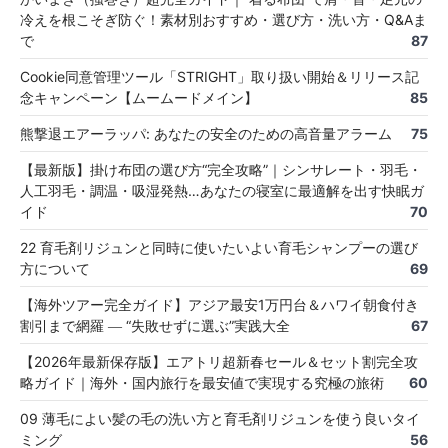
冷えを根こそぎ防ぐ！素材別おすすめ・選び方・洗い方・Q&Aま
で
87
Cookie同意管理ツール「STRIGHT」取り扱い開始＆リリース記
念キャンペーン【ムームードメイン】
85
熊撃退エアーラッパ: あなたの安全のための高音量アラーム
75
【最新版】掛け布団の選び方“完全攻略”｜シンサレート・羽毛・
人工羽毛・調温・吸湿発熱…あなたの寝室に最適解を出す快眠ガ
イド
70
22 育毛剤リジュンと同時に使いたいよい育毛シャンプーの選び
方について
69
【海外ツアー完全ガイド】アジア最安1万円台＆ハワイ朝食付き
割引まで網羅 ― “失敗せずに選ぶ”実践大全
67
【2026年最新保存版】エアトリ超新春セール＆セット割完全攻
略ガイド｜海外・国内旅行を最安値で実現する究極の旅術
60
09 薄毛によい髪の毛の洗い方と育毛剤リジュンを使う良いタイ
ミング
56