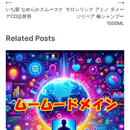
投
⟵
⟶
いち髪 なめらかスムースケ
サロンリンク アミノ ダメー
稿
アCD詰替用
ジリペア 椿シャンプー
ナ
1000ML
ビ
Related Posts
ゲ
ー
シ
ョ
ン