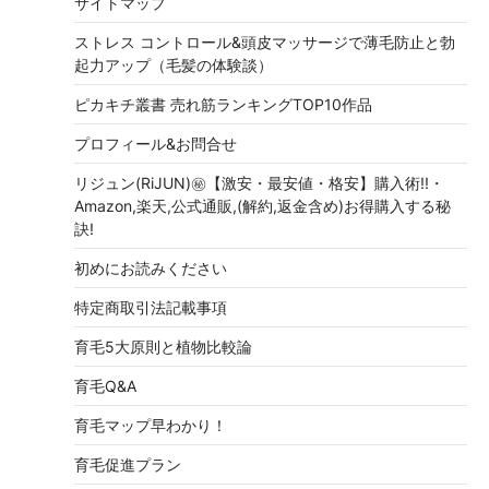
サイトマップ
ストレス コントロール&頭皮マッサージで薄毛防止と勃
起力アップ（毛髪の体験談）
ピカキチ叢書 売れ筋ランキングTOP10作品
プロフィール&お問合せ
リジュン(RiJUN)㊙【激安・最安値・格安】購入術!!・
Amazon,楽天,公式通販,(解約,返金含め)お得購入する秘
訣!
初めにお読みください
特定商取引法記載事項
育毛5大原則と植物比較論
育毛Q&A
育毛マップ早わかり！
育毛促進プラン