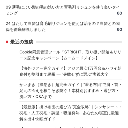
09 薄毛によい髪の毛の洗い方と育毛剤リジュンを使う良いタイ
ミング
60
24 はたして白髪は育毛剤リジュンを使えば治るの？白髪との関
係を徹底解説しました
60
最近の投稿
Cookie同意管理ツール「STRIGHT」取り扱い開始＆リリ
ース記念キャンペーン【ムームードメイン】
【海外ツアー完全ガイド】アジア最安1万円台＆ハワイ朝
食付き割引まで網羅 ― “失敗せずに選ぶ”実践大全
かいまき（掻巻き）超完全ガイド｜“着る布団”で肩・首・
足元の冷えを根こそぎ防ぐ！素材別おすすめ・選び方・
洗い方・Q&Aまで
【最新版】掛け布団の選び方“完全攻略”｜シンサレート・
羽毛・人工羽毛・調温・吸湿発熱…あなたの寝室に最適
解を出す快眠ガイド