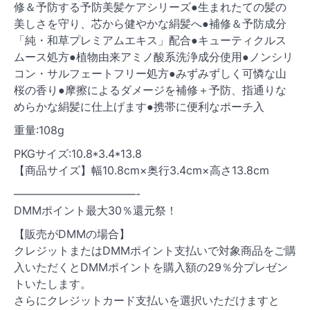
修＆予防する予防美髪ケアシリーズ●生まれたての髪の
美しさを守り、芯から健やかな絹髪へ●補修＆予防成分
「純・和草プレミアムエキス」配合●キューティクルス
ムース処方●植物由来アミノ酸系洗浄成分使用●ノンシリ
コン・サルフェートフリー処方●みずみずしく可憐な山
桜の香り●摩擦によるダメージを補修＋予防、指通りな
めらかな絹髪に仕上げます●携帯に便利なポーチ入
重量:108g
PKGサイズ:10.8*3.4*13.8
【商品サイズ】幅10.8cm×奥行3.4cm×高さ13.8cm
———————————-
DMMポイント最大30％還元祭！
【販売がDMMの場合】
クレジットまたはDMMポイント支払いで対象商品をご購
入いただくとDMMポイントを購入額の29％分プレゼン
トいたします。
さらにクレジットカード支払いを選択いただけますと