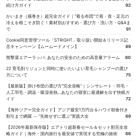
続け方ガイド
92
かいまき（掻巻き）超完全ガイド｜“着る布団”で肩・首・足元の
冷えを根こそぎ防ぐ！素材別おすすめ・選び方・洗い方・Q&Aま
で
91
Cookie同意管理ツール「STRIGHT」取り扱い開始＆リリース記
念キャンペーン【ムームードメイン】
89
熊撃退エアーラッパ: あなたの安全のための高音量アラーム
80
22 育毛剤リジュンと同時に使いたいよい育毛シャンプーの選び
方について
75
【最新版】掛け布団の選び方“完全攻略”｜シンサレート・羽毛・
人工羽毛・調温・吸湿発熱…あなたの寝室に最適解を出す快眠ガ
イド
72
【海外ツアー完全ガイド】アジア最安1万円台＆ハワイ朝食付き
割引まで網羅 ― “失敗せずに選ぶ”実践大全
69
【2026年最新保存版】エアトリ超新春セール＆セット割完全攻
略ガイド｜海外・国内旅行を最安値で実現する究極の旅術
66