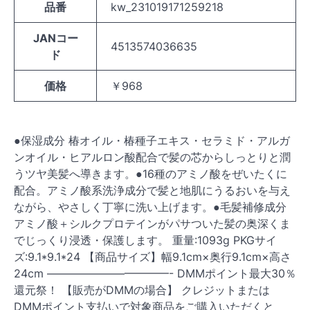
品番
kw_231019171259218
JANコー
4513574036635
ド
価格
￥968
●保湿成分 椿オイル・椿種子エキス・セラミド・アルガ
ンオイル・ヒアルロン酸配合で髪の芯からしっとりと潤
うツヤ美髪へ導きます。●16種のアミノ酸をぜいたくに
配合。アミノ酸系洗浄成分で髪と地肌にうるおいを与え
ながら、やさしく丁寧に洗い上げます。●毛髪補修成分
アミノ酸＋シルクプロテインがパサついた髪の奥深くま
でじっくり浸透・保護します。 重量:1093g PKGサイ
ズ:9.1*9.1*24 【商品サイズ】幅9.1cm×奥行9.1cm×高さ
24cm ———————————- DMMポイント最大30％
還元祭！ 【販売がDMMの場合】 クレジットまたは
DMMポイント支払いで対象商品をご購入いただくと