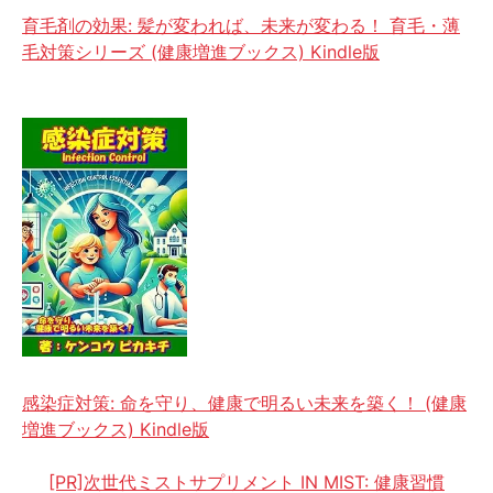
育毛剤の効果: 髪が変われば、未来が変わる！ 育毛・薄
毛対策シリーズ (健康増進ブックス) Kindle版
感染症対策: 命を守り、健康で明るい未来を築く！ (健康
増進ブックス) Kindle版
[PR]次世代ミストサプリメント IN MIST: 健康習慣