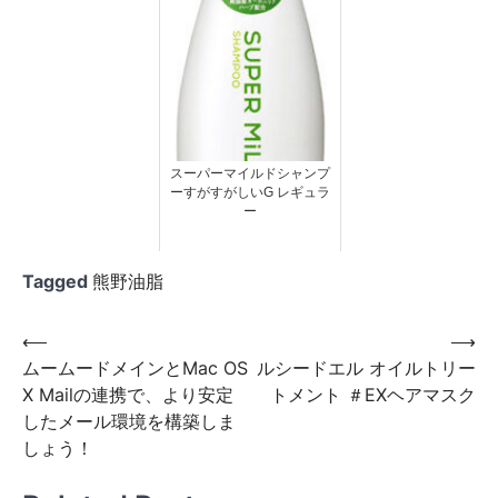
スーパーマイルドシャンプ
ーすがすがしいG レギュラ
ー
Tagged
熊野油脂
投
⟵
⟶
ムームードメインとMac OS
ルシードエル オイルトリー
稿
X Mailの連携で、より安定
トメント ＃EXヘアマスク
ナ
したメール環境を構築しま
ビ
しょう！
ゲ