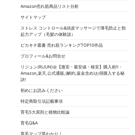
Amazon売れ筋商品リスト分析
サイトマップ
ストレス コントロール&頭皮マッサージで薄毛防止と勃
起力アップ（毛髪の体験談）
ピカキチ叢書 売れ筋ランキングTOP10作品
プロフィール&お問合せ
リジュン(RiJUN)㊙【激安・最安値・格安】購入術!!・
Amazon,楽天,公式通販,(解約,返金含め)お得購入する秘
訣!
初めにお読みください
特定商取引法記載事項
育毛5大原則と植物比較論
育毛Q&A
育毛マップ早わかり！