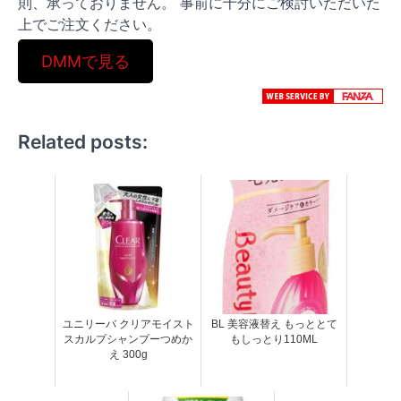
則、承っておりません。 事前に十分にご検討いただいた
上でご注文ください。
DMMで見る
Related posts:
ユニリーバ クリアモイスト
BL 美容液替え もっととて
スカルプシャンプーつめか
もしっとり110ML
え 300g