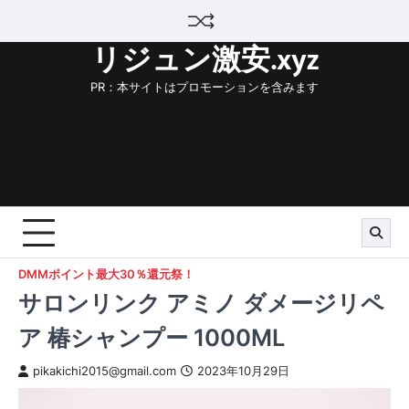
Skip
to
リジュン激安.xyz
content
PR：本サイトはプロモーションを含みます
DMMポイント最大30％還元祭！
サロンリンク アミノ ダメージリペ
ア 椿シャンプー 1000ML
pikakichi2015@gmail.com
2023年10月29日