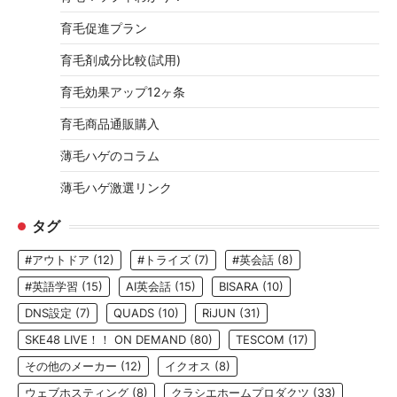
育毛促進プラン
育毛剤成分比較(試用)
育毛効果アップ12ヶ条
育毛商品通販購入
薄毛ハゲのコラム
薄毛ハゲ激選リンク
タグ
#アウトドア
(12)
#トライズ
(7)
#英会話
(8)
#英語学習
(15)
AI英会話
(15)
BISARA
(10)
DNS設定
(7)
QUADS
(10)
RiJUN
(31)
SKE48 LIVE！！ ON DEMAND
(80)
TESCOM
(17)
その他のメーカー
(12)
イクオス
(8)
ウェブホスティング
(8)
クラシエホームプロダクツ
(33)