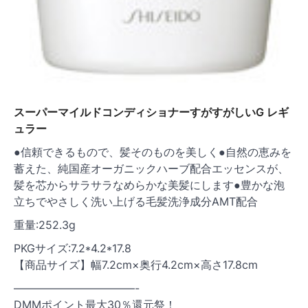
スーパーマイルドコンディショナーすがすがしいG レギ
ュラー
●信頼できるもので、髪そのものを美しく●自然の恵みを
蓄えた、純国産オーガニックハーブ配合エッセンスが、
髪を芯からサラサラなめらかな美髪にします●豊かな泡
立ちでやさしく洗い上げる毛髪洗浄成分AMT配合
重量:252.3g
PKGサイズ:7.2*4.2*17.8
【商品サイズ】幅7.2cm×奥行4.2cm×高さ17.8cm
———————————-
DMMポイント最大30％還元祭！