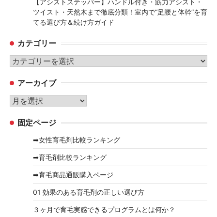
【アシストステッパー】ハンドル付き・筋力アシスト・
ツイスト・天然木まで徹底分類！室内で“足腰と体幹”を育
てる選び方＆続け方ガイド
カテゴリー
カ
テ
アーカイブ
ゴ
リ
ア
ー
ー
固定ページ
カ
イ
➡女性育毛剤比較ランキング
ブ
➡育毛剤比較ランキング
➡育毛商品通販購入ページ
01 効果のある育毛剤の正しい選び方
３ヶ月で育毛実感できるプログラムとは何か？