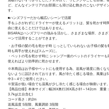
ど、どんなインテリアのお部屋にも溶け込む飽きのこないデザイ
す。
■ハンズフリーだから幅広いシーンで活躍
手をふさがれずにドライヤーが使えるメリットは、髪を乾かす時
由に使えることだけではありません。
BISARAはハンズフリーの強みを活かし、さまざまな場所、さまざ
ーンで活用することができます。
・お子様の髪の毛を乾かす時 じっとしていられないお子様の髪を
時も両手が使えればスムーズに。
・ペットの毛を乾かす時に シャンプー後のペットのドライヤーも
使えればより効率的に乾かせます。
※本商品はお子様やペットにも使用する為、送風が過度に熱くな
ないように設計されております。風が冷たく感じる場合、風量は5
中3～4でご使用ください。
※室温が低い場合でも温風が少し冷たく感じる場合が御座います
【商品仕様】本体サイズ：幅26X奥行26X高さ81～142cm 重量
3.7kg(土台含む)
コード長さ：約2m
送風温度 5段階、風量調節 3段階