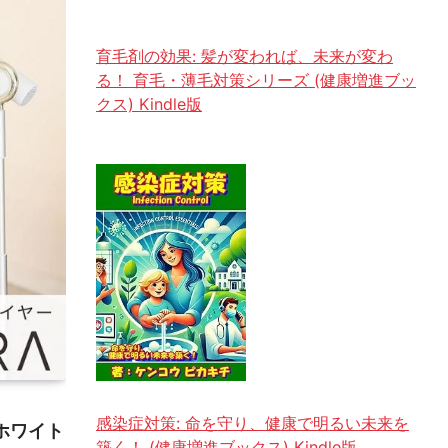
育毛剤の効果: 髪が変われば、未来が変わ
る！ 育毛・薄毛対策シリーズ (健康増進ブッ
クス) Kindle版
感染症対策: 命を守り、健康で明るい未来を
 ホワイト
築く！ (健康増進ブックス) Kindle版