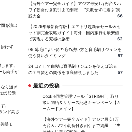
【海外ツアー完全ガイド】アジア最安1万円台＆ハ
ワイ朝食付き割引まで網羅 ― “失敗せずに選ぶ”実
践大全
66
空間を演出
【2026年最新保存版】エアトリ超新春セール＆セ
ット割完全攻略ガイド｜海外・国内旅行を最安値
で実現する究極の旅術
62
を掛けず
09 薄毛によい髪の毛の洗い方と育毛剤リジュンを
使う良いタイミング
57
躍します。
24 はたして白髪は育毛剤リジュンを使えば治る
ーも両手が
の？白髪との関係を徹底解説しました
57
最近の投稿
くなり過ぎ
は5段階
Cookie同意管理ツール「STRIGHT」取り
扱い開始＆リリース記念キャンペーン【ム
ます。
ームードメイン】
スタンド高さ
【海外ツアー完全ガイド】アジア最安1万
・美髪モー
円台＆ハワイ朝食付き割引まで網羅 ― “失
敗せずに選ぶ”実践大全