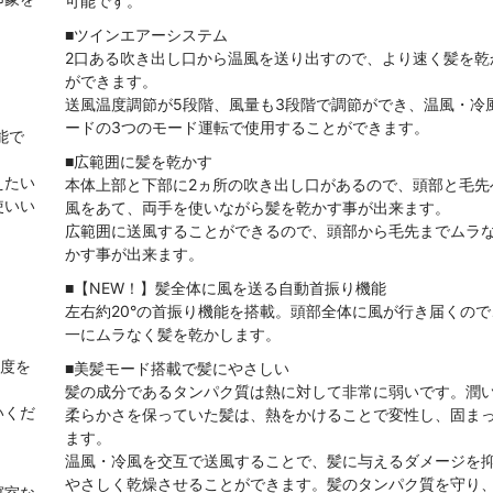
可能です。
■ツインエアーシステム
2口ある吹き出し口から温風を送り出すので、より速く髪を乾
ができます。
送風温度調節が5段階、風量も3段階で調節ができ、温風・冷
ードの3つのモード運転で使用することができます。
能で
■広範囲に髪を乾かす
えたい
本体上部と下部に2ヵ所の吹き出し口があるので、頭部と毛先
使いい
風をあて、両手を使いながら髪を乾かす事が出来ます。
広範囲に送風することができるので、頭部から毛先までムラ
かす事が出来ます。
■【NEW！】髪全体に風を送る自動首振り機能
左右約20°の首振り機能を搭載。頭部全体に風が行き届くの
一にムラなく髪を乾かします。
角度を
■美髪モード搭載で髪にやさしい
髪の成分であるタンパク質は熱に対して非常に弱いです。潤
いくだ
柔らかさを保っていた髪は、熱をかけることで変性し、固ま
ます。
温風・冷風を交互で送風することで、髪に与えるダメージを
やさしく乾燥させることができます。髪のタンパク質を守り
寝室な