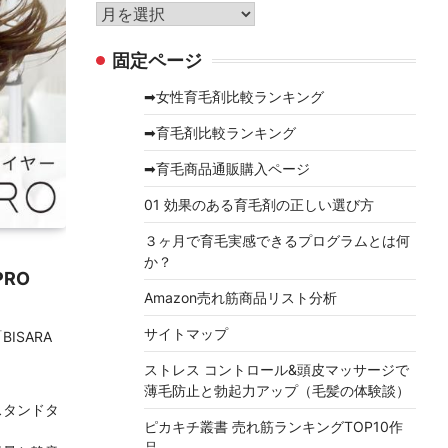
リ
ア
ー
ー
固定ページ
カ
イ
➡女性育毛剤比較ランキング
ブ
➡育毛剤比較ランキング
➡育毛商品通販購入ページ
01 効果のある育毛剤の正しい選び方
３ヶ月で育毛実感できるプログラムとは何
か？
PRO
Amazon売れ筋商品リスト分析
サイトマップ
ISARA
ストレス コントロール&頭皮マッサージで
薄毛防止と勃起力アップ（毛髪の体験談）
スタンドタ
ピカキチ叢書 売れ筋ランキングTOP10作
品