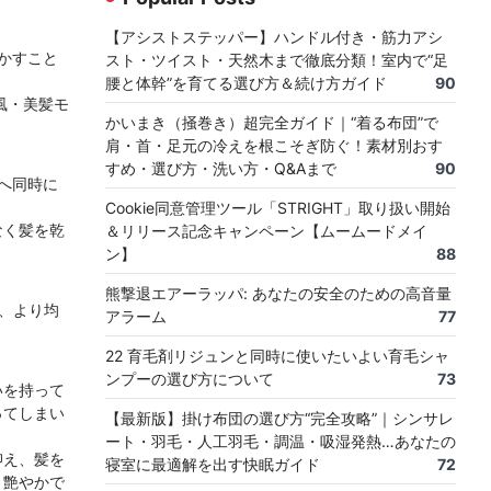
【アシストステッパー】ハンドル付き・筋力アシ
かすこと
スト・ツイスト・天然木まで徹底分類！室内で“足
腰と体幹”を育てる選び方＆続け方ガイド
90
風・美髪モ
かいまき（掻巻き）超完全ガイド｜“着る布団”で
肩・首・足元の冷えを根こそぎ防ぐ！素材別おす
すめ・選び方・洗い方・Q&Aまで
90
へ同時に
Cookie同意管理ツール「STRIGHT」取り扱い開始
なく髪を乾
＆リリース記念キャンペーン【ムームードメイ
ン】
88
熊撃退エアーラッパ: あなたの安全のための高音量
で、より均
アラーム
77
22 育毛剤リジュンと同時に使いたいよい育毛シャ
ンプーの選び方について
73
いを持って
ってしまい
【最新版】掛け布団の選び方“完全攻略”｜シンサレ
ート・羽毛・人工羽毛・調温・吸湿発熱…あなたの
抑え、髪を
寝室に最適解を出す快眠ガイド
72
、艶やかで