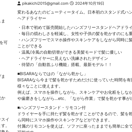
pikakichi2015@gmail.com
2024年10月19日
変わるあなたのビューティータイム。日本初のスタンド式ハ
ヘアドライヤー
しま
・日本で初めて販売開始したハンズフリースタンドヘアドラ
・毎日の煩わしさを軽減し、女性や子供の髪を乾かすのにも
・ハンズフリーでスマホ操作やスキンケアをしながら同時に
を可
ことができる
・温風/冷風の自動切替ができる美髪モードで髪に優しい
・ヘアドライヤーに見えない洗練されたデザイン
・待望の「自動首ふり機能」搭載、最新モデル！！
■BISARAならではの「ながら乾かし」
げま
BISARAなら今まで髪を乾かすためだけに使っていた時間を
様々なことに使えます。
例えば、スマホを操作しながら、スキンケアやお化粧をしな
乾か
や歯磨きをしながら…etc、「ながら作業」で髪を乾かす事が
■ハンズフリースタンド・リモコン付
ドライヤーを手に持たず髪を乾かすことができるので、髪を
ナスイ
ら同時にスマホ操作やスキンケアなどができます。
ます。
付属のリモコンを使えば、ソファに座ったままでも簡単に全
印象を