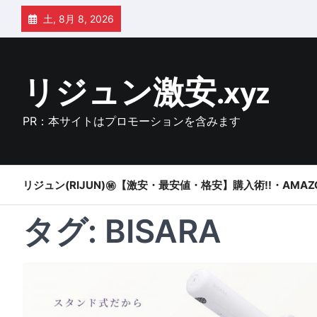
Skip
土, 8月 8, 2026
to
content
リジュン激安.xyz
PR：本サイトはプロモーションを含みます
リジュン(RIJUN)㊙【激安・最安値・格安】購入術!!・AMAZ
タグ:
BISARA