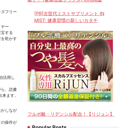
ンズフリー
[PR]次世代ミストサプリメント IN
MIST: 健康習慣の新しいカタチ
イヤー
重宝する
髪を乾かす
有効活用し
がら、読書
出来ます。
乾かしなが
フルボ酸・リデンシル配合！【リジュン】
ての操作が
Popular Posts