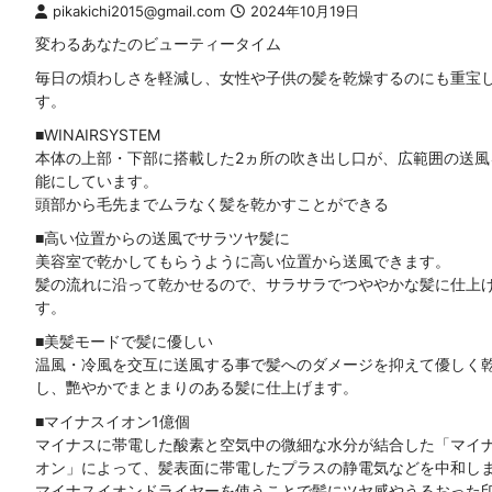
pikakichi2015@gmail.com
2024年10月19日
変わるあなたのビューティータイム
毎日の煩わしさを軽減し、女性や子供の髪を乾燥するのにも重宝
す。
■WINAIRSYSTEM
本体の上部・下部に搭載した2ヵ所の吹き出し口が、広範囲の送風
能にしています。
頭部から毛先までムラなく髪を乾かすことができる
■高い位置からの送風でサラツヤ髪に
美容室で乾かしてもらうように高い位置から送風できます。
髪の流れに沿って乾かせるので、サラサラでつややかな髪に仕上
す。
■美髪モードで髪に優しい
温風・冷風を交互に送風する事で髪へのダメージを抑えて優しく
し、艷やかでまとまりのある髪に仕上げます。
■マイナスイオン1億個
マイナスに帯電した酸素と空気中の微細な水分が結合した「マイ
オン」によって、髪表面に帯電したプラスの静電気などを中和し
マイナスイオンドライヤーを使うことで髪にツヤ感やうるおった