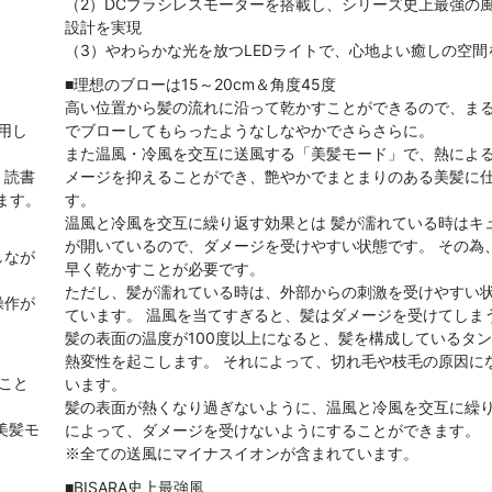
（2）DCブラシレスモーターを搭載し、シリーズ史上最強の
設計を実現
（3）やわらかな光を放つLEDライトで、心地よい癒しの空間
■理想のブローは15～20cm＆角度45度
高い位置から髪の流れに沿って乾かすことができるので、ま
用し
でブローしてもらったようなしなやかでさらさらに。
また温風・冷風を交互に送風する「美髪モード」で、熱によ
、読書
メージを抑えることができ、艶やかでまとまりのある美髪に
ます。
す。
温風と冷風を交互に繰り返す効果とは 髪が濡れている時はキ
が開いているので、ダメージを受けやすい状態です。 その為
しなが
早く乾かすことが必要です。
ただし、髪が濡れている時は、外部からの刺激を受けやすい
操作が
ています。 温風を当てすぎると、髪はダメージを受けてしま
髪の表面の温度が100度以上になると、髪を構成しているタ
熱変性を起こします。 それによって、切れ毛や枝毛の原因に
こと
います。
髪の表面が熱くなり過ぎないように、温風と冷風を交互に繰
美髪モ
によって、ダメージを受けないようにすることができます。
※全ての送風にマイナスイオンが含まれています。
■BISARA史上最強風