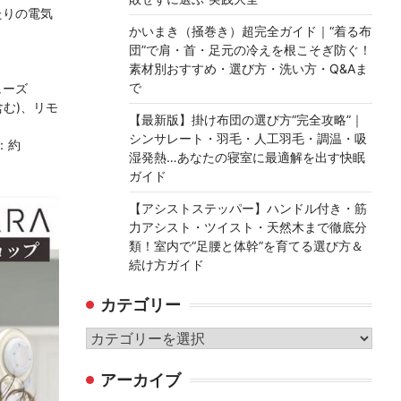
あたりの電気
かいまき（掻巻き）超完全ガイド｜“着る布
団”で肩・首・足元の冷えを根こそぎ防ぐ！
素材別おすすめ・選び方・洗い方・Q&Aま
で
ューズ
含む)、リモ
【最新版】掛け布団の選び方“完全攻略”｜
シンサレート・羽毛・人工羽毛・調温・吸
：約
湿発熱…あなたの寝室に最適解を出す快眠
ガイド
【アシストステッパー】ハンドル付き・筋
力アシスト・ツイスト・天然木まで徹底分
類！室内で“足腰と体幹”を育てる選び方＆
続け方ガイド
カテゴリー
カ
テ
アーカイブ
ゴ