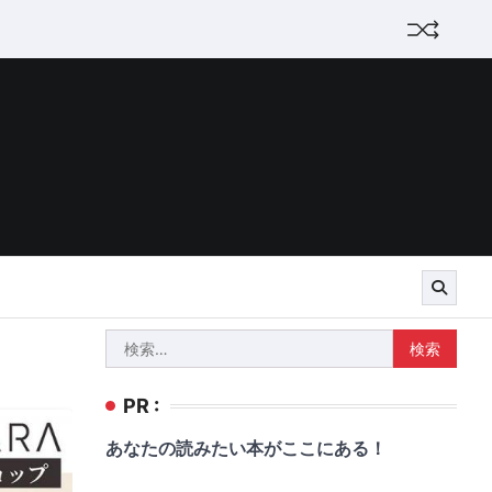
検
索:
PR :
あなたの読みたい本がここにある！