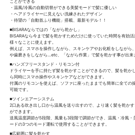
ことができる
・温風/冷風の自動切替ができる美髪モードで髪に優しい
・ヘアドライヤーに見えない洗練されたデザイン
・待望の「自動首ふり機能」搭載、最新モデル！！
■BISARAならではの「ながら乾かし」
BISARAなら今まで髪を乾かすためだけに使っていた時間を有効活
様々なことに使えます。
例えば、スマホを操作しながら、スキンケアやお化粧をしながら
や歯磨きをしながら…etc、「ながら作業」で髪を乾かす事が出来
■ハンズフリースタンド・リモコン付
ドライヤーを手に持たず髪を乾かすことができるので、髪を乾か
ら同時にスマホ操作やスキンケアなどができます。
付属のリモコンを使えば、ソファに座ったままでも簡単に全ての
可能です。
■ツインエアーシステム
2口ある吹き出し口から温風を送り出すので、より速く髪を乾かす
ができます。
送風温度調節が5段階、風量も3段階で調節ができ、温風・冷風・
ードの3つのモード運転で使用することができます。
■広範囲に髪を乾かす