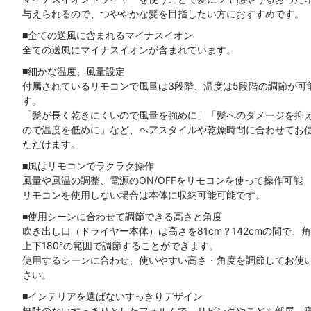
与えられるので、つややかな髪を目指したい方におすすめです。
■全ての送風に含まれるマイナスイオン
全ての送風にマイナスイオンが含まれています。
■細かな温度、風量設定
付属されているリモコンで風量は3段階、温度は5段階の調節が可
す。
「髪が長く乾きにくいので風量を強めに」「髪へのダメージを抑
ので温度を低めに」など、ヘアスタイルや乾燥時間に合わせてお
ただけます。
■風はリモコンでラクラク操作
風量や風温の調整、電源のON/OFFをリモコンを使って操作可能
リモコンを使用しない場合は本体に収納可能可能です。
■使用シーンに合わせて調節できる高さと角度
吹き出し口（ドライヤー本体）は高さを81cm？142cmの間で、
上下180°の範囲で調節することができます。
使用するシーンに合わせ、使いやすい高さ・角度を調節してお使
さい。
■インテリアを選ばないすっきりデザイン
無駄のないすっきりとしたフォルムで、リビングやこども部屋、