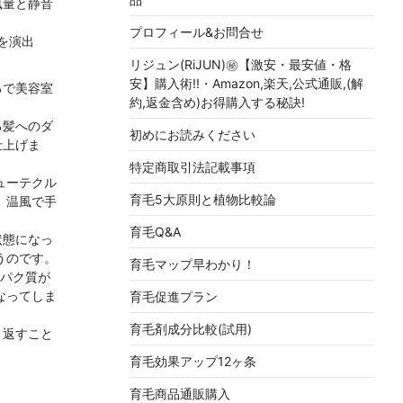
風量と静音
プロフィール&お問合せ
を演出
リジュン(RiJUN)㊙【激安・最安値・格
安】購入術!!・Amazon,楽天,公式通販,(解
るで美容室
約,返金含め)お得購入する秘訣!
る髪へのダ
初めにお読みください
仕上げま
特定商取引法記載事項
ューテクル
育毛5大原則と植物比較論
、温風で手
育毛Q&A
状態になっ
うのです。
育毛マップ早わかり！
ンパク質が
なってしま
育毛促進プラン
育毛剤成分比較(試用)
り返すこと
育毛効果アップ12ヶ条
育毛商品通販購入