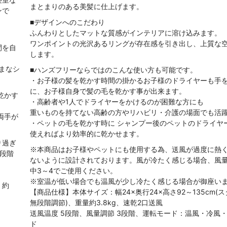
まとまりのある美髪に仕上げます。
ンで
■デザインへのこだわり
ふんわりとしたマットな質感がインテリアに溶け込みます。
ワンポイントの光沢あるリングが存在感を引き出し、上質な
間を自
します。
まなシ
■ハンズフリーならではのこんな使い方も可能です。
・お子様の髪を乾かす時間の掛かるお子様のドライヤーも手
に、お子様自身で髪の毛を乾かす事が出来ます。
乾かす
・高齢者や1人でドライヤーをかけるのが困難な方にも
重いものを持てない高齢の方やリハビリ・介護の場面でも活
両手が
・ペットの毛を乾かす時に シャンプー後のペットのドライヤ
使えればより効率的に乾かせます。
り過ぎ
※本商品はお子様やペットにも使用する為、送風が過度に熱
段階
ないように設計されております。風が冷たく感じる場合、風量
中3～4でご使用ください。
。
※室温が低い場合でも温風が少し冷たく感じる場合が御座い
：約
【商品仕様】本体サイズ：幅24×奥行24×高さ92～135cm(
無段階調節)、重量約3.8kg、速乾2口送風
送風温度 5段階、風量調節 3段階、運転モード：温風・冷風
ド