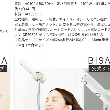
電源：AC100V 50/60Hz、定格消費電力：1100W、1時間
代：約34.1円
材質：ABS/アルミ
主な機能：運転モード切替、マイナスイオン、リモコン操作
安全装置：サーモスタット、組立不具合時通電不可、温度ヒ
付属品：本体(伸縮式サポートロッド含む)、土台(電源コード
専用リ
コン(CR2032リチウム電池内蔵)、取扱説明書(保証書付き)
【商品サイズ】サイズ：幅24×奥行24×高さ92～135cm 重量
3.8kg（土台含む）