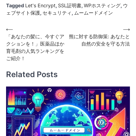
Tagged
Let's Encrypt
,
SSL証明書
,
WPホスティング
,
ウ
ェブサイト保護
,
セキュリティ
,
ムームードメイン
投
⟵
⟶
「あなたの髪に、今すぐア
熊に対する防御策: あなたと
稿
クションを！」医薬品ほか
自然の安全を守る方法
ナ
育毛剤の人気ランキングを
ビ
ご紹介！
ゲ
Related Posts
ー
シ
ョ
ン