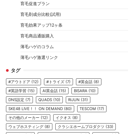
育毛促進プラン
育毛剤成分比較(試用)
育毛効果アップ12ヶ条
育毛商品通販購入
薄毛ハゲのコラム
薄毛ハゲ激選リンク
タグ
#アウトドア
(12)
#トライズ
(7)
#英会話
(8)
#英語学習
(15)
AI英会話
(15)
BISARA
(10)
DNS設定
(7)
QUADS
(10)
RiJUN
(31)
SKE48 LIVE！！ ON DEMAND
(80)
TESCOM
(17)
その他のメーカー
(12)
イクオス
(8)
ウェブホスティング
(8)
クラシエホームプロダクツ
(33)