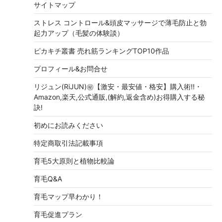
サイトマップ
ストレス コントロール&頭皮マッサージで薄毛防止と勃
起力アップ（毛髪の体験談）
ピカキチ叢書 売れ筋ランキングTOP10作品
プロフィール&お問合せ
リジュン(RiJUN)㊙【激安・最安値・格安】購入術!!・
Amazon,楽天,公式通販,(解約,返金含め)お得購入する秘
訣!
初めにお読みください
特定商取引法記載事項
育毛5大原則と植物比較論
育毛Q&A
育毛マップ早わかり！
育毛促進プラン