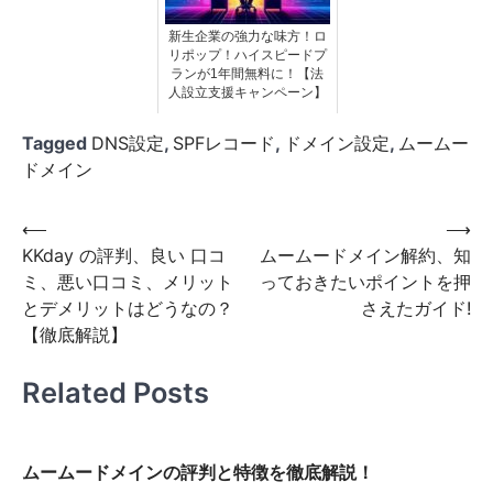
新生企業の強力な味方！ロ
リポップ！ハイスピードプ
ランが1年間無料に！【法
人設立支援キャンペーン】
Tagged
DNS設定
,
SPFレコード
,
ドメイン設定
,
ムームー
ドメイン
投
⟵
⟶
KKday の評判、良い 口コ
ムームードメイン解約、知
稿
ミ、悪い口コミ、メリット
っておきたいポイントを押
ナ
とデメリットはどうなの？
さえたガイド!
ビ
【徹底解説】
ゲ
Related Posts
ー
シ
ョ
ムームードメインの評判と特徴を徹底解説！