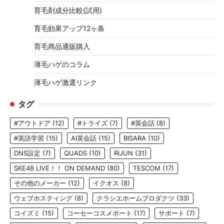
育毛剤成分比較(試用)
育毛効果アップ12ヶ条
育毛商品通販購入
薄毛ハゲのコラム
薄毛ハゲ激選リンク
タグ
#アウトドア
(12)
#トライズ
(7)
#英会話
(8)
#英語学習
(15)
AI英会話
(15)
BISARA
(10)
DNS設定
(7)
QUADS
(10)
RiJUN
(31)
SKE48 LIVE！！ ON DEMAND
(80)
TESCOM
(17)
その他のメーカー
(12)
イクオス
(8)
ウェブホスティング
(8)
クラシエホームプロダクツ
(33)
コイズミ
(15)
コーセーコスメポート
(17)
サポート
(7)