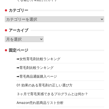
カテゴリー
カ
テ
アーカイブ
ゴ
リ
ア
ー
ー
固定ページ
カ
イ
➡女性育毛剤比較ランキング
ブ
➡育毛剤比較ランキング
➡育毛商品通販購入ページ
01 効果のある育毛剤の正しい選び方
３ヶ月で育毛実感できるプログラムとは何か？
Amazon売れ筋商品リスト分析