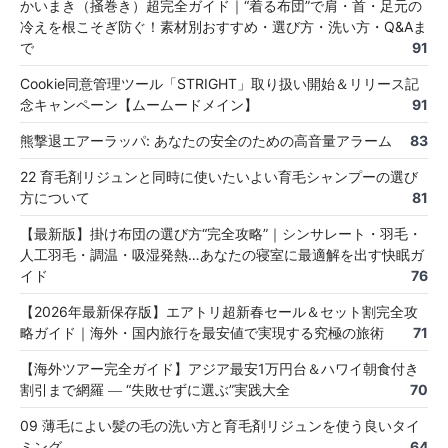
かいまき（掻巻き）超完全ガイド｜“着る布団”で肩・首・足元の
冷えを根こそぎ防ぐ！素材別おすすめ・選び方・洗い方・Q&Aま
で
91
Cookie同意管理ツール「STRIGHT」取り扱い開始＆リリース記
念キャンペーン【ムームードメイン】
91
熊撃退エアーラッパ: あなたの安全のための高音量アラーム
83
22 育毛剤リジュンと同時に使いたいよい育毛シャンプーの選び
方について
81
【最新版】掛け布団の選び方“完全攻略”｜シンサレート・羽毛・
人工羽毛・調温・吸湿発熱…あなたの寝室に最適解を出す快眠ガ
イド
76
【2026年最新保存版】エアトリ超新春セール＆セット割完全攻
略ガイド｜海外・国内旅行を最安値で実現する究極の旅術
71
【海外ツアー完全ガイド】アジア最安1万円台＆ハワイ朝食付き
割引まで網羅 ― “失敗せずに選ぶ”実践大全
70
09 薄毛によい髪の毛の洗い方と育毛剤リジュンを使う良いタイ
ミング
64