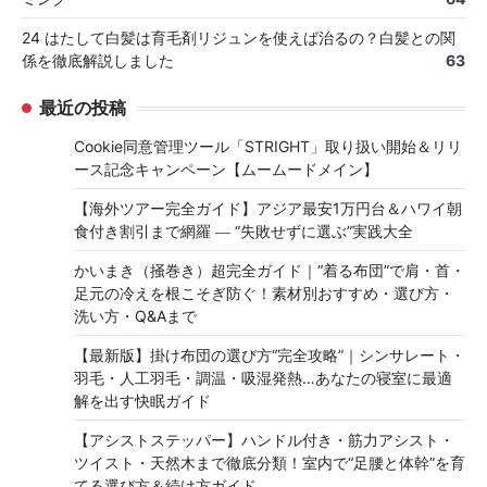
24 はたして白髪は育毛剤リジュンを使えば治るの？白髪との関
係を徹底解説しました
63
最近の投稿
Cookie同意管理ツール「STRIGHT」取り扱い開始＆リリ
ース記念キャンペーン【ムームードメイン】
【海外ツアー完全ガイド】アジア最安1万円台＆ハワイ朝
食付き割引まで網羅 ― “失敗せずに選ぶ”実践大全
かいまき（掻巻き）超完全ガイド｜“着る布団”で肩・首・
足元の冷えを根こそぎ防ぐ！素材別おすすめ・選び方・
洗い方・Q&Aまで
【最新版】掛け布団の選び方“完全攻略”｜シンサレート・
羽毛・人工羽毛・調温・吸湿発熱…あなたの寝室に最適
解を出す快眠ガイド
【アシストステッパー】ハンドル付き・筋力アシスト・
ツイスト・天然木まで徹底分類！室内で“足腰と体幹”を育
てる選び方＆続け方ガイド