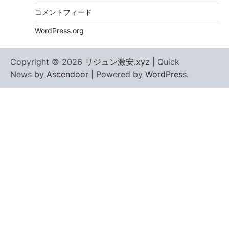
コメントフィード
WordPress.org
Copyright © 2026
リジュン激安.xyz
| Quick
News by
Ascendoor
| Powered by
WordPress
.