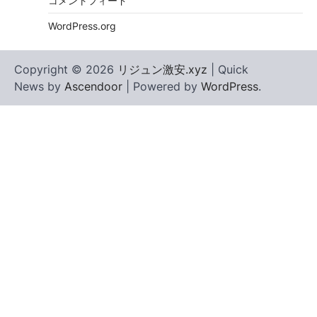
コメントフィード
WordPress.org
Copyright © 2026
リジュン激安.xyz
| Quick
News by
Ascendoor
| Powered by
WordPress
.