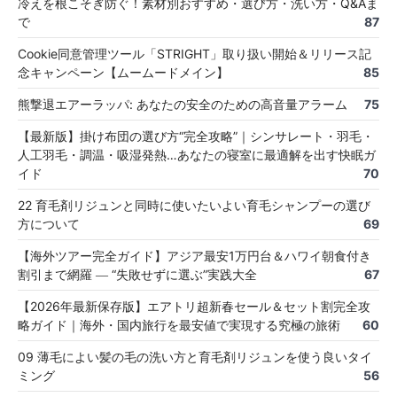
冷えを根こそぎ防ぐ！素材別おすすめ・選び方・洗い方・Q&Aま
で
87
Cookie同意管理ツール「STRIGHT」取り扱い開始＆リリース記
念キャンペーン【ムームードメイン】
85
熊撃退エアーラッパ: あなたの安全のための高音量アラーム
75
【最新版】掛け布団の選び方“完全攻略”｜シンサレート・羽毛・
人工羽毛・調温・吸湿発熱…あなたの寝室に最適解を出す快眠ガ
イド
70
22 育毛剤リジュンと同時に使いたいよい育毛シャンプーの選び
方について
69
【海外ツアー完全ガイド】アジア最安1万円台＆ハワイ朝食付き
割引まで網羅 ― “失敗せずに選ぶ”実践大全
67
【2026年最新保存版】エアトリ超新春セール＆セット割完全攻
略ガイド｜海外・国内旅行を最安値で実現する究極の旅術
60
09 薄毛によい髪の毛の洗い方と育毛剤リジュンを使う良いタイ
ミング
56