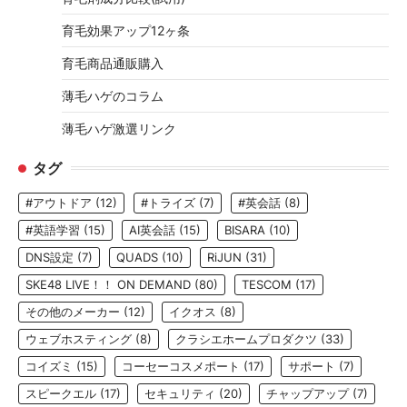
育毛効果アップ12ヶ条
育毛商品通販購入
薄毛ハゲのコラム
薄毛ハゲ激選リンク
タグ
#アウトドア
(12)
#トライズ
(7)
#英会話
(8)
#英語学習
(15)
AI英会話
(15)
BISARA
(10)
DNS設定
(7)
QUADS
(10)
RiJUN
(31)
SKE48 LIVE！！ ON DEMAND
(80)
TESCOM
(17)
その他のメーカー
(12)
イクオス
(8)
ウェブホスティング
(8)
クラシエホームプロダクツ
(33)
コイズミ
(15)
コーセーコスメポート
(17)
サポート
(7)
スピークエル
(17)
セキュリティ
(20)
チャップアップ
(7)