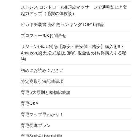
ストレス コントロール&頭皮マッサージで薄毛防止と勃
起力アップ（毛髪の体験談）
ピカキチ叢書 売れ筋ランキングTOP10作品
プロフィール&お問合せ
リジュン(RiJUN)㊙【激安・最安値・格安】購入術!!・
Amazon,楽天,公式通販,(解約,返金含め)お得購入する秘
訣!
初めにお読みください
特定商取引法記載事項
育毛5大原則と植物比較論
育毛Q&A
育毛マップ早わかり！
育毛促進プラン
育毛剤成分比較(試用)