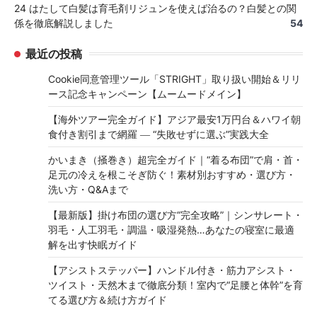
24 はたして白髪は育毛剤リジュンを使えば治るの？白髪との関
係を徹底解説しました
54
最近の投稿
Cookie同意管理ツール「STRIGHT」取り扱い開始＆リリ
ース記念キャンペーン【ムームードメイン】
【海外ツアー完全ガイド】アジア最安1万円台＆ハワイ朝
食付き割引まで網羅 ― “失敗せずに選ぶ”実践大全
かいまき（掻巻き）超完全ガイド｜“着る布団”で肩・首・
足元の冷えを根こそぎ防ぐ！素材別おすすめ・選び方・
洗い方・Q&Aまで
【最新版】掛け布団の選び方“完全攻略”｜シンサレート・
羽毛・人工羽毛・調温・吸湿発熱…あなたの寝室に最適
解を出す快眠ガイド
【アシストステッパー】ハンドル付き・筋力アシスト・
ツイスト・天然木まで徹底分類！室内で“足腰と体幹”を育
てる選び方＆続け方ガイド