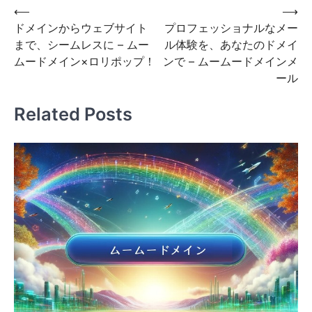
投
⟵
⟶
ドメインからウェブサイト
プロフェッショナルなメー
稿
まで、シームレスに – ムー
ル体験を、あなたのドメイ
ナ
ムードメイン×ロリポップ！
ンで – ムームードメインメ
ビ
ール
ゲ
Related Posts
ー
シ
ョ
ン