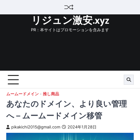
Skip
to
リジュン激安.xyz
content
PR：本サイトはプロモーションを含みます
ムームードメイン
推し商品
あなたのドメイン、より良い管理
へ – ムームードメイン移管
pikakichi2015@gmail.com
2024年1月28日