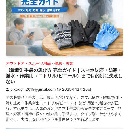
アウトドア・スポーツ用品
健康・美容
【最新】手袋の選び方 完全ガイド｜スマホ対応・防寒・
撥水・作業用（ニトリル/ビニール）まで目的別に失敗し
ない
pikakichi2015@gmail.com
2025年12月20日
冬の必需品「手袋」は、暖かさだけでなく、スマホ操作・防風/撥水・
滑り止め・作業衛生（ニトリル/ビニール）など“用途”で選ぶのが正
解。本記事では、人気の裏起毛スマホ手袋から完全防水グローブ、料
理・介護・清掃に役立つ使い捨て手袋まで、タイプ別にわかりやすく
比較し、失敗しないポイントを具体例つきで解説します。