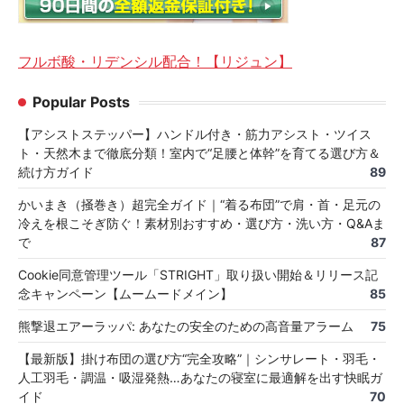
フルボ酸・リデンシル配合！【リジュン】
Popular Posts
【アシストステッパー】ハンドル付き・筋力アシスト・ツイス
ト・天然木まで徹底分類！室内で“足腰と体幹”を育てる選び方＆
続け方ガイド
89
かいまき（掻巻き）超完全ガイド｜“着る布団”で肩・首・足元の
冷えを根こそぎ防ぐ！素材別おすすめ・選び方・洗い方・Q&Aま
で
87
Cookie同意管理ツール「STRIGHT」取り扱い開始＆リリース記
念キャンペーン【ムームードメイン】
85
熊撃退エアーラッパ: あなたの安全のための高音量アラーム
75
【最新版】掛け布団の選び方“完全攻略”｜シンサレート・羽毛・
人工羽毛・調温・吸湿発熱…あなたの寝室に最適解を出す快眠ガ
イド
70