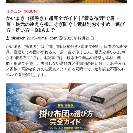
リジュン（RIJUN）
かいまき（掻巻き）超完全ガイド｜“着る布団”で肩・
首・足元の冷えを根こそぎ防ぐ！素材別おすすめ・選び
方・洗い方・Q&Aまで
pikakichi2015@gmail.com
2025年12月29日
かいまき（掻巻き）は「掛け布団×袖付き×肩まで包む」日本の伝統寝
具。寝返りで布団がずれる人、肩・首が冷える人、足先が寒い人に刺
さる“着る布団”です。本記事では、検索上位商品の特徴を素材・機
能・用途で分類し、失敗しない選び方／季節別の使い分け／お手入れ
／家族・高齢者向けの注意点／よくある疑問まで、追加調査不要のレ
ベルで徹底解説します。