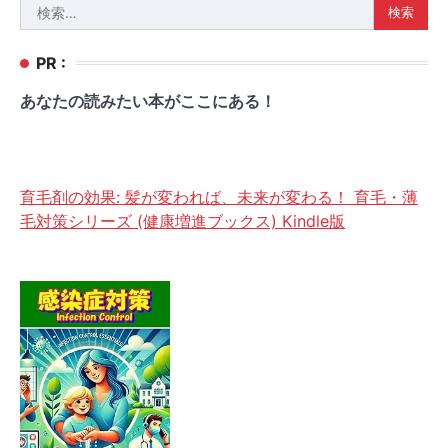
検
ナ
索:
ビ
PR :
ゲ
あなたの読みたい本がここにある！
ー
シ
ョ
育毛剤の効果: 髪が変われば、未来が変わる！ 育毛・薄
ン
毛対策シリーズ (健康増進ブックス) Kindle版