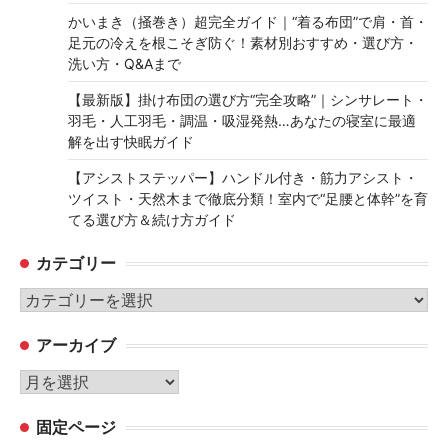
かいまき（掻巻き）超完全ガイド｜“着る布団”で肩・首・
足元の冷えを根こそぎ防ぐ！素材別おすすめ・選び方・
洗い方・Q&Aまで
【最新版】掛け布団の選び方“完全攻略”｜シンサレート・
羽毛・人工羽毛・調温・吸湿発熱…あなたの寝室に最適
解を出す快眠ガイド
【アシストステッパー】ハンドル付き・筋力アシスト・
ツイスト・天然木まで徹底分類！室内で“足腰と体幹”を育
てる選び方＆続け方ガイド
カテゴリー
カ
テ
アーカイブ
ゴ
リ
ア
ー
ー
固定ページ
カ