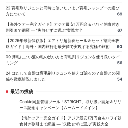
22 育毛剤リジュンと同時に使いたいよい育毛シャンプーの選び
方について
69
【海外ツアー完全ガイド】アジア最安1万円台＆ハワイ朝食付き
割引まで網羅 ― “失敗せずに選ぶ”実践大全
67
【2026年最新保存版】エアトリ超新春セール＆セット割完全攻
略ガイド｜海外・国内旅行を最安値で実現する究極の旅術
60
09 薄毛によい髪の毛の洗い方と育毛剤リジュンを使う良いタイ
ミング
56
24 はたして白髪は育毛剤リジュンを使えば治るの？白髪との関
係を徹底解説しました
54
最近の投稿
Cookie同意管理ツール「STRIGHT」取り扱い開始＆リリ
ース記念キャンペーン【ムームードメイン】
【海外ツアー完全ガイド】アジア最安1万円台＆ハワイ朝
食付き割引まで網羅 ― “失敗せずに選ぶ”実践大全