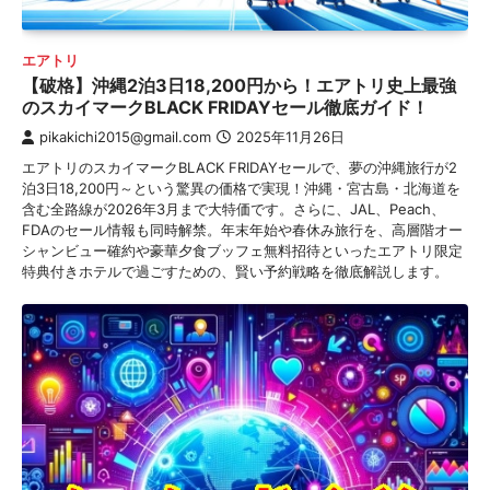
エアトリ
【破格】沖縄2泊3日18,200円から！エアトリ史上最強
のスカイマークBLACK FRIDAYセール徹底ガイド！
pikakichi2015@gmail.com
2025年11月26日
エアトリのスカイマークBLACK FRIDAYセールで、夢の沖縄旅行が2
泊3日18,200円～という驚異の価格で実現！沖縄・宮古島・北海道を
含む全路線が2026年3月まで大特価です。さらに、JAL、Peach、
FDAのセール情報も同時解禁。年末年始や春休み旅行を、高層階オー
シャンビュー確約や豪華夕食ブッフェ無料招待といったエアトリ限定
特典付きホテルで過ごすための、賢い予約戦略を徹底解説します。