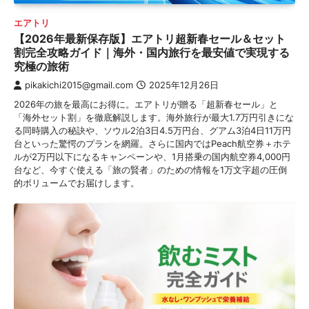
エアトリ
【2026年最新保存版】エアトリ超新春セール＆セット
割完全攻略ガイド｜海外・国内旅行を最安値で実現する
究極の旅術
pikakichi2015@gmail.com
2025年12月26日
2026年の旅を最高にお得に。エアトリが贈る「超新春セール」と
「海外セット割」を徹底解説します。海外旅行が最大1.7万円引きにな
る同時購入の秘訣や、ソウル2泊3日4.5万円台、グアム3泊4日11万円
台といった驚愕のプランを網羅。さらに国内ではPeach航空券＋ホテ
ルが2万円以下になるキャンペーンや、1月搭乗の国内航空券4,000円
台など、今すぐ使える「旅の賢者」のための情報を1万文字超の圧倒
的ボリュームでお届けします。