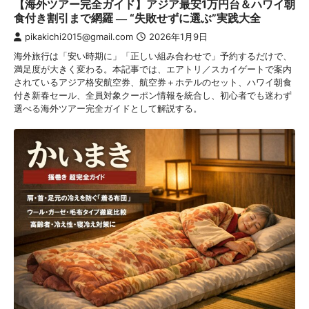
【海外ツアー完全ガイド】アジア最安1万円台＆ハワイ朝
食付き割引まで網羅 ― “失敗せずに選ぶ”実践大全
pikakichi2015@gmail.com
2026年1月9日
海外旅行は「安い時期に」「正しい組み合わせで」予約するだけで、
満足度が大きく変わる。本記事では、エアトリ／スカイゲートで案内
されているアジア格安航空券、航空券＋ホテルのセット、ハワイ朝食
付き新春セール、全員対象クーポン情報を統合し、初心者でも迷わず
選べる海外ツアー完全ガイドとして解説する。