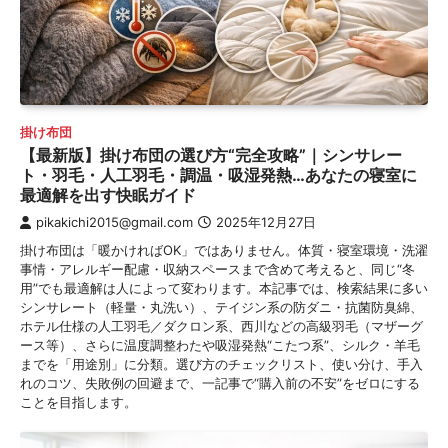
掛け布団
【最新版】掛け布団の選び方“完全攻略”｜シンサレー
ト・羽毛・人工羽毛・調温・吸湿発熱…あなたの寝室に
最適解を出す快眠ガイド
pikakichi2015@gmail.com
2025年12月27日
掛け布団は「暖かければOK」ではありません。体質・寝室環境・洗濯
事情・アレルギー配慮・収納スペースまで含めて考えると、同じ“冬
用”でも最適解は人によって変わります。本記事では、検索結果に多い
シンサレート（軽量・丸洗い）、テイジン系の防ダニ・抗菌防臭綿、
ホテル仕様の人工羽毛／ダクロン系、西川などの高級羽毛（マザーグ
ース等）、さらに温度調整わたや吸湿発熱“こたつ系”、シルク・羊毛
までを「用途別」に分類。選び方のチェックリスト、使い分け、手入
れのコツ、失敗例の回避まで、一記事で“購入前の不安”をゼロにする
ことを目指します。