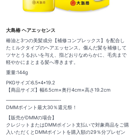
大島椿 ヘアエッセンス
椿油と3つの美髪成分【補修コンプレックス】を配合し
たミルクタイプのヘアエッセンス。傷んだ髪を補修して
ツヤとうるおいを与え、指どおりなめらかに、毛先まで
軽やかにまとまる髪へ導きます。
重量:144g
PKGサイズ:6.5*4*19.2
【商品サイズ】幅6.5cm×奥行4cm×高さ19.2cm
———————————-
DMMポイント最大30％還元祭！
【販売がDMMの場合】
クレジットまたはDMMポイント支払いで対象商品をご購
入いただくとDMMポイントを購入額の29％分プレゼン