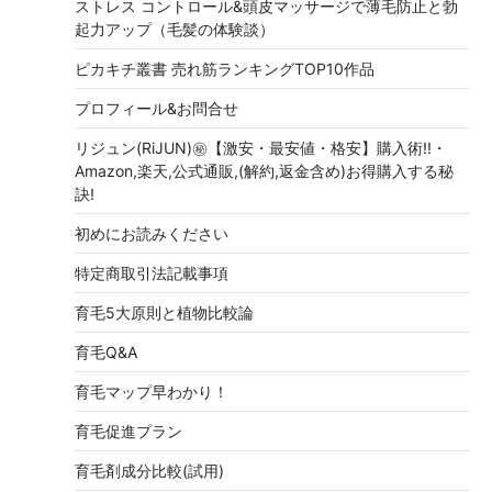
ストレス コントロール&頭皮マッサージで薄毛防止と勃
起力アップ（毛髪の体験談）
ピカキチ叢書 売れ筋ランキングTOP10作品
プロフィール&お問合せ
リジュン(RiJUN)㊙【激安・最安値・格安】購入術!!・
Amazon,楽天,公式通販,(解約,返金含め)お得購入する秘
訣!
初めにお読みください
特定商取引法記載事項
育毛5大原則と植物比較論
育毛Q&A
育毛マップ早わかり！
育毛促進プラン
育毛剤成分比較(試用)