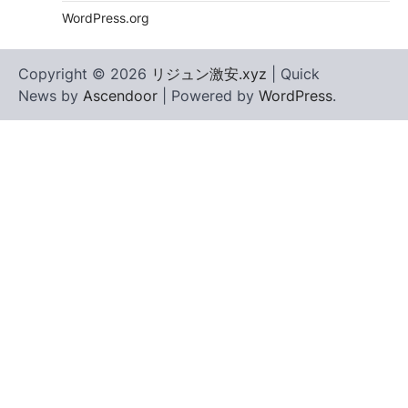
WordPress.org
Copyright © 2026
リジュン激安.xyz
| Quick
News by
Ascendoor
| Powered by
WordPress
.