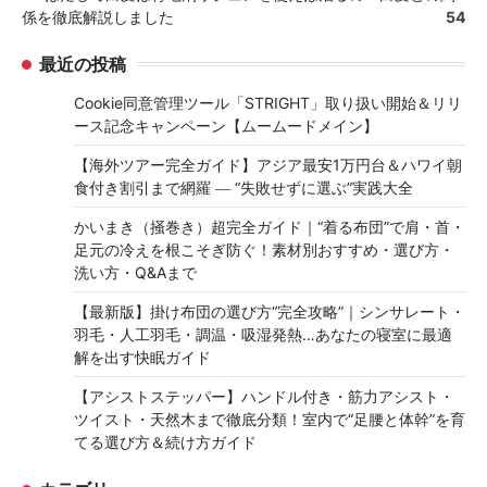
係を徹底解説しました
54
最近の投稿
Cookie同意管理ツール「STRIGHT」取り扱い開始＆リリ
ース記念キャンペーン【ムームードメイン】
【海外ツアー完全ガイド】アジア最安1万円台＆ハワイ朝
食付き割引まで網羅 ― “失敗せずに選ぶ”実践大全
かいまき（掻巻き）超完全ガイド｜“着る布団”で肩・首・
足元の冷えを根こそぎ防ぐ！素材別おすすめ・選び方・
洗い方・Q&Aまで
【最新版】掛け布団の選び方“完全攻略”｜シンサレート・
羽毛・人工羽毛・調温・吸湿発熱…あなたの寝室に最適
解を出す快眠ガイド
【アシストステッパー】ハンドル付き・筋力アシスト・
ツイスト・天然木まで徹底分類！室内で“足腰と体幹”を育
てる選び方＆続け方ガイド