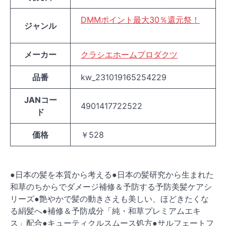
DMMポイント最大30％還元祭！
ジャンル
メーカー
クラシエホームプロダクツ
品番
kw_231019165254229
JANコー
4901417722522
ド
価格
￥528
●日本の髪を本質から考える●日本の髪研究から生まれた
和草のちからでダメージ補修＆予防する予防美髪ケアシ
リーズ●艶やかで髪の動きさえも美しい、ほどきたくな
る絹髪へ●補修＆予防成分「純・和草プレミアムエキ
ス」配合●キューティクルスムース処方●サルフェートフ