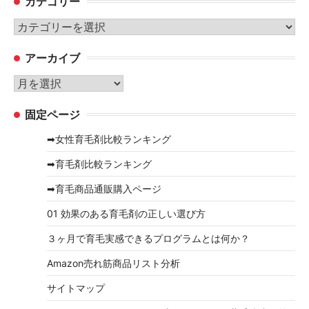
カテゴリー
カ
テ
アーカイブ
ゴ
リ
ア
ー
ー
固定ページ
カ
イ
➡女性育毛剤比較ランキング
ブ
➡育毛剤比較ランキング
➡育毛商品通販購入ページ
01 効果のある育毛剤の正しい選び方
３ヶ月で育毛実感できるプログラムとは何か？
Amazon売れ筋商品リスト分析
サイトマップ