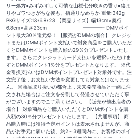
リー処方●みずみずしく可憐な山桜七分咲きの香り●絡ま
りやゴワつきがちな髪も、指通りなめらか 重量:342g
PKGサイズ:13*6.8*23 【商品サイズ】幅13cm×奥行
6.8cm×高さ23cm ———————————- DMMポイ
ント最大30％還元祭！ 【販売がDMMの場合】 クレジッ
トまたはDMMポイント支払いで対象商品をご購入いただ
くとDMMポイントを購入額の29％分プレゼントいたし
ます。 さらにクレジットカード支払いを選択いただけま
すとDMMポイント1％分をプレゼントとなります。 ※代
金引換支払いはDMMポイントプレゼント対象外です。注
文完了後，お支払い方法を変更しても対象とはなりませ
ん。 ※商品取り扱いの都合上，未来発売商品と一緒に注
文された場合はご注文を分割して発送させていただく事
がございますのでご了承ください。 【販売が他出店者の
場合】 対象商品をご購入いただくとDMMポイントを購
入額の30％分プレゼントいたします。 【共通事項】 商
品購入時には獲得予定ポイントは表示されませんが、商
品がお手元に届いた後、約2～3週間内に、お客様のポイ