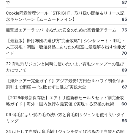
で
87
Cookie同意管理ツール「STRIGHT」取り扱い開始＆リリース記
念キャンペーン【ムームードメイン】
85
熊撃退エアーラッパ: あなたの安全のための高音量アラーム
75
【最新版】掛け布団の選び方“完全攻略”｜シンサレート・羽毛・
人工羽毛・調温・吸湿発熱…あなたの寝室に最適解を出す快眠ガ
イド
70
22 育毛剤リジュンと同時に使いたいよい育毛シャンプーの選び
方について
69
【海外ツアー完全ガイド】アジア最安1万円台＆ハワイ朝食付き
割引まで網羅 ― “失敗せずに選ぶ”実践大全
67
【2026年最新保存版】エアトリ超新春セール＆セット割完全攻
略ガイド｜海外・国内旅行を最安値で実現する究極の旅術
60
09 薄毛によい髪の毛の洗い方と育毛剤リジュンを使う良いタイ
ミング
56
24 はたして白髪は育毛剤リジュンを使えば治るの？白髪との関