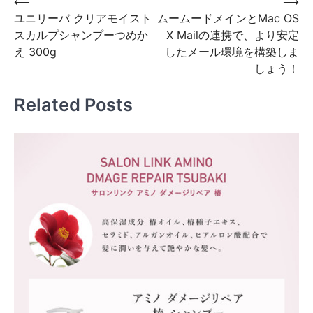
投
⟵
⟶
ユニリーバ クリアモイスト
ムームードメインとMac OS
稿
スカルプシャンプーつめか
X Mailの連携で、より安定
ナ
え 300g
したメール環境を構築しま
ビ
しょう！
ゲ
Related Posts
ー
シ
ョ
ン