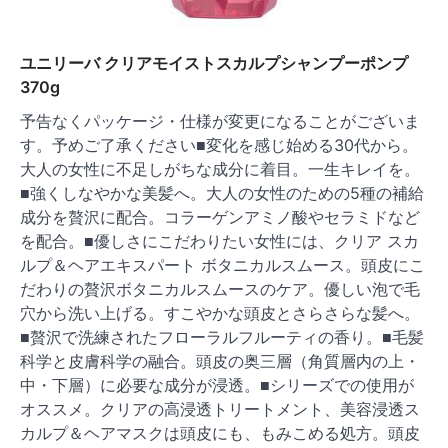
ユニリーバ クリアモイストスカルプシャンプーポンプ
370g
予告なくパッケージ・仕様が変更になることがございま
す。予めご了承ください■変化を感じ始める30代から。
大人の女性に不足しがちな成分に着目。一生キレイを。
■強くしなやかな美髪へ。大人の女性のための5種の補給
成分を贅沢に配合。コラーゲンアミノ酸やセラミドなど
を配合。■優しさにこだわりたい女性には、クリア スカ
ルプ＆ヘアエキスパート ボタニカルスムース。頭皮にこ
だわりの贅沢ボタニカルスムースのケア。優しい泡で毛
穴から洗い上げる。すこやかな頭皮とさらさらな髪へ。
■贅沢で洗練されたフローラルフルーティの香り。■毛髪
科学と皮膚科学の融合。頭皮の奥三層（角質層内の上・
中・下層）に必要な成分が浸透。■シリーズでの使用が
オススメ。クリアの高浸透トリートメント、美容浸透ス
カルプ＆ヘアマスクは頭皮にも、もみこめる処方。頭皮