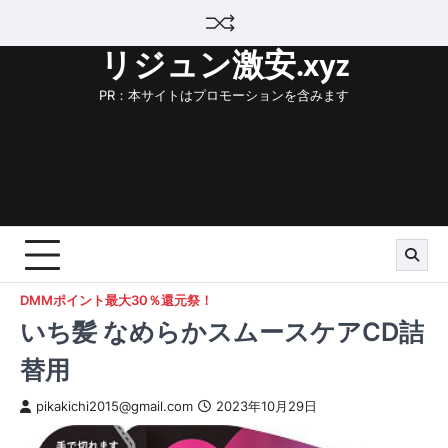
Skip
to
リジュン激安.xyz
content
PR：本サイトはプロモーションを含みます
DMMポイント最大30％還元祭！
いち髪 なめらかスムースケアCD詰
替用
pikakichi2015@gmail.com
2023年10月29日