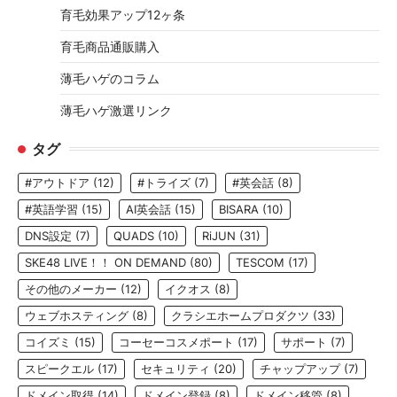
育毛効果アップ12ヶ条
育毛商品通販購入
薄毛ハゲのコラム
薄毛ハゲ激選リンク
タグ
#アウトドア
(12)
#トライズ
(7)
#英会話
(8)
#英語学習
(15)
AI英会話
(15)
BISARA
(10)
DNS設定
(7)
QUADS
(10)
RiJUN
(31)
SKE48 LIVE！！ ON DEMAND
(80)
TESCOM
(17)
その他のメーカー
(12)
イクオス
(8)
ウェブホスティング
(8)
クラシエホームプロダクツ
(33)
コイズミ
(15)
コーセーコスメポート
(17)
サポート
(7)
スピークエル
(17)
セキュリティ
(20)
チャップアップ
(7)
ドメイン取得
(14)
ドメイン登録
(8)
ドメイン移管
(8)