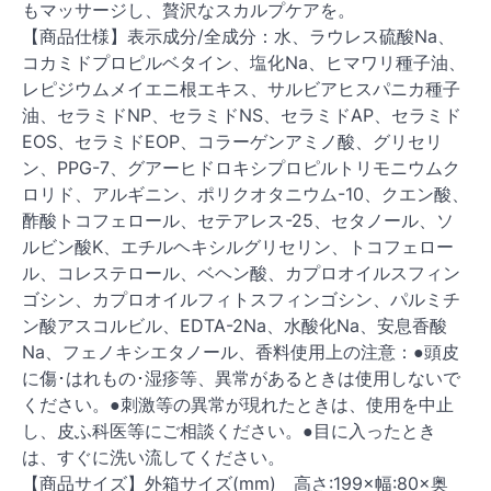
もマッサージし、贅沢なスカルプケアを。
【商品仕様】表示成分/全成分：水、ラウレス硫酸Na、
コカミドプロピルベタイン、塩化Na、ヒマワリ種子油、
レピジウムメイエニ根エキス、サルビアヒスパニカ種子
油、セラミドNP、セラミドNS、セラミドAP、セラミド
EOS、セラミドEOP、コラーゲンアミノ酸、グリセリ
ン、PPG-7、グアーヒドロキシプロピルトリモニウムク
ロリド、アルギニン、ポリクオタニウム-10、クエン酸、
酢酸トコフェロール、セテアレス-25、セタノール、ソ
ルビン酸K、エチルヘキシルグリセリン、トコフェロー
ル、コレステロール、ベヘン酸、カプロオイルスフィン
ゴシン、カプロオイルフィトスフィンゴシン、パルミチ
ン酸アスコルビル、EDTA-2Na、水酸化Na、安息香酸
Na、フェノキシエタノール、香料使用上の注意：●頭皮
に傷･はれもの･湿疹等、異常があるときは使用しないで
ください。●刺激等の異常が現れたときは、使用を中止
し、皮ふ科医等にご相談ください。●目に入ったとき
は、すぐに洗い流してください。
【商品サイズ】外箱サイズ(mm) 高さ:199×幅:80×奥