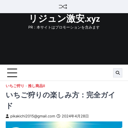
Skip
to
リジュン激安.xyz
content
PR：本サイトはプロモーションを含みます
いちご狩り
推し商品II
いちご狩りの楽しみ方：完全ガイ
ド
pikakichi2015@gmail.com
2024年4月28日