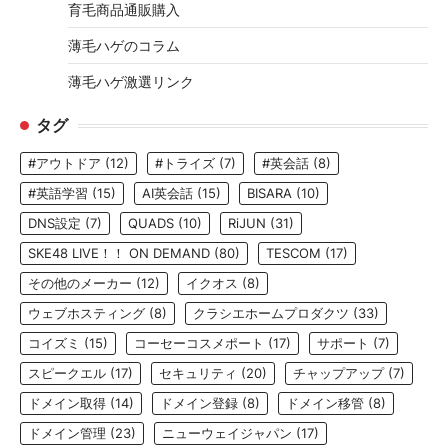
育毛商品通販購入
薄毛ハゲのコラム
薄毛ハゲ激選リンク
タグ
#アウトドア
(12)
#トライズ
(7)
#英会話
(8)
#英語学習
(15)
AI英会話
(15)
BISARA
(10)
DNS設定
(7)
QUADS
(10)
RiJUN
(31)
SKE48 LIVE！！ ON DEMAND
(80)
TESCOM
(17)
その他のメーカー
(12)
イクオス
(8)
ウェブホスティング
(8)
クラシエホームプロダクツ
(33)
コイズミ
(15)
コーセーコスメポート
(17)
サポート
(7)
スピークエル
(17)
セキュリティ
(20)
チャップアップ
(7)
ドメイン取得
(14)
ドメイン登録
(8)
ドメイン移管
(8)
ドメイン管理
(23)
ニューウェイジャパン
(17)