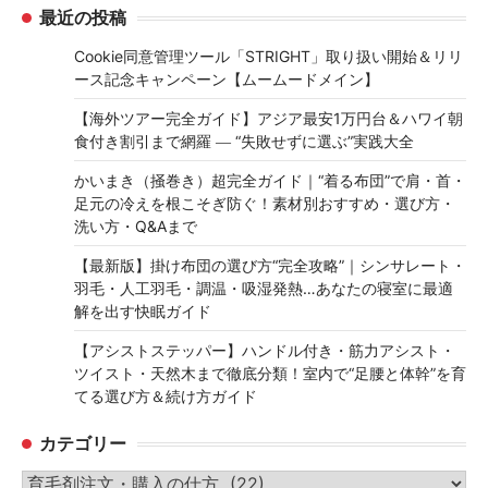
最近の投稿
Cookie同意管理ツール「STRIGHT」取り扱い開始＆リリ
ース記念キャンペーン【ムームードメイン】
【海外ツアー完全ガイド】アジア最安1万円台＆ハワイ朝
食付き割引まで網羅 ― “失敗せずに選ぶ”実践大全
かいまき（掻巻き）超完全ガイド｜“着る布団”で肩・首・
足元の冷えを根こそぎ防ぐ！素材別おすすめ・選び方・
洗い方・Q&Aまで
【最新版】掛け布団の選び方“完全攻略”｜シンサレート・
羽毛・人工羽毛・調温・吸湿発熱…あなたの寝室に最適
解を出す快眠ガイド
【アシストステッパー】ハンドル付き・筋力アシスト・
ツイスト・天然木まで徹底分類！室内で“足腰と体幹”を育
てる選び方＆続け方ガイド
カテゴリー
カ