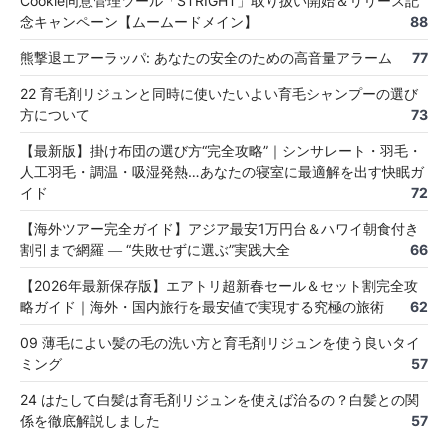
Cookie同意管理ツール「STRIGHT」取り扱い開始＆リリース記
念キャンペーン【ムームードメイン】
88
熊撃退エアーラッパ: あなたの安全のための高音量アラーム
77
22 育毛剤リジュンと同時に使いたいよい育毛シャンプーの選び
方について
73
【最新版】掛け布団の選び方“完全攻略”｜シンサレート・羽毛・
人工羽毛・調温・吸湿発熱…あなたの寝室に最適解を出す快眠ガ
イド
72
【海外ツアー完全ガイド】アジア最安1万円台＆ハワイ朝食付き
割引まで網羅 ― “失敗せずに選ぶ”実践大全
66
【2026年最新保存版】エアトリ超新春セール＆セット割完全攻
略ガイド｜海外・国内旅行を最安値で実現する究極の旅術
62
09 薄毛によい髪の毛の洗い方と育毛剤リジュンを使う良いタイ
ミング
57
24 はたして白髪は育毛剤リジュンを使えば治るの？白髪との関
係を徹底解説しました
57