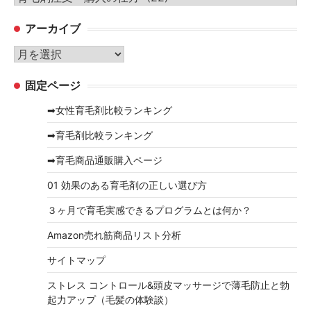
テ
アーカイブ
ゴ
リ
ア
ー
ー
固定ページ
カ
イ
➡女性育毛剤比較ランキング
ブ
➡育毛剤比較ランキング
➡育毛商品通販購入ページ
01 効果のある育毛剤の正しい選び方
３ヶ月で育毛実感できるプログラムとは何か？
Amazon売れ筋商品リスト分析
サイトマップ
ストレス コントロール&頭皮マッサージで薄毛防止と勃
起力アップ（毛髪の体験談）