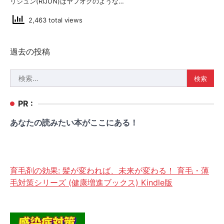
リジュン(RiJUN)はヤフオクのような…
2,463 total views
投
過去の投稿
稿
検
ナ
索:
ビ
PR :
ゲ
あなたの読みたい本がここにある！
ー
シ
ョ
育毛剤の効果: 髪が変われば、未来が変わる！ 育毛・薄
ン
毛対策シリーズ (健康増進ブックス) Kindle版