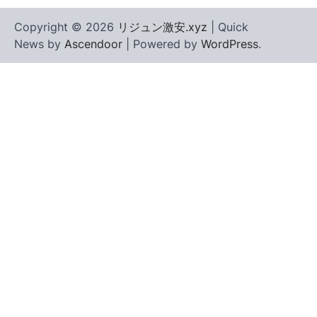
Copyright © 2026
リジュン激安.xyz
| Quick
News by
Ascendoor
| Powered by
WordPress
.