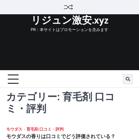
Skip
to
リジュン激安.xyz
content
PR：本サイトはプロモーションを含みます
カテゴリー:
育毛剤 口コ
ミ・評判
モウダス
育毛剤 口コミ・評判
モウダスの香りは口コミでどう評価されている？