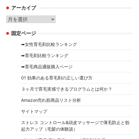
テ
アーカイブ
ゴ
リ
ア
ー
ー
固定ページ
カ
イ
➡女性育毛剤比較ランキング
ブ
➡育毛剤比較ランキング
➡育毛商品通販購入ページ
01 効果のある育毛剤の正しい選び方
３ヶ月で育毛実感できるプログラムとは何か？
Amazon売れ筋商品リスト分析
サイトマップ
ストレス コントロール&頭皮マッサージで薄毛防止と勃
起力アップ（毛髪の体験談）