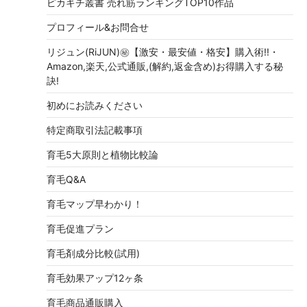
ピカキチ叢書 売れ筋ランキングTOP10作品
プロフィール&お問合せ
リジュン(RiJUN)㊙【激安・最安値・格安】購入術!!・
Amazon,楽天,公式通販,(解約,返金含め)お得購入する秘
訣!
初めにお読みください
特定商取引法記載事項
育毛5大原則と植物比較論
育毛Q&A
育毛マップ早わかり！
育毛促進プラン
育毛剤成分比較(試用)
育毛効果アップ12ヶ条
育毛商品通販購入