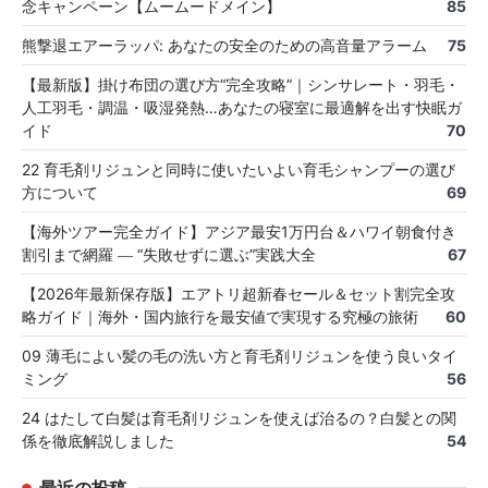
念キャンペーン【ムームードメイン】
85
熊撃退エアーラッパ: あなたの安全のための高音量アラーム
75
【最新版】掛け布団の選び方“完全攻略”｜シンサレート・羽毛・
人工羽毛・調温・吸湿発熱…あなたの寝室に最適解を出す快眠ガ
イド
70
22 育毛剤リジュンと同時に使いたいよい育毛シャンプーの選び
方について
69
【海外ツアー完全ガイド】アジア最安1万円台＆ハワイ朝食付き
割引まで網羅 ― “失敗せずに選ぶ”実践大全
67
【2026年最新保存版】エアトリ超新春セール＆セット割完全攻
略ガイド｜海外・国内旅行を最安値で実現する究極の旅術
60
09 薄毛によい髪の毛の洗い方と育毛剤リジュンを使う良いタイ
ミング
56
24 はたして白髪は育毛剤リジュンを使えば治るの？白髪との関
係を徹底解説しました
54