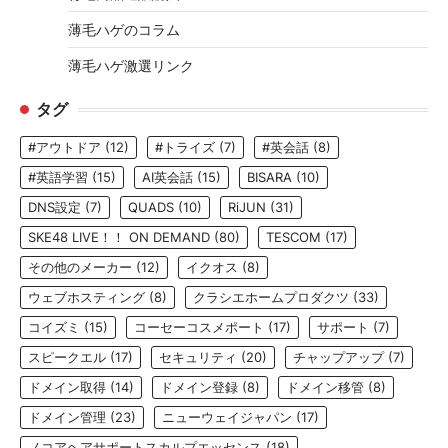
薄毛ハゲのコラム
薄毛ハゲ激選リンク
タグ
#アウトドア
(12)
#トライズ
(7)
#英会話
(8)
#英語学習
(15)
AI英会話
(15)
BISARA
(10)
DNS設定
(7)
QUADS
(10)
RiJUN
(31)
SKE48 LIVE！！ ON DEMAND
(80)
TESCOM
(17)
その他のメーカー
(12)
イクオス
(8)
ウェブホスティング
(8)
クラシエホームプロダクツ
(33)
コイズミ
(15)
コーセーコスメポート
(17)
サポート
(7)
スピークエル
(17)
セキュリティ
(20)
チャップアップ
(7)
ドメイン取得
(14)
ドメイン登録
(8)
ドメイン移管
(8)
ドメイン管理
(23)
ニューウェイジャパン
(17)
ノコアヘアサポートスカルプエッセンス
(18)