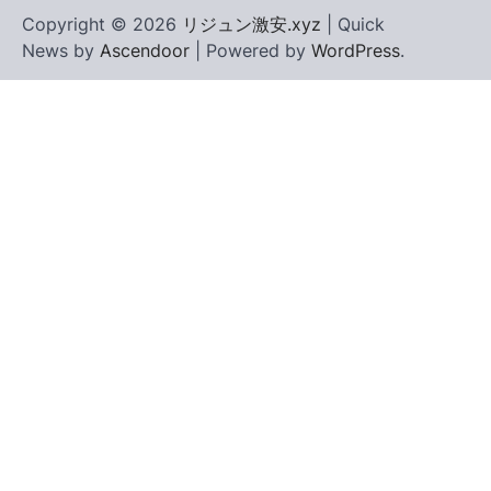
Copyright © 2026
リジュン激安.xyz
| Quick
News by
Ascendoor
| Powered by
WordPress
.