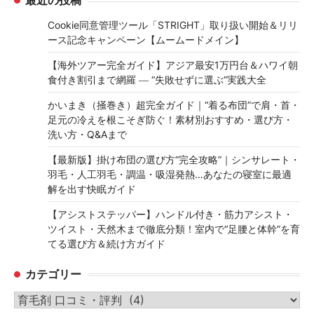
最近の投稿
Cookie同意管理ツール「STRIGHT」取り扱い開始＆リリ
ース記念キャンペーン【ムームードメイン】
【海外ツアー完全ガイド】アジア最安1万円台＆ハワイ朝
食付き割引まで網羅 ― “失敗せずに選ぶ”実践大全
かいまき（掻巻き）超完全ガイド｜“着る布団”で肩・首・
足元の冷えを根こそぎ防ぐ！素材別おすすめ・選び方・
洗い方・Q&Aまで
【最新版】掛け布団の選び方“完全攻略”｜シンサレート・
羽毛・人工羽毛・調温・吸湿発熱…あなたの寝室に最適
解を出す快眠ガイド
【アシストステッパー】ハンドル付き・筋力アシスト・
ツイスト・天然木まで徹底分類！室内で“足腰と体幹”を育
てる選び方＆続け方ガイド
カテゴリー
カ