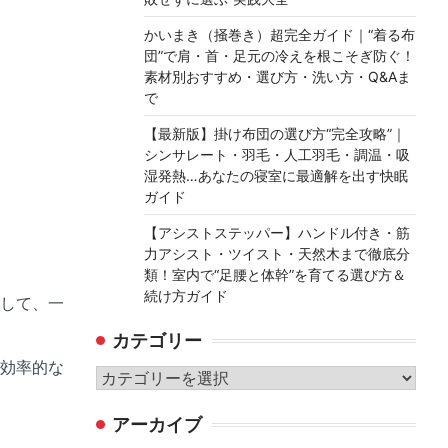
かいまき（掻巻き）超完全ガイド｜“着る布
団”で肩・首・足元の冷えを根こそぎ防ぐ！
素材別おすすめ・選び方・洗い方・Q&Aま
で
【最新版】掛け布団の選び方“完全攻略”｜
シンサレート・羽毛・人工羽毛・調温・吸
湿発熱…あなたの寝室に最適解を出す快眠
ガイド
【アシストステッパー】ハンドル付き・筋
力アシスト・ツイスト・天然木まで徹底分
類！室内で“足腰と体幹”を育てる選び方＆
続け方ガイド
して、一
カテゴリー
効率的な
カ
テ
アーカイブ
ゴ