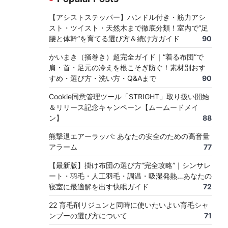
【アシストステッパー】ハンドル付き・筋力アシ
スト・ツイスト・天然木まで徹底分類！室内で“足
腰と体幹”を育てる選び方＆続け方ガイド
90
かいまき（掻巻き）超完全ガイド｜“着る布団”で
肩・首・足元の冷えを根こそぎ防ぐ！素材別おす
すめ・選び方・洗い方・Q&Aまで
90
Cookie同意管理ツール「STRIGHT」取り扱い開始
＆リリース記念キャンペーン【ムームードメイ
ン】
88
熊撃退エアーラッパ: あなたの安全のための高音量
アラーム
77
【最新版】掛け布団の選び方“完全攻略”｜シンサレ
ート・羽毛・人工羽毛・調温・吸湿発熱…あなたの
寝室に最適解を出す快眠ガイド
72
22 育毛剤リジュンと同時に使いたいよい育毛シャ
ンプーの選び方について
71