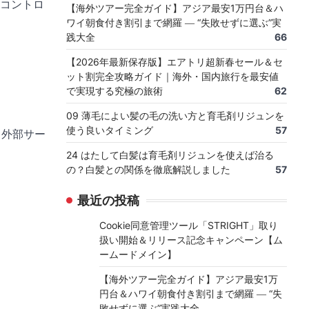
、コントロ
【海外ツアー完全ガイド】アジア最安1万円台＆ハ
ワイ朝食付き割引まで網羅 ― “失敗せずに選ぶ”実
践大全
66
【2026年最新保存版】エアトリ超新春セール＆セ
ット割完全攻略ガイド｜海外・国内旅行を最安値
で実現する究極の旅術
62
09 薄毛によい髪の毛の洗い方と育毛剤リジュンを
使う良いタイミング
57
、外部サー
24 はたして白髪は育毛剤リジュンを使えば治る
の？白髪との関係を徹底解説しました
57
最近の投稿
Cookie同意管理ツール「STRIGHT」取り
扱い開始＆リリース記念キャンペーン【ム
ームードメイン】
【海外ツアー完全ガイド】アジア最安1万
円台＆ハワイ朝食付き割引まで網羅 ― “失
敗せずに選ぶ”実践大全