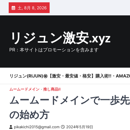
Skip
土, 8月 8, 2026
to
content
リジュン激安.xyz
PR：本サイトはプロモーションを含みます
リジュン(RIJUN)㊙【激安・最安値・格安】購入術!!・AMAZ
ムームードメイン
推し商品II
ムームードメインで一歩先
の始め方
pikakichi2015@gmail.com
2024年5月19日