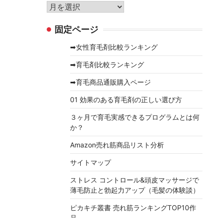
リ
ア
ー
ー
固定ページ
カ
イ
➡女性育毛剤比較ランキング
ブ
➡育毛剤比較ランキング
➡育毛商品通販購入ページ
01 効果のある育毛剤の正しい選び方
３ヶ月で育毛実感できるプログラムとは何
か？
Amazon売れ筋商品リスト分析
サイトマップ
ストレス コントロール&頭皮マッサージで
薄毛防止と勃起力アップ（毛髪の体験談）
ピカキチ叢書 売れ筋ランキングTOP10作
品