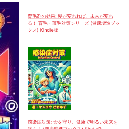
育毛剤の効果: 髪が変われば、未来が変わ
る！ 育毛・薄毛対策シリーズ (健康増進ブッ
クス) Kindle版
感染症対策: 命を守り、健康で明るい未来を
築く！ (健康増進ブックス) Kindle版