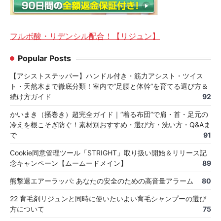
フルボ酸・リデンシル配合！【リジュン】
Popular Posts
【アシストステッパー】ハンドル付き・筋力アシスト・ツイス
ト・天然木まで徹底分類！室内で“足腰と体幹”を育てる選び方＆
続け方ガイド
92
かいまき（掻巻き）超完全ガイド｜“着る布団”で肩・首・足元の
冷えを根こそぎ防ぐ！素材別おすすめ・選び方・洗い方・Q&Aま
で
91
Cookie同意管理ツール「STRIGHT」取り扱い開始＆リリース記
念キャンペーン【ムームードメイン】
89
熊撃退エアーラッパ: あなたの安全のための高音量アラーム
80
22 育毛剤リジュンと同時に使いたいよい育毛シャンプーの選び
方について
75