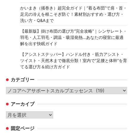
かいまき（掻巻き）超完全ガイド｜“着る布団”で肩・首・
足元の冷えを根こそぎ防ぐ！素材別おすすめ・選び方・
洗い方・Q&Aまで
【最新版】掛け布団の選び方“完全攻略”｜シンサレート・
羽毛・人工羽毛・調温・吸湿発熱…あなたの寝室に最適
解を出す快眠ガイド
【アシストステッパー】ハンドル付き・筋力アシスト・
ツイスト・天然木まで徹底分類！室内で“足腰と体幹”を育
てる選び方＆続け方ガイド
カテゴリー
カ
テ
アーカイブ
ゴ
リ
ア
ー
ー
固定ページ
カ