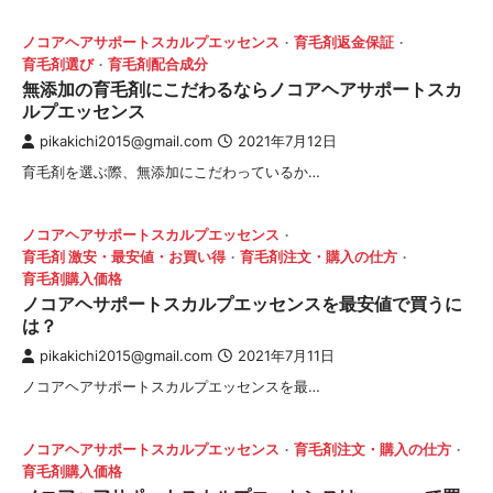
ノコアヘアサポートスカルプエッセンス
育毛剤返金保証
育毛剤選び
育毛剤配合成分
無添加の育毛剤にこだわるならノコアヘアサポートスカ
ルプエッセンス
pikakichi2015@gmail.com
2021年7月12日
育毛剤を選ぶ際、無添加にこだわっているか…
ノコアヘアサポートスカルプエッセンス
育毛剤 激安・最安値・お買い得
育毛剤注文・購入の仕方
育毛剤購入価格
ノコアヘサポートスカルプエッセンスを最安値で買うに
は？
pikakichi2015@gmail.com
2021年7月11日
ノコアヘアサポートスカルプエッセンスを最…
ノコアヘアサポートスカルプエッセンス
育毛剤注文・購入の仕方
育毛剤購入価格