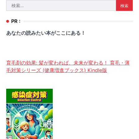
検
索:
PR :
あなたの読みたい本がここにある！
育毛剤の効果: 髪が変われば、未来が変わる！ 育毛・薄
毛対策シリーズ (健康増進ブックス) Kindle版