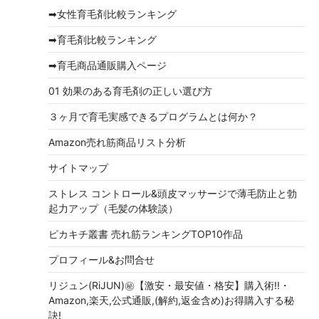
イ
➡女性育毛剤比較ランキング
ブ
➡育毛剤比較ランキング
➡育毛商品通販購入ページ
01 効果のある育毛剤の正しい選び方
３ヶ月で育毛実感できるプログラムとは何か？
Amazon売れ筋商品リスト分析
サイトマップ
ストレス コントロール&頭皮マッサージで薄毛防止と勃
起力アップ（毛髪の体験談）
ピカキチ叢書 売れ筋ランキングTOP10作品
プロフィール&お問合せ
リジュン(RiJUN)㊙【激安・最安値・格安】購入術!!・
Amazon,楽天,公式通販,(解約,返金含め)お得購入する秘
訣!