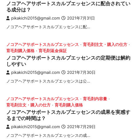
ノコアヘアサポートスカルプエッセンスに配合されてい
る成分は？
pikakichi2015@gmail.com
2021年7月31日
ノコアヘアサポートスカルプエッセンスに配…
ノコアヘアサポートスカルプエッセンス
育毛剤注文・購入の仕方
育毛剤購入価格
育毛剤返金保証
ノコアヘアサポートスカルプエッセンスの定期便は解約
しやすい
pikakichi2015@gmail.com
2021年7月30日
ノコアヘアサポートスカルプエッセンスは公…
ノコアヘアサポートスカルプエッセンス
育毛剤内容量
育毛剤注文・購入の仕方
育毛剤購入価格
ノコアヘアサポートスカルプエッセンスの成果を実感す
るまでの時間は？
pikakichi2015@gmail.com
2021年7月29日
ノコアヘアサポートスカルプエッセンスの成…