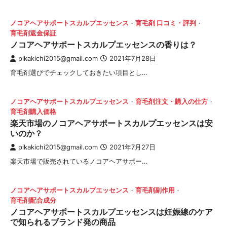
ノコアヘアサポートスカルプエッセンス
育毛剤 口コミ・評判
育毛剤返金保証
ノコアヘアサポートスカルプエッセンスの香りは？
pikakichi2015@gmail.com
2021年7月28日
育毛剤選びでチェックしておきたい項目とし…
ノコアヘアサポートスカルプエッセンス
育毛剤注文・購入の仕方
育毛剤購入価格
楽天市場のノコアヘアサポートスカルプエッセンスは安
いのか？
pikakichi2015@gmail.com
2021年7月27日
楽天市場で販売されているノコアヘアサポー…
ノコアヘアサポートスカルプエッセンス
育毛剤副作用
育毛剤配合成分
ノコアヘアサポートスカルプエッセンスは妊娠線のケア
で知られるブランド発の商品