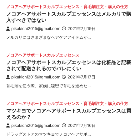
ノコアヘアサポートスカルプエッセンス
育毛剤注文・購入の仕方
ノコアヘアサポートスカルプエッセンスはメルカリで購
入すべきではない
pikakichi2015@gmail.com
2021年7月19日
メルカリにはさまざまなヘアケアアイテムが…
ノコアヘアサポートスカルプエッセンス
ノコアヘアサポートスカルプエッセンスは化粧品と記載
されて配送されるのでバレにくい
pikakichi2015@gmail.com
2021年7月17日
育毛剤を使う際、家族に秘密で育毛を進めた…
ノコアヘアサポートスカルプエッセンス
育毛剤注文・購入の仕方
マツキヨでノコアヘアサポートスカルプエッセンスは買
えるのか？
pikakichi2015@gmail.com
2021年7月16日
ドラッグストアのマツキヨでノコアヘアサポ…