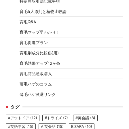
特定商取引法記載事項
育毛5大原則と植物比較論
育毛Q&A
育毛マップ早わかり！
育毛促進プラン
育毛剤成分比較(試用)
育毛効果アップ12ヶ条
育毛商品通販購入
薄毛ハゲのコラム
薄毛ハゲ激選リンク
タグ
#アウトドア
(12)
#トライズ
(7)
#英会話
(8)
#英語学習
(15)
AI英会話
(15)
BISARA
(10)