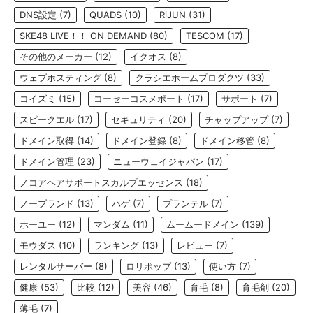
DNS設定
(7)
QUADS
(10)
RiJUN
(31)
SKE48 LIVE！！ ON DEMAND
(80)
TESCOM
(17)
その他のメーカー
(12)
イクオス
(8)
ウェブホスティング
(8)
クラシエホームプロダクツ
(33)
コイズミ
(15)
コーセーコスメポート
(17)
サポート
(7)
スピークエル
(17)
セキュリティ
(20)
チャップアップ
(7)
ドメイン取得
(14)
ドメイン登録
(8)
ドメイン移管
(8)
ドメイン管理
(23)
ニューウェイジャパン
(17)
ノコアヘアサポートスカルプエッセンス
(18)
ノーブランド
(13)
ハゲ
(7)
プランテル
(7)
ホーユー
(12)
マンダム
(11)
ムームードメイン
(139)
モウダス
(10)
ランキング
(13)
レビュー
(7)
レンタルサーバー
(8)
ロリポップ
(13)
使い方
(7)
健康
(53)
比較
(12)
美容
(46)
育毛
(8)
育毛剤
(20)
薄毛
(7)