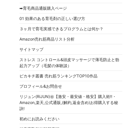
➡育毛商品通販購入ページ
01 効果のある育毛剤の正しい選び方
３ヶ月で育毛実感できるプログラムとは何か？
Amazon売れ筋商品リスト分析
サイトマップ
ストレス コントロール&頭皮マッサージで薄毛防止と勃
起力アップ（毛髪の体験談）
ピカキチ叢書 売れ筋ランキングTOP10作品
プロフィール&お問合せ
リジュン(RiJUN)㊙【激安・最安値・格安】購入術!!・
Amazon,楽天,公式通販,(解約,返金含め)お得購入する秘
訣!
初めにお読みください