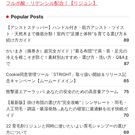
フルボ酸・リデンシル配合！【リジュン】
Popular Posts
【アシストステッパー】ハンドル付き・筋力アシスト・ツイス
ト・天然木まで徹底分類！室内で“足腰と体幹”を育てる選び方＆
続け方ガイド
89
かいまき（掻巻き）超完全ガイド｜“着る布団”で肩・首・足元の
冷えを根こそぎ防ぐ！素材別おすすめ・選び方・洗い方・Q&Aま
で
87
Cookie同意管理ツール「STRIGHT」取り扱い開始＆リリース記
念キャンペーン【ムームードメイン】
85
熊撃退エアーラッパ: あなたの安全のための高音量アラーム
75
【最新版】掛け布団の選び方“完全攻略”｜シンサレート・羽毛・
人工羽毛・調温・吸湿発熱…あなたの寝室に最適解を出す快眠ガ
イド
70
22 育毛剤リジュンと同時に使いたいよい育毛シャンプーの選び
方について
69