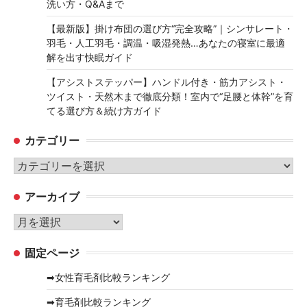
洗い方・Q&Aまで
【最新版】掛け布団の選び方“完全攻略”｜シンサレート・
羽毛・人工羽毛・調温・吸湿発熱…あなたの寝室に最適
解を出す快眠ガイド
【アシストステッパー】ハンドル付き・筋力アシスト・
ツイスト・天然木まで徹底分類！室内で“足腰と体幹”を育
てる選び方＆続け方ガイド
カテゴリー
カ
テ
アーカイブ
ゴ
リ
ア
ー
ー
固定ページ
カ
イ
➡女性育毛剤比較ランキング
ブ
➡育毛剤比較ランキング