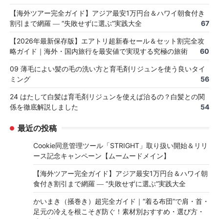
【海外ツアー完全ガイド】アジア最安1万円台＆ハワイ朝食付き
割引まで網羅 ― “失敗せずに選ぶ”実践大全
67
【2026年最新保存版】エアトリ超新春セール＆セット割完全攻
略ガイド｜海外・国内旅行を最安値で実現する究極の旅術
60
09 薄毛によい髪の毛の洗い方と育毛剤リジュンを使う良いタイ
ミング
56
24 はたして白髪は育毛剤リジュンを使えば治るの？白髪との関
係を徹底解説しました
54
最近の投稿
Cookie同意管理ツール「STRIGHT」取り扱い開始＆リリ
ース記念キャンペーン【ムームードメイン】
【海外ツアー完全ガイド】アジア最安1万円台＆ハワイ朝
食付き割引まで網羅 ― “失敗せずに選ぶ”実践大全
かいまき（掻巻き）超完全ガイド｜“着る布団”で肩・首・
足元の冷えを根こそぎ防ぐ！素材別おすすめ・選び方・