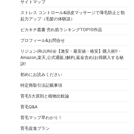
サイトマップ
ストレス コントロール&頭皮マッサージで薄毛防止と勃
起力アップ（毛髪の体験談）
ピカキチ叢書 売れ筋ランキングTOP10作品
プロフィール&お問合せ
リジュン(RiJUN)㊙【激安・最安値・格安】購入術!!・
Amazon,楽天,公式通販,(解約,返金含め)お得購入する秘
訣!
初めにお読みください
特定商取引法記載事項
育毛5大原則と植物比較論
育毛Q&A
育毛マップ早わかり！
育毛促進プラン