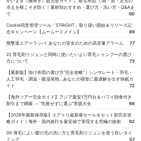
かいまき（掻巻き）超完全ガイド｜“着る布団”で肩・首・足元の
冷えを根こそぎ防ぐ！素材別おすすめ・選び方・洗い方・Q&Aま
で
90
Cookie同意管理ツール「STRIGHT」取り扱い開始＆リリース記
念キャンペーン【ムームードメイン】
89
熊撃退エアーラッパ: あなたの安全のための高音量アラーム
77
22 育毛剤リジュンと同時に使いたいよい育毛シャンプーの選び
方について
73
【最新版】掛け布団の選び方“完全攻略”｜シンサレート・羽毛・
人工羽毛・調温・吸湿発熱…あなたの寝室に最適解を出す快眠ガ
イド
72
【海外ツアー完全ガイド】アジア最安1万円台＆ハワイ朝食付き
割引まで網羅 ― “失敗せずに選ぶ”実践大全
66
【2026年最新保存版】エアトリ超新春セール＆セット割完全攻
略ガイド｜海外・国内旅行を最安値で実現する究極の旅術
62
09 薄毛によい髪の毛の洗い方と育毛剤リジュンを使う良いタイ
ミング
57