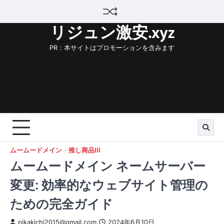
Skip
to
リジュン激安.xyz
content
PR：本サイトはプロモーションを含みます
ムームードメイン
推し商品III
ムームードメイン ネームサーバー
変更: 効率的なウェブサイト管理の
ための完全ガイド
pikakichi2015@gmail.com
2024年6月10日