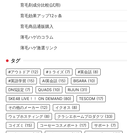
育毛剤成分比較(試用)
育毛効果アップ12ヶ条
育毛商品通販購入
薄毛ハゲのコラム
薄毛ハゲ激選リンク
タグ
#アウトドア
(12)
#トライズ
(7)
#英会話
(8)
#英語学習
(15)
AI英会話
(15)
BISARA
(10)
DNS設定
(7)
QUADS
(10)
RiJUN
(31)
SKE48 LIVE！！ ON DEMAND
(80)
TESCOM
(17)
その他のメーカー
(12)
イクオス
(8)
ウェブホスティング
(8)
クラシエホームプロダクツ
(33)
コイズミ
(15)
コーセーコスメポート
(17)
サポート
(7)