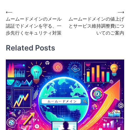
投
⟵
⟶
ムームードメインのメール
ムームードメインの値上げ
稿
認証でドメインを守る、一
とサービス維持調整費につ
ナ
歩先行くセキュリティ対策
いてのご案内
ビ
Related Posts
ゲ
ー
シ
ョ
ン