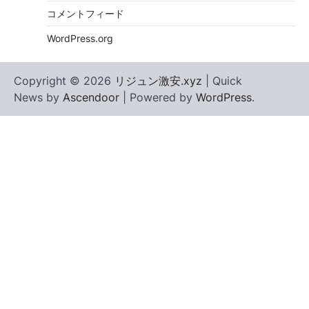
コメントフィード
WordPress.org
Copyright © 2026
リジュン激安.xyz
| Quick
News by
Ascendoor
| Powered by
WordPress
.