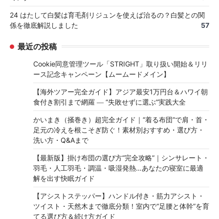
24 はたして白髪は育毛剤リジュンを使えば治るの？白髪との関
係を徹底解説しました
57
最近の投稿
Cookie同意管理ツール「STRIGHT」取り扱い開始＆リリ
ース記念キャンペーン【ムームードメイン】
【海外ツアー完全ガイド】アジア最安1万円台＆ハワイ朝
食付き割引まで網羅 ― “失敗せずに選ぶ”実践大全
かいまき（掻巻き）超完全ガイド｜“着る布団”で肩・首・
足元の冷えを根こそぎ防ぐ！素材別おすすめ・選び方・
洗い方・Q&Aまで
【最新版】掛け布団の選び方“完全攻略”｜シンサレート・
羽毛・人工羽毛・調温・吸湿発熱…あなたの寝室に最適
解を出す快眠ガイド
【アシストステッパー】ハンドル付き・筋力アシスト・
ツイスト・天然木まで徹底分類！室内で“足腰と体幹”を育
てる選び方＆続け方ガイド