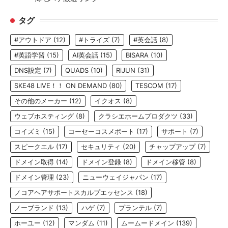
タグ
#アウトドア
(12)
#トライズ
(7)
#英会話
(8)
#英語学習
(15)
AI英会話
(15)
BISARA
(10)
DNS設定
(7)
QUADS
(10)
RiJUN
(31)
SKE48 LIVE！！ ON DEMAND
(80)
TESCOM
(17)
その他のメーカー
(12)
イクオス
(8)
ウェブホスティング
(8)
クラシエホームプロダクツ
(33)
コイズミ
(15)
コーセーコスメポート
(17)
サポート
(7)
スピークエル
(17)
セキュリティ
(20)
チャップアップ
(7)
ドメイン取得
(14)
ドメイン登録
(8)
ドメイン移管
(8)
ドメイン管理
(23)
ニューウェイジャパン
(17)
ノコアヘアサポートスカルプエッセンス
(18)
ノーブランド
(13)
ハゲ
(7)
プランテル
(7)
ホーユー
(12)
マンダム
(11)
ムームードメイン
(139)