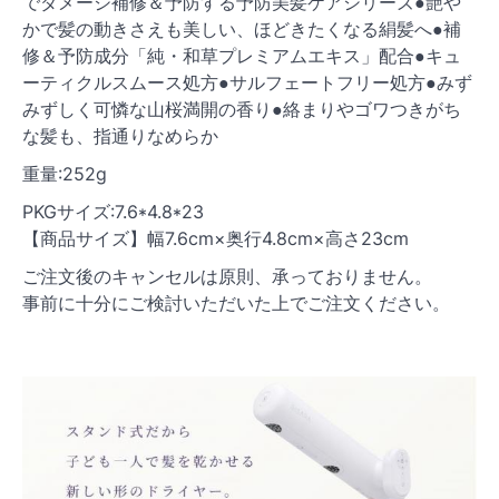
でダメージ補修＆予防する予防美髪ケアシリーズ●艶や
かで髪の動きさえも美しい、ほどきたくなる絹髪へ●補
修＆予防成分「純・和草プレミアムエキス」配合●キュ
ーティクルスムース処方●サルフェートフリー処方●みず
みずしく可憐な山桜満開の香り●絡まりやゴワつきがち
な髪も、指通りなめらか
重量:252g
PKGサイズ:7.6*4.8*23
【商品サイズ】幅7.6cm×奥行4.8cm×高さ23cm
ご注文後のキャンセルは原則、承っておりません。
事前に十分にご検討いただいた上でご注文ください。