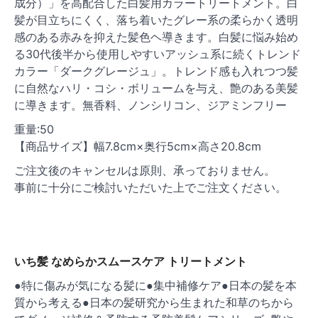
成分）」を高配合した白髪用カラートリートメント。白
髪が目立ちにくく、落ち着いたグレー系の柔らかく透明
感のある赤みを抑えた髪色ヘ導きます。白髪に悩み始め
る30代後半から使用しやすいアッシュ系に続くトレンド
カラー「ダークグレージュ」。トレンド感も入れつつ髪
に自然なハリ・コシ・ボリュームを与え、艶のある美髪
に導きます。無香料、ノンシリコン、ジアミンフリー
重量:50
【商品サイズ】幅7.8cm×奥行5cm×高さ20.8cm
ご注文後のキャンセルは原則、承っておりません。
事前に十分にご検討いただいた上でご注文ください。
いち髪 なめらかスムースケア トリートメント
●特に傷みが気になる髪に●集中補修ケア●日本の髪を本
質から考える●日本の髪研究から生まれた和草のちから