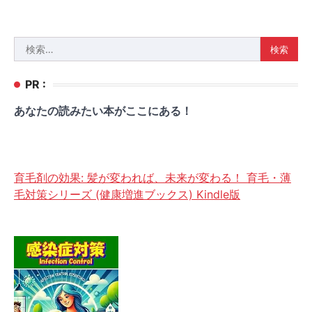
検
索:
PR :
あなたの読みたい本がここにある！
育毛剤の効果: 髪が変われば、未来が変わる！ 育毛・薄
毛対策シリーズ (健康増進ブックス) Kindle版