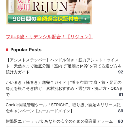
フルボ酸・リデンシル配合！【リジュン】
Popular Posts
【アシストステッパー】ハンドル付き・筋力アシスト・ツイス
ト・天然木まで徹底分類！室内で“足腰と体幹”を育てる選び方＆
続け方ガイド
92
かいまき（掻巻き）超完全ガイド｜“着る布団”で肩・首・足元の
冷えを根こそぎ防ぐ！素材別おすすめ・選び方・洗い方・Q&Aま
で
91
Cookie同意管理ツール「STRIGHT」取り扱い開始＆リリース記
念キャンペーン【ムームードメイン】
89
熊撃退エアーラッパ: あなたの安全のための高音量アラーム
80