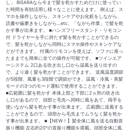
し」 BISARAなら今まで髪を乾かすためだけに使ってい
た時間を有効活用し様々なことに使えます。 例えば、ス
マホを操作しながら、スキンケアやお化粧をしながら、
読書や歯磨きをしながら…etc、「ながら作業」で髪を乾
かす事が出来ます。 ■ハンズフリースタンド・リモコン
付 ドライヤーを手に持たず髪を乾かすことができるの
で、髪を乾かしながら同時にスマホ操作やスキンケアな
どができます。 付属のリモコンを使えば、ソファに座っ
たままでも簡単に全ての操作が可能です。 ■ツインエア
ーシステム 2口ある吹き出し口から温風を送り出すの
で、より速く髪を乾かすことができます。 送風温度調節
が5段階、風量も3段階で調節ができ、温風・冷風・美髪
モードの3つのモード運転で使用することができます。
■広範囲に髪を乾かす 本体上部と下部に2ヵ所の吹き出
し口があるので、頭部と毛先へ同時に風をあて、両手を
使いながら髪を乾かす事が出来ます。 広範囲に送風する
ことができるので、頭部から毛先までムラなく髪を乾か
す事が出来ます。 ■【NEW！】髪全体に風を送る自動首
振り機能 左右約20°の首振り機能を搭載。頭部全体に風