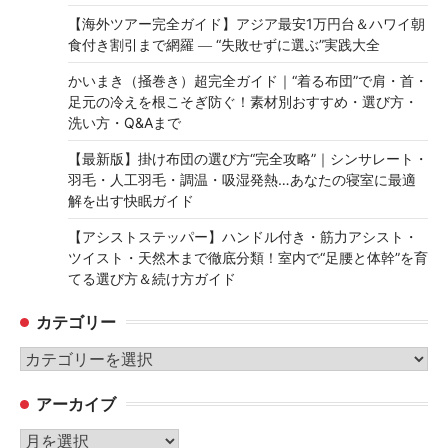
【海外ツアー完全ガイド】アジア最安1万円台＆ハワイ朝
食付き割引まで網羅 ― “失敗せずに選ぶ”実践大全
かいまき（掻巻き）超完全ガイド｜“着る布団”で肩・首・
足元の冷えを根こそぎ防ぐ！素材別おすすめ・選び方・
洗い方・Q&Aまで
【最新版】掛け布団の選び方“完全攻略”｜シンサレート・
羽毛・人工羽毛・調温・吸湿発熱…あなたの寝室に最適
解を出す快眠ガイド
【アシストステッパー】ハンドル付き・筋力アシスト・
ツイスト・天然木まで徹底分類！室内で“足腰と体幹”を育
てる選び方＆続け方ガイド
カテゴリー
カ
テ
アーカイブ
ゴ
リ
ア