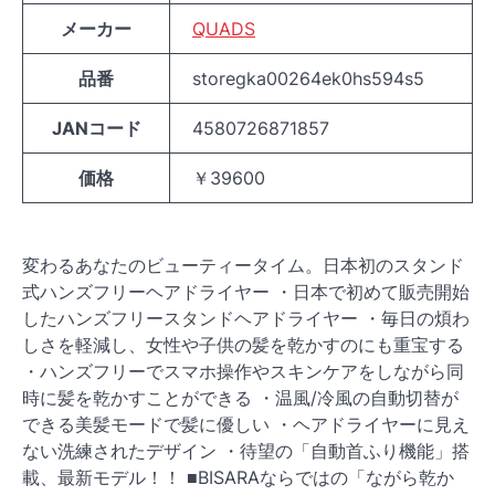
メーカー
QUADS
品番
storegka00264ek0hs594s5
JANコード
4580726871857
価格
￥39600
変わるあなたのビューティータイム。日本初のスタンド
式ハンズフリーヘアドライヤー ・日本で初めて販売開始
したハンズフリースタンドヘアドライヤー ・毎日の煩わ
しさを軽減し、女性や子供の髪を乾かすのにも重宝する
・ハンズフリーでスマホ操作やスキンケアをしながら同
時に髪を乾かすことができる ・温風/冷風の自動切替が
できる美髪モードで髪に優しい ・ヘアドライヤーに見え
ない洗練されたデザイン ・待望の「自動首ふり機能」搭
載、最新モデル！！ ■BISARAならではの「ながら乾か