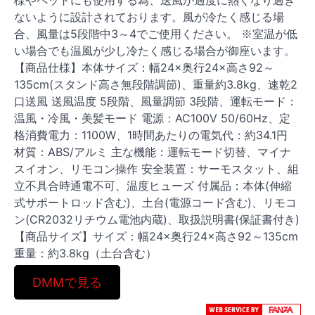
様やペットにも使用する為、送風が過度に熱くなり過ぎ
ないように設計されております。風が冷たく感じる場
合、風量は5段階中3～4でご使用ください。 ※室温が低
い場合でも温風が少し冷たく感じる場合が御座います。
【商品仕様】本体サイズ：幅24×奥行24×高さ92～
135cm(スタンド高さ無段階調節)、重量約3.8kg、速乾2
口送風 送風温度 5段階、風量調節 3段階、運転モード：
温風・冷風・美髪モード 電源：AC100V 50/60Hz、定
格消費電力：1100W、1時間あたりの電気代：約34.1円
材質：ABS/アルミ 主な機能：運転モード切替、マイナ
スイオン、リモコン操作 安全装置：サーモスタット、組
立不具合時通電不可、温度ヒューズ 付属品：本体(伸縮
式サポートロッド含む)、土台(電源コード含む)、リモコ
ン(CR2032リチウム電池内蔵)、取扱説明書(保証書付き)
【商品サイズ】サイズ：幅24×奥行24×高さ92～135cm
重量：約3.8kg（土台含む）
DMMで見る