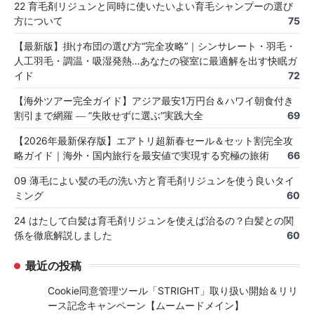
22 育毛剤リジュンと同時に使いたいよい育毛シャンプーの選び
方について
75
【最新版】掛け布団の選び方“完全攻略”｜シンサレート・羽毛・
人工羽毛・調温・吸湿発熱…あなたの寝室に最適解を出す快眠ガ
イド
72
【海外ツアー完全ガイド】アジア最安1万円台＆ハワイ朝食付き
割引まで網羅 ― “失敗せずに選ぶ”実践大全
69
【2026年最新保存版】エアトリ超新春セール＆セット割完全攻
略ガイド｜海外・国内旅行を最安値で実現する究極の旅術
66
09 薄毛によい髪の毛の洗い方と育毛剤リジュンを使う良いタイ
ミング
60
24 はたして白髪は育毛剤リジュンを使えば治るの？白髪との関
係を徹底解説しました
60
最近の投稿
Cookie同意管理ツール「STRIGHT」取り扱い開始＆リリ
ース記念キャンペーン【ムームードメイン】