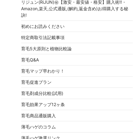
リジュン(RiJUN)㊙【激安・最安値・格安】購入術!!・
Amazon,楽天,公式通販,(解約,返金含め)お得購入する秘
訣!
初めにお読みください
特定商取引法記載事項
育毛5大原則と植物比較論
育毛Q&A
育毛マップ早わかり！
育毛促進プラン
育毛剤成分比較(試用)
育毛効果アップ12ヶ条
育毛商品通販購入
薄毛ハゲのコラム
薄毛ハゲ激選リンク