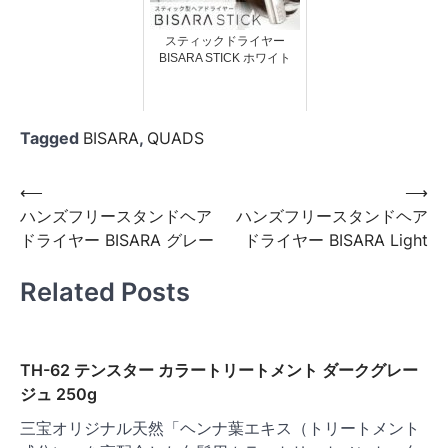
スティックドライヤー
BISARA STICK ホワイト
Tagged
BISARA
,
QUADS
投
⟵
⟶
ハンズフリースタンドヘア
ハンズフリースタンドヘア
稿
ドライヤー BISARA グレー
ドライヤー BISARA Light
ナ
ビ
Related Posts
ゲ
ー
TH-62 テンスター カラートリートメント ダークグレー
シ
ジュ 250g
ョ
三宝オリジナル天然「ヘンナ葉エキス（トリートメント
ン