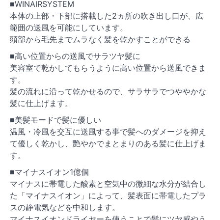
■WINAIRSYSTEM
本体の上部・下部に搭載した2ヵ所の吹き出し口が、広
範囲の送風を可能にしています。
頭部から毛先までムラなく髪を乾かすことができる
■高い位置からの送風でサラツヤ髪に
美容室で乾かしてもらうように高い位置から送風できま
す。
髪の流れに沿って乾かせるので、サラサラでつややかな
髪に仕上げます。
■美髪モードで髪に優しい
温風・冷風を交互に送風する事で髪へのダメージを抑え
て優しく乾かし、艷やかでまとまりのある髪に仕上げま
す。
■マイナスイオン1億個
マイナスに帯電した酸素と空気中の微細な水分が結合し
た「マイナスイオン」によって、髪表面に帯電したプラ
スの静電気などを中和します。
マイナスイオンドライヤーを使うことで髪にツヤ感やう