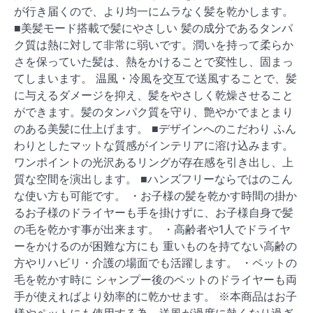
が行き届くので、より均一にムラなく髪を乾かします。
■美髪モード搭載で髪にやさしい 髪の成分であるタンパ
ク質は熱に対して非常に弱いです。潤いを持って柔らか
さを保っていた髪は、熱をかけることで変性し、固まっ
てしまいます。 温風・冷風を交互で送風することで、髪
に与えるダメージを抑え、髪をやさしく乾燥させること
ができます。髪のタンパク質を守り、艶やかでまとまり
のある美髪に仕上げます。 ■デザインへのこだわり ふん
わりとしたマットな質感がインテリアに溶け込みます。
ワンポイントの光沢あるリングが存在感を引き出し、上
質な空間を演出します。 ■ハンズフリーならではのこん
な使い方も可能です。 ・お子様の髪を乾かす時間の掛か
るお子様のドライヤーも手を掛けずに、お子様自身で髪
の毛を乾かす事が出来ます。 ・高齢者や1人でドライヤ
ーをかけるのが困難な方にも 重いものを持てない高齢の
方やリハビリ・介護の場面でも活躍します。 ・ペットの
毛を乾かす時に シャンプー後のペットのドライヤーも両
手が使えればより効率的に乾かせます。 ※本商品はお子