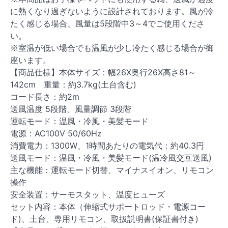
に熱くなり過ぎないように設計されております。風が冷
たく感じる場合、風量は5段階中3～4でご使用くださ
い。
※室温が低い場合でも温風が少し冷たく感じる場合が御
座います。
【商品仕様】本体サイズ：幅26X奥行26X高さ81～
142cm 重量：約3.7kg(土台含む)
コード長さ：約2m
送風温度 5段階、風量調節 3段階
運転モード：温風・冷風・美髪モード
電源：AC100V 50/60Hz
消費電力：1300W、1時間あたりの電気代：約40.3円
送風モード：温風・冷風・美髪モード(温冷風交互送風)
主な機能：運転モード切替、マイナスイオン、リモコン
操作
安全装置：サーモスタット、温度ヒューズ
セット内容：本体（伸縮式サポートロッド・電源コー
ド)、土台、専用リモコン、取扱説明書(保証書付き)