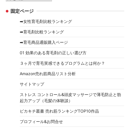
ー
ー
固定ページ
カ
イ
➡女性育毛剤比較ランキング
ブ
➡育毛剤比較ランキング
➡育毛商品通販購入ページ
01 効果のある育毛剤の正しい選び方
３ヶ月で育毛実感できるプログラムとは何か？
Amazon売れ筋商品リスト分析
サイトマップ
ストレス コントロール&頭皮マッサージで薄毛防止と勃
起力アップ（毛髪の体験談）
ピカキチ叢書 売れ筋ランキングTOP10作品
プロフィール&お問合せ