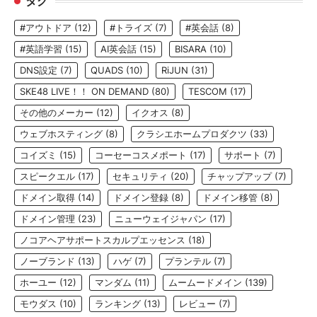
タグ
#アウトドア
(12)
#トライズ
(7)
#英会話
(8)
#英語学習
(15)
AI英会話
(15)
BISARA
(10)
DNS設定
(7)
QUADS
(10)
RiJUN
(31)
SKE48 LIVE！！ ON DEMAND
(80)
TESCOM
(17)
その他のメーカー
(12)
イクオス
(8)
ウェブホスティング
(8)
クラシエホームプロダクツ
(33)
コイズミ
(15)
コーセーコスメポート
(17)
サポート
(7)
スピークエル
(17)
セキュリティ
(20)
チャップアップ
(7)
ドメイン取得
(14)
ドメイン登録
(8)
ドメイン移管
(8)
ドメイン管理
(23)
ニューウェイジャパン
(17)
ノコアヘアサポートスカルプエッセンス
(18)
ノーブランド
(13)
ハゲ
(7)
プランテル
(7)
ホーユー
(12)
マンダム
(11)
ムームードメイン
(139)
モウダス
(10)
ランキング
(13)
レビュー
(7)