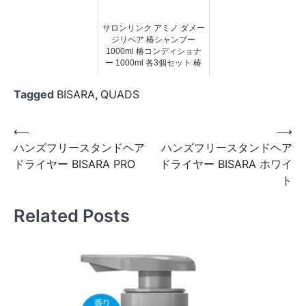
サロンリンク アミノ ダメー
ジリペア 椿シャンプー
1000ml 椿コンディショナ
ー 1000ml 各3個セット 椿
Tagged
BISARA
,
QUADS
投
⟵
⟶
ハンズフリースタンドヘア
ハンズフリースタンドヘア
稿
ドライヤー BISARA PRO
ドライヤー BISARA ホワイ
ナ
ト
ビ
Related Posts
ゲ
ー
シ
ョ
ン