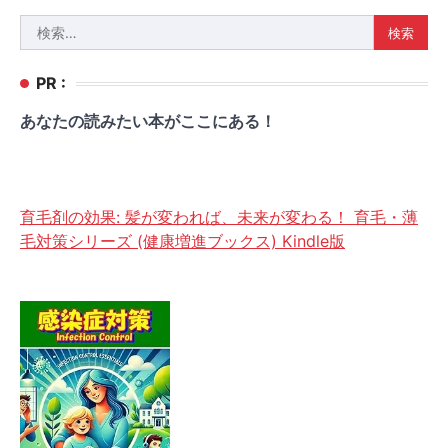
検
索:
PR :
あなたの読みたい本がここにある！
育毛剤の効果: 髪が変われば、未来が変わる！ 育毛・薄
毛対策シリーズ (健康増進ブックス) Kindle版