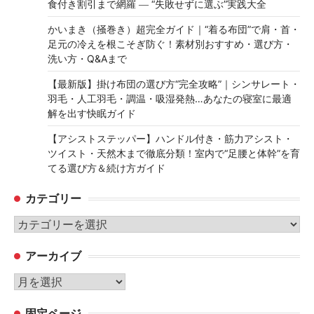
食付き割引まで網羅 ― “失敗せずに選ぶ”実践大全
かいまき（掻巻き）超完全ガイド｜“着る布団”で肩・首・
足元の冷えを根こそぎ防ぐ！素材別おすすめ・選び方・
洗い方・Q&Aまで
【最新版】掛け布団の選び方“完全攻略”｜シンサレート・
羽毛・人工羽毛・調温・吸湿発熱…あなたの寝室に最適
解を出す快眠ガイド
【アシストステッパー】ハンドル付き・筋力アシスト・
ツイスト・天然木まで徹底分類！室内で“足腰と体幹”を育
てる選び方＆続け方ガイド
カテゴリー
カ
テ
アーカイブ
ゴ
リ
ア
ー
ー
固定ページ