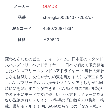
メーカー
QUADS
品番
storegka0026437ik2b37q7
JANコード
4580726871864
価格
￥39600
変わるあなたのビューティータイム。日本初のスタンド
式ハンズフリーヘアドライヤー ・日本で初めて販売開始
したハンズフリースタンドヘアドライヤー ・毎日の煩わ
しさを軽減し、女性や子供の髪を乾かすのにも重宝する
・ハンズフリーでスマホ操作やスキンケアをしながら同
時に髪を乾かすことができる ・温風/冷風の自動切替が
できる美髪モードで髪に優しい ・ヘアドライヤーに見え
ない洗練されたデザイン ・待望の「自動首ふり機能」搭
載、最新モデル！！ ■BISARAならではの「ながら乾か