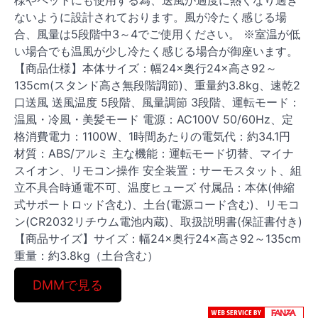
様やペットにも使用する為、送風が過度に熱くなり過ぎ
ないように設計されております。風が冷たく感じる場
合、風量は5段階中3～4でご使用ください。 ※室温が低
い場合でも温風が少し冷たく感じる場合が御座います。
【商品仕様】本体サイズ：幅24×奥行24×高さ92～
135cm(スタンド高さ無段階調節)、重量約3.8kg、速乾2
口送風 送風温度 5段階、風量調節 3段階、運転モード：
温風・冷風・美髪モード 電源：AC100V 50/60Hz、定
格消費電力：1100W、1時間あたりの電気代：約34.1円
材質：ABS/アルミ 主な機能：運転モード切替、マイナ
スイオン、リモコン操作 安全装置：サーモスタット、組
立不具合時通電不可、温度ヒューズ 付属品：本体(伸縮
式サポートロッド含む)、土台(電源コード含む)、リモコ
ン(CR2032リチウム電池内蔵)、取扱説明書(保証書付き)
【商品サイズ】サイズ：幅24×奥行24×高さ92～135cm
重量：約3.8kg（土台含む）
DMMで見る