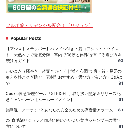
フルボ酸・リデンシル配合！【リジュン】
Popular Posts
【アシストステッパー】ハンドル付き・筋力アシスト・ツイス
ト・天然木まで徹底分類！室内で“足腰と体幹”を育てる選び方＆
続け方ガイド
93
かいまき（掻巻き）超完全ガイド｜“着る布団”で肩・首・足元の
冷えを根こそぎ防ぐ！素材別おすすめ・選び方・洗い方・Q&Aま
で
91
Cookie同意管理ツール「STRIGHT」取り扱い開始＆リリース記
念キャンペーン【ムームードメイン】
91
熊撃退エアーラッパ: あなたの安全のための高音量アラーム
83
22 育毛剤リジュンと同時に使いたいよい育毛シャンプーの選び
方について
81