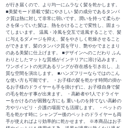
が行き届くので、より均一にムラなく髪を乾かします。
■美髪モード搭載で髪にやさしい 髪の成分であるタンパ
ク質は熱に対して非常に弱いです。潤いを持って柔らか
さを保っていた髪は、熱をかけることで変性し、固まっ
てしまいます。 温風・冷風を交互で送風することで、髪
に与えるダメージを抑え、髪をやさしく乾燥させること
ができます。髪のタンパク質を守り、艶やかでまとまり
のある美髪に仕上げます。 ■デザインへのこだわり ふん
わりとしたマットな質感がインテリアに溶け込みます。
ワンポイントの光沢あるリングが存在感を引き出し、上
質な空間を演出します。 ■ハンズフリーならではのこん
な使い方も可能です。 ・お子様の髪を乾かす時間の掛か
るお子様のドライヤーも手を掛けずに、お子様自身で髪
の毛を乾かす事が出来ます。 ・高齢者や1人でドライヤ
ーをかけるのが困難な方にも 重いものを持てない高齢の
方やリハビリ・介護の場面でも活躍します。 ・ペットの
毛を乾かす時に シャンプー後のペットのドライヤーも両
手が使えればより効率的に乾かせます。 ※本商品はお子