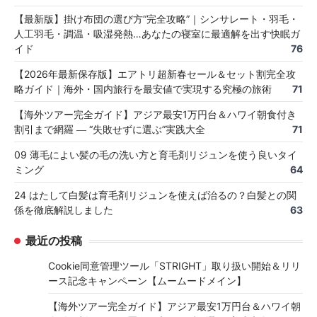
【最新版】掛け布団の選び方“完全攻略”｜シンサレート・羽毛・
人工羽毛・調温・吸湿発熱…あなたの寝室に最適解を出す快眠ガ
イド
76
【2026年最新保存版】エアトリ超新春セール＆セット割完全攻
略ガイド｜海外・国内旅行を最安値で実現する究極の旅術
71
【海外ツアー完全ガイド】アジア最安1万円台＆ハワイ朝食付き
割引まで網羅 ― “失敗せずに選ぶ”実践大全
71
09 薄毛によい髪の毛の洗い方と育毛剤リジュンを使う良いタイ
ミング
64
24 はたして白髪は育毛剤リジュンを使えば治るの？白髪との関
係を徹底解説しました
63
最近の投稿
Cookie同意管理ツール「STRIGHT」取り扱い開始＆リリ
ース記念キャンペーン【ムームードメイン】
【海外ツアー完全ガイド】アジア最安1万円台＆ハワイ朝