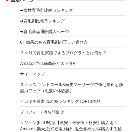
カ
イ
➡女性育毛剤比較ランキング
ブ
➡育毛剤比較ランキング
➡育毛商品通販購入ページ
01 効果のある育毛剤の正しい選び方
３ヶ月で育毛実感できるプログラムとは何か？
Amazon売れ筋商品リスト分析
サイトマップ
ストレス コントロール&頭皮マッサージで薄毛防止と勃
起力アップ（毛髪の体験談）
ピカキチ叢書 売れ筋ランキングTOP10作品
プロフィール&お問合せ
リジュン(RiJUN)㊙【激安・最安値・格安】購入術!!・
Amazon,楽天,公式通販,(解約,返金含め)お得購入する秘