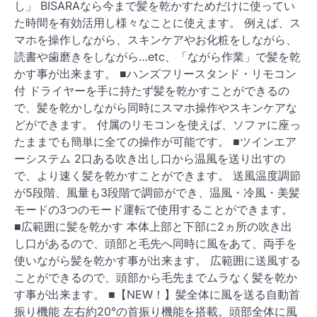
し」 BISARAなら今まで髪を乾かすためだけに使ってい
た時間を有効活用し様々なことに使えます。 例えば、ス
マホを操作しながら、スキンケアやお化粧をしながら、
読書や歯磨きをしながら…etc、「ながら作業」で髪を乾
かす事が出来ます。 ■ハンズフリースタンド・リモコン
付 ドライヤーを手に持たず髪を乾かすことができるの
で、髪を乾かしながら同時にスマホ操作やスキンケアな
どができます。 付属のリモコンを使えば、ソファに座っ
たままでも簡単に全ての操作が可能です。 ■ツインエア
ーシステム 2口ある吹き出し口から温風を送り出すの
で、より速く髪を乾かすことができます。 送風温度調節
が5段階、風量も3段階で調節ができ、温風・冷風・美髪
モードの3つのモード運転で使用することができます。
■広範囲に髪を乾かす 本体上部と下部に2ヵ所の吹き出
し口があるので、頭部と毛先へ同時に風をあて、両手を
使いながら髪を乾かす事が出来ます。 広範囲に送風する
ことができるので、頭部から毛先までムラなく髪を乾か
す事が出来ます。 ■【NEW！】髪全体に風を送る自動首
振り機能 左右約20°の首振り機能を搭載。頭部全体に風