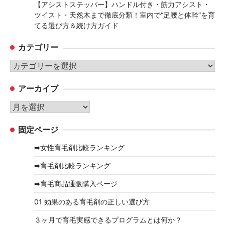
【アシストステッパー】ハンドル付き・筋力アシスト・
ツイスト・天然木まで徹底分類！室内で“足腰と体幹”を育
てる選び方＆続け方ガイド
カテゴリー
カ
テ
アーカイブ
ゴ
リ
ア
ー
ー
固定ページ
カ
イ
➡女性育毛剤比較ランキング
ブ
➡育毛剤比較ランキング
➡育毛商品通販購入ページ
01 効果のある育毛剤の正しい選び方
３ヶ月で育毛実感できるプログラムとは何か？