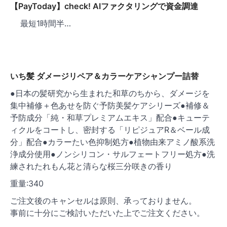
ョ
【PayToday】check! AIファクタリングで資金調達
ン
最短1時間半…
いち髪 ダメージリペア＆カラーケアシャンプー詰替
●日本の髪研究から生まれた和草のちから、ダメージを
集中補修＋色あせを防ぐ予防美髪ケアシリーズ●補修＆
予防成分「純・和草プレミアムエキス」配合●キューテ
ィクルをコートし、密封する「リピジュアR＆ベール成
分」配合●カラーたい色抑制処方●植物由来アミノ酸系洗
浄成分使用●ノンシリコン・サルフェートフリー処方●洗
練されたれもん花と清らな桜三分咲きの香り
重量:340
ご注文後のキャンセルは原則、承っておりません。
事前に十分にご検討いただいた上でご注文ください。