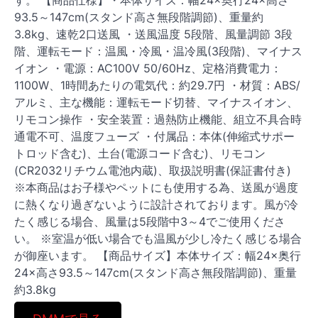
す。 【商品仕様】・本体サイズ：幅24×奥行24×高さ
93.5～147cm(スタンド高さ無段階調節)、重量約
3.8kg、速乾2口送風 ・送風温度 5段階、風量調節 3段
階、運転モード：温風・冷風・温冷風(3段階)、マイナス
イオン ・電源：AC100V 50/60Hz、定格消費電力：
1100W、1時間あたりの電気代：約29.7円 ・材質：ABS/
アルミ、主な機能：運転モード切替、マイナスイオン、
リモコン操作 ・安全装置：過熱防止機能、組立不具合時
通電不可、温度フューズ ・付属品：本体(伸縮式サポー
トロッド含む)、土台(電源コード含む)、リモコン
(CR2032リチウム電池内蔵)、取扱説明書(保証書付き)
※本商品はお子様やペットにも使用する為、送風が過度
に熱くなり過ぎないように設計されております。風が冷
たく感じる場合、風量は5段階中3～4でご使用くださ
い。 ※室温が低い場合でも温風が少し冷たく感じる場合
が御座います。 【商品サイズ】本体サイズ：幅24×奥行
24×高さ93.5～147cm(スタンド高さ無段階調節)、重量
約3.8kg