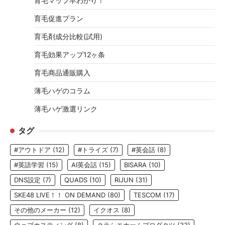
育毛マップ早わかり！
育毛促進プラン
育毛剤成分比較(試用)
育毛効果アップ12ヶ条
育毛商品通販購入
薄毛ハゲのコラム
薄毛ハゲ激選リンク
タグ
#アウトドア
(12)
#トライズ
(7)
#英会話
(8)
#英語学習
(15)
AI英会話
(15)
BISARA
(10)
DNS設定
(7)
QUADS
(10)
RiJUN
(31)
SKE48 LIVE！！ ON DEMAND
(80)
TESCOM
(17)
その他のメーカー
(12)
イクオス
(8)