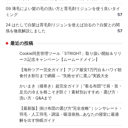
09 薄毛によい髪の毛の洗い方と育毛剤リジュンを使う良いタイ
ミング
57
24 はたして白髪は育毛剤リジュンを使えば治るの？白髪との関
係を徹底解説しました
57
最近の投稿
Cookie同意管理ツール「STRIGHT」取り扱い開始＆リリ
ース記念キャンペーン【ムームードメイン】
【海外ツアー完全ガイド】アジア最安1万円台＆ハワイ朝
食付き割引まで網羅 ― “失敗せずに選ぶ”実践大全
かいまき（掻巻き）超完全ガイド｜“着る布団”で肩・首・
足元の冷えを根こそぎ防ぐ！素材別おすすめ・選び方・
洗い方・Q&Aまで
【最新版】掛け布団の選び方“完全攻略”｜シンサレート・
羽毛・人工羽毛・調温・吸湿発熱…あなたの寝室に最適
解を出す快眠ガイド