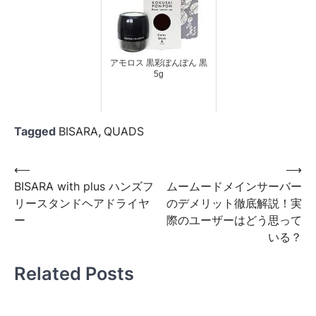
アモロス 黒彩ぽんぽん 黒
5g
Tagged
BISARA
,
QUADS
投
⟵
⟶
BISARA with plus ハンズフ
ムームードメインサーバー
稿
リースタンドヘアドライヤ
のデメリット徹底解説！実
ナ
ー
際のユーザーはどう思って
ビ
いる？
ゲ
Related Posts
ー
シ