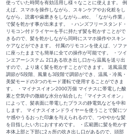
使っていた時間を有効活用し様々なことに使えます。 例
えば、スマホを操作しながら、スキンケアやお化粧をし
ながら、読書や歯磨きをしながら…etc、「ながら作業」
で髪を乾かす事が出来ます。 ・ハンズフリースタンド・
リモコン付ドライヤーを手に持たず髪を乾かすことがで
きるので、髪を乾かしながら同時にスマホ操作やスキン
ケアなどができます。 付属のリモコンを使えば、ソファ
に座ったままでも簡単に全ての操作が可能です。 ・ツイ
ンエアーシステム 2口ある吹き出し口から温風を送り出
すので、より速く髪を乾かすことができます。 送風温度
調節が5段階、風量も3段階で調節ができ、温風・冷風・
美髪モードの3つのモード運転で使用することができま
す。 ・マイナスイオン2000万個 マイナスに帯電した酸
素と空気中の微細な水分が結合した「マイナスイオン」
によって、髪表面に帯電したプラスの静電気などを中和
します。 マイナスイオンドライヤーを使うことで髪にツ
ヤ感やうるおった印象を与えられるので、つややかな髪
を目指したい方におすすめです。 ・広範囲に髪を乾かす
本体上部と下部に2ヵ所の吹き出し口があるので、頭部