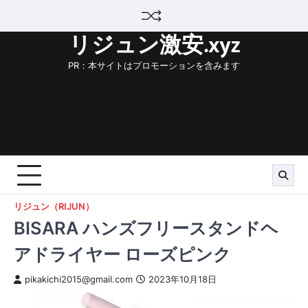
Skip
to
リジュン激安.xyz
content
PR：本サイトはプロモーションを含みます
リジュン（RIJUN）
BISARA ハンズフリースタンドヘ
アドライヤー ローズピンク
pikakichi2015@gmail.com
2023年10月18日