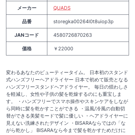
メーカー
QUADS
品番
storegka00264l0t8uiop3p
JANコード
4580726870263
価格
￥22000
変わるあなたのビューティータイム。 日本初のスタンド
式ハンズフリーヘアドライヤー 日本で初めて販売となる
ハンズフリースタンドヘアドライヤー。 毎日の煩わしさ
を軽減し、女性や子供の髪を乾燥するのにも重宝しま
す。 ・ハンズフリーでスマホ操作やスキンケアをしなが
ら同時に髪を乾かすことができる ・温風/冷風の自動切
替ができる美髪モードで髪に優しい ・ヘアドライヤーに
見えない洗練されたデザイン ・BISARAならではの「な
がら乾かし」 BISARAなら今まで髪を乾かすためだけに