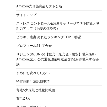
Amazon売れ筋商品リスト分析
サイトマップ
ストレス コントロール&頭皮マッサージで薄毛防止と勃
起力アップ（毛髪の体験談）
ピカキチ叢書 売れ筋ランキングTOP10作品
プロフィール&お問合せ
リジュン(RiJUN)㊙【激安・最安値・格安】購入術!!・
Amazon,楽天,公式通販,(解約,返金含め)お得購入する秘
訣!
初めにお読みください
特定商取引法記載事項
育毛5大原則と植物比較論
育毛Q&A