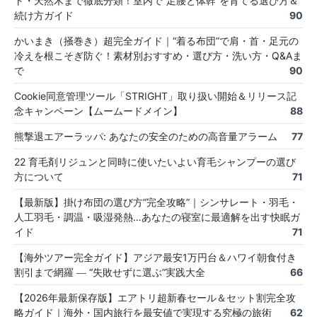
ト・天然木まで徹底分類！室内で“足腰と体幹”を育てる選び方＆
続け方ガイド
90
かいまき（掻巻き）超完全ガイド｜“着る布団”で肩・首・足元の
冷えを根こそぎ防ぐ！素材別おすすめ・選び方・洗い方・Q&Aま
で
90
Cookie同意管理ツール「STRIGHT」取り扱い開始＆リリース記
念キャンペーン【ムームードメイン】
88
熊撃退エアーラッパ: あなたの安全のための高音量アラーム
77
22 育毛剤リジュンと同時に使いたいよい育毛シャンプーの選び
方について
71
【最新版】掛け布団の選び方“完全攻略”｜シンサレート・羽毛・
人工羽毛・調温・吸湿発熱…あなたの寝室に最適解を出す快眠ガ
イド
71
【海外ツアー完全ガイド】アジア最安1万円台＆ハワイ朝食付き
割引まで網羅 ― “失敗せずに選ぶ”実践大全
66
【2026年最新保存版】エアトリ超新春セール＆セット割完全攻
略ガイド｜海外・国内旅行を最安値で実現する究極の旅術
62