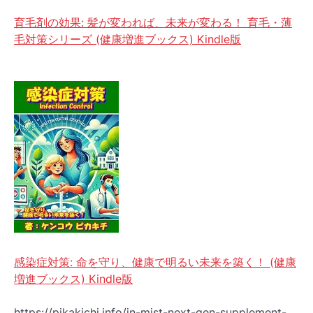
育毛剤の効果: 髪が変われば、未来が変わる！ 育毛・薄
毛対策シリーズ (健康増進ブックス) Kindle版
感染症対策: 命を守り、健康で明るい未来を築く！ (健康
増進ブックス) Kindle版
https://pikakichi.info/in-mist-next-gen-supplement-