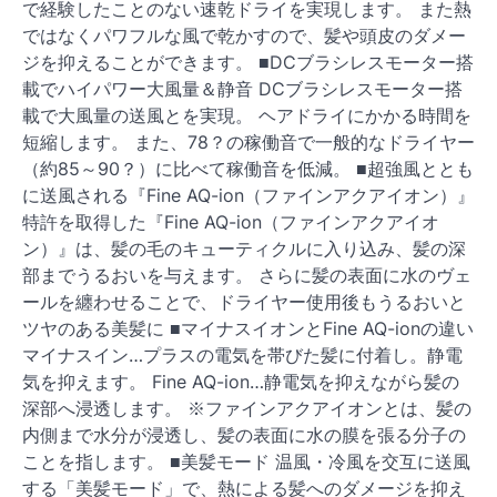
で経験したことのない速乾ドライを実現します。 また熱
ではなくパワフルな風で乾かすので、髪や頭皮のダメー
ジを抑えることができます。 ■DCブラシレスモーター搭
載でハイパワー大風量＆静音 DCブラシレスモーター搭
載で大風量の送風とを実現。 ヘアドライにかかる時間を
短縮します。 また、78？の稼働音で一般的なドライヤー
（約85～90？）に比べて稼働音を低減。 ■超強風ととも
に送風される『Fine AQ-ion（ファインアクアイオン）』
特許を取得した『Fine AQ-ion（ファインアクアイオ
ン）』は、髪の毛のキューティクルに入り込み、髪の深
部までうるおいを与えます。 さらに髪の表面に水のヴェ
ールを纏わせることで、ドライヤー使用後もうるおいと
ツヤのある美髪に ■マイナスイオンとFine AQ-ionの違い
マイナスイン…プラスの電気を帯びた髪に付着し。静電
気を抑えます。 Fine AQ-ion…静電気を抑えながら髪の
深部へ浸透します。 ※ファインアクアイオンとは、髪の
内側まで水分が浸透し、髪の表面に水の膜を張る分子の
ことを指します。 ■美髪モード 温風・冷風を交互に送風
する「美髪モード」で、熱による髪へのダメージを抑え