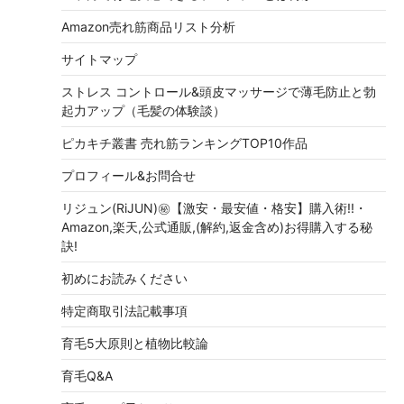
Amazon売れ筋商品リスト分析
サイトマップ
ストレス コントロール&頭皮マッサージで薄毛防止と勃
起力アップ（毛髪の体験談）
ピカキチ叢書 売れ筋ランキングTOP10作品
プロフィール&お問合せ
リジュン(RiJUN)㊙【激安・最安値・格安】購入術!!・
Amazon,楽天,公式通販,(解約,返金含め)お得購入する秘
訣!
初めにお読みください
特定商取引法記載事項
育毛5大原則と植物比較論
育毛Q&A