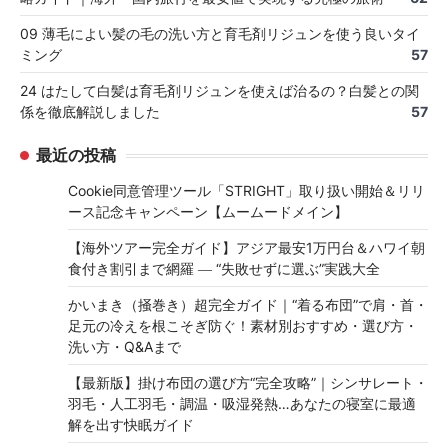
09 薄毛によい髪の毛の洗い方と育毛剤リジュンを使う良いタイ
ミング
57
24 はたして白髪は育毛剤リジュンを使えば治るの？白髪との関
係を徹底解説しました
57
最近の投稿
Cookie同意管理ツール「STRIGHT」取り扱い開始＆リリ
ース記念キャンペーン【ムームードメイン】
【海外ツアー完全ガイド】アジア最安1万円台＆ハワイ朝
食付き割引まで網羅 ― “失敗せずに選ぶ”実践大全
かいまき（掻巻き）超完全ガイド｜“着る布団”で肩・首・
足元の冷えを根こそぎ防ぐ！素材別おすすめ・選び方・
洗い方・Q&Aまで
【最新版】掛け布団の選び方“完全攻略”｜シンサレート・
羽毛・人工羽毛・調温・吸湿発熱…あなたの寝室に最適
解を出す快眠ガイド