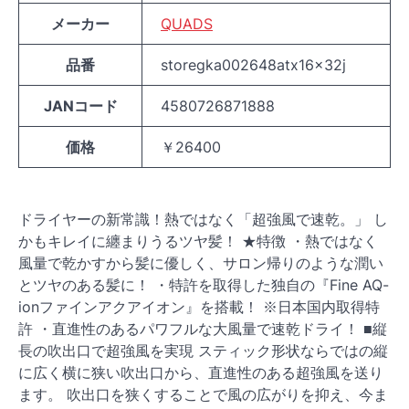
メーカー
QUADS
品番
storegka002648atx16x32j
JANコード
4580726871888
価格
￥26400
ドライヤーの新常識！熱ではなく「超強風で速乾。」 し
かもキレイに纏まりうるツヤ髪！ ★特徴 ・熱ではなく
風量で乾かすから髪に優しく、サロン帰りのような潤い
とツヤのある髪に！ ・特許を取得した独自の『Fine AQ-
ionファインアクアイオン』を搭載！ ※日本国内取得特
許 ・直進性のあるパワフルな大風量で速乾ドライ！ ■縦
長の吹出口で超強風を実現 スティック形状ならではの縦
に広く横に狭い吹出口から、直進性のある超強風を送り
ます。 吹出口を狭くすることで風の広がりを抑え、今ま