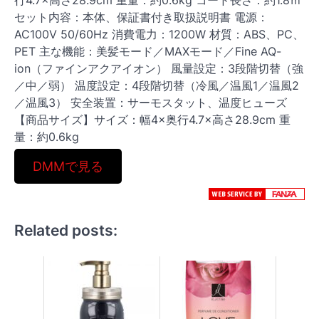
行4.7×高さ28.9cm 重量：約0.6kg コード長さ：約1.8ｍ
セット内容：本体、保証書付き取扱説明書 電源：
AC100V 50/60Hz 消費電力：1200W 材質：ABS、PC、
PET 主な機能：美髪モード／MAXモード／Fine AQ-
ion（ファインアクアイオン） 風量設定：3段階切替（強
／中／弱） 温度設定：4段階切替（冷風／温風1／温風2
／温風3） 安全装置：サーモスタット、温度ヒューズ
【商品サイズ】サイズ：幅4×奥行4.7×高さ28.9cm 重
量：約0.6kg
DMMで見る
Related posts: