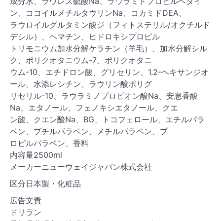
成分水、ラウレス硫酸Na、ラウラミドプロピルベタイ
ン、ココイルメチルタウリンNa、コカミドDEA、
ラウロイルグルタミン酸ジ（フィトステリル/オクチルド
デシル）、ヘマチン、ヒドロキシプロピル
トリモニウム加水分解ケラチン（羊毛）、加水分解シル
ク、ポリクオタニウム-7、ポリクオタニ
ウム-10、エチドロン酸、グリセリン、1.2-ヘキサンジオ
ール、水添レシチン、ラウリン酸ポリグ
リセリル-10、ラウラミノプロピオン酸Na、安息香酸
Na、エタノール、フェノキシエタノール、クエ
ン酸、クエン酸Na、BG、トコフェロール、エチルパラ
ベン、ブチルパラベン、メチルパラベン、プ
ロピルパラベン、香料
内容量2500ml
メーカーニューウェイジャパン株式会社
区分日本製・化粧品
広告文責
ドリラン