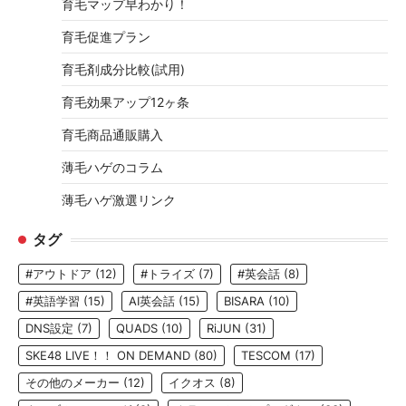
育毛マップ早わかり！
育毛促進プラン
育毛剤成分比較(試用)
育毛効果アップ12ヶ条
育毛商品通販購入
薄毛ハゲのコラム
薄毛ハゲ激選リンク
タグ
#アウトドア
(12)
#トライズ
(7)
#英会話
(8)
#英語学習
(15)
AI英会話
(15)
BISARA
(10)
DNS設定
(7)
QUADS
(10)
RiJUN
(31)
SKE48 LIVE！！ ON DEMAND
(80)
TESCOM
(17)
その他のメーカー
(12)
イクオス
(8)