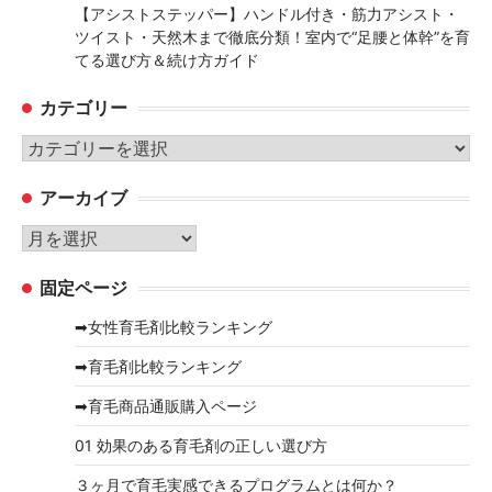
【アシストステッパー】ハンドル付き・筋力アシスト・
ツイスト・天然木まで徹底分類！室内で“足腰と体幹”を育
てる選び方＆続け方ガイド
カテゴリー
カ
テ
アーカイブ
ゴ
リ
ア
ー
ー
固定ページ
カ
イ
➡女性育毛剤比較ランキング
ブ
➡育毛剤比較ランキング
➡育毛商品通販購入ページ
01 効果のある育毛剤の正しい選び方
３ヶ月で育毛実感できるプログラムとは何か？