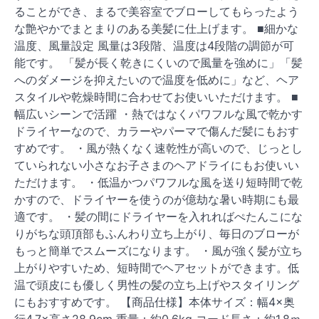
ることができ、まるで美容室でブローしてもらったよう
な艶やかでまとまりのある美髪に仕上げます。 ■細かな
温度、風量設定 風量は3段階、温度は4段階の調節が可
能です。 「髪が長く乾きにくいので風量を強めに」「髪
へのダメージを抑えたいので温度を低めに」など、ヘア
スタイルや乾燥時間に合わせてお使いいただけます。 ■
幅広いシーンで活躍 ・熱ではなくパワフルな風で乾かす
ドライヤーなので、カラーやパーマで傷んだ髪にもおす
すめです。 ・風が熱くなく速乾性が高いので、じっとし
ていられない小さなお子さまのヘアドライにもお使いい
ただけます。 ・低温かつパワフルな風を送り短時間で乾
かすので、ドライヤーを使うのが億劫な暑い時期にも最
適です。 ・髪の間にドライヤーを入れればぺたんこにな
りがちな頭頂部もふんわり立ち上がり、毎日のブローが
もっと簡単でスムーズになります。 ・風が強く髪が立ち
上がりやすいため、短時間でヘアセットができます。低
温で頭皮にも優しく男性の髪の立ち上げやスタイリング
にもおすすめです。 【商品仕様】本体サイズ：幅4×奥