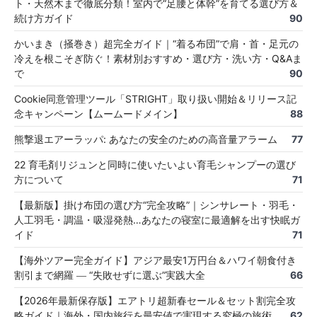
ト・天然木まで徹底分類！室内で“足腰と体幹”を育てる選び方＆
続け方ガイド
90
かいまき（掻巻き）超完全ガイド｜“着る布団”で肩・首・足元の
冷えを根こそぎ防ぐ！素材別おすすめ・選び方・洗い方・Q&Aま
で
90
Cookie同意管理ツール「STRIGHT」取り扱い開始＆リリース記
念キャンペーン【ムームードメイン】
88
熊撃退エアーラッパ: あなたの安全のための高音量アラーム
77
22 育毛剤リジュンと同時に使いたいよい育毛シャンプーの選び
方について
71
【最新版】掛け布団の選び方“完全攻略”｜シンサレート・羽毛・
人工羽毛・調温・吸湿発熱…あなたの寝室に最適解を出す快眠ガ
イド
71
【海外ツアー完全ガイド】アジア最安1万円台＆ハワイ朝食付き
割引まで網羅 ― “失敗せずに選ぶ”実践大全
66
【2026年最新保存版】エアトリ超新春セール＆セット割完全攻
略ガイド｜海外・国内旅行を最安値で実現する究極の旅術
62