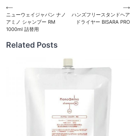
投
⟵
⟶
ニューウェイジャパン ナノ
ハンズフリースタンドヘア
稿
アミノ シャンプー RM
ドライヤー BISARA PRO
ナ
1000ml 詰替用
ビ
Related Posts
ゲ
ー
シ
ョ
ン