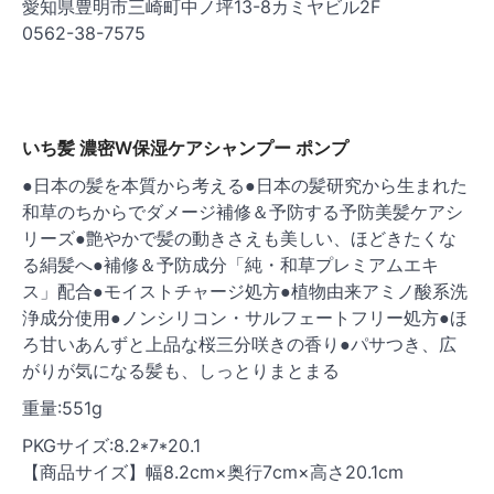
愛知県豊明市三崎町中ノ坪13-8カミヤビル2F
0562-38-7575
いち髪 濃密W保湿ケアシャンプー ポンプ
●日本の髪を本質から考える●日本の髪研究から生まれた
和草のちからでダメージ補修＆予防する予防美髪ケアシ
リーズ●艶やかで髪の動きさえも美しい、ほどきたくな
る絹髪へ●補修＆予防成分「純・和草プレミアムエキ
ス」配合●モイストチャージ処方●植物由来アミノ酸系洗
浄成分使用●ノンシリコン・サルフェートフリー処方●ほ
ろ甘いあんずと上品な桜三分咲きの香り●パサつき、広
がりが気になる髪も、しっとりまとまる
重量:551g
PKGサイズ:8.2*7*20.1
【商品サイズ】幅8.2cm×奥行7cm×高さ20.1cm