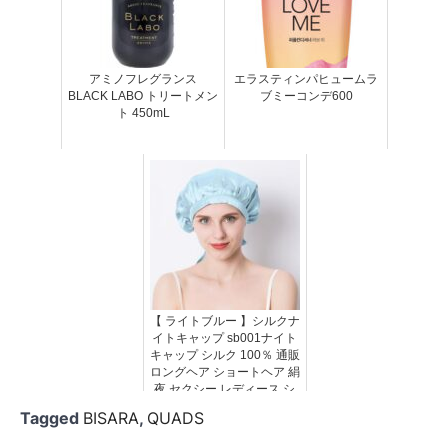
アミノフレグランス
エラスティンパヒュームラ
BLACK LABO トリートメン
ブミーコンデ600
ト 450mL
【 ライトブルー 】シルクナ
イトキャップ sb001ナイト
キャップ シルク 100％ 通販
ロングヘア ショートヘア 絹
夜 セクシー レディース シ
ルクキャップ リボン 快眠グ
Tagged
BISARA
,
QUADS
ッズ 就寝用 保湿 ヘ...