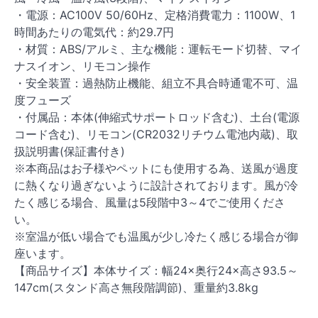
・電源：AC100V 50/60Hz、定格消費電力：1100W、1
時間あたりの電気代：約29.7円
・材質：ABS/アルミ、主な機能：運転モード切替、マイ
ナスイオン、リモコン操作
・安全装置：過熱防止機能、組立不具合時通電不可、温
度フューズ
・付属品：本体(伸縮式サポートロッド含む)、土台(電源
コード含む)、リモコン(CR2032リチウム電池内蔵)、取
扱説明書(保証書付き)
※本商品はお子様やペットにも使用する為、送風が過度
に熱くなり過ぎないように設計されております。風が冷
たく感じる場合、風量は5段階中3～4でご使用くださ
い。
※室温が低い場合でも温風が少し冷たく感じる場合が御
座います。
【商品サイズ】本体サイズ：幅24×奥行24×高さ93.5～
147cm(スタンド高さ無段階調節)、重量約3.8kg