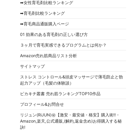
➡女性育毛剤比較ランキング
ブ
➡育毛剤比較ランキング
➡育毛商品通販購入ページ
01 効果のある育毛剤の正しい選び方
３ヶ月で育毛実感できるプログラムとは何か？
Amazon売れ筋商品リスト分析
サイトマップ
ストレス コントロール&頭皮マッサージで薄毛防止と勃
起力アップ（毛髪の体験談）
ピカキチ叢書 売れ筋ランキングTOP10作品
プロフィール&お問合せ
リジュン(RiJUN)㊙【激安・最安値・格安】購入術!!・
Amazon,楽天,公式通販,(解約,返金含め)お得購入する秘
訣!