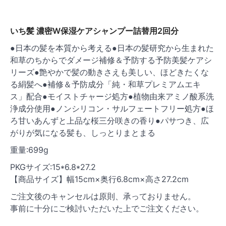
いち髪 濃密W保湿ケアシャンプー詰替用2回分
●日本の髪を本質から考える●日本の髪研究から生まれた
和草のちからでダメージ補修＆予防する予防美髪ケアシ
リーズ●艶やかで髪の動きさえも美しい、ほどきたくな
る絹髪へ●補修＆予防成分「純・和草プレミアムエキ
ス」配合●モイストチャージ処方●植物由来アミノ酸系洗
浄成分使用●ノンシリコン・サルフェートフリー処方●ほ
ろ甘いあんずと上品な桜三分咲きの香り●パサつき、広
がりが気になる髪も、しっとりまとまる
重量:699g
PKGサイズ:15*6.8*27.2
【商品サイズ】幅15cm×奥行6.8cm×高さ27.2cm
ご注文後のキャンセルは原則、承っておりません。
事前に十分にご検討いただいた上でご注文ください。