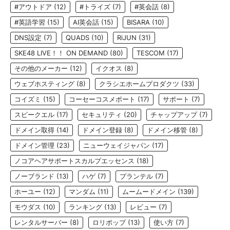
#アウトドア
(12)
#トライズ
(7)
#英会話
(8)
#英語学習
(15)
AI英会話
(15)
BISARA
(10)
DNS設定
(7)
QUADS
(10)
RiJUN
(31)
SKE48 LIVE！！ ON DEMAND
(80)
TESCOM
(17)
その他のメーカー
(12)
イクオス
(8)
ウェブホスティング
(8)
クラシエホームプロダクツ
(33)
コイズミ
(15)
コーセーコスメポート
(17)
サポート
(7)
スピークエル
(17)
セキュリティ
(20)
チャップアップ
(7)
ドメイン取得
(14)
ドメイン登録
(8)
ドメイン移管
(8)
ドメイン管理
(23)
ニューウェイジャパン
(17)
ノコアヘアサポートスカルプエッセンス
(18)
ノーブランド
(13)
ハゲ
(7)
プランテル
(7)
ホーユー
(12)
マンダム
(11)
ムームードメイン
(139)
モウダス
(10)
ランキング
(13)
レビュー
(7)
レンタルサーバー
(8)
ロリポップ
(13)
使い方
(7)