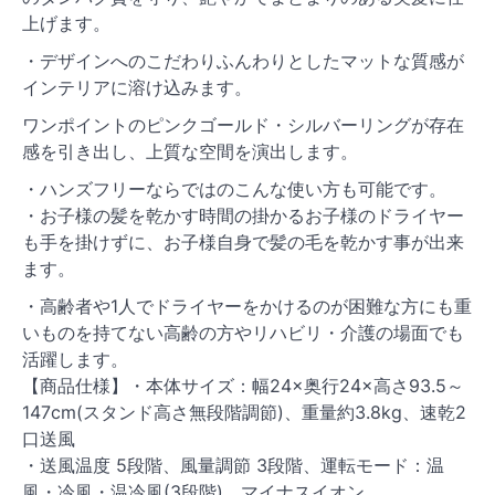
上げます。
・デザインへのこだわりふんわりとしたマットな質感が
インテリアに溶け込みます。
ワンポイントのピンクゴールド・シルバーリングが存在
感を引き出し、上質な空間を演出します。
・ハンズフリーならではのこんな使い方も可能です。
・お子様の髪を乾かす時間の掛かるお子様のドライヤー
も手を掛けずに、お子様自身で髪の毛を乾かす事が出来
ます。
・高齢者や1人でドライヤーをかけるのが困難な方にも重
いものを持てない高齢の方やリハビリ・介護の場面でも
活躍します。
【商品仕様】・本体サイズ：幅24×奥行24×高さ93.5～
147cm(スタンド高さ無段階調節)、重量約3.8kg、速乾2
口送風
・送風温度 5段階、風量調節 3段階、運転モード：温
風・冷風・温冷風(3段階)、マイナスイオン