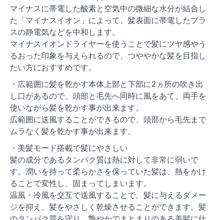
マイナスに帯電した酸素と空気中の微細な水分が結合し
た「マイナスイオン」によって、髪表面に帯電したプラ
スの静電気などを中和します。
マイナスイオンドライヤーを使うことで髪にツヤ感やう
るおった印象を与えられるので、つややかな髪を目指し
たい方におすすめです。
・広範囲に髪を乾かす本体上部と下部に2ヵ所の吹き出
し口があるので、頭部と毛先へ同時に風をあて、両手を
使いながら髪を乾かす事が出来ます。
広範囲に送風することができるので、頭部から毛先まで
ムラなく髪を乾かす事が出来ます。
・美髪モード搭載で髪にやさしい
髪の成分であるタンパク質は熱に対して非常に弱いで
す。潤いを持って柔らかさを保っていた髪は、熱をかけ
ることで変性し、固まってしまいます。
温風・冷風を交互で送風することで、髪に与えるダメー
ジを抑え、髪をやさしく乾燥させることができます。髪
のタンパク質を守り、艶やかでまとまりのある美髪に仕