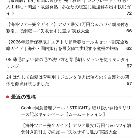
【最新版】掛け布団の選び方“完全攻略”｜シンサレート・羽毛・
人工羽毛・調温・吸湿発熱…あなたの寝室に最適解を出す快眠ガ
イド
72
【海外ツアー完全ガイド】アジア最安1万円台＆ハワイ朝食付き
割引まで網羅 ― “失敗せずに選ぶ”実践大全
66
【2026年最新保存版】エアトリ超新春セール＆セット割完全攻
略ガイド｜海外・国内旅行を最安値で実現する究極の旅術
62
09 薄毛によい髪の毛の洗い方と育毛剤リジュンを使う良いタイ
ミング
57
24 はたして白髪は育毛剤リジュンを使えば治るの？白髪との関
係を徹底解説しました
57
最近の投稿
Cookie同意管理ツール「STRIGHT」取り扱い開始＆リリ
ース記念キャンペーン【ムームードメイン】
【海外ツアー完全ガイド】アジア最安1万円台＆ハワイ朝
食付き割引まで網羅 ― “失敗せずに選ぶ”実践大全