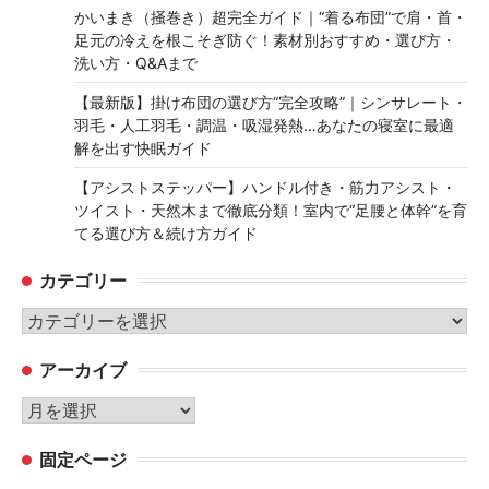
かいまき（掻巻き）超完全ガイド｜“着る布団”で肩・首・
足元の冷えを根こそぎ防ぐ！素材別おすすめ・選び方・
洗い方・Q&Aまで
【最新版】掛け布団の選び方“完全攻略”｜シンサレート・
羽毛・人工羽毛・調温・吸湿発熱…あなたの寝室に最適
解を出す快眠ガイド
【アシストステッパー】ハンドル付き・筋力アシスト・
ツイスト・天然木まで徹底分類！室内で“足腰と体幹”を育
てる選び方＆続け方ガイド
カテゴリー
カ
テ
アーカイブ
ゴ
リ
ア
ー
ー
固定ページ
カ
イ