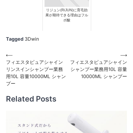
リジュン(RiJUN)に育毛効
果が期待できる理由はフル
ボ酸
Tagged
3Dwin
投
⟵
⟶
フィエスタピュアシャイン
フィエスタピュアシャイン
稿
リンスインシャンプー業務
シャンプー業務用10L 容量
ナ
用10L 容量10000ML シャン
10000ML シャンプー
ビ
プー
ゲ
Related Posts
ー
シ
ョ
ン