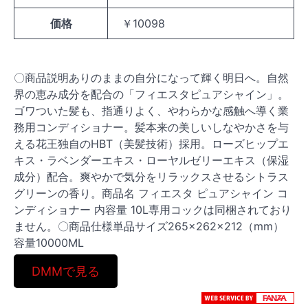
価格
￥10098
〇商品説明ありのままの自分になって輝く明日へ。自然
界の恵み成分を配合の「フィエスタピュアシャイン」。
ゴワついた髪も、指通りよく、やわらかな感触へ導く業
務用コンディショナー。髪本来の美しいしなやかさを与
える花王独自のHBT（美髪技術）採用。ローズヒップエ
キス・ラベンダーエキス・ローヤルゼリーエキス（保湿
成分）配合。爽やかで気分をリラックスさせるシトラス
グリーンの香り。商品名 フィエスタ ピュアシャイン コ
ンディショナー 内容量 10L専用コックは同梱されており
ません。〇商品仕様単品サイズ265×262×212（mm）
容量10000ML
DMMで見る