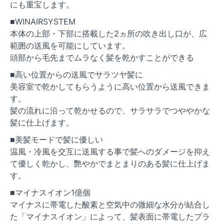
にも重宝します。
■WINAIRSYSTEM
本体の上部・下部に搭載した2ヵ所の吹き出し口が、広
範囲の送風を可能にしています。
頭部から毛先までムラなく髪を乾かすことができる
■高い位置からの送風でサラツヤ髪に
美容室で乾かしてもらうように高い位置から送風できま
す。
髪の流れに沿って乾かせるので、サラサラでつややかな
髪に仕上げます。
■美髪モードで髪に優しい
温風・冷風を交互に送風する事で髪へのダメージを抑え
て優しく乾かし、艷やかでまとまりのある髪に仕上げま
す。
■マイナスイオン1億個
マイナスに帯電した酸素と空気中の微細な水分が結合し
た「マイナスイオン」によって、髪表面に帯電したプラ