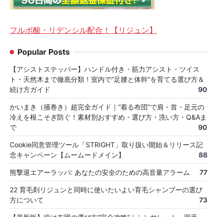
フルボ酸・リデンシル配合！【リジュン】
Popular Posts
【アシストステッパー】ハンドル付き・筋力アシスト・ツイス
ト・天然木まで徹底分類！室内で“足腰と体幹”を育てる選び方＆
続け方ガイド
90
かいまき（掻巻き）超完全ガイド｜“着る布団”で肩・首・足元の
冷えを根こそぎ防ぐ！素材別おすすめ・選び方・洗い方・Q&Aま
で
90
Cookie同意管理ツール「STRIGHT」取り扱い開始＆リリース記
念キャンペーン【ムームードメイン】
88
熊撃退エアーラッパ: あなたの安全のための高音量アラーム
77
22 育毛剤リジュンと同時に使いたいよい育毛シャンプーの選び
方について
73