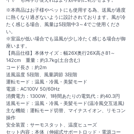
※本商品はお子様やペットにも使用する為、送風が過度
に熱くなり過ぎないように設計されております。風が冷
たく感じる場合、風量は5段階中3～4でご使用くださ
い。
※室温が低い場合でも温風が少し冷たく感じる場合が御
座います。
【商品仕様】本体サイズ：幅26X奥行26X高さ81～
142cm 重量：約3.7kg(土台含む)
コード長さ：約2m
送風温度 5段階、風量調節 3段階
運転モード：温風・冷風・美髪モード
電源：AC100V 50/60Hz
消費電力：1300W、1時間あたりの電気代：約40.3円
送風モード：温風・冷風・美髪モード(温冷風交互送風)
主な機能：運転モード切替、マイナスイオン、リモコン
操作
安全装置：サーモスタット、温度ヒューズ
セット内容：本体（伸縮式サポートロッド・電源コー