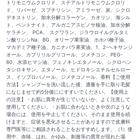
トリモニウムクロリド、ステアルトリモニウムクロリ
ド、リパーゼ、スプチリシン、アミラーゼ、炭、シクロ
デキストリン、加水分解コラーゲン、カオリン、海シル
ト、ベントナイト、アルガニアスピノサ核油、加水分解
ケラチン、 PCA、 スクワラン、ジラウロイルグルタミ
ン酸リシンNa、BG、オリーブ果実油、ホホバ種子油、
マカデミア種子油、カニナバラ果実油、1、2-ヘキサンジ
オール、カプリリルグリコール、ジメチコン、PEG-
60、水添ヒマシ油、フェノキシエタノール、シクロペン
タシロキサン、エタノール、ヒドロキシエチルセルロー
ス、イソプロパノール、ジメチコノール、香料【ご使用
方法】シャンプーを洗い流した後、適量を手に取り毛髪
になじませて約5分後ににすすいでください。【使用上
の注意】・お肌に異常が生じていないか、よく注意して
使用してください。・お肌に合わないときや次のような
場合には、使用を中止してください。そのまま使用を続
けますと、症状を悪化させることがありますので皮膚科
専門医等にご相談されることをおすすめします。（1）使
用中、赤味、はれ、かゆみ、刺激等の異常が現れた場