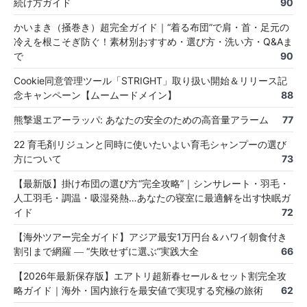
続け方ガイド
90
かいまき（掻巻き）超完全ガイド｜“着る布団”で肩・首・足元の
冷えを根こそぎ防ぐ！素材別おすすめ・選び方・洗い方・Q&Aま
で
90
Cookie同意管理ツール「STRIGHT」取り扱い開始＆リリース記
念キャンペーン【ムームードメイン】
88
熊撃退エアーラッパ: あなたの安全のための高音量アラーム
77
22 育毛剤リジュンと同時に使いたいよい育毛シャンプーの選び
方について
73
【最新版】掛け布団の選び方“完全攻略”｜シンサレート・羽毛・
人工羽毛・調温・吸湿発熱…あなたの寝室に最適解を出す快眠ガ
イド
72
【海外ツアー完全ガイド】アジア最安1万円台＆ハワイ朝食付き
割引まで網羅 ― “失敗せずに選ぶ”実践大全
66
【2026年最新保存版】エアトリ超新春セール＆セット割完全攻
略ガイド｜海外・国内旅行を最安値で実現する究極の旅術
62