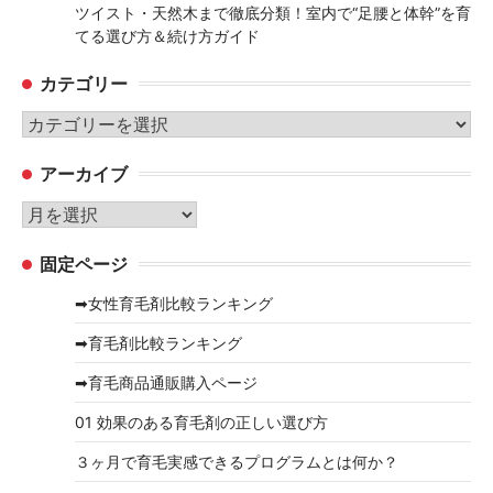
ツイスト・天然木まで徹底分類！室内で“足腰と体幹”を育
てる選び方＆続け方ガイド
カテゴリー
カ
テ
アーカイブ
ゴ
リ
ア
ー
ー
固定ページ
カ
イ
➡女性育毛剤比較ランキング
ブ
➡育毛剤比較ランキング
➡育毛商品通販購入ページ
01 効果のある育毛剤の正しい選び方
３ヶ月で育毛実感できるプログラムとは何か？