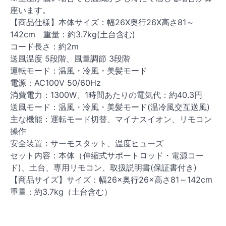
座います。
【商品仕様】本体サイズ：幅26X奥行26X高さ81～
142cm 重量：約3.7kg(土台含む)
コード長さ：約2m
送風温度 5段階、風量調節 3段階
運転モード：温風・冷風・美髪モード
電源：AC100V 50/60Hz
消費電力：1300W、1時間あたりの電気代：約40.3円
送風モード：温風・冷風・美髪モード(温冷風交互送風)
主な機能：運転モード切替、マイナスイオン、リモコン
操作
安全装置：サーモスタット、温度ヒューズ
セット内容：本体（伸縮式サポートロッド・電源コー
ド)、土台、専用リモコン、取扱説明書(保証書付き)
【商品サイズ】サイズ：幅26×奥行26×高さ81～142cm
重量：約3.7kg（土台含む）