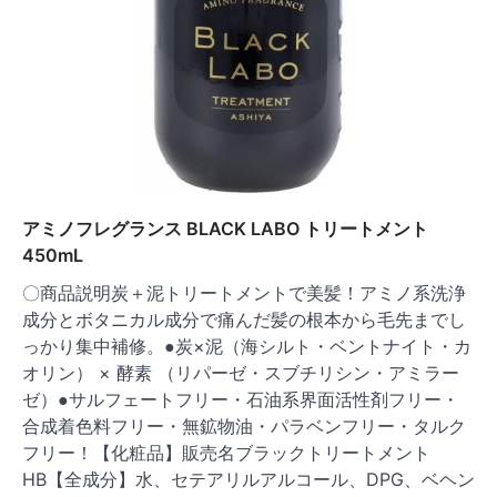
アミノフレグランス BLACK LABO トリートメント
450mL
〇商品説明炭＋泥トリートメントで美髪！アミノ系洗浄
成分とボタニカル成分で痛んだ髪の根本から毛先までし
っかり集中補修。●炭×泥（海シルト・ベントナイト・カ
オリン） × 酵素 （リパーゼ・スブチリシン・アミラー
ゼ）●サルフェートフリー・石油系界面活性剤フリー・
合成着色料フリー・無鉱物油・パラベンフリー・タルク
フリー！【化粧品】販売名ブラックトリートメント
HB【全成分】水、セテアリルアルコール、DPG、ベヘン