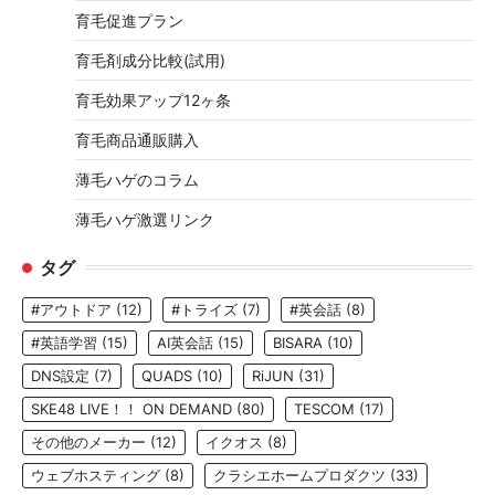
育毛促進プラン
育毛剤成分比較(試用)
育毛効果アップ12ヶ条
育毛商品通販購入
薄毛ハゲのコラム
薄毛ハゲ激選リンク
タグ
#アウトドア
(12)
#トライズ
(7)
#英会話
(8)
#英語学習
(15)
AI英会話
(15)
BISARA
(10)
DNS設定
(7)
QUADS
(10)
RiJUN
(31)
SKE48 LIVE！！ ON DEMAND
(80)
TESCOM
(17)
その他のメーカー
(12)
イクオス
(8)
ウェブホスティング
(8)
クラシエホームプロダクツ
(33)