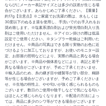
ならびにメーカー表記サイズとは多少の誤差が生じる場
合がございます。あらかじめご了承ください。【重量】
約17g【注意点】※ご家庭でお洗濯の際は、水もしくは
30度以下のぬるま湯を使用し、手洗いでのお手入れをお
奨め致します。※塩素系漂白剤および蛍光増白剤入り洗
剤はご使用いただけません。※アイロン掛けの際は低温
設定でご使用ください。※タンブラー乾燥はご利用いた
だけません。※商品の写真はできる限り実物のお色に近
づけるように加工しておりますが、お使いのモニター設
定、お部屋の照明などにより、実際の商品と異なる場合
がございます。※商品や個体差などにより、表記と若干
異なる場合がございますが、予めご了承くださいませ。
※輸入品のため、糸の継ぎ目や縫製等が甘い部分、糊跡
等が生じる場合がございますが、予めご了承くださいま
せ。※生地の特性上、やや匂いが強く感じられるものも
ございます。数日のご使用や陰干しなどで気になる匂い
はほとんど感じられなくなります。※配送の方法によっ
ては、商品に多少のシワ等ができる場合がございます