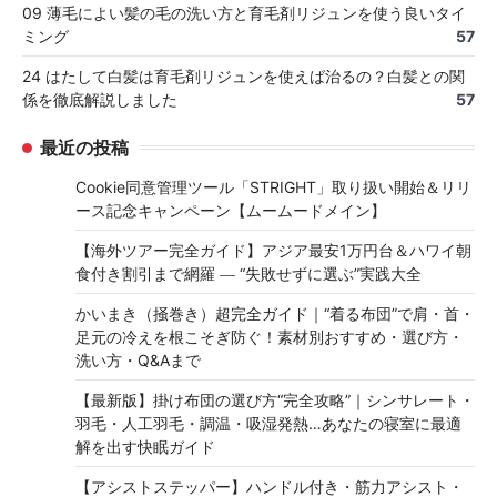
09 薄毛によい髪の毛の洗い方と育毛剤リジュンを使う良いタイ
ミング
57
24 はたして白髪は育毛剤リジュンを使えば治るの？白髪との関
係を徹底解説しました
57
最近の投稿
Cookie同意管理ツール「STRIGHT」取り扱い開始＆リリ
ース記念キャンペーン【ムームードメイン】
【海外ツアー完全ガイド】アジア最安1万円台＆ハワイ朝
食付き割引まで網羅 ― “失敗せずに選ぶ”実践大全
かいまき（掻巻き）超完全ガイド｜“着る布団”で肩・首・
足元の冷えを根こそぎ防ぐ！素材別おすすめ・選び方・
洗い方・Q&Aまで
【最新版】掛け布団の選び方“完全攻略”｜シンサレート・
羽毛・人工羽毛・調温・吸湿発熱…あなたの寝室に最適
解を出す快眠ガイド
【アシストステッパー】ハンドル付き・筋力アシスト・