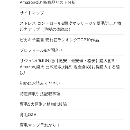
Amazon売れ筋商品リスト分析
サイトマップ
ストレス コントロール&頭皮マッサージで薄毛防止と勃
起力アップ（毛髪の体験談）
ピカキチ叢書 売れ筋ランキングTOP10作品
プロフィール&お問合せ
リジュン(RiJUN)㊙【激安・最安値・格安】購入術!!・
Amazon,楽天,公式通販,(解約,返金含め)お得購入する秘
訣!
初めにお読みください
特定商取引法記載事項
育毛5大原則と植物比較論
育毛Q&A
育毛マップ早わかり！