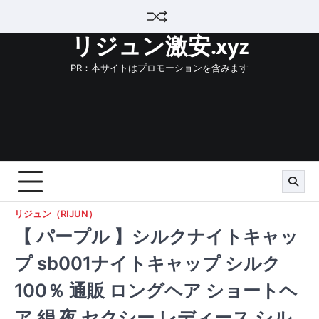
Skip
to
リジュン激安.xyz
content
PR：本サイトはプロモーションを含みます
リジュン（RIJUN）
【 パープル 】シルクナイトキャッ
プ sb001ナイトキャップ シルク
100％ 通販 ロングヘア ショートヘ
ア 絹 夜 セクシー レディース シル