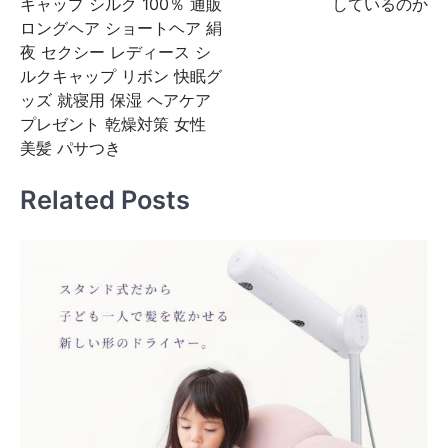
キャップ シルク 100％ 通販
しているのか
ビ
ロングヘア ショートヘア 絹
夜 セクシー レディース シ
ゲ
ルクキャップ リボン 快眠グ
ー
ッズ 就寝用 保湿 ヘアケア
シ
プレゼント 乾燥対策 女性
美髪 パサつき
ョ
ン
Related Posts