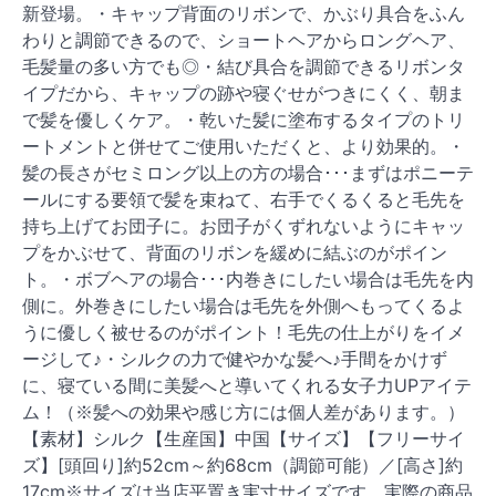
新登場。・キャップ背面のリボンで、かぶり具合をふん
わりと調節できるので、ショートヘアからロングヘア、
毛髪量の多い方でも◎・結び具合を調節できるリボンタ
イプだから、キャップの跡や寝ぐせがつきにくく、朝ま
で髪を優しくケア。・乾いた髪に塗布するタイプのトリ
ートメントと併せてご使用いただくと、より効果的。・
髪の長さがセミロング以上の方の場合･･･まずはポニーテ
ールにする要領で髪を束ねて、右手でくるくると毛先を
持ち上げてお団子に。お団子がくずれないようにキャッ
プをかぶせて、背面のリボンを緩めに結ぶのがポイン
ト。・ボブヘアの場合･･･内巻きにしたい場合は毛先を内
側に。外巻きにしたい場合は毛先を外側へもってくるよ
うに優しく被せるのがポイント！毛先の仕上がりをイメ
ージして♪・シルクの力で健やかな髪へ♪手間をかけず
に、寝ている間に美髪へと導いてくれる女子力UPアイテ
ム！（※髪への効果や感じ方には個人差があります。）
【素材】シルク【生産国】中国【サイズ】【フリーサイ
ズ】[頭回り]約52cm～約68cm（調節可能）／[高さ]約
17cm※サイズは当店平置き実寸サイズです。実際の商品