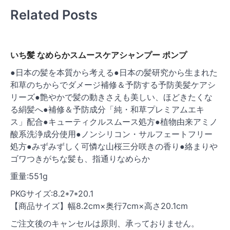
ゲ
Related Posts
ー
シ
ョ
いち髪 なめらかスムースケアシャンプー ポンプ
ン
●日本の髪を本質から考える●日本の髪研究から生まれた
和草のちからでダメージ補修＆予防する予防美髪ケアシ
リーズ●艶やかで髪の動きさえも美しい、ほどきたくな
る絹髪へ●補修＆予防成分「純・和草プレミアムエキ
ス」配合●キューティクルスムース処方●植物由来アミノ
酸系洗浄成分使用●ノンシリコン・サルフェートフリー
処方●みずみずしく可憐な山桜三分咲きの香り●絡まりや
ゴワつきがちな髪も、指通りなめらか
重量:551g
PKGサイズ:8.2*7*20.1
【商品サイズ】幅8.2cm×奥行7cm×高さ20.1cm
ご注文後のキャンセルは原則、承っておりません。