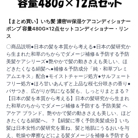
【まとめ買い】いち髪 濃密W保湿ケアコンディショナー
ポンプ 容量480G×12点セットコンディショナー・リン
ス
〇商品説明●日本の髪を本質から考える●日本の髪研究か
ら生まれた和草のちからでダメージ補修＆予防する予防
美髪ケアシリーズ●艶やかで髪の動きさえも美しい、ほ
どきたくなる絹髪へ●補修＆予防成分「純・和草プレミ
アムエキス」配合●モイストチャージ処方●サルフェート
フリー処方●ほろ甘いあんずと上品な桜七分咲きの香り●
パサつき、広がりが気になる髪も、しっとりまとまる？
【日本の髪を本質から考える】日本の髪研究から生まれ
た和草のちからでダメージ補修＆予防する 予防美髪 ヘ
アケア ブランド。艶やかで髪の動きさえも美しい、ほど
きたくなる絹髪へ。？【絹髪に導く予防美髪成分】いち
髪は日本女性の髪研究を重ね、髪と地肌にうるおいを与
え、乾燥や摩擦などによる髪ダメージを補修＆予防する