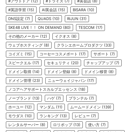
#アウトドア
(12)
#トライズ
(7)
#英会話
(8)
#英語学習
(15)
AI英会話
(15)
BISARA
(10)
DNS設定
(7)
QUADS
(10)
RiJUN
(31)
SKE48 LIVE！！ ON DEMAND
(80)
TESCOM
(17)
その他のメーカー
(12)
イクオス
(8)
ウェブホスティング
(8)
クラシエホームプロダクツ
(33)
コイズミ
(15)
コーセーコスメポート
(17)
サポート
(7)
スピークエル
(17)
セキュリティ
(20)
チャップアップ
(7)
ドメイン取得
(14)
ドメイン登録
(8)
ドメイン移管
(8)
ドメイン管理
(23)
ニューウェイジャパン
(17)
ノコアヘアサポートスカルプエッセンス
(18)
ノーブランド
(13)
ハゲ
(7)
プランテル
(7)
ホーユー
(12)
マンダム
(11)
ムームードメイン
(139)
モウダス
(10)
ランキング
(13)
レビュー
(7)
レンタルサーバー
(8)
ロリポップ
(13)
使い方
(7)