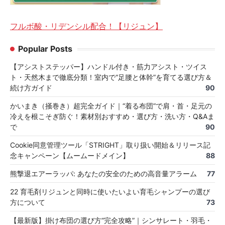
フルボ酸・リデンシル配合！【リジュン】
Popular Posts
【アシストステッパー】ハンドル付き・筋力アシスト・ツイス
ト・天然木まで徹底分類！室内で“足腰と体幹”を育てる選び方＆
続け方ガイド
90
かいまき（掻巻き）超完全ガイド｜“着る布団”で肩・首・足元の
冷えを根こそぎ防ぐ！素材別おすすめ・選び方・洗い方・Q&Aま
で
90
Cookie同意管理ツール「STRIGHT」取り扱い開始＆リリース記
念キャンペーン【ムームードメイン】
88
熊撃退エアーラッパ: あなたの安全のための高音量アラーム
77
22 育毛剤リジュンと同時に使いたいよい育毛シャンプーの選び
方について
73
【最新版】掛け布団の選び方“完全攻略”｜シンサレート・羽毛・