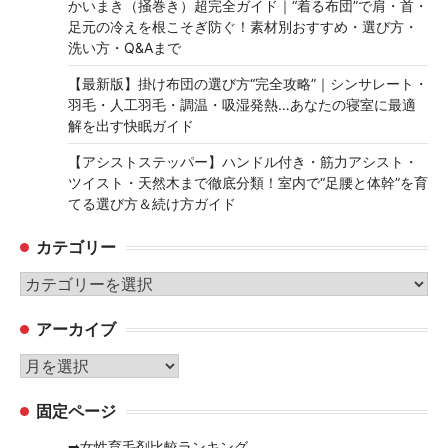
かいまき（掻巻き）超完全ガイド｜“着る布団”で肩・首・
足元の冷えを根こそぎ防ぐ！素材別おすすめ・選び方・
洗い方・Q&Aまで
【最新版】掛け布団の選び方“完全攻略”｜シンサレート・
羽毛・人工羽毛・調温・吸湿発熱…あなたの寝室に最適
解を出す快眠ガイド
【アシストステッパー】ハンドル付き・筋力アシスト・
ツイスト・天然木まで徹底分類！室内で“足腰と体幹”を育
てる選び方＆続け方ガイド
カテゴリー
カ
テ
アーカイブ
ゴ
リ
ア
ー
ー
固定ページ
カ
イ
➡女性育毛剤比較ランキング