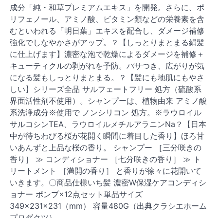
成分「純・和草プレミアムエキス」を開発。さらに、ポ
リフェノール、アミノ酸、ビタミン類などの栄養素を含
むといわれる「明日葉」エキスを配合し、ダメージ補修
強化でしなやかさがアップ。？【しっとりまとまる絹髪
に仕上げます】濃密な泡で乾燥によるダメージを補修＋
キューティクルの剥がれを予防。パサつき、広がりが気
になる髪もしっとりまとまる。？【髪にも地肌にもやさ
しい】シリーズ全品 サルフェートフリー 処方（硫酸系
界面活性剤不使用）。シャンプーは、植物由来 アミノ酸
系洗浄成分※使用で ノンシリコン 処方。※ラウロイル
サルコシンTEA、ラウロイルメチルアラニンNa？【日本
中が待ちわびる桜が花開く瞬間に着目した香り】ほろ甘
いあんずと上品な桜の香り。 シャンプー ［三分咲きの
香り］ ≫ コンディショナー ［七分咲きの香り］ ≫ ト
リートメント ［満開の香り］ と香りが徐々に花開いて
いきます。〇商品仕様いち髪 濃密W保湿ケアコンディシ
ョナー ポンプ×12点セット単品サイズ
349×231×231（mm） 容量480G（出典クラシエホーム
プロダクツ）