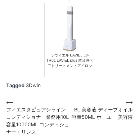
ラヴィエル LAVIEL LV-
TR01 LAVIEL plus 超音波ヘ
アトリートメントアイロン
Tagged
3Dwin
投
⟵
⟶
フィエスタピュアシャイン
BL 美容液 ディープオイル
稿
コンディショナー業務用10L
容量50ML ホーユー 美容液
ナ
容量10000ML コンディショ
ビ
ナー・リンス