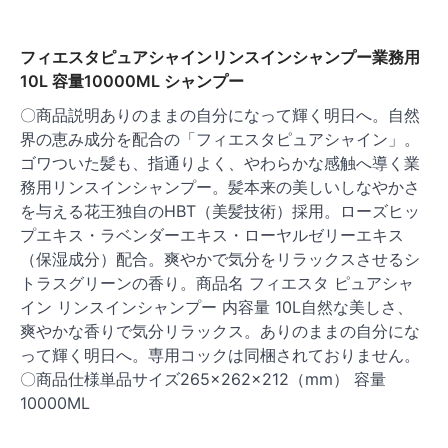
フィエスタピュアシャインリンスインシャンプー業務用
10L 容量10000ML シャンプー
〇商品説明ありのままの自分になって輝く明日へ。自然
界の恵み成分を配合の「フィエスタピュアシャイン」。
ゴワついた髪も、指通りよく、やわらかな感触へ導く業
務用リンスインシャンプー。髪本来の美しいしなやかさ
を与える花王独自のHBT（美髪技術）採用。ローズヒッ
プエキス・ラベンダーエキス・ローヤルゼリーエキス
（保湿成分）配合。爽やかで気分をリラックスさせるシ
トラスグリーンの香り。商品名 フィエスタ ピュアシャ
イン リンスインシャンプー 内容量 10L自然な美しさ、
爽やかな香りで気分リラックス。ありのままの自分にな
って輝く明日へ。専用コックは同梱されておりません。
〇商品仕様単品サイズ265×262×212（mm） 容量
10000ML