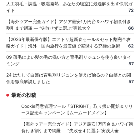
人工羽毛・調温・吸湿発熱…あなたの寝室に最適解を出す快眠ガ
イド
72
【海外ツアー完全ガイド】アジア最安1万円台＆ハワイ朝食付き
割引まで網羅 ― “失敗せずに選ぶ”実践大全
66
【2026年最新保存版】エアトリ超新春セール＆セット割完全攻
略ガイド｜海外・国内旅行を最安値で実現する究極の旅術
62
09 薄毛によい髪の毛の洗い方と育毛剤リジュンを使う良いタイ
ミング
57
24 はたして白髪は育毛剤リジュンを使えば治るの？白髪との関
係を徹底解説しました
57
最近の投稿
Cookie同意管理ツール「STRIGHT」取り扱い開始＆リリ
ース記念キャンペーン【ムームードメイン】
【海外ツアー完全ガイド】アジア最安1万円台＆ハワイ朝
食付き割引まで網羅 ― “失敗せずに選ぶ”実践大全