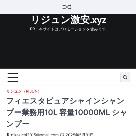
Skip
to
リジュン激安.xyz
content
PR：本サイトはプロモーションを含みます
リジュン（RIJUN）
フィエスタピュアシャインシャン
プー業務用10L 容量10000ML シャ
ンプー
pikakichi2015@gmail.com
2025年5月31日