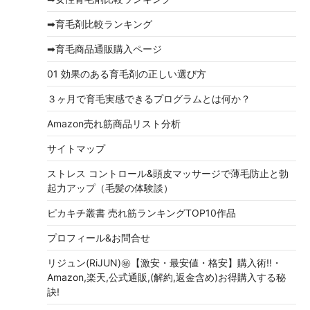
ブ
➡育毛剤比較ランキング
➡育毛商品通販購入ページ
01 効果のある育毛剤の正しい選び方
３ヶ月で育毛実感できるプログラムとは何か？
Amazon売れ筋商品リスト分析
サイトマップ
ストレス コントロール&頭皮マッサージで薄毛防止と勃
起力アップ（毛髪の体験談）
ピカキチ叢書 売れ筋ランキングTOP10作品
プロフィール&お問合せ
リジュン(RiJUN)㊙【激安・最安値・格安】購入術!!・
Amazon,楽天,公式通販,(解約,返金含め)お得購入する秘
訣!