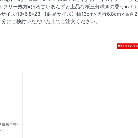
トフリー処方●ほろ甘いあんずと上品な桜三分咲きの香り●パサ
ズ:13*6.8*23 【商品サイズ】幅13cm×奥行6.8cm×高さ2
十分にご検討いただいた上でご注文ください。
＃質感再整ヘ
スク