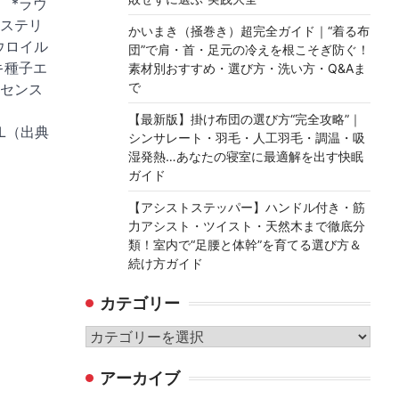
 *ラウ
ステリ
かいまき（掻巻き）超完全ガイド｜“着る布
ウロイル
団”で肩・首・足元の冷えを根こそぎ防ぐ！
キ種子エ
素材別おすすめ・選び方・洗い方・Q&Aま
で
センス
【最新版】掛け布団の選び方“完全攻略”｜
ML（出典
シンサレート・羽毛・人工羽毛・調温・吸
湿発熱…あなたの寝室に最適解を出す快眠
ガイド
【アシストステッパー】ハンドル付き・筋
力アシスト・ツイスト・天然木まで徹底分
類！室内で“足腰と体幹”を育てる選び方＆
続け方ガイド
カテゴリー
カ
テ
アーカイブ
ゴ