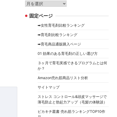
リ
ア
ー
ー
固定ページ
カ
イ
➡女性育毛剤比較ランキング
ブ
➡育毛剤比較ランキング
➡育毛商品通販購入ページ
01 効果のある育毛剤の正しい選び方
３ヶ月で育毛実感できるプログラムとは何
か？
Amazon売れ筋商品リスト分析
サイトマップ
ストレス コントロール&頭皮マッサージで
薄毛防止と勃起力アップ（毛髪の体験談）
ピカキチ叢書 売れ筋ランキングTOP10作
品