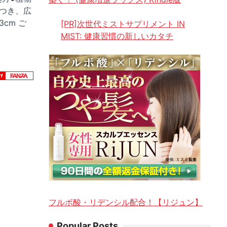
つき、広
3cm ご
[PR]次世代ミストサプリメント IN
MIST: 健康習慣の新しいカタチ
フルボ酸・リデンシル配合！【リジュン】
Popular Posts