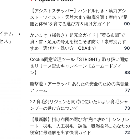
【アシストステッパー】ハンドル付き・筋力アシ
スト・ツイスト・天然木まで徹底分類！室内で“足
腰と体幹”を育てる選び方＆続け方ガイド
90
イテム
⟶
かいまき（掻巻き）超完全ガイド｜“着る布団”で
セス」
肩・首・足元の冷えを根こそぎ防ぐ！素材別おす
すめ・選び方・洗い方・Q&Aまで
90
Cookie同意管理ツール「STRIGHT」取り扱い開始
＆リリース記念キャンペーン【ムームードメイ
ン】
88
熊撃退エアーラッパ: あなたの安全のための高音量
アラーム
77
22 育毛剤リジュンと同時に使いたいよい育毛シャ
ンプーの選び方について
73
【最新版】掛け布団の選び方“完全攻略”｜シンサレ
ート・羽毛・人工羽毛・調温・吸湿発熱…あなたの
寝室に最適解を出す快眠ガイド
72