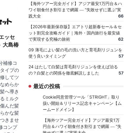
【海外ツアー完全ガイド】アジア最安1万円台＆ハ
ワイ朝食付き割引まで網羅 ― “失敗せずに選ぶ”実
践大全
66
【2026年最新保存版】エアトリ超新春セール＆セ
ット割完全攻略ガイド｜海外・国内旅行を最安値
エッセ
で実現する究極の旅術
62
ト 大島椿
09 薄毛によい髪の毛の洗い方と育毛剤リジュンを
使う良いタイミング
57
分補修コ
24 はたして白髪は育毛剤リジュンを使えば治る
タイプの
の？白髪との関係を徹底解説しました
57
修してツ
なめらか
最近の投稿
髪へ導き
Cookie同意管理ツール「STRIGHT」取り
るミルク
扱い開始＆リリース記念キャンペーン【ム
傷んだ髪
ームードメイン】
らかな髪
つきませ
【海外ツアー完全ガイド】アジア最安1万
円台＆ハワイ朝食付き割引まで網羅 ― “失
修コンプ
敗せずに選ぶ”実践大全