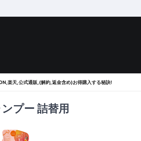
ON,楽天,公式通販,(解約,返金含め)お得購入する秘訣!
ンプー 詰替用