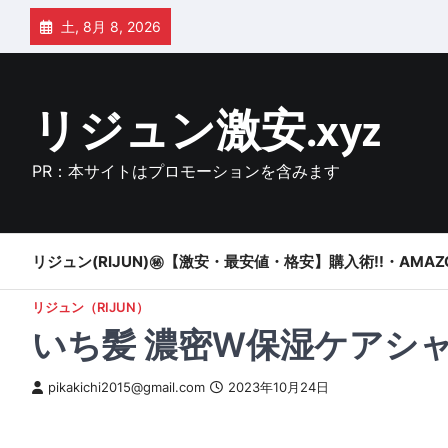
Skip
土, 8月 8, 2026
to
content
リジュン激安.xyz
PR：本サイトはプロモーションを含みます
リジュン(RIJUN)㊙【激安・最安値・格安】購入術!!・AMAZ
リジュン（RIJUN）
いち髪 濃密W保湿ケアシャ
pikakichi2015@gmail.com
2023年10月24日