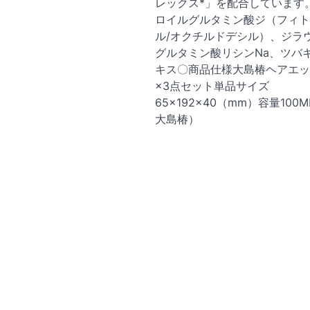
レックス*」を配合しています。
ロイルグルタミン酸ジ（フィト
ル/オクチルドデシル）、ジラ
グルタミン酸リシンNa、ツバ
キス〇商品仕様大島椿ヘアエッ
×3点セット単品サイズ
65×192×40（mm）容量100
大島椿）