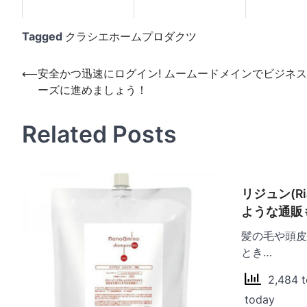
Tagged
クラシエホームプロダクツ
投
⟵
安全かつ迅速にログイン! ムームードメインでビジネ
ーズに進めましょう！
稿
ナ
Related Posts
ビ
ゲ
ー
リジュン(R
シ
ような通販
ョ
髪の毛や頭皮
ン
とき…
2,484 to
today