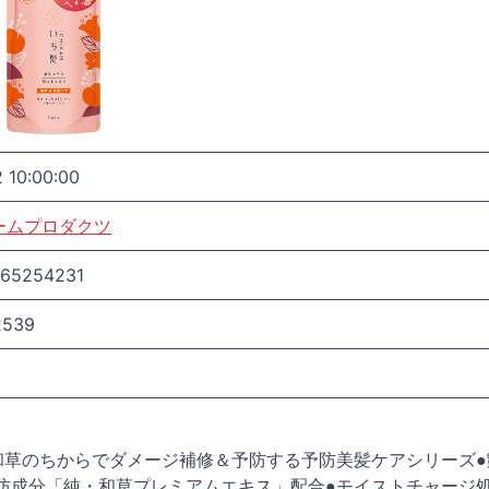
 10:00:00
ームプロダクツ
165254231
2539
和草のちからでダメージ補修＆予防する予防美髪ケアシリーズ●
防成分「純・和草プレミアムエキス」配合●モイストチャージ処