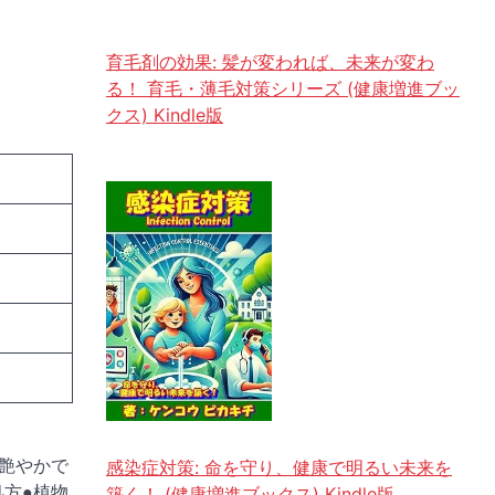
育毛剤の効果: 髪が変われば、未来が変わ
る！ 育毛・薄毛対策シリーズ (健康増進ブッ
クス) Kindle版
艶やかで
感染症対策: 命を守り、健康で明るい未来を
方●植物
築く！ (健康増進ブックス) Kindle版