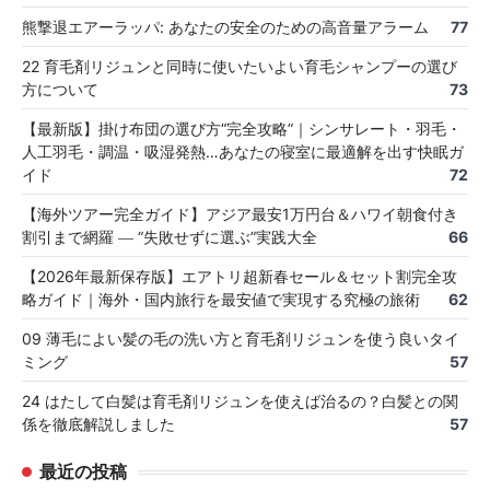
熊撃退エアーラッパ: あなたの安全のための高音量アラーム
77
22 育毛剤リジュンと同時に使いたいよい育毛シャンプーの選び
方について
73
【最新版】掛け布団の選び方“完全攻略”｜シンサレート・羽毛・
人工羽毛・調温・吸湿発熱…あなたの寝室に最適解を出す快眠ガ
イド
72
【海外ツアー完全ガイド】アジア最安1万円台＆ハワイ朝食付き
割引まで網羅 ― “失敗せずに選ぶ”実践大全
66
【2026年最新保存版】エアトリ超新春セール＆セット割完全攻
略ガイド｜海外・国内旅行を最安値で実現する究極の旅術
62
09 薄毛によい髪の毛の洗い方と育毛剤リジュンを使う良いタイ
ミング
57
24 はたして白髪は育毛剤リジュンを使えば治るの？白髪との関
係を徹底解説しました
57
最近の投稿