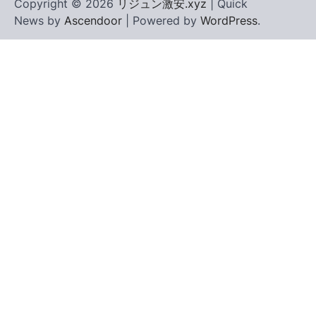
Copyright © 2026
リジュン激安.xyz
| Quick
News by
Ascendoor
| Powered by
WordPress
.