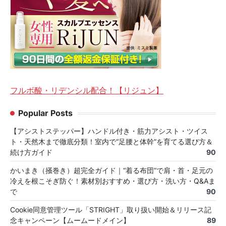
フルボ酸・リデンシル配合！【リジュン】
Popular Posts
【アシストステッパー】ハンドル付き・筋力アシスト・ツイス
ト・天然木まで徹底分類！室内で“足腰と体幹”を育てる選び方＆
続け方ガイド
90
かいまき（掻巻き）超完全ガイド｜“着る布団”で肩・首・足元の
冷えを根こそぎ防ぐ！素材別おすすめ・選び方・洗い方・Q&Aま
で
90
Cookie同意管理ツール「STRIGHT」取り扱い開始＆リリース記
念キャンペーン【ムームードメイン】
89