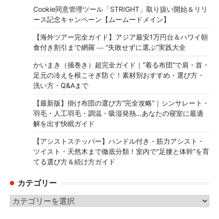
Cookie同意管理ツール「STRIGHT」取り扱い開始＆リリ
ース記念キャンペーン【ムームードメイン】
【海外ツアー完全ガイド】アジア最安1万円台＆ハワイ朝
食付き割引まで網羅 ― “失敗せずに選ぶ”実践大全
かいまき（掻巻き）超完全ガイド｜“着る布団”で肩・首・
足元の冷えを根こそぎ防ぐ！素材別おすすめ・選び方・
洗い方・Q&Aまで
【最新版】掛け布団の選び方“完全攻略”｜シンサレート・
羽毛・人工羽毛・調温・吸湿発熱…あなたの寝室に最適
解を出す快眠ガイド
【アシストステッパー】ハンドル付き・筋力アシスト・
ツイスト・天然木まで徹底分類！室内で“足腰と体幹”を育
てる選び方＆続け方ガイド
カテゴリー
カ
テ