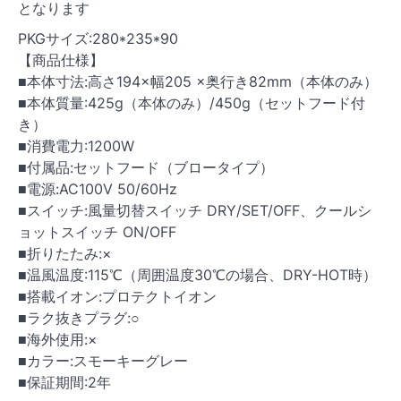
となります
PKGサイズ:280*235*90
【商品仕様】
■本体寸法:高さ194×幅205 ×奥行き82mm（本体のみ）
■本体質量:425g（本体のみ）/450g（セットフード付
き）
■消費電力:1200W
■付属品:セットフード（ブロータイプ）
■電源:AC100V 50/60Hz
■スイッチ:風量切替スイッチ DRY/SET/OFF、クールシ
ョットスイッチ ON/OFF
■折りたたみ:×
■温風温度:115℃（周囲温度30℃の場合、DRY-HOT時）
■搭載イオン:プロテクトイオン
■ラク抜きプラグ:○
■海外使用:×
■カラー:スモーキーグレー
■保証期間:2年