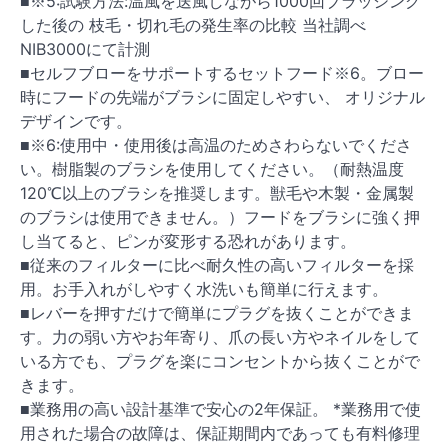
■※5:試験方法:温風を送風しながら1000回ブラッシング
した後の 枝毛・切れ毛の発生率の比較 当社調べ
NIB3000にて計測
■セルフブローをサポートするセットフード※6。ブロー
時にフードの先端がブラシに固定しやすい、 オリジナル
デザインです。
■※6:使用中・使用後は高温のためさわらないでくださ
い。樹脂製のブラシを使用してください。（耐熱温度
120℃以上のブラシを推奨します。獣毛や木製・金属製
のブラシは使用できません。）フードをブラシに強く押
し当てると、ピンが変形する恐れがあります。
■従来のフィルターに比べ耐久性の高いフィルターを採
用。お手入れがしやすく水洗いも簡単に行えます。
■レバーを押すだけで簡単にプラグを抜くことができま
す。力の弱い方やお年寄り、爪の長い方やネイルをして
いる方でも、プラグを楽にコンセントから抜くことがで
きます。
■業務用の高い設計基準で安心の2年保証。 *業務用で使
用された場合の故障は、保証期間内であっても有料修理