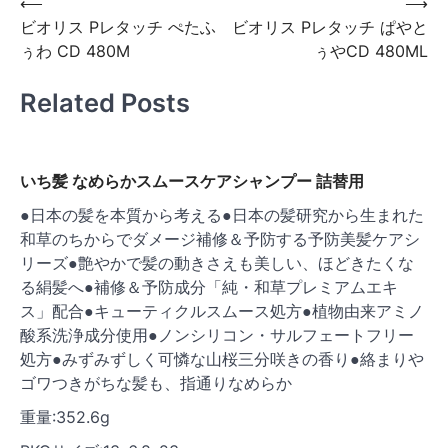
投
⟵
⟶
ビオリス Pレタッチ ぺたふ
ビオリス Pレタッチ ぱやと
稿
ぅわ CD 480M
ぅやCD 480ML
ナ
ビ
Related Posts
ゲ
ー
いち髪 なめらかスムースケアシャンプー 詰替用
シ
●日本の髪を本質から考える●日本の髪研究から生まれた
ョ
和草のちからでダメージ補修＆予防する予防美髪ケアシ
ン
リーズ●艶やかで髪の動きさえも美しい、ほどきたくな
る絹髪へ●補修＆予防成分「純・和草プレミアムエキ
ス」配合●キューティクルスムース処方●植物由来アミノ
酸系洗浄成分使用●ノンシリコン・サルフェートフリー
処方●みずみずしく可憐な山桜三分咲きの香り●絡まりや
ゴワつきがちな髪も、指通りなめらか
重量:352.6g