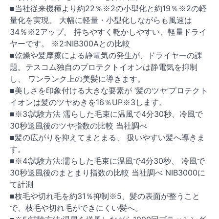
■当社従来機種より約22％※2の小型化と約19％※2の軽
量化を実現。 大幅に軽量・小型化しながらも風速は
34％※2アップ。 持ちやすく乾かしやすい、軽量ドライ
ヤーです。 ※2:NIB300Aとの比較
■乾燥や髪摩擦による静電気の発生が、ドライヤーの課
題。テスコム独自のプロテクトイオンは静電気を抑制
し、 ワンランク上の美髪に導きます。
■美しさを印象付ける大きな要素が ’髪のツヤ’プロテクト
イオンは髪のツヤめきを16％UP※3します。
■※3:試験方法 濡らした毛束に温風で4分30秒、冷風で
30秒送風後のツヤ指数の比較 当社調べ
■髪の広がりを抑えてまとまる、 扱いやすい髪へ導きま
す。
■※4:試験方法:濡らした毛束に温風で4分30秒、 冷風で
30秒送風後のまとまり指数の比較 当社調べ NIB3000に
て計測
■枝毛や切れ毛を約31％抑制※5、髪の表面が整うこと
で、枝毛や切れ毛ができにくい髪へ。