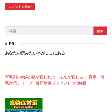
検
索:
PR :
あなたの読みたい本がここにある！
育毛剤の効果: 髪が変われば、未来が変わる！ 育毛・薄
毛対策シリーズ (健康増進ブックス) Kindle版