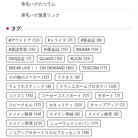
薄毛ハゲのコラム
薄毛ハゲ激選リンク
タグ
#アウトドア
(12)
#トライズ
(7)
#英会話
(8)
#英語学習
(15)
AI英会話
(15)
BISARA
(10)
DNS設定
(7)
QUADS
(10)
RiJUN
(31)
SKE48 LIVE！！ ON DEMAND
(80)
TESCOM
(17)
その他のメーカー
(12)
イクオス
(8)
ウェブホスティング
(8)
クラシエホームプロダクツ
(33)
コイズミ
(15)
コーセーコスメポート
(17)
サポート
(7)
スピークエル
(17)
セキュリティ
(20)
チャップアップ
(7)
ドメイン取得
(14)
ドメイン登録
(8)
ドメイン移管
(8)
ドメイン管理
(23)
ニューウェイジャパン
(17)
ノコアヘアサポートスカルプエッセンス
(18)