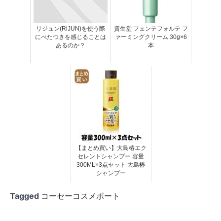
リジュン(RiJUN)を使う際
資生堂 フェンテフォルテ フ
にべたつきを感じることは
ァーミングクリーム 30g×6
あるのか？
本
【まとめ買い】大島椿エク
セレントシャンプー 容量
300ML×3点セット 大島椿
シャンプー
Tagged
コーセーコスメポート