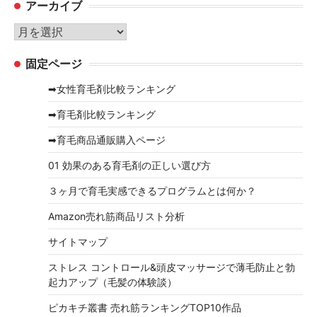
アーカイブ
ゴ
リ
ア
ー
ー
固定ページ
カ
イ
➡女性育毛剤比較ランキング
ブ
➡育毛剤比較ランキング
➡育毛商品通販購入ページ
01 効果のある育毛剤の正しい選び方
３ヶ月で育毛実感できるプログラムとは何か？
Amazon売れ筋商品リスト分析
サイトマップ
ストレス コントロール&頭皮マッサージで薄毛防止と勃
起力アップ（毛髪の体験談）
ピカキチ叢書 売れ筋ランキングTOP10作品