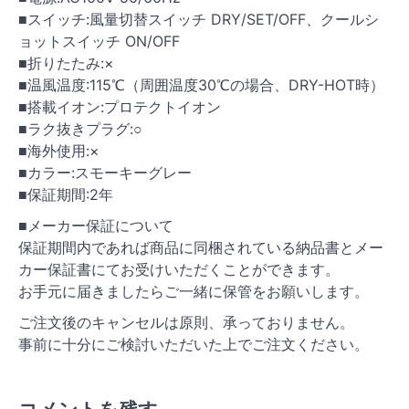
■スイッチ:風量切替スイッチ DRY/SET/OFF、クールシ
ョットスイッチ ON/OFF
■折りたたみ:×
■温風温度:115℃（周囲温度30℃の場合、DRY-HOT時）
■搭載イオン:プロテクトイオン
■ラク抜きプラグ:○
■海外使用:×
■カラー:スモーキーグレー
■保証期間:2年
■メーカー保証について
保証期間内であれば商品に同梱されている納品書とメー
カー保証書にてお受けいただくことができます。
お手元に届きましたらご一緒に保管をお願いします。
ご注文後のキャンセルは原則、承っておりません。
事前に十分にご検討いただいた上でご注文ください。