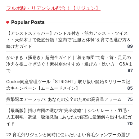
フルボ酸・リデンシル配合！【リジュン】
Popular Posts
【アシストステッパー】ハンドル付き・筋力アシスト・ツイス
ト・天然木まで徹底分類！室内で“足腰と体幹”を育てる選び方＆
続け方ガイド
89
かいまき（掻巻き）超完全ガイド｜“着る布団”で肩・首・足元の
冷えを根こそぎ防ぐ！素材別おすすめ・選び方・洗い方・Q&Aま
で
87
Cookie同意管理ツール「STRIGHT」取り扱い開始＆リリース記
念キャンペーン【ムームードメイン】
85
熊撃退エアーラッパ: あなたの安全のための高音量アラーム
75
【最新版】掛け布団の選び方“完全攻略”｜シンサレート・羽毛・
人工羽毛・調温・吸湿発熱…あなたの寝室に最適解を出す快眠ガ
イド
70
22 育毛剤リジュンと同時に使いたいよい育毛シャンプーの選び