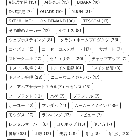
#英語学習
(15)
AI英会話
(15)
BISARA
(10)
DNS設定
(7)
QUADS
(10)
RiJUN
(31)
SKE48 LIVE！！ ON DEMAND
(80)
TESCOM
(17)
その他のメーカー
(12)
イクオス
(8)
ウェブホスティング
(8)
クラシエホームプロダクツ
(33)
コイズミ
(15)
コーセーコスメポート
(17)
サポート
(7)
スピークエル
(17)
セキュリティ
(20)
チャップアップ
(7)
ドメイン取得
(14)
ドメイン登録
(8)
ドメイン移管
(8)
ドメイン管理
(23)
ニューウェイジャパン
(17)
ノコアヘアサポートスカルプエッセンス
(18)
ノーブランド
(13)
ハゲ
(7)
プランテル
(7)
ホーユー
(12)
マンダム
(11)
ムームードメイン
(139)
モウダス
(10)
ランキング
(13)
レビュー
(7)
レンタルサーバー
(8)
ロリポップ
(13)
使い方
(7)
健康
(53)
比較
(12)
美容
(46)
育毛
(8)
育毛剤
(20)