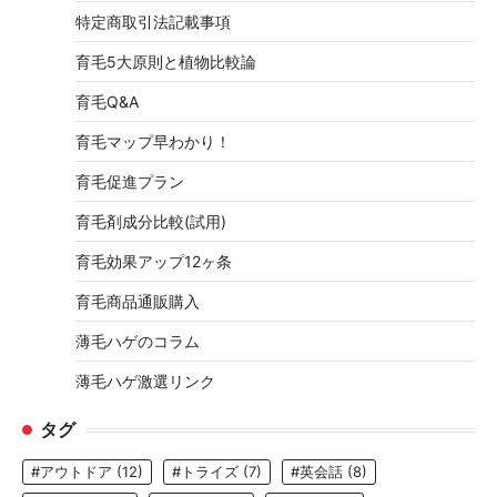
特定商取引法記載事項
育毛5大原則と植物比較論
育毛Q&A
育毛マップ早わかり！
育毛促進プラン
育毛剤成分比較(試用)
育毛効果アップ12ヶ条
育毛商品通販購入
薄毛ハゲのコラム
薄毛ハゲ激選リンク
タグ
#アウトドア
(12)
#トライズ
(7)
#英会話
(8)