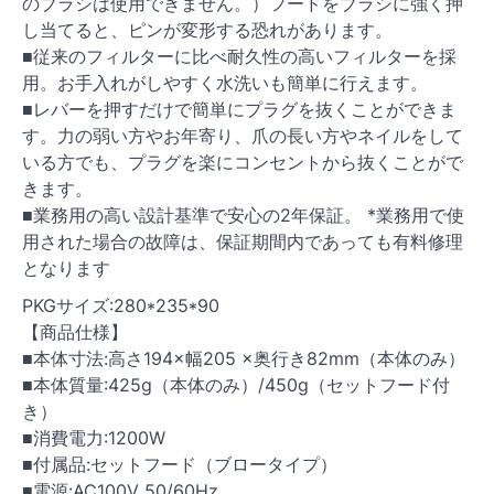
のブラシは使用できません。）フードをブラシに強く押
し当てると、ピンが変形する恐れがあります。
■従来のフィルターに比べ耐久性の高いフィルターを採
用。お手入れがしやすく水洗いも簡単に行えます。
■レバーを押すだけで簡単にプラグを抜くことができま
す。力の弱い方やお年寄り、爪の長い方やネイルをして
いる方でも、プラグを楽にコンセントから抜くことがで
きます。
■業務用の高い設計基準で安心の2年保証。 *業務用で使
用された場合の故障は、保証期間内であっても有料修理
となります
PKGサイズ:280*235*90
【商品仕様】
■本体寸法:高さ194×幅205 ×奥行き82mm（本体のみ）
■本体質量:425g（本体のみ）/450g（セットフード付
き）
■消費電力:1200W
■付属品:セットフード（ブロータイプ）
■電源:AC100V 50/60Hz