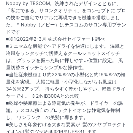
Nobby by TESCOM。洗練されたデザインとともに、
「私にできる、サロンクオリティ」をコンセプトに プロ
の技をご自宅でリアルに再現できる機能を搭載しまし
た。 * Nobby（ノビー）はテスコムのサロン専用ブラン
ドです
■※1:2022年2-3月 株式会社セイファート調べ
■ミニマムな機能でヘアドライを快適にします。 温風と
冷風をワンタッチで切替えるクールショットスイッチ
は、 グリップを握った時に押しやすい位置に設定。 風
量切替スイッチもシンプルな操作性。
■当社従来機種より約22％※2の小型化と約19％※2の軽
量化を実現。 大幅に軽量・小型化しながらも風速は
34％※2アップ。 持ちやすく乾かしやすい、軽量ドライ
ヤーです。 ※2:NIB300Aとの比較
■乾燥や髪摩擦による静電気の発生が、ドライヤーの課
題。テスコム独自のプロテクトイオンは静電気を抑制
し、 ワンランク上の美髪に導きます。
■美しさを印象付ける大きな要素が ’髪のツヤ’プロテクト
イオンは髪のツヤめきを16％UP※3します。