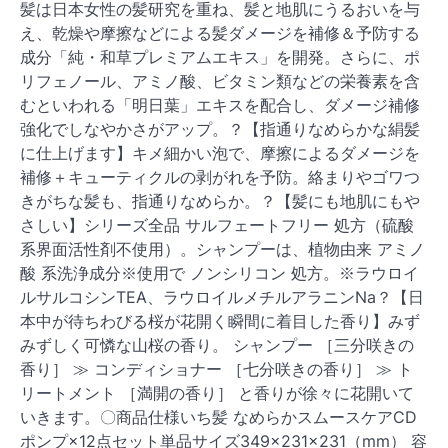
髪は日本女性の髪研究を重ね、髪と地肌にうるおいを与
え、乾燥や摩擦などによる髪ダメージを補修＆予防する
成分「純・和草プレミアムエキス」を開発。さらに、ポ
リフェノール、アミノ酸、ビタミン類などの栄養素を含
むといわれる「明日葉」エキスを配合し、ダメージ補修
強化でしなやかさがアップ。？【指通りなめらかな絹髪
に仕上げます】キメ細かい泡で、摩擦によるダメージを
補修＋キューティクルの剥がれを予防。絡まりやゴワつ
きがちな髪も、指通りなめらか。？【髪にも地肌にもや
さしい】シリーズ全品 サルフェートフリー 処方（硫酸
系界面活性剤不使用）。シャンプーは、植物由来 アミノ
酸 系洗浄成分※使用で ノンシリコン 処方。※ラウロイ
ルサルコシンTEA、ラウロイルメチルアラニンNa？【日
本中が待ちわびる桜が花開く瞬間に着目した香り】みず
みずしく可憐な山桜の香り。 シャンプー ［三分咲きの
香り］ ≫ コンディショナー ［七分咲きの香り］ ≫ ト
リートメント ［満開の香り］ と香りが徐々に花開いて
いきます。〇商品仕様いち髪 なめらかスムースケアCD
ポンプ×12点セット単品サイズ349×231×231（mm） 容