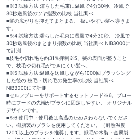
■※3:試験方法 濡らした毛束に温風で4分30秒、冷風で
30秒送風後のツヤ指数の比較 当社調べ
■髪の広がりを抑えてまとまる、 扱いやすい髪へ導きま
す。
■※4:試験方法:濡らした毛束に温風で4分30秒、 冷風で
30秒送風後のまとまり指数の比較 当社調べ NIB3000に
て計測
■枝毛や切れ毛を約31％抑制※5、髪の表面が整うこと
で、枝毛や切れ毛ができにくい髪へ。
■※5:試験方法:温風を送風しながら1000回ブラッシング
した後の 枝毛・切れ毛の発生率の比較 当社調べ
NIB3000にて計測
■セルフブローをサポートするセットフード※6。ブロー
時にフードの先端がブラシに固定しやすい、 オリジナル
デザインです。
■※6:使用中・使用後は高温のためさわらないでくださ
い。樹脂製のブラシを使用してください。（耐熱温度
120℃以上のブラシを推奨します。獣毛や木製・金属製