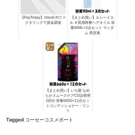
【PayToday】check! AIファ
【まとめ買い】ルシードエ
クタリングで資金調達
ル ＃質感再整ヘアオイル 容
量90ML×3点セット マンダ
ム 美容液
【まとめ買い】いち髪 なめ
らかスムースケアCD詰替用
2回分 容量660G×12点セッ
トコンディショナー・リン
ス
Tagged
コーセーコスメポート