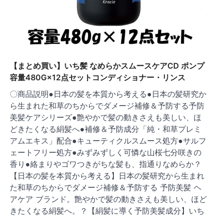
【まとめ買い】いち髪 なめらかスムースケアCD ポンプ
容量480G×12点セットコンディショナー・リンス
〇商品説明●日本の髪を本質から考える●日本の髪研究か
ら生まれた和草のちからでダメージ補修＆予防する予防
美髪ケアシリーズ●艶やかで髪の動きさえも美しい、ほ
どきたくなる絹髪へ●補修＆予防成分「純・和草プレミ
アムエキス」配合●キューティクルスムース処方●サルフ
ェートフリー処方●みずみずしく可憐な山桜七分咲きの
香り●絡まりやゴワつきがちな髪も、指通りなめらか？
【日本の髪を本質から考える】日本の髪研究から生まれ
た和草のちからでダメージ補修＆予防する 予防美髪 ヘ
アケア ブランド。艶やかで髪の動きさえも美しい、ほど
きたくなる絹髪へ。？【絹髪に導く予防美髪成分】いち