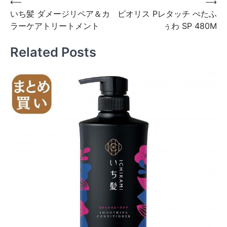
投
⟵
⟶
いち髪 ダメージリペア＆カ
ビオリス Pレタッチ ぺたふ
稿
ラーケアトリートメント
ぅわ SP 480M
ナ
ビ
Related Posts
ゲ
ー
シ
ョ
ン