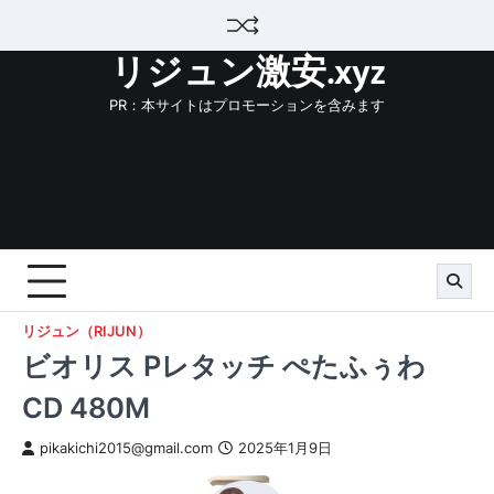
Skip
to
リジュン激安.xyz
content
PR：本サイトはプロモーションを含みます
リジュン（RIJUN）
ビオリス Pレタッチ ぺたふぅわ
CD 480M
pikakichi2015@gmail.com
2025年1月9日