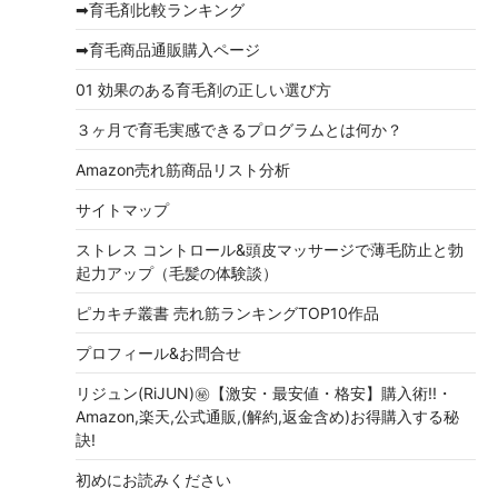
➡育毛剤比較ランキング
➡育毛商品通販購入ページ
01 効果のある育毛剤の正しい選び方
３ヶ月で育毛実感できるプログラムとは何か？
Amazon売れ筋商品リスト分析
サイトマップ
ストレス コントロール&頭皮マッサージで薄毛防止と勃
起力アップ（毛髪の体験談）
ピカキチ叢書 売れ筋ランキングTOP10作品
プロフィール&お問合せ
リジュン(RiJUN)㊙【激安・最安値・格安】購入術!!・
Amazon,楽天,公式通販,(解約,返金含め)お得購入する秘
訣!
初めにお読みください