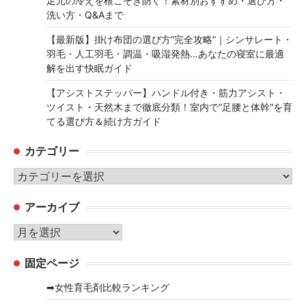
足元の冷えを根こそぎ防ぐ！素材別おすすめ・選び方・
洗い方・Q&Aまで
【最新版】掛け布団の選び方“完全攻略”｜シンサレート・
羽毛・人工羽毛・調温・吸湿発熱…あなたの寝室に最適
解を出す快眠ガイド
【アシストステッパー】ハンドル付き・筋力アシスト・
ツイスト・天然木まで徹底分類！室内で“足腰と体幹”を育
てる選び方＆続け方ガイド
カテゴリー
カ
テ
アーカイブ
ゴ
リ
ア
ー
ー
固定ページ
カ
イ
➡女性育毛剤比較ランキング
ブ