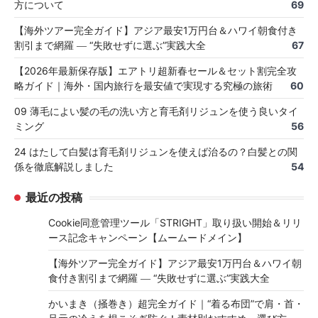
方について
69
【海外ツアー完全ガイド】アジア最安1万円台＆ハワイ朝食付き
割引まで網羅 ― “失敗せずに選ぶ”実践大全
67
【2026年最新保存版】エアトリ超新春セール＆セット割完全攻
略ガイド｜海外・国内旅行を最安値で実現する究極の旅術
60
09 薄毛によい髪の毛の洗い方と育毛剤リジュンを使う良いタイ
ミング
56
24 はたして白髪は育毛剤リジュンを使えば治るの？白髪との関
係を徹底解説しました
54
最近の投稿
Cookie同意管理ツール「STRIGHT」取り扱い開始＆リリ
ース記念キャンペーン【ムームードメイン】
【海外ツアー完全ガイド】アジア最安1万円台＆ハワイ朝
食付き割引まで網羅 ― “失敗せずに選ぶ”実践大全
かいまき（掻巻き）超完全ガイド｜“着る布団”で肩・首・