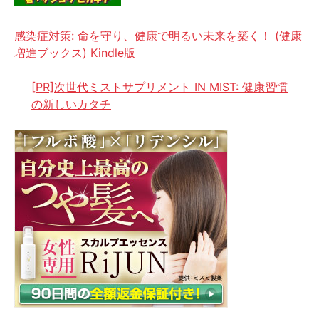
感染症対策: 命を守り、健康で明るい未来を築く！ (健康
増進ブックス) Kindle版
[PR]次世代ミストサプリメント IN MIST: 健康習慣
の新しいカタチ