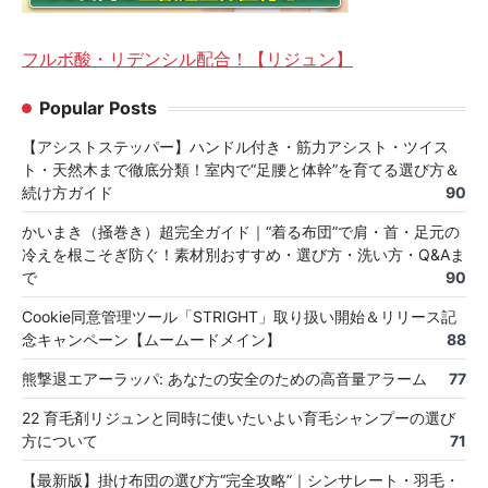
フルボ酸・リデンシル配合！【リジュン】
Popular Posts
【アシストステッパー】ハンドル付き・筋力アシスト・ツイス
ト・天然木まで徹底分類！室内で“足腰と体幹”を育てる選び方＆
続け方ガイド
90
かいまき（掻巻き）超完全ガイド｜“着る布団”で肩・首・足元の
冷えを根こそぎ防ぐ！素材別おすすめ・選び方・洗い方・Q&Aま
で
90
Cookie同意管理ツール「STRIGHT」取り扱い開始＆リリース記
念キャンペーン【ムームードメイン】
88
熊撃退エアーラッパ: あなたの安全のための高音量アラーム
77
22 育毛剤リジュンと同時に使いたいよい育毛シャンプーの選び
方について
71
【最新版】掛け布団の選び方“完全攻略”｜シンサレート・羽毛・