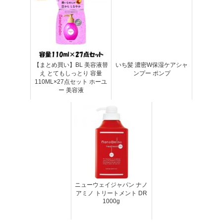
【まとめ買い】BL 美容液替
いち髪 濃密W保湿ケアシャ
え とてもしっとり 容量
ンプー ポンプ
110ML×27点セット ホーユ
ー 美容液
ニューウェイジャパン ナノ
アミノ トリートメント DR
1000g