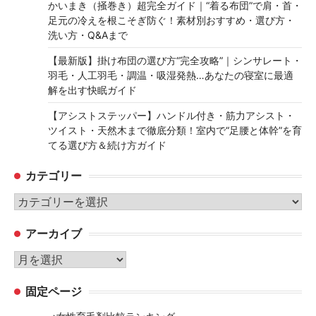
かいまき（掻巻き）超完全ガイド｜“着る布団”で肩・首・
足元の冷えを根こそぎ防ぐ！素材別おすすめ・選び方・
洗い方・Q&Aまで
【最新版】掛け布団の選び方“完全攻略”｜シンサレート・
羽毛・人工羽毛・調温・吸湿発熱…あなたの寝室に最適
解を出す快眠ガイド
【アシストステッパー】ハンドル付き・筋力アシスト・
ツイスト・天然木まで徹底分類！室内で“足腰と体幹”を育
てる選び方＆続け方ガイド
カテゴリー
カ
テ
アーカイブ
ゴ
リ
ア
ー
ー
固定ページ
カ
イ