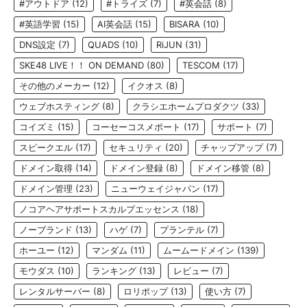
#アウトドア
(12)
#トライズ
(7)
#英会話
(8)
#英語学習
(15)
AI英会話
(15)
BISARA
(10)
DNS設定
(7)
QUADS
(10)
RiJUN
(31)
SKE48 LIVE！！ ON DEMAND
(80)
TESCOM
(17)
その他のメーカー
(12)
イクオス
(8)
ウェブホスティング
(8)
クラシエホームプロダクツ
(33)
コイズミ
(15)
コーセーコスメポート
(17)
サポート
(7)
スピークエル
(17)
セキュリティ
(20)
チャップアップ
(7)
ドメイン取得
(14)
ドメイン登録
(8)
ドメイン移管
(8)
ドメイン管理
(23)
ニューウェイジャパン
(17)
ノコアヘアサポートスカルプエッセンス
(18)
ノーブランド
(13)
ハゲ
(7)
プランテル
(7)
ホーユー
(12)
マンダム
(11)
ムームードメイン
(139)
モウダス
(10)
ランキング
(13)
レビュー
(7)
レンタルサーバー
(8)
ロリポップ
(13)
使い方
(7)