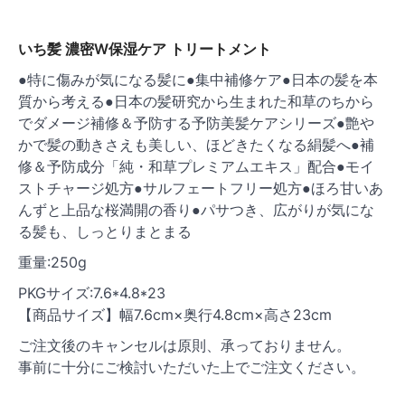
いち髪 濃密W保湿ケア トリートメント
●特に傷みが気になる髪に●集中補修ケア●日本の髪を本
質から考える●日本の髪研究から生まれた和草のちから
でダメージ補修＆予防する予防美髪ケアシリーズ●艶や
かで髪の動きさえも美しい、ほどきたくなる絹髪へ●補
修＆予防成分「純・和草プレミアムエキス」配合●モイ
ストチャージ処方●サルフェートフリー処方●ほろ甘いあ
んずと上品な桜満開の香り●パサつき、広がりが気にな
る髪も、しっとりまとまる
重量:250g
PKGサイズ:7.6*4.8*23
【商品サイズ】幅7.6cm×奥行4.8cm×高さ23cm
ご注文後のキャンセルは原則、承っておりません。
事前に十分にご検討いただいた上でご注文ください。