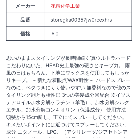
メーカー
花精化学工業
品番
storegka00357jw0rcexhrs
価格
￥0
思いのままスタイリングが長時間続く‘真ウルトラハード’
こだわりぬいた、HEAD史上最強の硬さとキープ力。 雨
風の日はもちろん、下地にワックスを使用してもしっか
りキープ。 ～新たな着眼点‘WAX耐性’～ ハードスプレー
なのに、ベタつきにくく使いやすい 無香料なので他のス
タイリング剤とも相性◎ 3つの美髪成分※配合 ※イソス
テアロイル加水分解ケラチン（羊毛）、加水分解シルク
エチル、加水分解コンキオリン（保湿成分） 使用方法
頭髪から15cm離し、正立にてスプレーしてください。
キメたいポイントには近づけてスプレーしてください。
成分 エタノール、LPG、（アクリレーツ/ジアセトンア