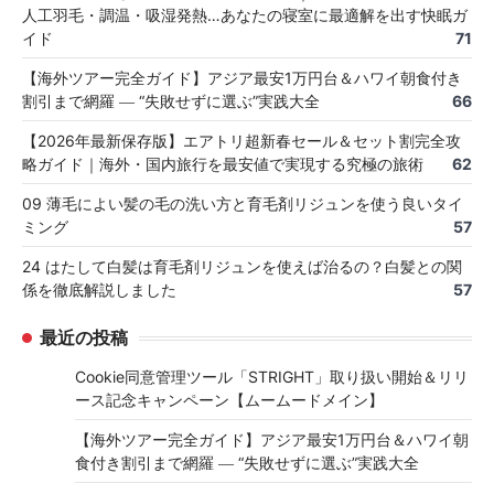
人工羽毛・調温・吸湿発熱…あなたの寝室に最適解を出す快眠ガ
イド
71
【海外ツアー完全ガイド】アジア最安1万円台＆ハワイ朝食付き
割引まで網羅 ― “失敗せずに選ぶ”実践大全
66
【2026年最新保存版】エアトリ超新春セール＆セット割完全攻
略ガイド｜海外・国内旅行を最安値で実現する究極の旅術
62
09 薄毛によい髪の毛の洗い方と育毛剤リジュンを使う良いタイ
ミング
57
24 はたして白髪は育毛剤リジュンを使えば治るの？白髪との関
係を徹底解説しました
57
最近の投稿
Cookie同意管理ツール「STRIGHT」取り扱い開始＆リリ
ース記念キャンペーン【ムームードメイン】
【海外ツアー完全ガイド】アジア最安1万円台＆ハワイ朝
食付き割引まで網羅 ― “失敗せずに選ぶ”実践大全