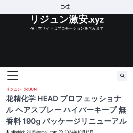
Skip
to
リジュン激安.xyz
content
PR：本サイトはプロモーションを含みます
リジュン（RIJUN）
花精化学 HEAD プロフェッショナ
ル ヘアスプレー ハイパーキープ 無
香料 190g パッケージリニューアル
pikakichi2015@gmail.com
2024年10月15日