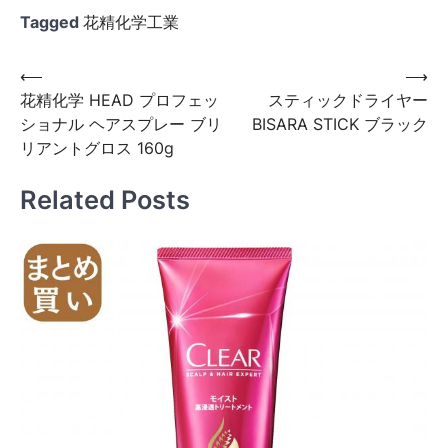
Tagged
花精化学工業
投
⟵
⟶
花精化学 HEAD プロフェッ
スティックドライヤー
稿
ショナル ヘアスプレー ブリ
BISARA STICK ブラック
ナ
リアントグロス 160g
ビ
Related Posts
ゲ
ー
シ
ョ
ン