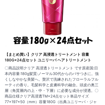
【まとめ買い】クリア 高浸透トリートメント 容量
180G×24点セット ユニリーバ ヘアトリートメント
〇商品説明クリア 高浸透トリートメント です原産国:日
本内容量:180g髪質:ノーマル30代からのパサつきに。強
くしなやかな美髪へ。贅沢で洗練されたフローラルフル
ーティの香り。毛髪科学と皮膚科学の融合。頭皮の奥三
層（角質層内の上・中・下層）に必要な成分が浸透。〇
商品仕様クリア高浸透TM×24点セット単品サイズ
77×197×50（mm）容量180G（出典ユニリーバ・ジャ