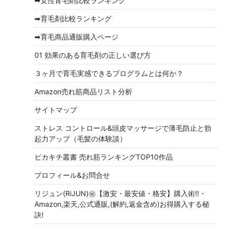
➡女性育毛剤比較ランキング
ブ
➡育毛剤比較ランキング
➡育毛商品通販購入ページ
01 効果のある育毛剤の正しい選び方
３ヶ月で育毛実感できるプログラムとは何か？
Amazon売れ筋商品リスト分析
サイトマップ
ストレス コントロール&頭皮マッサージで薄毛防止と勃
起力アップ（毛髪の体験談）
ピカキチ叢書 売れ筋ランキングTOP10作品
プロフィール&お問合せ
リジュン(RiJUN)㊙【激安・最安値・格安】購入術!!・
Amazon,楽天,公式通販,(解約,返金含め)お得購入する秘
訣!