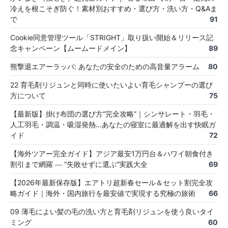
冷えを根こそぎ防ぐ！素材別おすすめ・選び方・洗い方・Q&Aま
で
91
Cookie同意管理ツール「STRIGHT」取り扱い開始＆リリース記
念キャンペーン【ムームードメイン】
89
熊撃退エアーラッパ: あなたの安全のための高音量アラーム
80
22 育毛剤リジュンと同時に使いたいよい育毛シャンプーの選び
方について
75
【最新版】掛け布団の選び方“完全攻略”｜シンサレート・羽毛・
人工羽毛・調温・吸湿発熱…あなたの寝室に最適解を出す快眠ガ
イド
72
【海外ツアー完全ガイド】アジア最安1万円台＆ハワイ朝食付き
割引まで網羅 ― “失敗せずに選ぶ”実践大全
69
【2026年最新保存版】エアトリ超新春セール＆セット割完全攻
略ガイド｜海外・国内旅行を最安値で実現する究極の旅術
66
09 薄毛によい髪の毛の洗い方と育毛剤リジュンを使う良いタイ
ミング
60