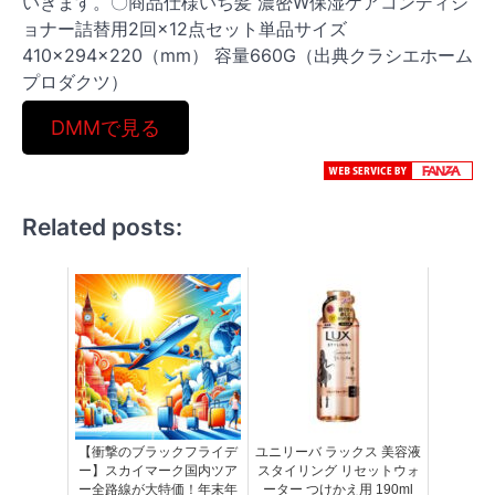
いきます。〇商品仕様いち髪 濃密W保湿ケアコンディシ
ョナー詰替用2回×12点セット単品サイズ
410×294×220（mm） 容量660G（出典クラシエホーム
プロダクツ）
DMMで見る
Related posts:
【衝撃のブラックフライデ
ユニリーバ ラックス 美容液
ー】スカイマーク国内ツア
スタイリング リセットウォ
ー全路線が大特価！年末年
ーター つけかえ用 190ml