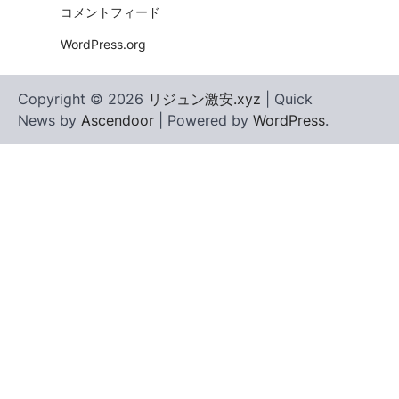
コメントフィード
WordPress.org
Copyright © 2026
リジュン激安.xyz
| Quick
News by
Ascendoor
| Powered by
WordPress
.