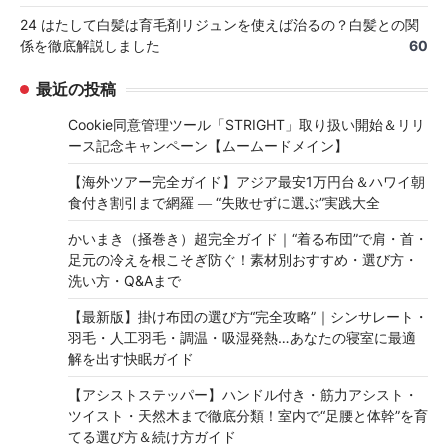
24 はたして白髪は育毛剤リジュンを使えば治るの？白髪との関
係を徹底解説しました
60
最近の投稿
Cookie同意管理ツール「STRIGHT」取り扱い開始＆リリ
ース記念キャンペーン【ムームードメイン】
【海外ツアー完全ガイド】アジア最安1万円台＆ハワイ朝
食付き割引まで網羅 ― “失敗せずに選ぶ”実践大全
かいまき（掻巻き）超完全ガイド｜“着る布団”で肩・首・
足元の冷えを根こそぎ防ぐ！素材別おすすめ・選び方・
洗い方・Q&Aまで
【最新版】掛け布団の選び方“完全攻略”｜シンサレート・
羽毛・人工羽毛・調温・吸湿発熱…あなたの寝室に最適
解を出す快眠ガイド
【アシストステッパー】ハンドル付き・筋力アシスト・
ツイスト・天然木まで徹底分類！室内で“足腰と体幹”を育
てる選び方＆続け方ガイド