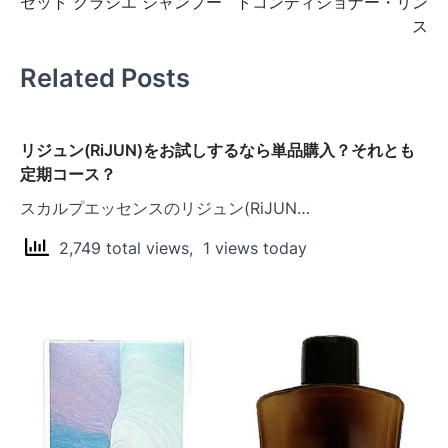
ビ
セット クラシエ シャンプー
トコンディショナー・リン
ス
ゲ
ー
Related Posts
シ
ョ
リジュン(RiJUN)をお試しするなら単品購入？それとも
ン
定期コース？
スカルプエッセンスのリジュン(RiJUN…
2,749 total views, 1 views today