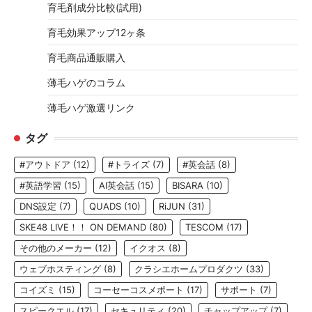
育毛剤成分比較(試用)
育毛効果アップ12ヶ条
育毛商品通販購入
薄毛ハゲのコラム
薄毛ハゲ激選リンク
タグ
#アウトドア
(12)
#トライズ
(7)
#英会話
(8)
#英語学習
(15)
AI英会話
(15)
BISARA
(10)
DNS設定
(7)
QUADS
(10)
RiJUN
(31)
SKE48 LIVE！！ ON DEMAND
(80)
TESCOM
(17)
その他のメーカー
(12)
イクオス
(8)
ウェブホスティング
(8)
クラシエホームプロダクツ
(33)
コイズミ
(15)
コーセーコスメポート
(17)
サポート
(7)
スピークエル
(17)
セキュリティ
(20)
チャップアップ
(7)