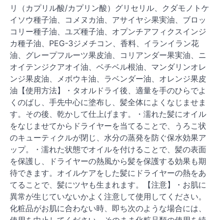
リ（カプリル酸/カプリン酸）グリセリル、クダモノトケ
イソウ種子油、コメヌカ油、アサイヤシ果実油、ブロッ
コリー種子油、ユズ種子油、オプンチアフィクスインジ
カ種子油、PEG-3ジメチコン、香料、イランイラン花
油、グレープフルーツ果皮油、コリアンダー果実油、ニ
オイテンジクアオイ油、ベチベル根油、マンダリンオレ
ンジ果皮油、メボウキ油、ラベンダー油、オレンジ果皮
油【使用方法】・タオルドライ後、適量を手のひらでよ
くのばし、手先中心に塗布し、髪全体によくなじませま
す。その後、乾かして仕上げます。・濡れた髪にオイル
をなじませてからドライヤーを当てることで、うろこ状
のキューティクルが閉じ、水分の蒸発を防ぐ保水効果ア
ップ。・濡れた状態でオイルを付けることで、髪の表面
を保護し、ドライヤーの熱風から髪を保護する効果も期
待できます。オイルケアをした髪にドライヤーの熱をあ
てることで、髪にツヤも生まれます。【注意】・お肌に
異常が生じていないかよく注意して使用してください。
化粧品がお肌に合わない時、即ち次のような場合には、