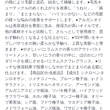
の熱により毛髪と反応、結合して補修します。●毛先キ
ューティクルのめくれ上がりを改善し「うねり」、「絡
まり」「まとまらない」「ハリコシがない」などの毛髪
の様々な悩みの改善をサポートします。●アルガンオイ
ルは美容成分を豊富に含み、保湿力が高いオイルです。
他の素材オイルと比較して、さらっとして使用感で、思
わず触れたくなるような仕上がりに。●1日中潤いをキー
プしパサつきの無い柔らかな手触り、上質な美髪へと導
きます。●やさしいバニラムスクの香りのアウトバスト
リートメント。甘いバニラの香りの中に、ほのかにパウ
ダリーさを感じさせるバニラムスクフレグランス。●リ
ッチな保湿効果で指通りしなやかでまとまりのある髪に
仕上げます。【商品区分:化粧品】【成分】シクロペンタ
シロキサン、ジメチコノール、プルーン種子油、γ-ドコ
サラクトン、トリエチルヘキサノイン、アーモンド油、
アルガニアスピノサ核油、ツバキ種子油、ハイブリッド
サフラワー油、ホホバ種子油、マンゴー種子油、オリー
ブ果実油、シア脂、ブドウ種子油、マカデミア種子油、
メドウフォーム油、アンズ核油、ワサビノキ種子油、ト