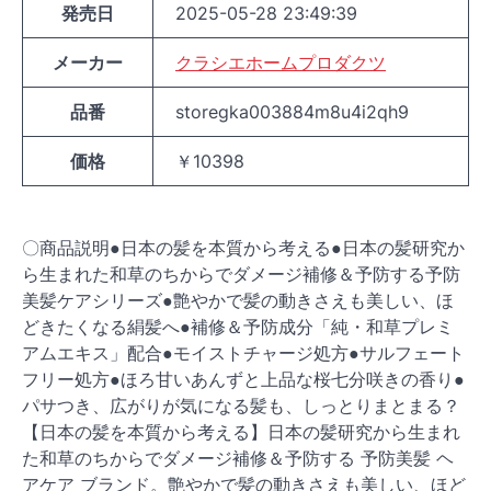
発売日
2025-05-28 23:49:39
メーカー
クラシエホームプロダクツ
品番
storegka003884m8u4i2qh9
価格
￥10398
〇商品説明●日本の髪を本質から考える●日本の髪研究か
ら生まれた和草のちからでダメージ補修＆予防する予防
美髪ケアシリーズ●艶やかで髪の動きさえも美しい、ほ
どきたくなる絹髪へ●補修＆予防成分「純・和草プレミ
アムエキス」配合●モイストチャージ処方●サルフェート
フリー処方●ほろ甘いあんずと上品な桜七分咲きの香り●
パサつき、広がりが気になる髪も、しっとりまとまる？
【日本の髪を本質から考える】日本の髪研究から生まれ
た和草のちからでダメージ補修＆予防する 予防美髪 ヘ
アケア ブランド。艶やかで髪の動きさえも美しい、ほど