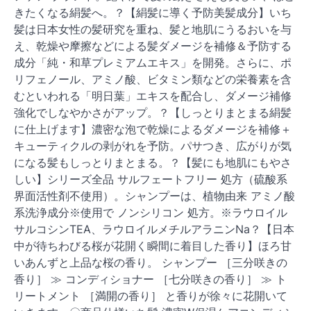
きたくなる絹髪へ。？【絹髪に導く予防美髪成分】いち
髪は日本女性の髪研究を重ね、髪と地肌にうるおいを与
え、乾燥や摩擦などによる髪ダメージを補修＆予防する
成分「純・和草プレミアムエキス」を開発。さらに、ポ
リフェノール、アミノ酸、ビタミン類などの栄養素を含
むといわれる「明日葉」エキスを配合し、ダメージ補修
強化でしなやかさがアップ。？【しっとりまとまる絹髪
に仕上げます】濃密な泡で乾燥によるダメージを補修＋
キューティクルの剥がれを予防。パサつき、広がりが気
になる髪もしっとりまとまる。？【髪にも地肌にもやさ
しい】シリーズ全品 サルフェートフリー 処方（硫酸系
界面活性剤不使用）。シャンプーは、植物由来 アミノ酸
系洗浄成分※使用で ノンシリコン 処方。※ラウロイル
サルコシンTEA、ラウロイルメチルアラニンNa？【日本
中が待ちわびる桜が花開く瞬間に着目した香り】ほろ甘
いあんずと上品な桜の香り。 シャンプー ［三分咲きの
香り］ ≫ コンディショナー ［七分咲きの香り］ ≫ ト
リートメント ［満開の香り］ と香りが徐々に花開いて