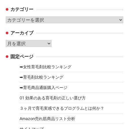
カテゴリー
カ
テ
アーカイブ
ゴ
リ
ア
ー
ー
固定ページ
カ
イ
➡女性育毛剤比較ランキング
ブ
➡育毛剤比較ランキング
➡育毛商品通販購入ページ
01 効果のある育毛剤の正しい選び方
３ヶ月で育毛実感できるプログラムとは何か？
Amazon売れ筋商品リスト分析
サイトマップ