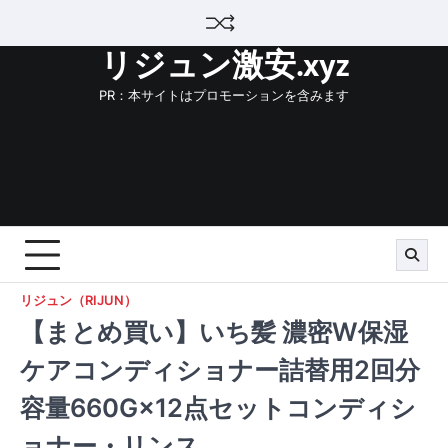
Skip
to
リジュン激安.xyz
content
PR：本サイトはプロモーションを含みます
リジュン（RIJUN）
【まとめ買い】いち髪 濃密W保湿
ケアコンディショナー詰替用2回分
容量660G×12点セットコンディシ
ョナー・リンス