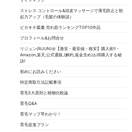
ストレス コントロール&頭皮マッサージで薄毛防止と勃
起力アップ（毛髪の体験談）
ピカキチ叢書 売れ筋ランキングTOP10作品
プロフィール&お問合せ
リジュン(RiJUN)㊙【激安・最安値・格安】購入術!!・
Amazon,楽天,公式通販,(解約,返金含め)お得購入する秘
訣!
初めにお読みください
特定商取引法記載事項
育毛5大原則と植物比較論
育毛Q&A
育毛マップ早わかり！
育毛促進プラン