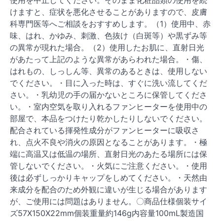
使用を中止してください。そのまま化粧品類の使用を続
けますと、症状を悪化させることがありますので、皮膚
科専門医等へご相談をおすすめします。（1）使用中、赤
味、はれ、かゆみ、刺激、色抜け（白斑等）や黒ずみ等
の異常が現れた場合。（2）使用したお肌に、直射日光
があたって上記のような異常があらわれた場合。・傷、
はれもの、しっしん等、異常のあるときは、使用しない
でください。・目に入った時は、すぐに洗い流してくだ
さい。・乳幼児の手の届かないところに保管してくださ
い。・室内空気を取り入れるファンヒーターを使用中の
部屋で、本品をつけたり乾かしたりしないでください。
配合されている揮発性成分がファンヒーターに吸収さ
れ、点火不良や消火の原因となることがあります。・極
端に高温又は低温の場所、直射日光のあたる場所には保
管しないでください。・火気にご注意ください。・使用
後は必ずしっかりキャップをしめてください。・天然由
来成分を配合のため外観に違いが生じる場合があります
が、ご使用には問題はありません。〇商品仕様個装サイ
ズ57X150X22mm個装重量約146g内容量100mL製造国