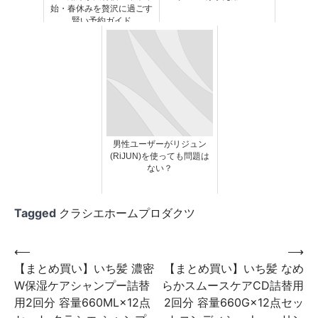
始・春休みを贅沢に過ごす
賢い予約ガイド
男性ユーザーがリジュン
(RiJUN)を使っても問題は
ない？
Tagged
クラシエホームプロダクツ
投
⟵
⟶
【まとめ買い】いち髪 濃密
【まとめ買い】いち髪 なめ
稿
W保湿ケアシャンプー詰替
らかスムースケアCD詰替用
ナ
用2回分 容量660ML×12点
2回分 容量660G×12点セッ