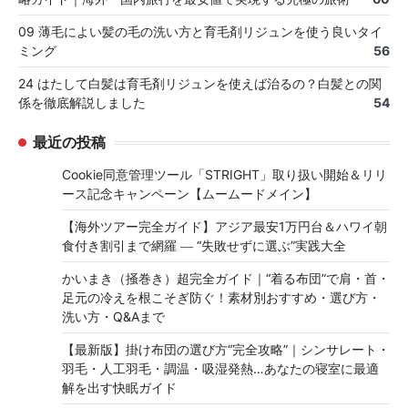
09 薄毛によい髪の毛の洗い方と育毛剤リジュンを使う良いタイ
ミング
56
24 はたして白髪は育毛剤リジュンを使えば治るの？白髪との関
係を徹底解説しました
54
最近の投稿
Cookie同意管理ツール「STRIGHT」取り扱い開始＆リリ
ース記念キャンペーン【ムームードメイン】
【海外ツアー完全ガイド】アジア最安1万円台＆ハワイ朝
食付き割引まで網羅 ― “失敗せずに選ぶ”実践大全
かいまき（掻巻き）超完全ガイド｜“着る布団”で肩・首・
足元の冷えを根こそぎ防ぐ！素材別おすすめ・選び方・
洗い方・Q&Aまで
【最新版】掛け布団の選び方“完全攻略”｜シンサレート・
羽毛・人工羽毛・調温・吸湿発熱…あなたの寝室に最適
解を出す快眠ガイド