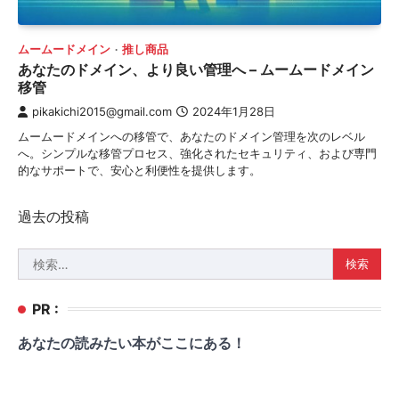
ムームードメイン
推し商品
あなたのドメイン、より良い管理へ – ムームードメイン
移管
pikakichi2015@gmail.com
2024年1月28日
ムームードメインへの移管で、あなたのドメイン管理を次のレベル
へ。シンプルな移管プロセス、強化されたセキュリティ、および専門
的なサポートで、安心と利便性を提供します。
投
過去の投稿
稿
検
ナ
索:
ビ
PR :
ゲ
あなたの読みたい本がここにある！
ー
シ