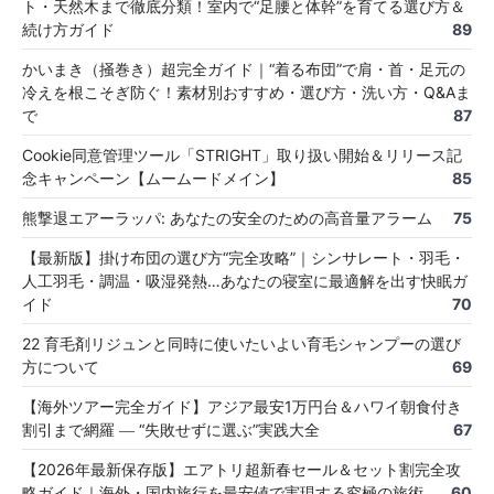
ト・天然木まで徹底分類！室内で“足腰と体幹”を育てる選び方＆
続け方ガイド
89
かいまき（掻巻き）超完全ガイド｜“着る布団”で肩・首・足元の
冷えを根こそぎ防ぐ！素材別おすすめ・選び方・洗い方・Q&Aま
で
87
Cookie同意管理ツール「STRIGHT」取り扱い開始＆リリース記
念キャンペーン【ムームードメイン】
85
熊撃退エアーラッパ: あなたの安全のための高音量アラーム
75
【最新版】掛け布団の選び方“完全攻略”｜シンサレート・羽毛・
人工羽毛・調温・吸湿発熱…あなたの寝室に最適解を出す快眠ガ
イド
70
22 育毛剤リジュンと同時に使いたいよい育毛シャンプーの選び
方について
69
【海外ツアー完全ガイド】アジア最安1万円台＆ハワイ朝食付き
割引まで網羅 ― “失敗せずに選ぶ”実践大全
67
【2026年最新保存版】エアトリ超新春セール＆セット割完全攻
略ガイド｜海外・国内旅行を最安値で実現する究極の旅術
60