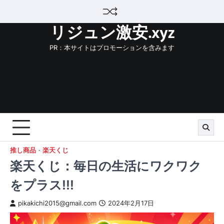
Skip
to
リジュン激安.xyz
content
PR：本サイトはプロモーションを含みます
推し商品
楽天くじ
楽天くじ：毎日の生活にワクワク
をプラス!!!
pikakichi2015@gmail.com
2024年2月17日