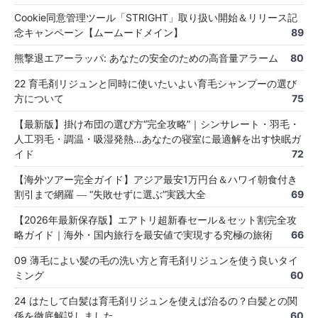
Cookie同意管理ツール「STRIGHT」取り扱い開始＆リリース記
念キャンペーン【ムームードメイン】
89
熊撃退エアーラッパ: あなたの安全のための高音量アラーム
80
22 育毛剤リジュンと同時に使いたいよい育毛シャンプーの選び
方について
75
【最新版】掛け布団の選び方“完全攻略”｜シンサレート・羽毛・
人工羽毛・調温・吸湿発熱…あなたの寝室に最適解を出す快眠ガ
イド
72
【海外ツアー完全ガイド】アジア最安1万円台＆ハワイ朝食付き
割引まで網羅 ― “失敗せずに選ぶ”実践大全
69
【2026年最新保存版】エアトリ超新春セール＆セット割完全攻
略ガイド｜海外・国内旅行を最安値で実現する究極の旅術
66
09 薄毛によい髪の毛の洗い方と育毛剤リジュンを使う良いタイ
ミング
60
24 はたして白髪は育毛剤リジュンを使えば治るの？白髪との関
係を徹底解説しました
60