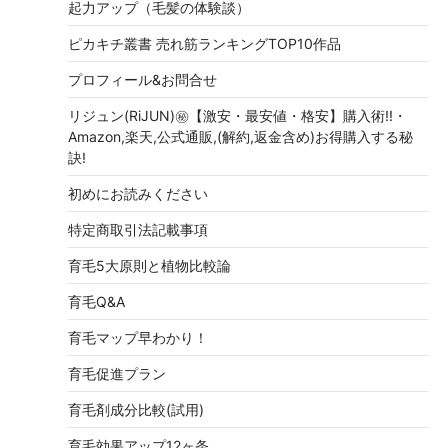
起力アップ（毛髪の体験談）
ピカキチ叢書 売れ筋ランキングTOP10作品
プロフィール&お問合せ
リジュン(RiJUN)㊙【激安・最安値・格安】購入術!!・
Amazon,楽天,公式通販,(解約,返金含め)お得購入する秘
訣!
初めにお読みください
特定商取引法記載事項
育毛5大原則と植物比較論
育毛Q&A
育毛マップ早わかり！
育毛促進プラン
育毛剤成分比較(試用)
育毛効果アップ12ヶ条