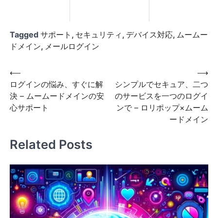
Tagged
サポート
,
セキュリティ
,
デバイス対応
,
ムームー
ドメイン
,
メールログイン
投
⟵
⟶
ログインの悩み、すぐに解
シンプルでセキュア、二つ
稿
決 – ムームードメインの安
のサービスを一つのログイ
ナ
心サポート
ンで – ロリポップ×ムーム
ビ
ードメイン
ゲ
Related Posts
ー
シ
ョ
ン