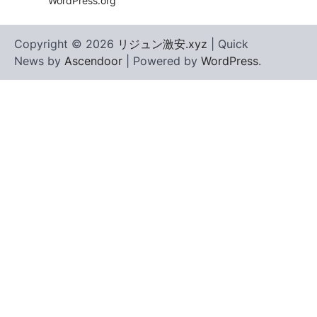
WordPress.org
Copyright © 2026
リジュン激安.xyz
| Quick
News by
Ascendoor
| Powered by
WordPress
.