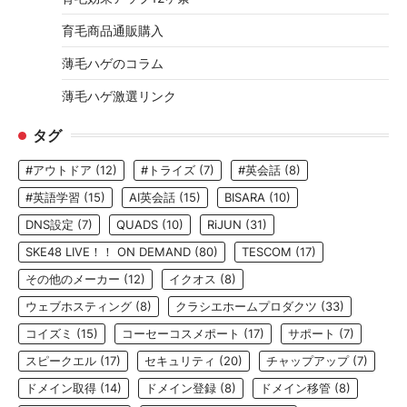
育毛商品通販購入
薄毛ハゲのコラム
薄毛ハゲ激選リンク
タグ
#アウトドア
(12)
#トライズ
(7)
#英会話
(8)
#英語学習
(15)
AI英会話
(15)
BISARA
(10)
DNS設定
(7)
QUADS
(10)
RiJUN
(31)
SKE48 LIVE！！ ON DEMAND
(80)
TESCOM
(17)
その他のメーカー
(12)
イクオス
(8)
ウェブホスティング
(8)
クラシエホームプロダクツ
(33)
コイズミ
(15)
コーセーコスメポート
(17)
サポート
(7)
スピークエル
(17)
セキュリティ
(20)
チャップアップ
(7)
ドメイン取得
(14)
ドメイン登録
(8)
ドメイン移管
(8)