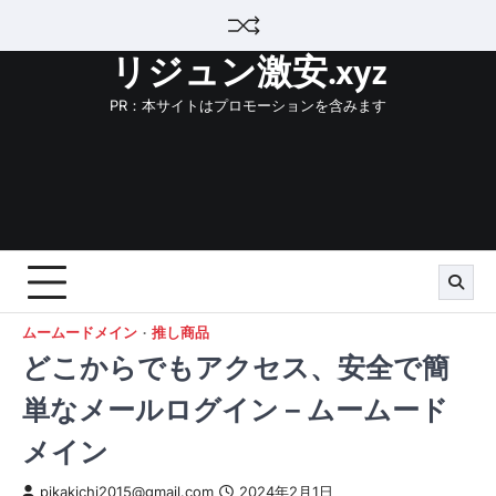
Skip
to
リジュン激安.xyz
content
PR：本サイトはプロモーションを含みます
ムームードメイン
推し商品
どこからでもアクセス、安全で簡
単なメールログイン – ムームード
メイン
pikakichi2015@gmail.com
2024年2月1日