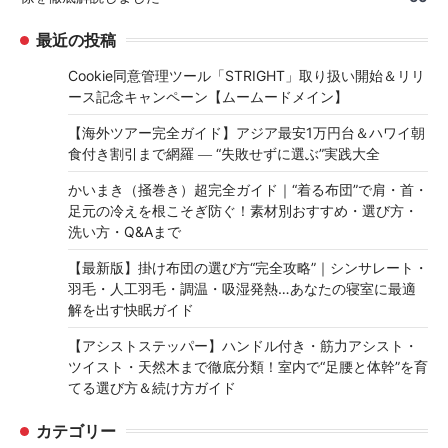
最近の投稿
Cookie同意管理ツール「STRIGHT」取り扱い開始＆リリ
ース記念キャンペーン【ムームードメイン】
【海外ツアー完全ガイド】アジア最安1万円台＆ハワイ朝
食付き割引まで網羅 ― “失敗せずに選ぶ”実践大全
かいまき（掻巻き）超完全ガイド｜“着る布団”で肩・首・
足元の冷えを根こそぎ防ぐ！素材別おすすめ・選び方・
洗い方・Q&Aまで
【最新版】掛け布団の選び方“完全攻略”｜シンサレート・
羽毛・人工羽毛・調温・吸湿発熱…あなたの寝室に最適
解を出す快眠ガイド
【アシストステッパー】ハンドル付き・筋力アシスト・
ツイスト・天然木まで徹底分類！室内で“足腰と体幹”を育
てる選び方＆続け方ガイド
カテゴリー