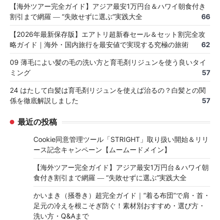
【海外ツアー完全ガイド】アジア最安1万円台＆ハワイ朝食付き
割引まで網羅 ― “失敗せずに選ぶ”実践大全
66
【2026年最新保存版】エアトリ超新春セール＆セット割完全攻
略ガイド｜海外・国内旅行を最安値で実現する究極の旅術
62
09 薄毛によい髪の毛の洗い方と育毛剤リジュンを使う良いタイ
ミング
57
24 はたして白髪は育毛剤リジュンを使えば治るの？白髪との関
係を徹底解説しました
57
最近の投稿
Cookie同意管理ツール「STRIGHT」取り扱い開始＆リリ
ース記念キャンペーン【ムームードメイン】
【海外ツアー完全ガイド】アジア最安1万円台＆ハワイ朝
食付き割引まで網羅 ― “失敗せずに選ぶ”実践大全
かいまき（掻巻き）超完全ガイド｜“着る布団”で肩・首・
足元の冷えを根こそぎ防ぐ！素材別おすすめ・選び方・
洗い方・Q&Aまで