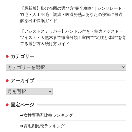
【最新版】掛け布団の選び方“完全攻略”｜シンサレート・
羽毛・人工羽毛・調温・吸湿発熱…あなたの寝室に最適
解を出す快眠ガイド
【アシストステッパー】ハンドル付き・筋力アシスト・
ツイスト・天然木まで徹底分類！室内で“足腰と体幹”を育
てる選び方＆続け方ガイド
カテゴリー
カ
テ
アーカイブ
ゴ
リ
ア
ー
ー
固定ページ
カ
イ
➡女性育毛剤比較ランキング
ブ
➡育毛剤比較ランキング