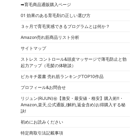
➡育毛商品通販購入ページ
01 効果のある育毛剤の正しい選び方
３ヶ月で育毛実感できるプログラムとは何か？
Amazon売れ筋商品リスト分析
サイトマップ
ストレス コントロール&頭皮マッサージで薄毛防止と勃
起力アップ（毛髪の体験談）
ピカキチ叢書 売れ筋ランキングTOP10作品
プロフィール&お問合せ
リジュン(RiJUN)㊙【激安・最安値・格安】購入術!!・
Amazon,楽天,公式通販,(解約,返金含め)お得購入する秘
訣!
初めにお読みください
特定商取引法記載事項