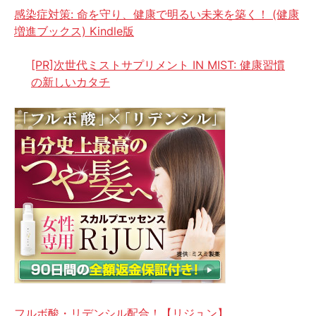
感染症対策: 命を守り、健康で明るい未来を築く！ (健康
増進ブックス) Kindle版
[PR]次世代ミストサプリメント IN MIST: 健康習慣
の新しいカタチ
フルボ酸・リデンシル配合！【リジュン】