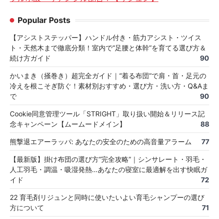
Popular Posts
【アシストステッパー】ハンドル付き・筋力アシスト・ツイス
ト・天然木まで徹底分類！室内で“足腰と体幹”を育てる選び方＆
続け方ガイド
90
かいまき（掻巻き）超完全ガイド｜“着る布団”で肩・首・足元の
冷えを根こそぎ防ぐ！素材別おすすめ・選び方・洗い方・Q&Aま
で
90
Cookie同意管理ツール「STRIGHT」取り扱い開始＆リリース記
念キャンペーン【ムームードメイン】
88
熊撃退エアーラッパ: あなたの安全のための高音量アラーム
77
【最新版】掛け布団の選び方“完全攻略”｜シンサレート・羽毛・
人工羽毛・調温・吸湿発熱…あなたの寝室に最適解を出す快眠ガ
イド
72
22 育毛剤リジュンと同時に使いたいよい育毛シャンプーの選び
方について
71