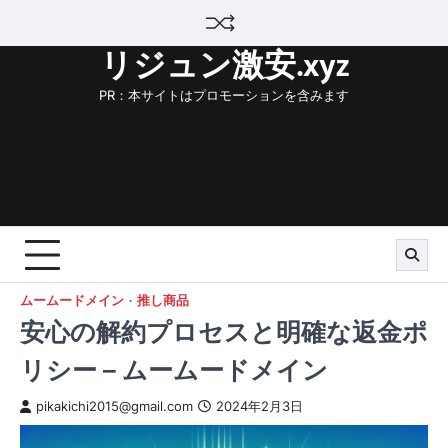
Skip
to
リジュン激安.xyz
content
PR：本サイトはプロモーションを含みます
ムームードメイン
推し商品
安心の解約プロセスと明確な返金ポ
リシー – ムームードメイン
pikakichi2015@gmail.com
2024年2月3日