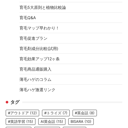
育毛5大原則と植物比較論
育毛Q&A
育毛マップ早わかり！
育毛促進プラン
育毛剤成分比較(試用)
育毛効果アップ12ヶ条
育毛商品通販購入
薄毛ハゲのコラム
薄毛ハゲ激選リンク
タグ
#アウトドア
(12)
#トライズ
(7)
#英会話
(8)
#英語学習
(15)
AI英会話
(15)
BISARA
(10)