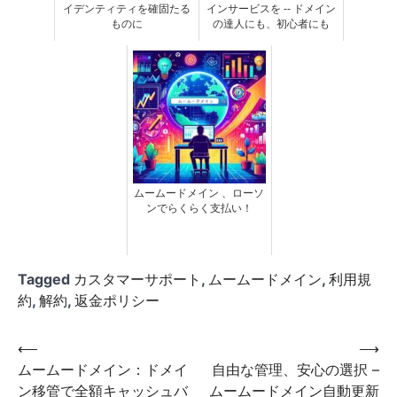
イデンティティを確固たる
インサービスを -- ドメイン
ものに
の達人にも、初心者にも
ムームードメイン 、ローソ
ンでらくらく支払い！
Tagged
カスタマーサポート
,
ムームードメイン
,
利用規
約
,
解約
,
返金ポリシー
投
⟵
⟶
ムームードメイン：ドメイ
自由な管理、安心の選択 –
稿
ン移管で全額キャッシュバ
ムームードメイン自動更新