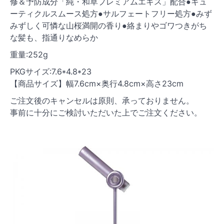
修＆予防成分「純・和草プレミアムエキス」配合●キュ
ーティクルスムース処方●サルフェートフリー処方●みず
みずしく可憐な山桜満開の香り●絡まりやゴワつきがち
な髪も、指通りなめらか
重量:252g
PKGサイズ:7.6*4.8*23
【商品サイズ】幅7.6cm×奥行4.8cm×高さ23cm
ご注文後のキャンセルは原則、承っておりません。
事前に十分にご検討いただいた上でご注文ください。