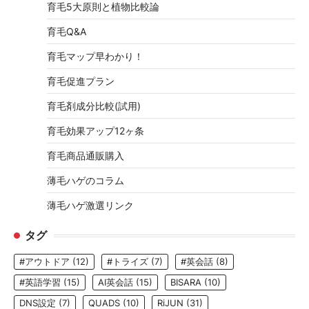
育毛5大原則と植物比較論
育毛Q&A
育毛マップ早わかり！
育毛促進プラン
育毛剤成分比較(試用)
育毛効果アップ12ヶ条
育毛商品通販購入
薄毛ハゲのコラム
薄毛ハゲ激選リンク
タグ
#アウトドア
(12)
#トライズ
(7)
#英会話
(8)
#英語学習
(15)
AI英会話
(15)
BISARA
(10)
DNS設定
(7)
QUADS
(10)
RiJUN
(31)