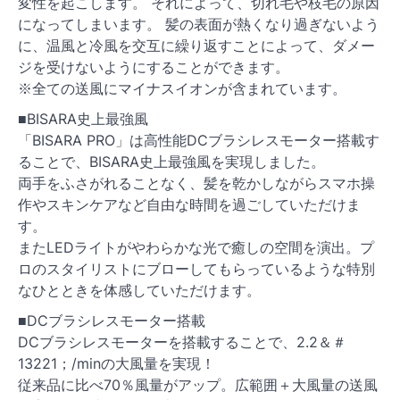
変性を起こします。 それによって、切れ毛や枝毛の原因
になってしまいます。 髪の表面が熱くなり過ぎないよう
に、温風と冷風を交互に繰り返すことによって、ダメー
ジを受けないようにすることができます。
※全ての送風にマイナスイオンが含まれています。
■BISARA史上最強風
「BISARA PRO」は高性能DCブラシレスモーター搭載す
ることで、BISARA史上最強風を実現しました。
両手をふさがれることなく、髪を乾かしながらスマホ操
作やスキンケアなど自由な時間を過ごしていただけま
す。
またLEDライトがやわらかな光で癒しの空間を演出。プ
ロのスタイリストにブローしてもらっているような特別
なひとときを体感していただけます。
■DCブラシレスモーター搭載
DCブラシレスモーターを搭載することで、2.2＆＃
13221；/minの大風量を実現！
従来品に比べ70％風量がアップ。広範囲＋大風量の送風