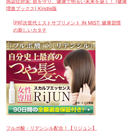
感染症対策: 命を守り、健康で明るい未来を築く！ (健康
増進ブックス) Kindle版
[PR]次世代ミストサプリメント IN MIST: 健康習慣
の新しいカタチ
フルボ酸・リデンシル配合！【リジュン】