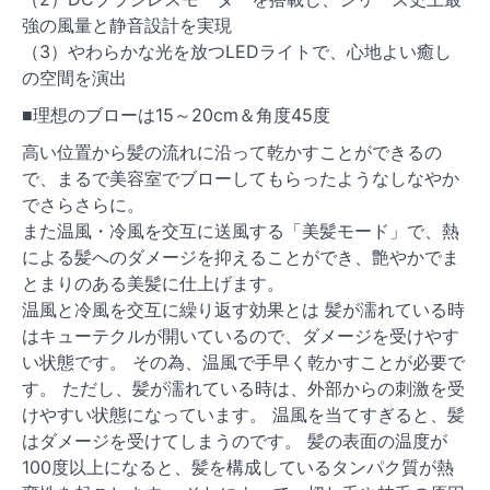
強の風量と静音設計を実現
（3）やわらかな光を放つLEDライトで、心地よい癒し
の空間を演出
■理想のブローは15～20cm＆角度45度
高い位置から髪の流れに沿って乾かすことができるの
で、まるで美容室でブローしてもらったようなしなやか
でさらさらに。
また温風・冷風を交互に送風する「美髪モード」で、熱
による髪へのダメージを抑えることができ、艶やかでま
とまりのある美髪に仕上げます。
温風と冷風を交互に繰り返す効果とは 髪が濡れている時
はキューテクルが開いているので、ダメージを受けやす
い状態です。 その為、温風で手早く乾かすことが必要で
す。 ただし、髪が濡れている時は、外部からの刺激を受
けやすい状態になっています。 温風を当てすぎると、髪
はダメージを受けてしまうのです。 髪の表面の温度が
100度以上になると、髪を構成しているタンパク質が熱