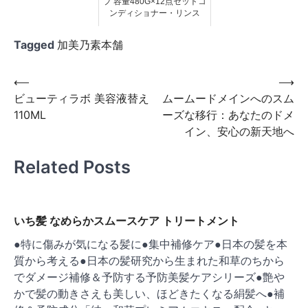
プ 容量480G×12点セットコ
ンディショナー・リンス
Tagged
加美乃素本舗
投
⟵
⟶
ビューティラボ 美容液替え
ムームードメインへのスム
稿
110ML
ーズな移行：あなたのドメ
ナ
イン、安心の新天地へ
ビ
Related Posts
ゲ
ー
シ
いち髪 なめらかスムースケア トリートメント
ョ
●特に傷みが気になる髪に●集中補修ケア●日本の髪を本
ン
質から考える●日本の髪研究から生まれた和草のちから
でダメージ補修＆予防する予防美髪ケアシリーズ●艶や
かで髪の動きさえも美しい、ほどきたくなる絹髪へ●補