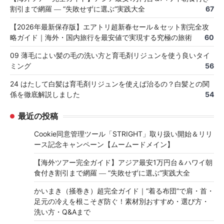
割引まで網羅 ― “失敗せずに選ぶ”実践大全
67
【2026年最新保存版】エアトリ超新春セール＆セット割完全攻
略ガイド｜海外・国内旅行を最安値で実現する究極の旅術
60
09 薄毛によい髪の毛の洗い方と育毛剤リジュンを使う良いタイ
ミング
56
24 はたして白髪は育毛剤リジュンを使えば治るの？白髪との関
係を徹底解説しました
54
最近の投稿
Cookie同意管理ツール「STRIGHT」取り扱い開始＆リリ
ース記念キャンペーン【ムームードメイン】
【海外ツアー完全ガイド】アジア最安1万円台＆ハワイ朝
食付き割引まで網羅 ― “失敗せずに選ぶ”実践大全
かいまき（掻巻き）超完全ガイド｜“着る布団”で肩・首・
足元の冷えを根こそぎ防ぐ！素材別おすすめ・選び方・
洗い方・Q&Aまで