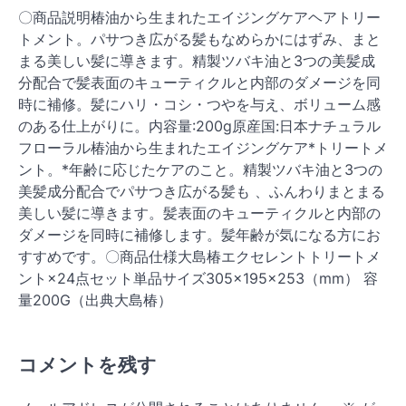
〇商品説明椿油から生まれたエイジングケアヘアトリー
トメント。パサつき広がる髪もなめらかにはずみ、まと
まる美しい髪に導きます。精製ツバキ油と3つの美髪成
分配合で髪表面のキューティクルと内部のダメージを同
時に補修。髪にハリ・コシ・つやを与え、ボリューム感
のある仕上がりに。内容量:200g原産国:日本ナチュラル
フローラル椿油から生まれたエイジングケア*トリートメ
ント。*年齢に応じたケアのこと。精製ツバキ油と3つの
美髪成分配合でパサつき広がる髪も 、ふんわりまとまる
美しい髪に導きます。髪表面のキューティクルと内部の
ダメージを同時に補修します。髪年齢が気になる方にお
すすめです。〇商品仕様大島椿エクセレントトリートメ
ント×24点セット単品サイズ305×195×253（mm） 容
量200G（出典大島椿）
コメントを残す