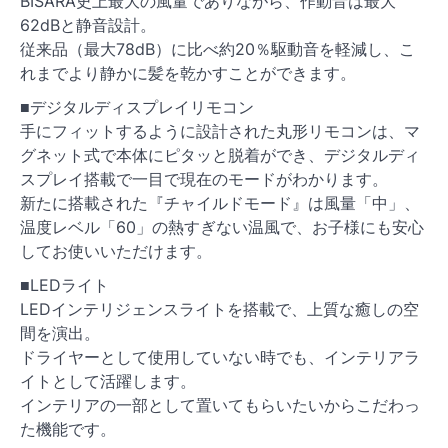
BISARA史上最大の風量でありながら、作動音は最大
62dBと静音設計。
従来品（最大78dB）に比べ約20％駆動音を軽減し、こ
れまでより静かに髪を乾かすことができます。
■デジタルディスプレイリモコン
手にフィットするように設計された丸形リモコンは、マ
グネット式で本体にピタッと脱着ができ、デジタルディ
スプレイ搭載で一目で現在のモードがわかります。
新たに搭載された『チャイルドモード』は風量「中」、
温度レベル「60」の熱すぎない温風で、お子様にも安心
してお使いいただけます。
■LEDライト
LEDインテリジェンスライトを搭載で、上質な癒しの空
間を演出。
ドライヤーとして使用していない時でも、インテリアラ
イトとして活躍します。
インテリアの一部として置いてもらいたいからこだわっ
た機能です。