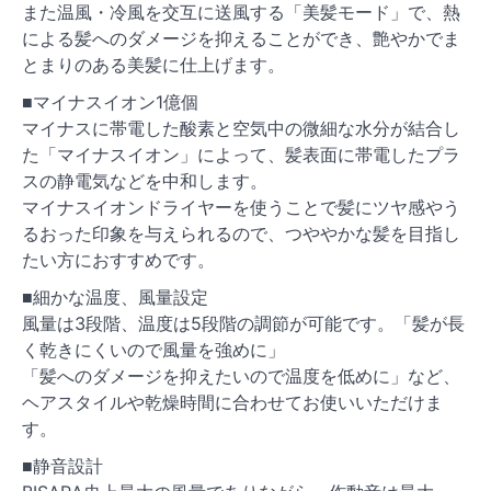
また温風・冷風を交互に送風する「美髪モード」で、熱
による髪へのダメージを抑えることができ、艶やかでま
とまりのある美髪に仕上げます。
■マイナスイオン1億個
マイナスに帯電した酸素と空気中の微細な水分が結合し
た「マイナスイオン」によって、髪表面に帯電したプラ
スの静電気などを中和します。
マイナスイオンドライヤーを使うことで髪にツヤ感やう
るおった印象を与えられるので、つややかな髪を目指し
たい方におすすめです。
■細かな温度、風量設定
風量は3段階、温度は5段階の調節が可能です。「髪が長
く乾きにくいので風量を強めに」
「髪へのダメージを抑えたいので温度を低めに」など、
ヘアスタイルや乾燥時間に合わせてお使いいただけま
す。
■静音設計