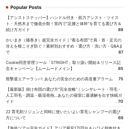
Popular Posts
【アシストステッパー】ハンドル付き・筋力アシスト・ツイス
ト・天然木まで徹底分類！室内で“足腰と体幹”を育てる選び方＆
続け方ガイド
89
かいまき（掻巻き）超完全ガイド｜“着る布団”で肩・首・足元の
冷えを根こそぎ防ぐ！素材別おすすめ・選び方・洗い方・Q&Aま
で
87
Cookie同意管理ツール「STRIGHT」取り扱い開始＆リリース記
念キャンペーン【ムームードメイン】
85
熊撃退エアーラッパ: あなたの安全のための高音量アラーム
75
【最新版】掛け布団の選び方“完全攻略”｜シンサレート・羽毛・
人工羽毛・調温・吸湿発熱…あなたの寝室に最適解を出す快眠ガ
イド
70
22 育毛剤リジュンと同時に使いたいよい育毛シャンプーの選び
方について
69
【海外ツアー完全ガイド】アジア最安1万円台＆ハワイ朝食付き