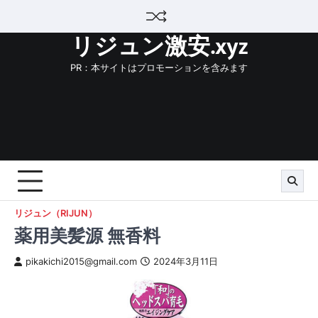
Skip
to
リジュン激安.xyz
content
PR：本サイトはプロモーションを含みます
リジュン（RIJUN）
薬用美髪源 無香料
pikakichi2015@gmail.com
2024年3月11日