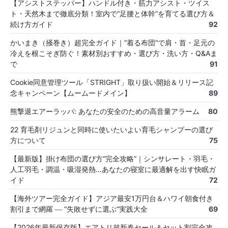
【アシストステッパー】ハンドル付き・筋力アシスト・ツイス
ト・天然木まで徹底分類！室内で“足腰と体幹”を育てる選び方＆
続け方ガイド
92
かいまき（掻巻き）超完全ガイド｜“着る布団”で肩・首・足元の
冷えを根こそぎ防ぐ！素材別おすすめ・選び方・洗い方・Q&Aま
で
91
Cookie同意管理ツール「STRIGHT」取り扱い開始＆リリース記
念キャンペーン【ムームードメイン】
89
熊撃退エアーラッパ: あなたの安全のための高音量アラーム
80
22 育毛剤リジュンと同時に使いたいよい育毛シャンプーの選び
方について
75
【最新版】掛け布団の選び方“完全攻略”｜シンサレート・羽毛・
人工羽毛・調温・吸湿発熱…あなたの寝室に最適解を出す快眠ガ
イド
72
【海外ツアー完全ガイド】アジア最安1万円台＆ハワイ朝食付き
割引まで網羅 ― “失敗せずに選ぶ”実践大全
69
【2026年最新保存版】エアトリ超新春セール＆セット割完全攻