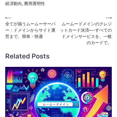
経済動向
,
費用透明性
投
⟵
⟶
全てが揃うムームーサーバ
ムームードメインのクレジ
稿
ー：ドメインからサイト運
ットカード決済—-すべての
ナ
営まで、簡単・快適
ドメインサービスを、一枚
ビ
のカードで。
ゲ
Related Posts
ー
シ
ョ
ン