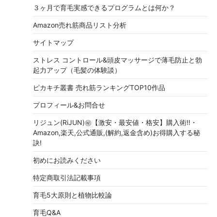
３ヶ月で育毛実感できるプログラムとは何か？
Amazon売れ筋商品リスト分析
サイトマップ
ストレス コントロール&頭皮マッサージで薄毛防止と勃
起力アップ（毛髪の体験談）
ピカキチ叢書 売れ筋ランキングTOP10作品
プロフィール&お問合せ
リジュン(RiJUN)㊙【激安・最安値・格安】購入術!!・
Amazon,楽天,公式通販,(解約,返金含め)お得購入する秘
訣!
初めにお読みください
特定商取引法記載事項
育毛5大原則と植物比較論
育毛Q&A