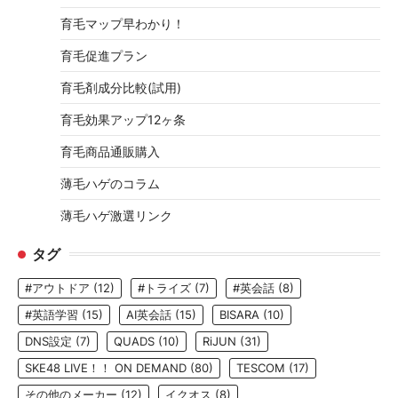
育毛マップ早わかり！
育毛促進プラン
育毛剤成分比較(試用)
育毛効果アップ12ヶ条
育毛商品通販購入
薄毛ハゲのコラム
薄毛ハゲ激選リンク
タグ
#アウトドア
(12)
#トライズ
(7)
#英会話
(8)
#英語学習
(15)
AI英会話
(15)
BISARA
(10)
DNS設定
(7)
QUADS
(10)
RiJUN
(31)
SKE48 LIVE！！ ON DEMAND
(80)
TESCOM
(17)
その他のメーカー
(12)
イクオス
(8)