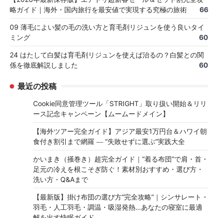
略ガイド｜海外・国内旅行を最安値で実現する究極の旅術
66
09 薄毛によい髪の毛の洗い方と育毛剤リジュンを使う良いタイ
ミング
60
24 はたして白髪は育毛剤リジュンを使えば治るの？白髪との関
係を徹底解説しました
60
最近の投稿
Cookie同意管理ツール「STRIGHT」取り扱い開始＆リリ
ース記念キャンペーン【ムームードメイン】
【海外ツアー完全ガイド】アジア最安1万円台＆ハワイ朝
食付き割引まで網羅 ― “失敗せずに選ぶ”実践大全
かいまき（掻巻き）超完全ガイド｜“着る布団”で肩・首・
足元の冷えを根こそぎ防ぐ！素材別おすすめ・選び方・
洗い方・Q&Aまで
【最新版】掛け布団の選び方“完全攻略”｜シンサレート・
羽毛・人工羽毛・調温・吸湿発熱…あなたの寝室に最適
解を出す快眠ガイド