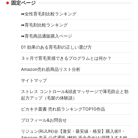
固定ページ
カ
イ
➡女性育毛剤比較ランキング
ブ
➡育毛剤比較ランキング
➡育毛商品通販購入ページ
01 効果のある育毛剤の正しい選び方
３ヶ月で育毛実感できるプログラムとは何か？
Amazon売れ筋商品リスト分析
サイトマップ
ストレス コントロール&頭皮マッサージで薄毛防止と勃
起力アップ（毛髪の体験談）
ピカキチ叢書 売れ筋ランキングTOP10作品
プロフィール&お問合せ
リジュン(RiJUN)㊙【激安・最安値・格安】購入術!!・
Amazon,楽天,公式通販,(解約,返金含め)お得購入する秘