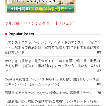
フルボ酸・リデンシル配合！【リジュン】
Popular Posts
【アシストステッパー】ハンドル付き・筋力アシスト・ツイス
ト・天然木まで徹底分類！室内で“足腰と体幹”を育てる選び方＆
続け方ガイド
89
かいまき（掻巻き）超完全ガイド｜“着る布団”で肩・首・足元の
冷えを根こそぎ防ぐ！素材別おすすめ・選び方・洗い方・Q&Aま
で
87
Cookie同意管理ツール「STRIGHT」取り扱い開始＆リリース記
念キャンペーン【ムームードメイン】
85
熊撃退エアーラッパ: あなたの安全のための高音量アラーム
75
【最新版】掛け布団の選び方“完全攻略”｜シンサレート・羽毛・