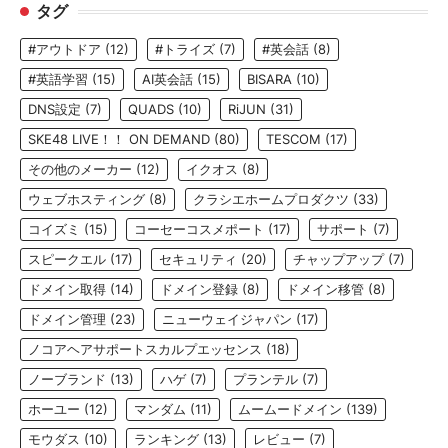
タグ
#アウトドア
(12)
#トライズ
(7)
#英会話
(8)
#英語学習
(15)
AI英会話
(15)
BISARA
(10)
DNS設定
(7)
QUADS
(10)
RiJUN
(31)
SKE48 LIVE！！ ON DEMAND
(80)
TESCOM
(17)
その他のメーカー
(12)
イクオス
(8)
ウェブホスティング
(8)
クラシエホームプロダクツ
(33)
コイズミ
(15)
コーセーコスメポート
(17)
サポート
(7)
スピークエル
(17)
セキュリティ
(20)
チャップアップ
(7)
ドメイン取得
(14)
ドメイン登録
(8)
ドメイン移管
(8)
ドメイン管理
(23)
ニューウェイジャパン
(17)
ノコアヘアサポートスカルプエッセンス
(18)
ノーブランド
(13)
ハゲ
(7)
プランテル
(7)
ホーユー
(12)
マンダム
(11)
ムームードメイン
(139)
モウダス
(10)
ランキング
(13)
レビュー
(7)