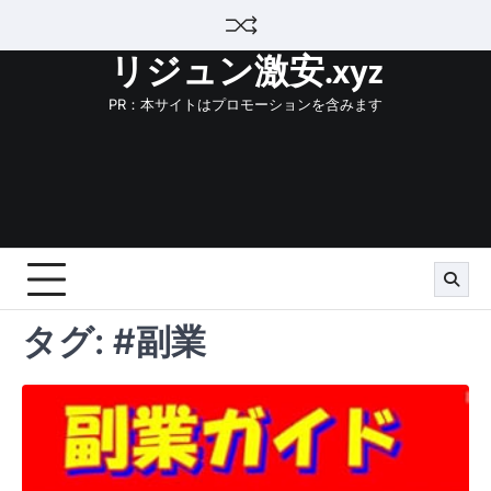
Skip
to
リジュン激安.xyz
content
PR：本サイトはプロモーションを含みます
タグ:
#副業