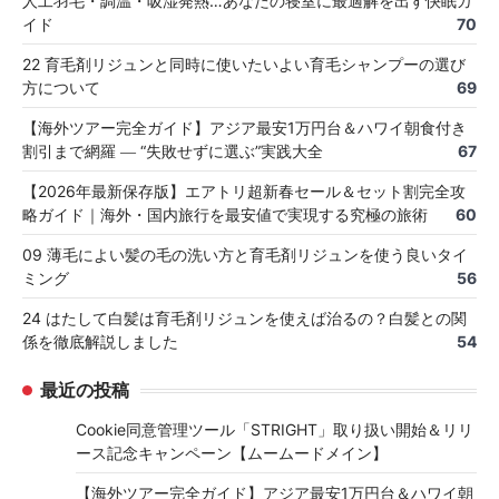
人工羽毛・調温・吸湿発熱…あなたの寝室に最適解を出す快眠ガ
イド
70
22 育毛剤リジュンと同時に使いたいよい育毛シャンプーの選び
方について
69
【海外ツアー完全ガイド】アジア最安1万円台＆ハワイ朝食付き
割引まで網羅 ― “失敗せずに選ぶ”実践大全
67
【2026年最新保存版】エアトリ超新春セール＆セット割完全攻
略ガイド｜海外・国内旅行を最安値で実現する究極の旅術
60
09 薄毛によい髪の毛の洗い方と育毛剤リジュンを使う良いタイ
ミング
56
24 はたして白髪は育毛剤リジュンを使えば治るの？白髪との関
係を徹底解説しました
54
最近の投稿
Cookie同意管理ツール「STRIGHT」取り扱い開始＆リリ
ース記念キャンペーン【ムームードメイン】
【海外ツアー完全ガイド】アジア最安1万円台＆ハワイ朝