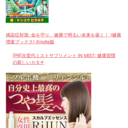
感染症対策: 命を守り、健康で明るい未来を築く！ (健康
増進ブックス) Kindle版
[PR]次世代ミストサプリメント IN MIST: 健康習慣
の新しいカタチ