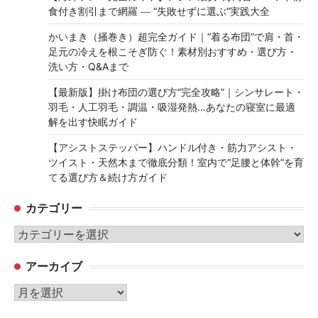
食付き割引まで網羅 ― “失敗せずに選ぶ”実践大全
かいまき（掻巻き）超完全ガイド｜“着る布団”で肩・首・
足元の冷えを根こそぎ防ぐ！素材別おすすめ・選び方・
洗い方・Q&Aまで
【最新版】掛け布団の選び方“完全攻略”｜シンサレート・
羽毛・人工羽毛・調温・吸湿発熱…あなたの寝室に最適
解を出す快眠ガイド
【アシストステッパー】ハンドル付き・筋力アシスト・
ツイスト・天然木まで徹底分類！室内で“足腰と体幹”を育
てる選び方＆続け方ガイド
カテゴリー
カ
テ
アーカイブ
ゴ
リ
ア
ー
ー