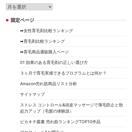
リ
ア
ー
ー
固定ページ
カ
イ
➡女性育毛剤比較ランキング
ブ
➡育毛剤比較ランキング
➡育毛商品通販購入ページ
01 効果のある育毛剤の正しい選び方
３ヶ月で育毛実感できるプログラムとは何か？
Amazon売れ筋商品リスト分析
サイトマップ
ストレス コントロール&頭皮マッサージで薄毛防止と勃
起力アップ（毛髪の体験談）
ピカキチ叢書 売れ筋ランキングTOP10作品