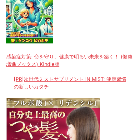
感染症対策: 命を守り、健康で明るい未来を築く！ (健康
増進ブックス) Kindle版
[PR]次世代ミストサプリメント IN MIST: 健康習慣
の新しいカタチ