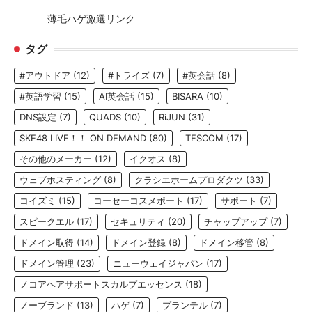
薄毛ハゲ激選リンク
タグ
#アウトドア
(12)
#トライズ
(7)
#英会話
(8)
#英語学習
(15)
AI英会話
(15)
BISARA
(10)
DNS設定
(7)
QUADS
(10)
RiJUN
(31)
SKE48 LIVE！！ ON DEMAND
(80)
TESCOM
(17)
その他のメーカー
(12)
イクオス
(8)
ウェブホスティング
(8)
クラシエホームプロダクツ
(33)
コイズミ
(15)
コーセーコスメポート
(17)
サポート
(7)
スピークエル
(17)
セキュリティ
(20)
チャップアップ
(7)
ドメイン取得
(14)
ドメイン登録
(8)
ドメイン移管
(8)
ドメイン管理
(23)
ニューウェイジャパン
(17)
ノコアヘアサポートスカルプエッセンス
(18)
ノーブランド
(13)
ハゲ
(7)
プランテル
(7)