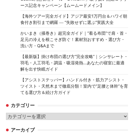
ース記念キャンペーン【ムームードメイン】
【海外ツアー完全ガイド】アジア最安1万円台＆ハワイ朝
食付き割引まで網羅 ― “失敗せずに選ぶ”実践大全
かいまき（掻巻き）超完全ガイド｜“着る布団”で肩・首・
足元の冷えを根こそぎ防ぐ！素材別おすすめ・選び方・
洗い方・Q&Aまで
【最新版】掛け布団の選び方“完全攻略”｜シンサレート・
羽毛・人工羽毛・調温・吸湿発熱…あなたの寝室に最適
解を出す快眠ガイド
【アシストステッパー】ハンドル付き・筋力アシスト・
ツイスト・天然木まで徹底分類！室内で“足腰と体幹”を育
てる選び方＆続け方ガイド
カテゴリー
カ
テ
アーカイブ
ゴ