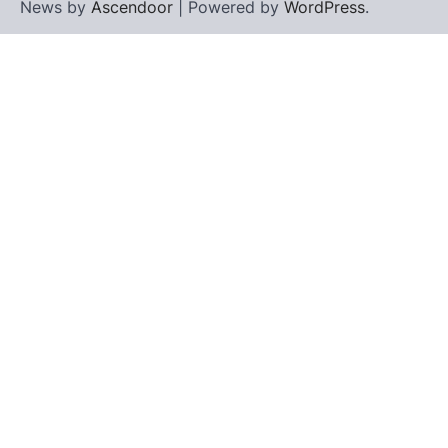
News by
Ascendoor
| Powered by
WordPress
.