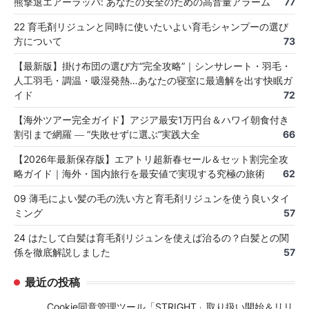
熊撃退エアーラッパ: あなたの安全のための高音量アラーム
77
22 育毛剤リジュンと同時に使いたいよい育毛シャンプーの選び
方について
73
【最新版】掛け布団の選び方“完全攻略”｜シンサレート・羽毛・
人工羽毛・調温・吸湿発熱…あなたの寝室に最適解を出す快眠ガ
イド
72
【海外ツアー完全ガイド】アジア最安1万円台＆ハワイ朝食付き
割引まで網羅 ― “失敗せずに選ぶ”実践大全
66
【2026年最新保存版】エアトリ超新春セール＆セット割完全攻
略ガイド｜海外・国内旅行を最安値で実現する究極の旅術
62
09 薄毛によい髪の毛の洗い方と育毛剤リジュンを使う良いタイ
ミング
57
24 はたして白髪は育毛剤リジュンを使えば治るの？白髪との関
係を徹底解説しました
57
最近の投稿
Cookie同意管理ツール「STRIGHT」取り扱い開始＆リリ