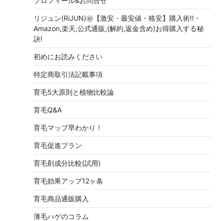
プロフィール&お問合せ
リジュン(RiJUN)㊙【激安・最安値・格安】購入術!!・
Amazon,楽天,公式通販,(解約,返金含め)お得購入する秘
訣!
初めにお読みください
特定商取引法記載事項
育毛5大原則と植物比較論
育毛Q&A
育毛マップ早わかり！
育毛促進プラン
育毛剤成分比較(試用)
育毛効果アップ12ヶ条
育毛商品通販購入
薄毛ハゲのコラム