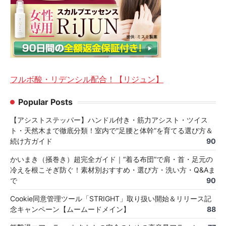
フルボ酸・リデンシル配合！【リジュン】
Popular Posts
【アシストステッパー】ハンドル付き・筋力アシスト・ツイス
ト・天然木まで徹底分類！室内で“足腰と体幹”を育てる選び方＆
続け方ガイド
90
かいまき（掻巻き）超完全ガイド｜“着る布団”で肩・首・足元の
冷えを根こそぎ防ぐ！素材別おすすめ・選び方・洗い方・Q&Aま
で
90
Cookie同意管理ツール「STRIGHT」取り扱い開始＆リリース記
念キャンペーン【ムームードメイン】
88