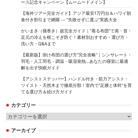
ース記念キャンペーン【ムームードメイン】
【海外ツアー完全ガイド】アジア最安1万円台＆ハワイ朝
食付き割引まで網羅 ― “失敗せずに選ぶ”実践大全
かいまき（掻巻き）超完全ガイド｜“着る布団”で肩・首・
足元の冷えを根こそぎ防ぐ！素材別おすすめ・選び方・
洗い方・Q&Aまで
【最新版】掛け布団の選び方“完全攻略”｜シンサレート・
羽毛・人工羽毛・調温・吸湿発熱…あなたの寝室に最適
解を出す快眠ガイド
【アシストステッパー】ハンドル付き・筋力アシスト・
ツイスト・天然木まで徹底分類！室内で“足腰と体幹”を育
てる選び方＆続け方ガイド
カテゴリー
カ
テ
アーカイブ
ゴ