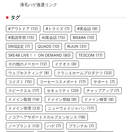
薄毛ハゲ激選リンク
タグ
#アウトドア
(12)
#トライズ
(7)
#英会話
(8)
#英語学習
(15)
AI英会話
(15)
BISARA
(10)
DNS設定
(7)
QUADS
(10)
RiJUN
(31)
SKE48 LIVE！！ ON DEMAND
(80)
TESCOM
(17)
その他のメーカー
(12)
イクオス
(8)
ウェブホスティング
(8)
クラシエホームプロダクツ
(33)
コイズミ
(15)
コーセーコスメポート
(17)
サポート
(7)
スピークエル
(17)
セキュリティ
(20)
チャップアップ
(7)
ドメイン取得
(14)
ドメイン登録
(8)
ドメイン移管
(8)
ドメイン管理
(23)
ニューウェイジャパン
(17)
ノコアヘアサポートスカルプエッセンス
(18)
ノーブランド
(13)
ハゲ
(7)
プランテル
(7)