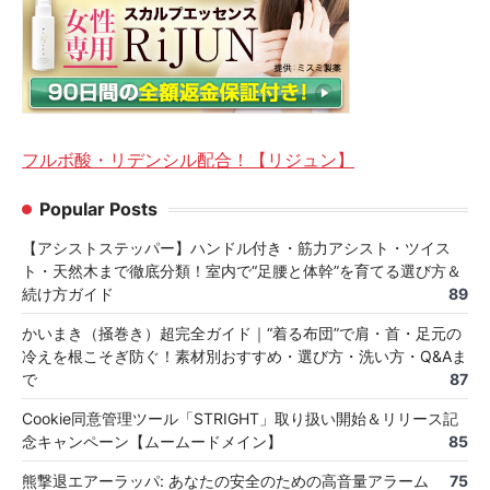
フルボ酸・リデンシル配合！【リジュン】
Popular Posts
【アシストステッパー】ハンドル付き・筋力アシスト・ツイス
ト・天然木まで徹底分類！室内で“足腰と体幹”を育てる選び方＆
続け方ガイド
89
かいまき（掻巻き）超完全ガイド｜“着る布団”で肩・首・足元の
冷えを根こそぎ防ぐ！素材別おすすめ・選び方・洗い方・Q&Aま
で
87
Cookie同意管理ツール「STRIGHT」取り扱い開始＆リリース記
念キャンペーン【ムームードメイン】
85
熊撃退エアーラッパ: あなたの安全のための高音量アラーム
75