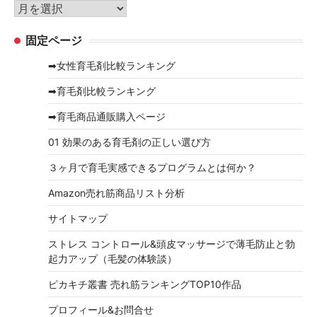
リ
ア
ー
ー
固定ページ
カ
イ
➡女性育毛剤比較ランキング
ブ
➡育毛剤比較ランキング
➡育毛商品通販購入ページ
01 効果のある育毛剤の正しい選び方
３ヶ月で育毛実感できるプログラムとは何か？
Amazon売れ筋商品リスト分析
サイトマップ
ストレス コントロール&頭皮マッサージで薄毛防止と勃
起力アップ（毛髪の体験談）
ピカキチ叢書 売れ筋ランキングTOP10作品
プロフィール&お問合せ