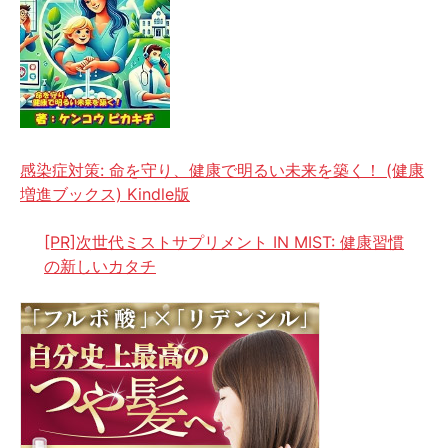
感染症対策: 命を守り、健康で明るい未来を築く！ (健康
増進ブックス) Kindle版
[PR]次世代ミストサプリメント IN MIST: 健康習慣
の新しいカタチ