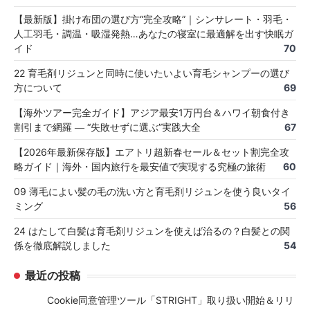
【最新版】掛け布団の選び方“完全攻略”｜シンサレート・羽毛・
人工羽毛・調温・吸湿発熱…あなたの寝室に最適解を出す快眠ガ
イド
70
22 育毛剤リジュンと同時に使いたいよい育毛シャンプーの選び
方について
69
【海外ツアー完全ガイド】アジア最安1万円台＆ハワイ朝食付き
割引まで網羅 ― “失敗せずに選ぶ”実践大全
67
【2026年最新保存版】エアトリ超新春セール＆セット割完全攻
略ガイド｜海外・国内旅行を最安値で実現する究極の旅術
60
09 薄毛によい髪の毛の洗い方と育毛剤リジュンを使う良いタイ
ミング
56
24 はたして白髪は育毛剤リジュンを使えば治るの？白髪との関
係を徹底解説しました
54
最近の投稿
Cookie同意管理ツール「STRIGHT」取り扱い開始＆リリ