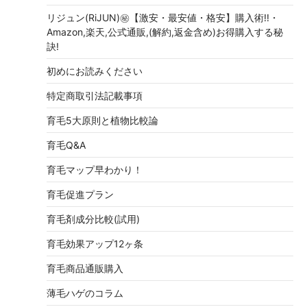
リジュン(RiJUN)㊙【激安・最安値・格安】購入術!!・
Amazon,楽天,公式通販,(解約,返金含め)お得購入する秘
訣!
初めにお読みください
特定商取引法記載事項
育毛5大原則と植物比較論
育毛Q&A
育毛マップ早わかり！
育毛促進プラン
育毛剤成分比較(試用)
育毛効果アップ12ヶ条
育毛商品通販購入
薄毛ハゲのコラム