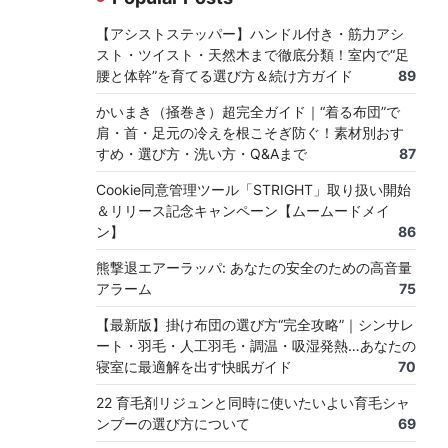
【アシストステッパー】ハンドル付き・筋力アシ
スト・ツイスト・天然木まで徹底分類！室内で“足
腰と体幹”を育てる選び方＆続け方ガイド
89
かいまき（掻巻き）超完全ガイド｜“着る布団”で
肩・首・足元の冷えを根こそぎ防ぐ！素材別おす
すめ・選び方・洗い方・Q&Aまで
87
Cookie同意管理ツール「STRIGHT」取り扱い開始
＆リリース記念キャンペーン【ムームードメイ
ン】
86
熊撃退エアーラッパ: あなたの安全のための高音量
アラーム
75
【最新版】掛け布団の選び方“完全攻略”｜シンサレ
ート・羽毛・人工羽毛・調温・吸湿発熱…あなたの
寝室に最適解を出す快眠ガイド
70
22 育毛剤リジュンと同時に使いたいよい育毛シャ
ンプーの選び方について
69