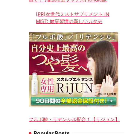
[PR]次世代ミストサプリメント IN
MIST: 健康習慣の新しいカタチ
フルボ酸・リデンシル配合！【リジュン】
Popular Posts