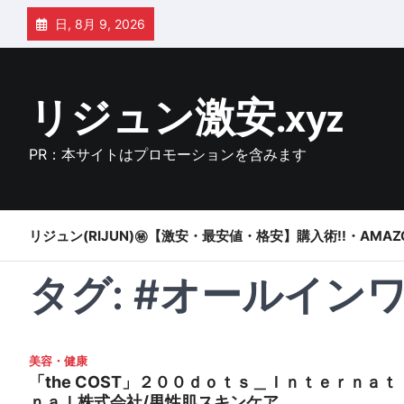
Skip
日, 8月 9, 2026
to
content
リジュン激安.xyz
PR：本サイトはプロモーションを含みます
リジュン(RIJUN)㊙【激安・最安値・格安】購入術!!・AMAZ
タグ:
#オールインワ
美容・健康
「the COST」２００ｄｏｔｓ＿Ｉｎｔｅｒｎａｔ
ｎａｌ株式会社/男性肌スキンケア