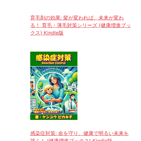
育毛剤の効果: 髪が変われば、未来が変わ
る！ 育毛・薄毛対策シリーズ (健康増進ブッ
クス) Kindle版
感染症対策: 命を守り、健康で明るい未来を
築く！ (健康増進ブックス) Kindle版