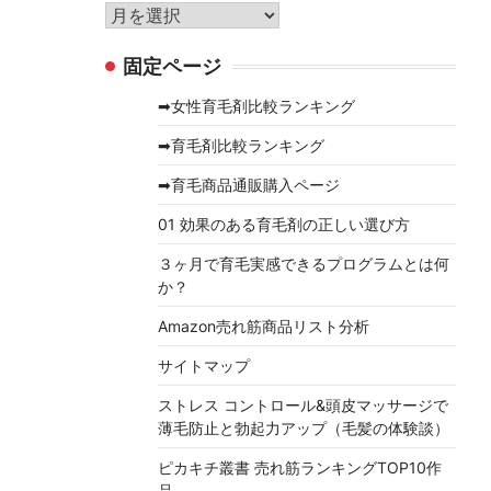
リ
ア
ー
ー
固定ページ
カ
イ
➡女性育毛剤比較ランキング
ブ
➡育毛剤比較ランキング
➡育毛商品通販購入ページ
01 効果のある育毛剤の正しい選び方
３ヶ月で育毛実感できるプログラムとは何
か？
Amazon売れ筋商品リスト分析
サイトマップ
ストレス コントロール&頭皮マッサージで
薄毛防止と勃起力アップ（毛髪の体験談）
ピカキチ叢書 売れ筋ランキングTOP10作
品