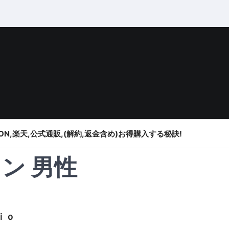
ON,楽天,公式通販,(解約,返金含め)お得購入する秘訣!
ン 男性
ｉｏ