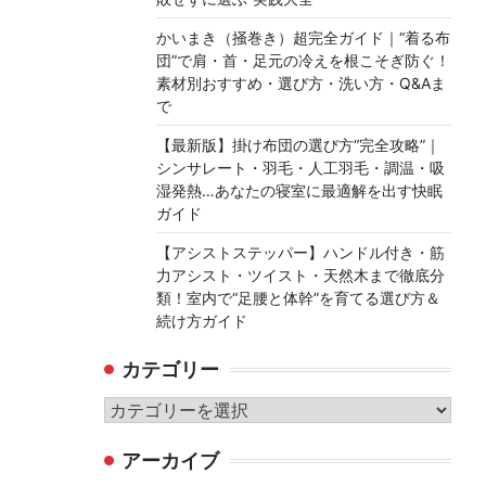
かいまき（掻巻き）超完全ガイド｜“着る布
団”で肩・首・足元の冷えを根こそぎ防ぐ！
素材別おすすめ・選び方・洗い方・Q&Aま
で
【最新版】掛け布団の選び方“完全攻略”｜
シンサレート・羽毛・人工羽毛・調温・吸
湿発熱…あなたの寝室に最適解を出す快眠
ガイド
【アシストステッパー】ハンドル付き・筋
力アシスト・ツイスト・天然木まで徹底分
類！室内で“足腰と体幹”を育てる選び方＆
続け方ガイド
カテゴリー
カ
テ
アーカイブ
ゴ