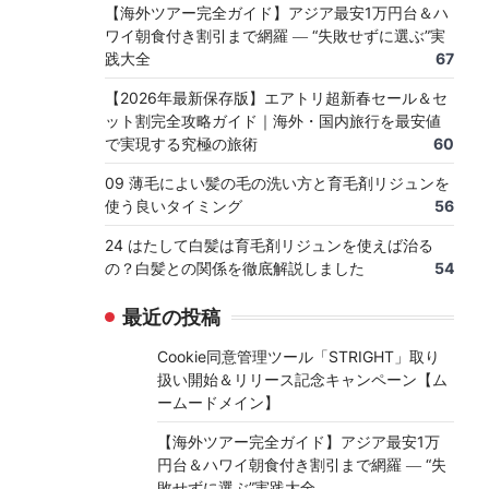
【海外ツアー完全ガイド】アジア最安1万円台＆ハ
ワイ朝食付き割引まで網羅 ― “失敗せずに選ぶ”実
践大全
67
【2026年最新保存版】エアトリ超新春セール＆セ
ット割完全攻略ガイド｜海外・国内旅行を最安値
で実現する究極の旅術
60
09 薄毛によい髪の毛の洗い方と育毛剤リジュンを
使う良いタイミング
56
24 はたして白髪は育毛剤リジュンを使えば治る
の？白髪との関係を徹底解説しました
54
最近の投稿
Cookie同意管理ツール「STRIGHT」取り
扱い開始＆リリース記念キャンペーン【ム
ームードメイン】
【海外ツアー完全ガイド】アジア最安1万
円台＆ハワイ朝食付き割引まで網羅 ― “失
敗せずに選ぶ”実践大全