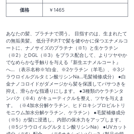
価格
￥1465
あなたの髪、プラチナで潤う。 目指すのは、生まれたて
の無垢美髪。 低分子P.P.Tで髪を健やかに保つエナメルコ
ートに、ナノサイズのプラチナ（※1）と生ケラチン
（※2）とDGL（※3）をプラス配合して、よりツヤやか
でなめらかな手触りを与える『新生エナメルコート』
へ… （表示名称※1白金、※2ケラチン（羊毛）、※3ジ
ラウロイルグルタミン酸リシンNa…毛髪補修成分） ●白
金ナノコロイドがダメージから髪を保護してパサつきを
抑え、滑らかな指通りにします。 ●3種類のケラチンタ
ンパク（※4）がキューティクルを整え、ツヤを与えま
す。 （※4加水分解ケラチン、ヒドロキシプロピルトリ
モニウム加水分解ケラチン、ケラチン） ●毛髪補修成分
（※5）が髪に浸透し、内部の保水力をアップします。
（※5ジラウロイルグルタミン酸リシンNa） ●UVカット