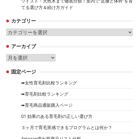
ツイスト・天然木まで徹底分類！室内で“足腰と体幹”を育
てる選び方＆続け方ガイド
カテゴリー
カ
テ
アーカイブ
ゴ
リ
ア
ー
ー
固定ページ
カ
イ
➡女性育毛剤比較ランキング
ブ
➡育毛剤比較ランキング
➡育毛商品通販購入ページ
01 効果のある育毛剤の正しい選び方
３ヶ月で育毛実感できるプログラムとは何か？
Amazon売れ筋商品リスト分析