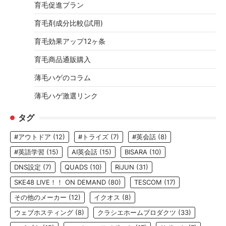
育毛促進プラン
育毛剤成分比較(試用)
育毛効果アップ12ヶ条
育毛商品通販購入
薄毛ハゲのコラム
薄毛ハゲ激選リンク
タグ
#アウトドア
(12)
#トライズ
(7)
#英会話
(8)
#英語学習
(15)
AI英会話
(15)
BISARA
(10)
DNS設定
(7)
QUADS
(10)
RiJUN
(31)
SKE48 LIVE！！ ON DEMAND
(80)
TESCOM
(17)
その他のメーカー
(12)
イクオス
(8)
ウェブホスティング
(8)
クラシエホームプロダクツ
(33)