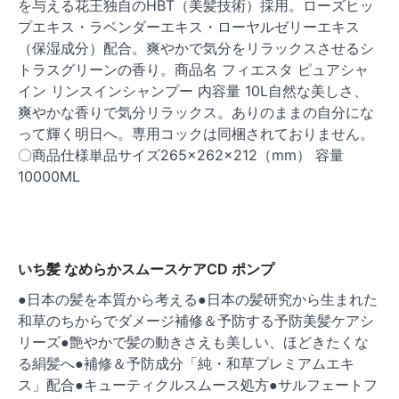
を与える花王独自のHBT（美髪技術）採用。ローズヒッ
プエキス・ラベンダーエキス・ローヤルゼリーエキス
（保湿成分）配合。爽やかで気分をリラックスさせるシ
トラスグリーンの香り。商品名 フィエスタ ピュアシャ
イン リンスインシャンプー 内容量 10L自然な美しさ、
爽やかな香りで気分リラックス。ありのままの自分にな
って輝く明日へ。専用コックは同梱されておりません。
〇商品仕様単品サイズ265×262×212（mm） 容量
10000ML
いち髪 なめらかスムースケアCD ポンプ
●日本の髪を本質から考える●日本の髪研究から生まれた
和草のちからでダメージ補修＆予防する予防美髪ケアシ
リーズ●艶やかで髪の動きさえも美しい、ほどきたくな
る絹髪へ●補修＆予防成分「純・和草プレミアムエキ
ス」配合●キューティクルスムース処方●サルフェートフ