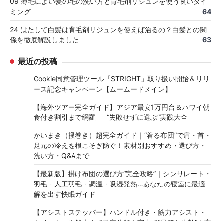
09 薄毛によい髪の毛の洗い方と育毛剤リジュンを使う良いタイ
ミング
64
24 はたして白髪は育毛剤リジュンを使えば治るの？白髪との関
係を徹底解説しました
63
最近の投稿
Cookie同意管理ツール「STRIGHT」取り扱い開始＆リリ
ース記念キャンペーン【ムームードメイン】
【海外ツアー完全ガイド】アジア最安1万円台＆ハワイ朝
食付き割引まで網羅 ― “失敗せずに選ぶ”実践大全
かいまき（掻巻き）超完全ガイド｜“着る布団”で肩・首・
足元の冷えを根こそぎ防ぐ！素材別おすすめ・選び方・
洗い方・Q&Aまで
【最新版】掛け布団の選び方“完全攻略”｜シンサレート・
羽毛・人工羽毛・調温・吸湿発熱…あなたの寝室に最適
解を出す快眠ガイド
【アシストステッパー】ハンドル付き・筋力アシスト・