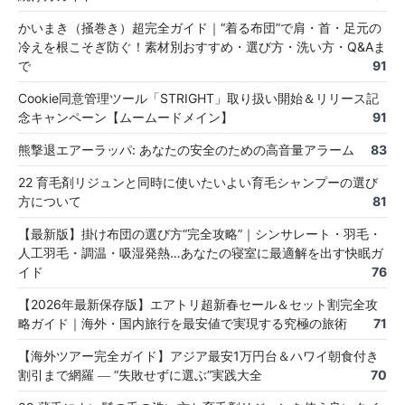
かいまき（掻巻き）超完全ガイド｜“着る布団”で肩・首・足元の
冷えを根こそぎ防ぐ！素材別おすすめ・選び方・洗い方・Q&Aま
で
91
Cookie同意管理ツール「STRIGHT」取り扱い開始＆リリース記
念キャンペーン【ムームードメイン】
91
熊撃退エアーラッパ: あなたの安全のための高音量アラーム
83
22 育毛剤リジュンと同時に使いたいよい育毛シャンプーの選び
方について
81
【最新版】掛け布団の選び方“完全攻略”｜シンサレート・羽毛・
人工羽毛・調温・吸湿発熱…あなたの寝室に最適解を出す快眠ガ
イド
76
【2026年最新保存版】エアトリ超新春セール＆セット割完全攻
略ガイド｜海外・国内旅行を最安値で実現する究極の旅術
71
【海外ツアー完全ガイド】アジア最安1万円台＆ハワイ朝食付き
割引まで網羅 ― “失敗せずに選ぶ”実践大全
70