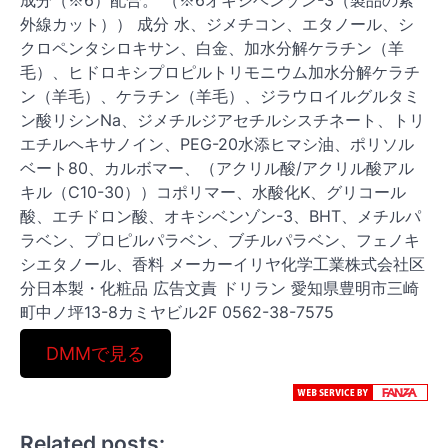
成分（※6）配合。 （※6オキシベンゾン-3（製品の紫
外線カット）） 成分 水、ジメチコン、エタノール、シ
クロペンタシロキサン、白金、加水分解ケラチン（羊
毛）、ヒドロキシプロピルトリモニウム加水分解ケラチ
ン（羊毛）、ケラチン（羊毛）、ジラウロイルグルタミ
ン酸リシンNa、ジメチルジアセチルシスチネート、トリ
エチルヘキサノイン、PEG-20水添ヒマシ油、ポリソル
ベート80、カルボマー、（アクリル酸/アクリル酸アル
キル（C10-30））コポリマー、水酸化K、グリコール
酸、エチドロン酸、オキシベンゾン-3、BHT、メチルパ
ラベン、プロピルパラベン、ブチルパラベン、フェノキ
シエタノール、香料 メーカーイリヤ化学工業株式会社区
分日本製・化粧品 広告文責 ドリラン 愛知県豊明市三崎
町中ノ坪13-8カミヤビル2F 0562-38-7575
DMMで見る
Related posts: