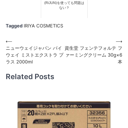
(RiJUN)を使っても問題は
ない？
Tagged
IRIYA COSMETICS
投
⟵
⟶
ニューウェイジャパン パイ
資生堂 フェンテフォルテ フ
稿
ウェイ ミストエクストラ プ
ァーミングクリーム 30g×6
ナ
ラス 2000ml
本
ビ
Related Posts
ゲ
ー
シ
ョ
ン