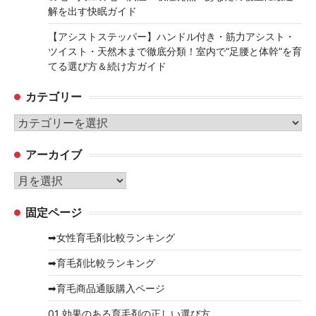
解を出す快眠ガイド
【アシストステッパー】ハンドル付き・筋力アシスト・
ツイスト・天然木まで徹底分類！室内で“足腰と体幹”を育
てる選び方＆続け方ガイド
カテゴリー
カ
テ
アーカイブ
ゴ
リ
ア
ー
ー
固定ページ
カ
イ
➡女性育毛剤比較ランキング
ブ
➡育毛剤比較ランキング
➡育毛商品通販購入ページ
01 効果のある育毛剤の正しい選び方