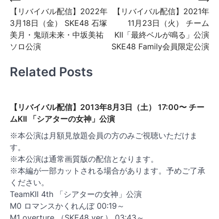
投
【リバイバル配信】2022年
【リバイバル配信】2021年
稿
3月18日（金） SKE48 石塚
11月23日（火） チーム
ナ
美月・鬼頭未来・中坂美祐
KII「最終ベルが鳴る」公演
ビ
ソロ公演
SKE48 Family会員限定公演
ゲ
Related Posts
ー
シ
ョ
【リバイバル配信】2013年8月3日（土） 17:00〜 チー
ムKII 「シアターの女神」公演
ン
※本公演は月額見放題会員の方のみご視聴いただけま
す。
※本公演は通常画質版の配信となります。
※本編が一部カットされる場合があります。予めご了承
ください。
TeamKII 4th 「シアターの女神」公演
M0 ロマンスかくれんぼ 00:19～
M1 overture （SKE48 ver.） 03:43～