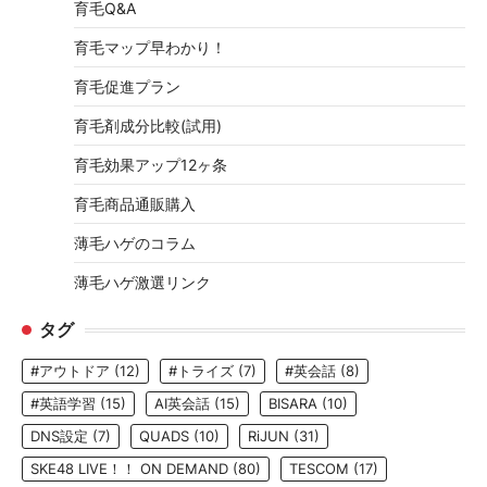
育毛Q&A
育毛マップ早わかり！
育毛促進プラン
育毛剤成分比較(試用)
育毛効果アップ12ヶ条
育毛商品通販購入
薄毛ハゲのコラム
薄毛ハゲ激選リンク
タグ
#アウトドア
(12)
#トライズ
(7)
#英会話
(8)
#英語学習
(15)
AI英会話
(15)
BISARA
(10)
DNS設定
(7)
QUADS
(10)
RiJUN
(31)
SKE48 LIVE！！ ON DEMAND
(80)
TESCOM
(17)