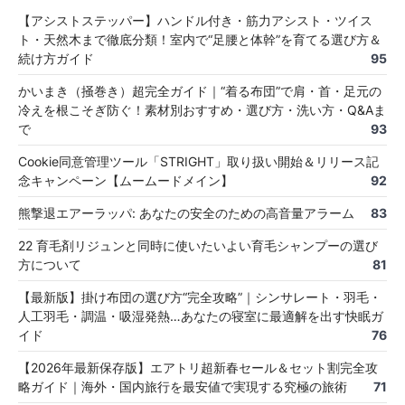
【アシストステッパー】ハンドル付き・筋力アシスト・ツイス
ト・天然木まで徹底分類！室内で“足腰と体幹”を育てる選び方＆
続け方ガイド
95
かいまき（掻巻き）超完全ガイド｜“着る布団”で肩・首・足元の
冷えを根こそぎ防ぐ！素材別おすすめ・選び方・洗い方・Q&Aま
で
93
Cookie同意管理ツール「STRIGHT」取り扱い開始＆リリース記
念キャンペーン【ムームードメイン】
92
熊撃退エアーラッパ: あなたの安全のための高音量アラーム
83
22 育毛剤リジュンと同時に使いたいよい育毛シャンプーの選び
方について
81
【最新版】掛け布団の選び方“完全攻略”｜シンサレート・羽毛・
人工羽毛・調温・吸湿発熱…あなたの寝室に最適解を出す快眠ガ
イド
76
【2026年最新保存版】エアトリ超新春セール＆セット割完全攻
略ガイド｜海外・国内旅行を最安値で実現する究極の旅術
71