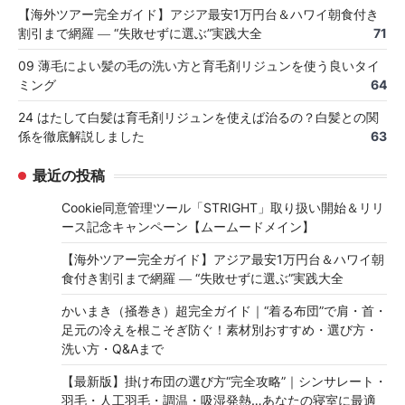
【海外ツアー完全ガイド】アジア最安1万円台＆ハワイ朝食付き
割引まで網羅 ― “失敗せずに選ぶ”実践大全
71
09 薄毛によい髪の毛の洗い方と育毛剤リジュンを使う良いタイ
ミング
64
24 はたして白髪は育毛剤リジュンを使えば治るの？白髪との関
係を徹底解説しました
63
最近の投稿
Cookie同意管理ツール「STRIGHT」取り扱い開始＆リリ
ース記念キャンペーン【ムームードメイン】
【海外ツアー完全ガイド】アジア最安1万円台＆ハワイ朝
食付き割引まで網羅 ― “失敗せずに選ぶ”実践大全
かいまき（掻巻き）超完全ガイド｜“着る布団”で肩・首・
足元の冷えを根こそぎ防ぐ！素材別おすすめ・選び方・
洗い方・Q&Aまで
【最新版】掛け布団の選び方“完全攻略”｜シンサレート・
羽毛・人工羽毛・調温・吸湿発熱…あなたの寝室に最適