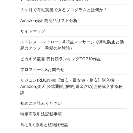
３ヶ月で育毛実感できるプログラムとは何か？
Amazon売れ筋商品リスト分析
サイトマップ
ストレス コントロール&頭皮マッサージで薄毛防止と勃
起力アップ（毛髪の体験談）
ピカキチ叢書 売れ筋ランキングTOP10作品
プロフィール&お問合せ
リジュン(RiJUN)㊙【激安・最安値・格安】購入術!!・
Amazon,楽天,公式通販,(解約,返金含め)お得購入する秘
訣!
初めにお読みください
特定商取引法記載事項
育毛5大原則と植物比較論