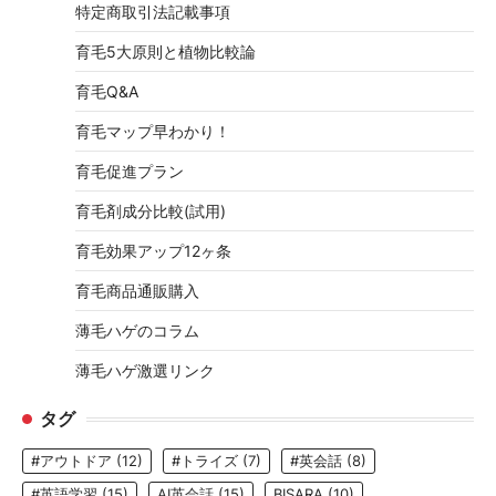
特定商取引法記載事項
育毛5大原則と植物比較論
育毛Q&A
育毛マップ早わかり！
育毛促進プラン
育毛剤成分比較(試用)
育毛効果アップ12ヶ条
育毛商品通販購入
薄毛ハゲのコラム
薄毛ハゲ激選リンク
タグ
#アウトドア
(12)
#トライズ
(7)
#英会話
(8)
#英語学習
(15)
AI英会話
(15)
BISARA
(10)