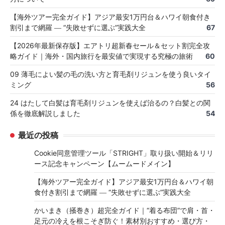
【海外ツアー完全ガイド】アジア最安1万円台＆ハワイ朝食付き
割引まで網羅 ― “失敗せずに選ぶ”実践大全
67
【2026年最新保存版】エアトリ超新春セール＆セット割完全攻
略ガイド｜海外・国内旅行を最安値で実現する究極の旅術
60
09 薄毛によい髪の毛の洗い方と育毛剤リジュンを使う良いタイ
ミング
56
24 はたして白髪は育毛剤リジュンを使えば治るの？白髪との関
係を徹底解説しました
54
最近の投稿
Cookie同意管理ツール「STRIGHT」取り扱い開始＆リリ
ース記念キャンペーン【ムームードメイン】
【海外ツアー完全ガイド】アジア最安1万円台＆ハワイ朝
食付き割引まで網羅 ― “失敗せずに選ぶ”実践大全
かいまき（掻巻き）超完全ガイド｜“着る布団”で肩・首・
足元の冷えを根こそぎ防ぐ！素材別おすすめ・選び方・