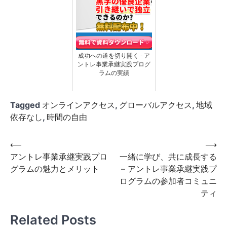
成功への道を切り開く - ア
ントレ事業承継実践プログ
ラムの実績
Tagged
オンラインアクセス
,
グローバルアクセス
,
地域
依存なし
,
時間の自由
投
⟵
⟶
アントレ事業承継実践プロ
一緒に学び、共に成長する
稿
グラムの魅力とメリット
– アントレ事業承継実践プ
ナ
ログラムの参加者コミュニ
ビ
ティ
ゲ
Related Posts
ー