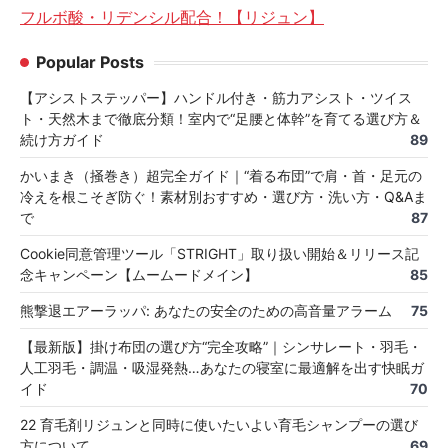
フルボ酸・リデンシル配合！【リジュン】
Popular Posts
【アシストステッパー】ハンドル付き・筋力アシスト・ツイス
ト・天然木まで徹底分類！室内で“足腰と体幹”を育てる選び方＆
続け方ガイド
89
かいまき（掻巻き）超完全ガイド｜“着る布団”で肩・首・足元の
冷えを根こそぎ防ぐ！素材別おすすめ・選び方・洗い方・Q&Aま
で
87
Cookie同意管理ツール「STRIGHT」取り扱い開始＆リリース記
念キャンペーン【ムームードメイン】
85
熊撃退エアーラッパ: あなたの安全のための高音量アラーム
75
【最新版】掛け布団の選び方“完全攻略”｜シンサレート・羽毛・
人工羽毛・調温・吸湿発熱…あなたの寝室に最適解を出す快眠ガ
イド
70
22 育毛剤リジュンと同時に使いたいよい育毛シャンプーの選び
方について
69