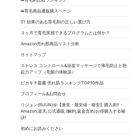
➡育毛商品通販購入ページ
01 効果のある育毛剤の正しい選び方
３ヶ月で育毛実感できるプログラムとは何か？
Amazon売れ筋商品リスト分析
サイトマップ
ストレス コントロール&頭皮マッサージで薄毛防止と勃
起力アップ（毛髪の体験談）
ピカキチ叢書 売れ筋ランキングTOP10作品
プロフィール&お問合せ
リジュン(RiJUN)㊙【激安・最安値・格安】購入術!!・
Amazon,楽天,公式通販,(解約,返金含め)お得購入する秘
訣!
初めにお読みください