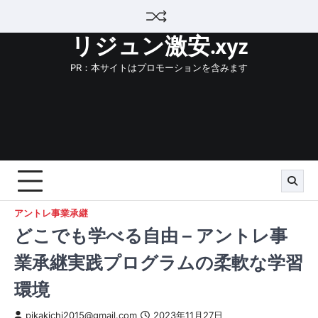
Skip
to
リジュン激安.xyz
content
PR：本サイトはプロモーションを含みます
アントレ事業承継
どこでも学べる自由 – アントレ事
業承継実践プログラムの柔軟な学習
環境
pikakichi2015@gmail.com
2023年11月27日