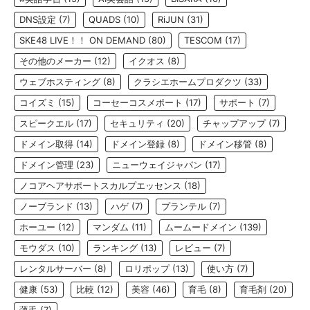
DNS設定
(7)
QUADS
(10)
RiJUN
(31)
SKE48 LIVE！！ ON DEMAND
(80)
TESCOM
(17)
その他のメーカー
(12)
イクオス
(8)
ウェブホスティング
(8)
クラシエホームプロダクツ
(33)
コイズミ
(15)
コーセーコスメポート
(17)
サポート
(7)
スピークエル
(17)
セキュリティ
(20)
チャップアップ
(7)
ドメイン取得
(14)
ドメイン登録
(8)
ドメイン移管
(8)
ドメイン管理
(23)
ニューウェイジャパン
(17)
ノコアヘアサポートスカルプエッセンス
(18)
ノーブランド
(13)
ハゲ
(7)
プランテル
(7)
ホーユー
(12)
マンダム
(11)
ムームードメイン
(139)
モウダス
(10)
ランキング
(13)
レビュー
(7)
レンタルサーバー
(8)
ロリポップ
(13)
使い方
(7)
健康
(53)
比較
(12)
美容
(46)
育毛
(8)
育毛剤
(20)