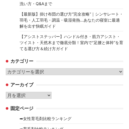
洗い方・Q&Aまで
【最新版】掛け布団の選び方“完全攻略”｜シンサレート・
羽毛・人工羽毛・調温・吸湿発熱…あなたの寝室に最適
解を出す快眠ガイド
【アシストステッパー】ハンドル付き・筋力アシスト・
ツイスト・天然木まで徹底分類！室内で“足腰と体幹”を育
てる選び方＆続け方ガイド
カテゴリー
カ
テ
アーカイブ
ゴ
リ
ア
ー
ー
固定ページ
カ
イ
➡女性育毛剤比較ランキング
ブ
➡育毛剤比較ランキング