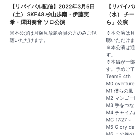
ー
【リバイバル配信】2022年3月5日
【リバイバル
シ
（土） SKE48 杉山歩南・伊藤実
（水） チー
ョ
希・澤田奏音 ソロ公演
ら」公演
ン
※本公演は月額見放題会員の方のみご視
※本公演は月
聴いただけます。
聴いただけま
※本公演は通
す。
※本編が一部
す。予めご了
TeamE 4
M0 overtur
M1 僕らの風 
M2 マンゴーN
M3 手をつな
M4 チャイムは
MC 17:27～
M5 Glory d
M6 この胸の