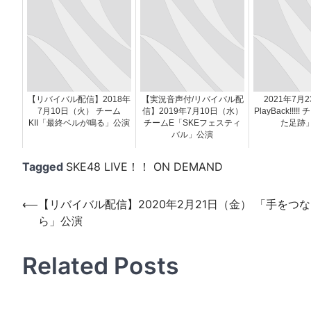
【リバイバル配信】2018年
【実況音声付/リバイバル配
2021年7月
7月10日（火） チーム
信】2019年7月10日（水）
PlayBack!!!
KII「最終ベルが鳴る」公演
チームE「SKEフェスティ
た足跡
バル」公演
Tagged
SKE48 LIVE！！ ON DEMAND
投
⟵
【リバイバル配信】2020年2月21日（金） 「手をつ
ら」公演
稿
ナ
Related Posts
ビ
ゲ