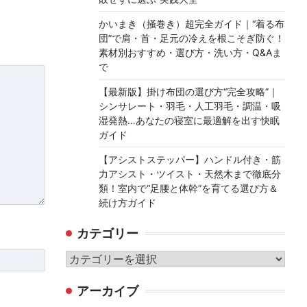
かいまき（掻巻き）超完全ガイド｜“着る布
団”で肩・首・足元の冷えを根こそぎ防ぐ！
素材別おすすめ・選び方・洗い方・Q&Aま
で
【最新版】掛け布団の選び方“完全攻略”｜
シンサレート・羽毛・人工羽毛・調温・吸
湿発熱…あなたの寝室に最適解を出す快眠
ガイド
【アシストステッパー】ハンドル付き・筋
力アシスト・ツイスト・天然木まで徹底分
類！室内で“足腰と体幹”を育てる選び方＆
続け方ガイド
カテゴリー
カ
テ
アーカイブ
ゴ