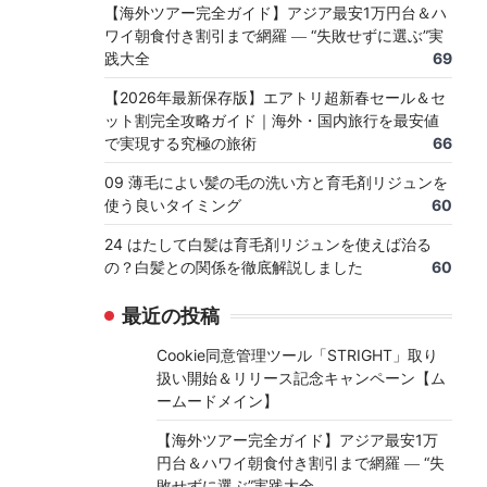
【海外ツアー完全ガイド】アジア最安1万円台＆ハ
ワイ朝食付き割引まで網羅 ― “失敗せずに選ぶ”実
践大全
69
【2026年最新保存版】エアトリ超新春セール＆セ
ット割完全攻略ガイド｜海外・国内旅行を最安値
で実現する究極の旅術
66
09 薄毛によい髪の毛の洗い方と育毛剤リジュンを
使う良いタイミング
60
24 はたして白髪は育毛剤リジュンを使えば治る
の？白髪との関係を徹底解説しました
60
最近の投稿
Cookie同意管理ツール「STRIGHT」取り
扱い開始＆リリース記念キャンペーン【ム
ームードメイン】
【海外ツアー完全ガイド】アジア最安1万
円台＆ハワイ朝食付き割引まで網羅 ― “失
敗せずに選ぶ”実践大全