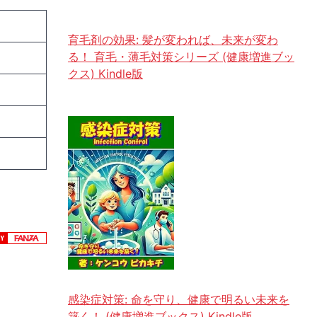
育毛剤の効果: 髪が変われば、未来が変わ
る！ 育毛・薄毛対策シリーズ (健康増進ブッ
クス) Kindle版
感染症対策: 命を守り、健康で明るい未来を
築く！ (健康増進ブックス) Kindle版