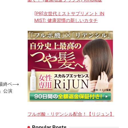
[PR]次世代ミストサプリメント IN
MIST: 健康習慣の新しいカタチ
「最終ベ
⟶
」公演
フルボ酸・リデンシル配合！【リジュン】
Popular Posts