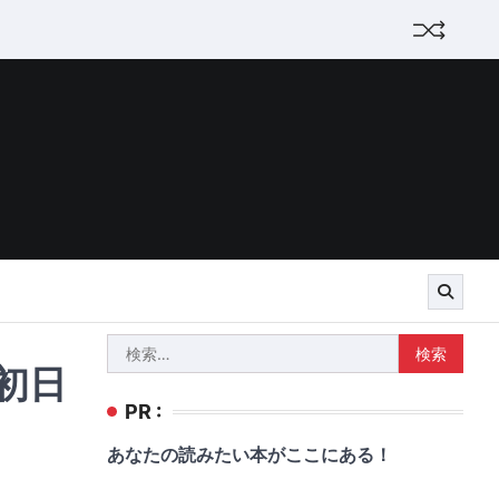
検
」初日
索:
PR :
あなたの読みたい本がここにある！