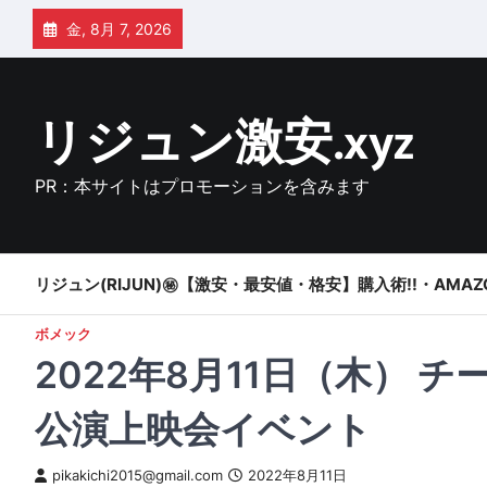
Skip
金, 8月 7, 2026
to
content
リジュン激安.xyz
PR：本サイトはプロモーションを含みます
リジュン(RIJUN)㊙【激安・最安値・格安】購入術!!・AMAZ
ボメック
2022年8月11日（木）
公演上映会イベント
pikakichi2015@gmail.com
2022年8月11日