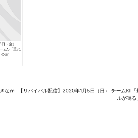
23日（金）
!! チームS「重ね
」公演
なぎなが
【リバイバル配信】2020年1月5日（日） チームKII
ルが鳴る