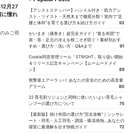
12月27
【アシストステッパー】ハンドル付き・筋力アシ
演に憧れ
スト・ツイスト・天然木まで徹底分類！室内で“足
腰と体幹”を育てる選び方＆続け方ガイド
92
のみご視
かいまき（掻巻き）超完全ガイド｜“着る布団”で
肩・首・足元の冷えを根こそぎ防ぐ！素材別おす
すめ・選び方・洗い方・Q&Aまで
91
Cookie同意管理ツール「STRIGHT」取り扱い開始
＆リリース記念キャンペーン【ムームードメイ
ン】
89
熊撃退エアーラッパ: あなたの安全のための高音量
アラーム
80
22 育毛剤リジュンと同時に使いたいよい育毛シャ
ンプーの選び方について
75
【最新版】掛け布団の選び方“完全攻略”｜シンサレ
ート・羽毛・人工羽毛・調温・吸湿発熱…あなたの
寝室に最適解を出す快眠ガイド
72