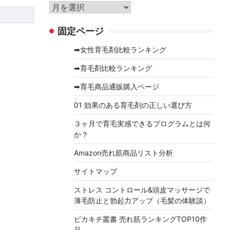
リ
ア
ー
ー
固定ページ
カ
イ
➡女性育毛剤比較ランキング
ブ
➡育毛剤比較ランキング
➡育毛商品通販購入ページ
01 効果のある育毛剤の正しい選び方
３ヶ月で育毛実感できるプログラムとは何
か？
Amazon売れ筋商品リスト分析
サイトマップ
ストレス コントロール&頭皮マッサージで
薄毛防止と勃起力アップ（毛髪の体験談）
ピカキチ叢書 売れ筋ランキングTOP10作
品