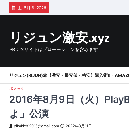
Skip
土, 8月 8, 2026
to
content
リジュン激安.xyz
PR：本サイトはプロモーションを含みます
リジュン(RIJUN)㊙【激安・最安値・格安】購入術!!・AMAZ
ボメック
2016年8月9日（火）PlayB
よ」公演
pikakichi2015@gmail.com
2022年8月11日