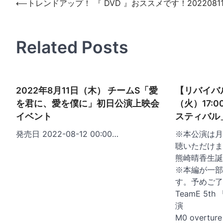
投
⟵
トレンドアップ！ 『 DVD 』おススメです！2022081
稿
ナ
Related Posts
ビ
ゲ
ー
2022年8月11日（木） チームS「愛
【リバイバル
シ
を君に、愛を僕に」初日公演上映会
（火）17:
ョ
イベント
スティバル
ン
発売日 2022-08-12 00:00…
※本公演は月
聴いただけま
熊崎晴香生誕
※本編が一部
す。予めご了
TeamE 5t
演
M0 overtur