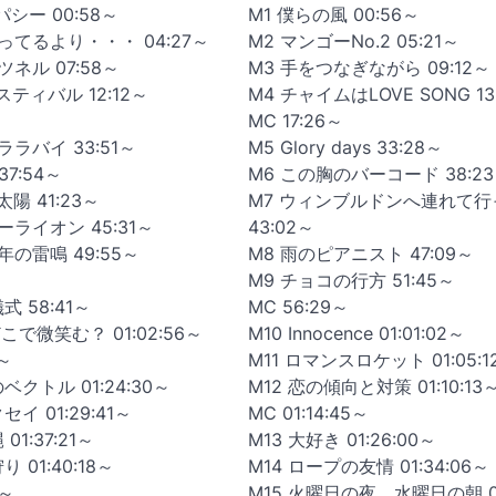
シー 00:58～
M1 僕らの風 00:56～
ってるより・・・ 04:27～
M2 マンゴーNo.2 05:21～
ネル 07:58～
M3 手をつなぎながら 09:12～
スティバル 12:12～
M4 チャイムはLOVE SONG 13
MC 17:26～
ララバイ 33:51～
M5 Glory days 33:28～
37:54～
M6 この胸のバーコード 38:2
陽 41:23～
M7 ウィンブルドンへ連れて行
ーライオン 45:31～
43:02～
年の雷鳴 49:55～
M8 雨のピアニスト 47:09～
M9 チョコの行方 51:45～
式 58:41～
MC 56:29～
こで微笑む？ 01:02:56～
M10 Innocence 01:01:02～
3～
M11 ロマンスロケット 01:05:1
ベクトル 01:24:30～
M12 恋の傾向と対策 01:10:13
セイ 01:29:41～
MC 01:14:45～
01:37:21～
M13 大好き 01:26:00～
 01:40:18～
M14 ロープの友情 01:34:06～
3～
M15 火曜日の夜、水曜日の朝 01: