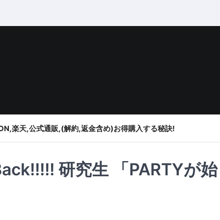
ON,楽天,公式通販,(解約,返金含め)お得購入する秘訣!
ack!!!!! 研究生 「PARTYが