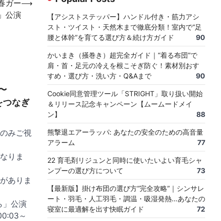
「青春ガー
⟶
」公演
【アシストステッパー】ハンドル付き・筋力アシ
スト・ツイスト・天然木まで徹底分類！室内で“足
腰と体幹”を育てる選び方＆続け方ガイド
90
かいまき（掻巻き）超完全ガイド｜“着る布団”で
肩・首・足元の冷えを根こそぎ防ぐ！素材別おす
すめ・選び方・洗い方・Q&Aまで
90
0〜
Cookie同意管理ツール「STRIGHT」取り扱い開始
「手をつなぎ
＆リリース記念キャンペーン【ムームードメイ
ン】
88
のみご視
熊撃退エアーラッパ: あなたの安全のための高音量
アラーム
77
なりま
22 育毛剤リジュンと同時に使いたいよい育毛シャ
ンプーの選び方について
73
がありま
【最新版】掛け布団の選び方“完全攻略”｜シンサレ
ート・羽毛・人工羽毛・調温・吸湿発熱…あなたの
がら」公演
寝室に最適解を出す快眠ガイド
72
 00:03～