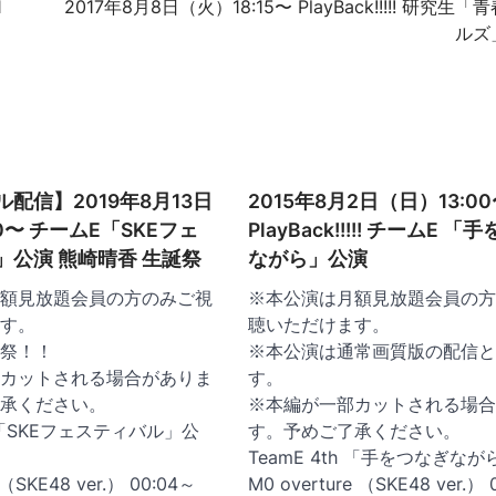
1
2017年8月8日（火）18:15〜 PlayBack!!!!! 研究生
ルズ
配信】2019年8月13日
2015年8月2日（日）13:0
00〜 チームE「SKEフェ
PlayBack!!!!! チームE 
」公演 熊崎晴香 生誕祭
ながら」公演
額見放題会員の方のみご視
※本公演は月額見放題会員の方
す。
聴いただけます。
祭！！
※本公演は通常画質版の配信と
カットされる場合がありま
す。
承ください。
※本編が一部カットされる場合
h 「SKEフェスティバル」公
す。予めご了承ください。
TeamE 4th 「手をつなぎな
e（SKE48 ver.） 00:04～
M0 overture （SKE48 ver.）