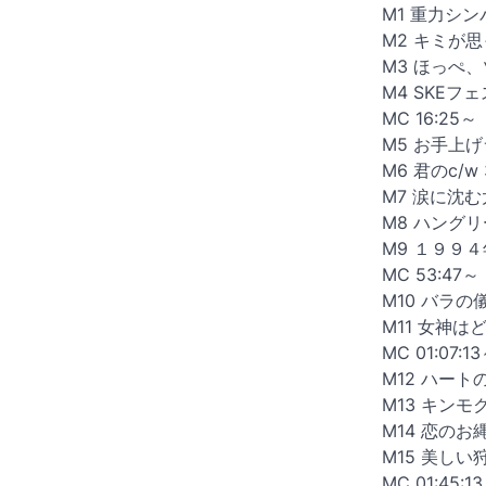
M1 重力シンパ
M2 キミが思
M3 ほっぺ、ツ
M4 SKEフェ
MC 16:25～
M5 お手上げ
M6 君のc/w 
M7 涙に沈む太
M8 ハングリ
M9 １９９４
MC 53:47～
M10 バラの儀
M11 女神はど
MC 01:07:1
M12 ハートの
M13 キンモク
M14 恋のお縄 
M15 美しい狩り
MC 01:45:1