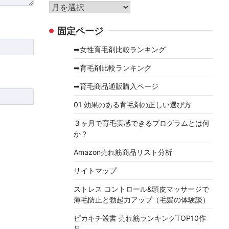
リ
ア
ー
ー
固定ページ
カ
イ
➡女性育毛剤比較ランキング
ブ
➡育毛剤比較ランキング
➡育毛商品通販購入ページ
01 効果のある育毛剤の正しい選び方
３ヶ月で育毛実感できるプログラムとは何
か？
Amazon売れ筋商品リスト分析
サイトマップ
ストレス コントロール&頭皮マッサージで
薄毛防止と勃起力アップ（毛髪の体験談）
ピカキチ叢書 売れ筋ランキングTOP10作
品