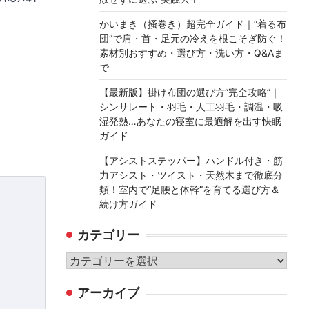
かいまき（掻巻き）超完全ガイド｜“着る布
団”で肩・首・足元の冷えを根こそぎ防ぐ！
素材別おすすめ・選び方・洗い方・Q&Aま
で
【最新版】掛け布団の選び方“完全攻略”｜
シンサレート・羽毛・人工羽毛・調温・吸
湿発熱…あなたの寝室に最適解を出す快眠
ガイド
【アシストステッパー】ハンドル付き・筋
力アシスト・ツイスト・天然木まで徹底分
類！室内で“足腰と体幹”を育てる選び方＆
続け方ガイド
カテゴリー
カ
テ
アーカイブ
ゴ