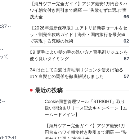
【海外ツアー完全ガイド】アジア最安1万円台＆ハ
ワイ朝食付き割引まで網羅 ― “失敗せずに選ぶ”実
践大全
66
:37～
【2026年最新保存版】エアトリ超新春セール＆セ
ット割完全攻略ガイド｜海外・国内旅行を最安値
で実現する究極の旅術
62
3～
09 薄毛によい髪の毛の洗い方と育毛剤リジュンを
って
使う良いタイミング
57
24 はたして白髪は育毛剤リジュンを使えば治る
の？白髪との関係を徹底解説しました
57
最近の投稿
2～
Cookie同意管理ツール「STRIGHT」取り
～
扱い開始＆リリース記念キャンペーン【ム
ームードメイン】
【海外ツアー完全ガイド】アジア最安1万
円台＆ハワイ朝食付き割引まで網羅 ― “失
37:41
敗せずに選ぶ”実践大全