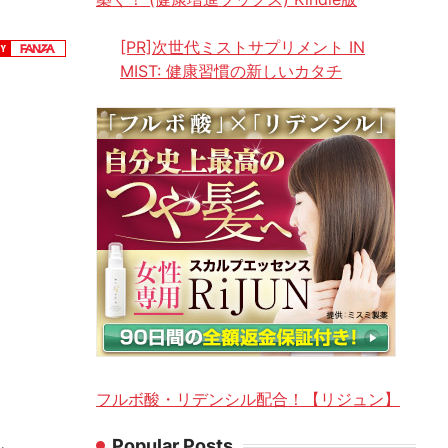
[PR]次世代ミストサプリメント IN
MIST: 健康習慣の新しいカタチ
フルボ酸・リデンシル配合！【リジュン】
Popular Posts