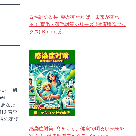
育毛剤の効果: 髪が変われば、未来が変わ
る！ 育毛・薄毛対策シリーズ (健康増進ブッ
クス) Kindle版
い。 研
er
6 あなた
M10 青空
14 桜の花び
感染症対策: 命を守り、健康で明るい未来を
築く！ (健康増進ブックス) Kindle版