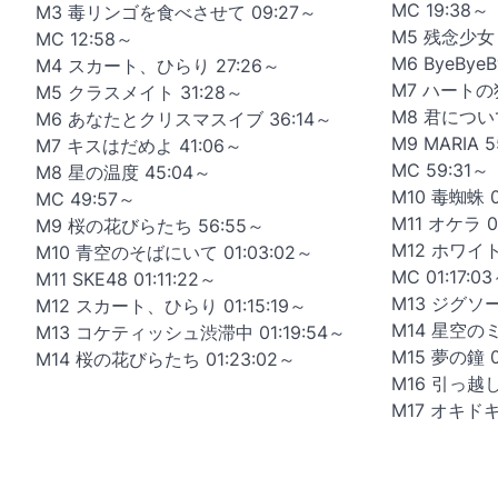
MC 19:38～
M3 毒リンゴを食べさせて 09:27～
M5 残念少女 
MC 12:58～
M6 ByeByeB
M4 スカート、ひらり 27:26～
M7 ハートの
M5 クラスメイト 31:28～
M8 君について
M6 あなたとクリスマスイブ 36:14～
M9 MARIA 5
M7 キスはだめよ 41:06～
MC 59:31～
M8 星の温度 45:04～
M10 毒蜘蛛 0
MC 49:57～
M11 オケラ 0
M9 桜の花びらたち 56:55～
M12 ホワイト
M10 青空のそばにいて 01:03:02～
MC 01:17:0
M11 SKE48 01:11:22～
M13 ジグソー
M12 スカート、ひらり 01:15:19～
M14 星空のミ
M13 コケティッシュ渋滞中 01:19:54～
M15 夢の鐘 0
M14 桜の花びらたち 01:23:02～
M16 引っ越し
M17 オキドキ 