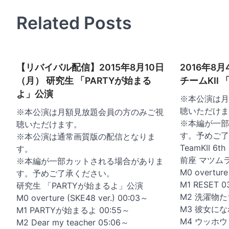
ナ
Related Posts
ビ
ゲ
ー
【リバイバル配信】2015年8月10日
2016年8月4
シ
（月） 研究生 「PARTYが始まる
チームKII 
ョ
よ」公演
※本公演は月
ン
聴いただけま
※本公演は月額見放題会員の方のみご視
※本編が一部
聴いただけます。
す。予めご了
※本公演は通常画質版の配信となりま
TeamKII 6t
す。
前座 マツムラ
※本編が一部カットされる場合がありま
M0 overtur
す。予めご了承ください。
M1 RESET 0
研究生 「PARTYが始まるよ」公演
M2 洗濯物たち
M0 overture (SKE48 ver.) 00:03～
M3 彼女にな
M1 PARTYが始まるよ 00:55～
M4 ウッホウッ
M2 Dear my teacher 05:06～