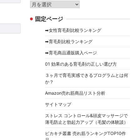
リ
ア
ー
ー
固定ページ
カ
イ
➡女性育毛剤比較ランキング
ブ
➡育毛剤比較ランキング
➡育毛商品通販購入ページ
01 効果のある育毛剤の正しい選び方
３ヶ月で育毛実感できるプログラムとは何
か？
Amazon売れ筋商品リスト分析
サイトマップ
ストレス コントロール&頭皮マッサージで
薄毛防止と勃起力アップ（毛髪の体験談）
ピカキチ叢書 売れ筋ランキングTOP10作
品