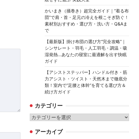
かいまき（掻巻き）超完全ガイド｜“着る布
団”で肩・首・足元の冷えを根こそぎ防ぐ！
素材別おすすめ・選び方・洗い方・Q&Aま
で
【最新版】掛け布団の選び方“完全攻略”｜
シンサレート・羽毛・人工羽毛・調温・吸
湿発熱…あなたの寝室に最適解を出す快眠
ガイド
【アシストステッパー】ハンドル付き・筋
力アシスト・ツイスト・天然木まで徹底分
類！室内で“足腰と体幹”を育てる選び方＆
続け方ガイド
カテゴリー
カ
テ
アーカイブ
ゴ