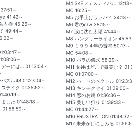
M4 SKEフェスティバル 12:13
37:51～
MC 16:25～
ye 41:42～
M5 お手上げララバイ 34:13～
独占権 45:26～
M6 君のc/w 38:15～
 49:44～
M7 涙に沈む太陽 41:44～
5:22～
M8 ハングリーライオン 45:5
M9 １９９４年の雷鳴 50:17～
1:03:47～
MC 54:08～
1:08:06～
M10 バラの儀式 58:29～
デーには… 01:13:04～
M11 女神はどこで微笑む？ 01:0
3～
MC 01:07:00～
パズル48 01:27:04～
M12 ハートのベクトル 01:23:
ステイク 01:35:52～
M13 キンモクセイ 01:29:00～
1:40:19～
M14 恋のお縄 01:36:36～
ました 01:48:18～
M15 美しい狩り 01:39:33～
01:56:59～
MC 01:44:27～
M16 FRUSTRATION 01:48:32
M17 未来が目にしみる 01:56: