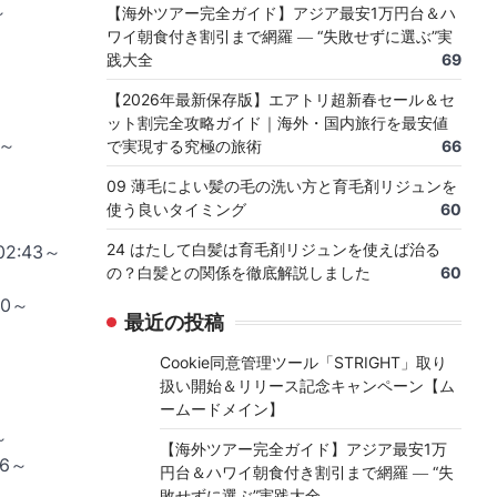
～
【海外ツアー完全ガイド】アジア最安1万円台＆ハ
ワイ朝食付き割引まで網羅 ― “失敗せずに選ぶ”実
践大全
69
【2026年最新保存版】エアトリ超新春セール＆セ
ット割完全攻略ガイド｜海外・国内旅行を最安値
3～
で実現する究極の旅術
66
09 薄毛によい髪の毛の洗い方と育毛剤リジュンを
使う良いタイミング
60
24 はたして白髪は育毛剤リジュンを使えば治る
2:43～
の？白髪との関係を徹底解説しました
60
30～
最近の投稿
Cookie同意管理ツール「STRIGHT」取り
扱い開始＆リリース記念キャンペーン【ム
ームードメイン】
～
【海外ツアー完全ガイド】アジア最安1万
56～
円台＆ハワイ朝食付き割引まで網羅 ― “失
敗せずに選ぶ”実践大全