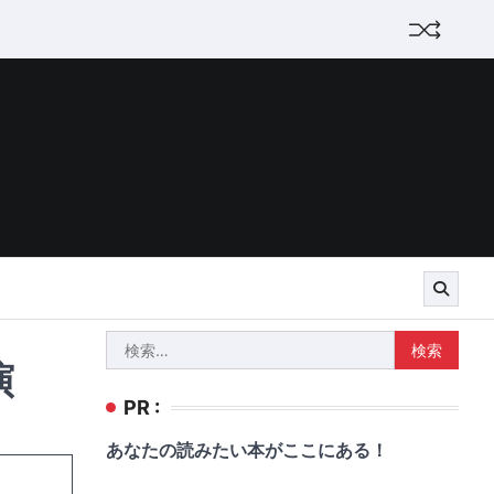
検
演
索:
PR :
あなたの読みたい本がここにある！