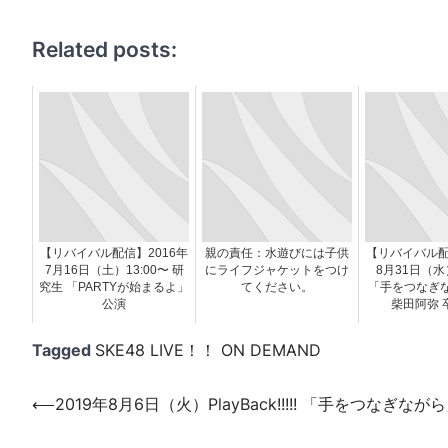
Related posts:
【リバイバル配信】2016年
親の責任：水遊びには子供
【リバイバル配
7月16日（土）13:00〜 研
にライフジャケットをつけ
8月31日（水
究生 「PARTYが始まるよ」
てください。
「手をつなぎ
公演
柴田阿弥 
Tagged
SKE48 LIVE！！ ON DEMAND
投
⟵
2019年8月6日（火）PlayBack!!!!! 「手をつなぎなが
稿