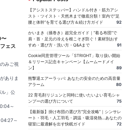
【アシストステッパー】ハンドル付き・筋力アシ
スト・ツイスト・天然木まで徹底分類！室内で“足
腰と体幹”を育てる選び方＆続け方ガイド
92
かいまき（掻巻き）超完全ガイド｜“着る布団”で
0〜
肩・首・足元の冷えを根こそぎ防ぐ！素材別おす
すめ・選び方・洗い方・Q&Aまで
91
KEフェス
Cookie同意管理ツール「STRIGHT」取り扱い開始
＆リリース記念キャンペーン【ムームードメイ
のみご視
ン】
89
がありま
熊撃退エアーラッパ: あなたの安全のための高音量
アラーム
80
ィバル」公
22 育毛剤リジュンと同時に使いたいよい育毛シャ
ンプーの選び方について
75
00:04～
【最新版】掛け布団の選び方“完全攻略”｜シンサレ
ート・羽毛・人工羽毛・調温・吸湿発熱…あなたの
4:27～
寝室に最適解を出す快眠ガイド
72