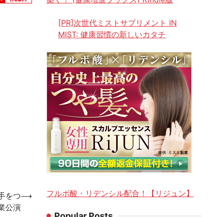
[PR]次世代ミストサプリメント IN
MIST: 健康習慣の新しいカタチ
フルボ酸・リデンシル配合！【リジュン】
「手をつ
⟶
業公演
Popular Posts