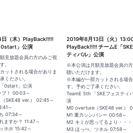
日（木）PlayBack!!!!!
2019年8月13日（火）13:0
「0start」公演
PlayBack!!!!! チームE「S
ティバル」公演
額見放題会員の方のみご視
す。
※本公演は月額見放題会員の方
カットされる場合がありま
聴いただけます。
承ください。
※本編が一部カットされる場合
h 「0start」公演
す。予めご了承ください。
ブ！ 00:03～
TeamE 5th 「SKEフェステ
e （SKE48 ver.） 02:45～
演
3:41～
M0 overture（SKE48 ver.） 
 07:34～
M1 重力シンパシー 00:58～
れますか？ 11:47～
M2 キミが思ってるより・・・ 0
ホホ 15:42～
M3 ほっぺ、ツネル 07:58～