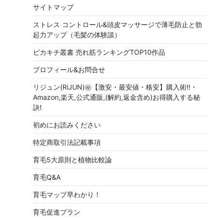
サイトマップ
ストレス コントロール&頭皮マッサージで薄毛防止と勃
起力アップ（毛髪の体験談）
ピカキチ叢書 売れ筋ランキングTOP10作品
プロフィール&お問合せ
リジュン(RiJUN)㊙【激安・最安値・格安】購入術!!・
Amazon,楽天,公式通販,(解約,返金含め)お得購入する秘
訣!
初めにお読みください
特定商取引法記載事項
育毛5大原則と植物比較論
育毛Q&A
育毛マップ早わかり！
育毛促進プラン