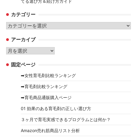
てる選び方＆続け方ガイド
カテゴリー
カ
テ
アーカイブ
ゴ
リ
ア
ー
ー
固定ページ
カ
イ
➡女性育毛剤比較ランキング
ブ
➡育毛剤比較ランキング
➡育毛商品通販購入ページ
01 効果のある育毛剤の正しい選び方
３ヶ月で育毛実感できるプログラムとは何か？
Amazon売れ筋商品リスト分析