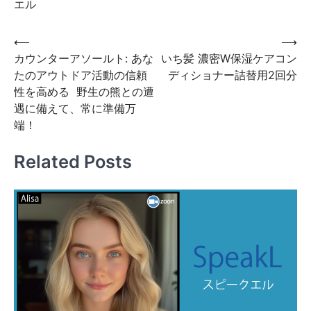
エル
投
⟵
⟶
カウンターアソールト: あな
いち髪 濃密W保湿ケアコン
稿
たのアウトドア活動の信頼
ディショナー詰替用2回分
ナ
性を高める 野生の熊との遭
ビ
遇に備えて、常に準備万
端！
ゲ
ー
Related Posts
シ
ョ
ン