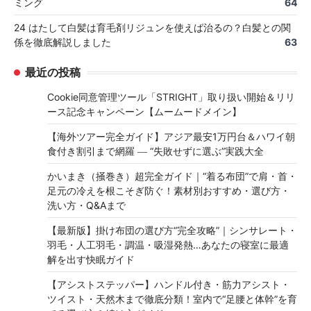
ミング
64
24 はたして白髪は育毛剤リジュンを使えば治るの？白髪との関
係を徹底解説しました
63
最近の投稿
Cookie同意管理ツール「STRIGHT」取り扱い開始＆リリ
ース記念キャンペーン【ムームードメイン】
【海外ツアー完全ガイド】アジア最安1万円台＆ハワイ朝
食付き割引まで網羅 ― “失敗せずに選ぶ”実践大全
かいまき（掻巻き）超完全ガイド｜“着る布団”で肩・首・
足元の冷えを根こそぎ防ぐ！素材別おすすめ・選び方・
洗い方・Q&Aまで
【最新版】掛け布団の選び方“完全攻略”｜シンサレート・
羽毛・人工羽毛・調温・吸湿発熱…あなたの寝室に最適
解を出す快眠ガイド
【アシストステッパー】ハンドル付き・筋力アシスト・
ツイスト・天然木まで徹底分類！室内で“足腰と体幹”を育