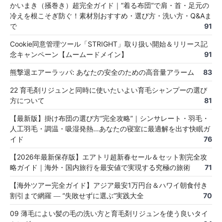
かいまき（掻巻き）超完全ガイド｜“着る布団”で肩・首・足元の
冷えを根こそぎ防ぐ！素材別おすすめ・選び方・洗い方・Q&Aま
で
91
Cookie同意管理ツール「STRIGHT」取り扱い開始＆リリース記
念キャンペーン【ムームードメイン】
91
熊撃退エアーラッパ: あなたの安全のための高音量アラーム
83
22 育毛剤リジュンと同時に使いたいよい育毛シャンプーの選び
方について
81
【最新版】掛け布団の選び方“完全攻略”｜シンサレート・羽毛・
人工羽毛・調温・吸湿発熱…あなたの寝室に最適解を出す快眠ガ
イド
76
【2026年最新保存版】エアトリ超新春セール＆セット割完全攻
略ガイド｜海外・国内旅行を最安値で実現する究極の旅術
71
【海外ツアー完全ガイド】アジア最安1万円台＆ハワイ朝食付き
割引まで網羅 ― “失敗せずに選ぶ”実践大全
70
09 薄毛によい髪の毛の洗い方と育毛剤リジュンを使う良いタイ