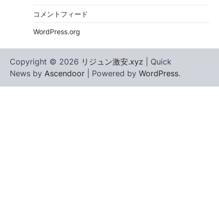
コメントフィード
WordPress.org
Copyright © 2026
リジュン激安.xyz
| Quick
News by
Ascendoor
| Powered by
WordPress
.