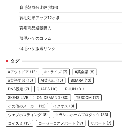
育毛剤成分比較(試用)
育毛効果アップ12ヶ条
育毛商品通販購入
薄毛ハゲのコラム
薄毛ハゲ激選リンク
タグ
#アウトドア
(12)
#トライズ
(7)
#英会話
(8)
#英語学習
(15)
AI英会話
(15)
BISARA
(10)
DNS設定
(7)
QUADS
(10)
RiJUN
(31)
SKE48 LIVE！！ ON DEMAND
(80)
TESCOM
(17)
その他のメーカー
(12)
イクオス
(8)
ウェブホスティング
(8)
クラシエホームプロダクツ
(33)
コイズミ
(15)
コーセーコスメポート
(17)
サポート
(7)