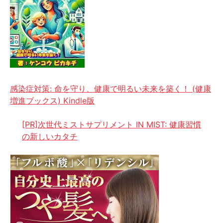
感染症対策: 命を守り、健康で明るい未来を築く！ (健康
増進ブックス) Kindle版
[PR]次世代ミストサプリメント IN MIST: 健康習慣
の新しいカタチ