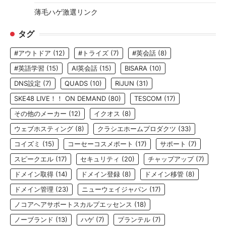
薄毛ハゲ激選リンク
タグ
#アウトドア
(12)
#トライズ
(7)
#英会話
(8)
#英語学習
(15)
AI英会話
(15)
BISARA
(10)
DNS設定
(7)
QUADS
(10)
RiJUN
(31)
SKE48 LIVE！！ ON DEMAND
(80)
TESCOM
(17)
その他のメーカー
(12)
イクオス
(8)
ウェブホスティング
(8)
クラシエホームプロダクツ
(33)
コイズミ
(15)
コーセーコスメポート
(17)
サポート
(7)
スピークエル
(17)
セキュリティ
(20)
チャップアップ
(7)
ドメイン取得
(14)
ドメイン登録
(8)
ドメイン移管
(8)
ドメイン管理
(23)
ニューウェイジャパン
(17)
ノコアヘアサポートスカルプエッセンス
(18)
ノーブランド
(13)
ハゲ
(7)
プランテル
(7)