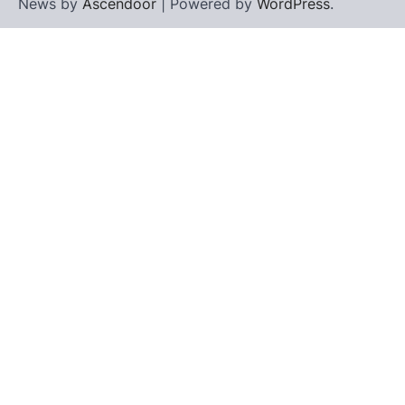
News by
Ascendoor
| Powered by
WordPress
.