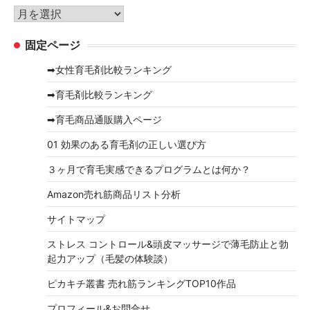
リ
ア
ー
ー
固定ページ
カ
イ
➡女性育毛剤比較ランキング
ブ
➡育毛剤比較ランキング
➡育毛商品通販購入ページ
01 効果のある育毛剤の正しい選び方
３ヶ月で育毛実感できるプログラムとは何か？
Amazon売れ筋商品リスト分析
サイトマップ
ストレス コントロール&頭皮マッサージで薄毛防止と勃
起力アップ（毛髪の体験談）
ピカキチ叢書 売れ筋ランキングTOP10作品
プロフィール&お問合せ