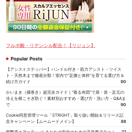
フルボ酸・リデンシル配合！【リジュン】
Popular Posts
【アシストステッパー】ハンドル付き・筋力アシスト・ツイス
ト・天然木まで徹底分類！室内で“足腰と体幹”を育てる選び方＆
続け方ガイド
90
かいまき（掻巻き）超完全ガイド｜“着る布団”で肩・首・足元の
冷えを根こそぎ防ぐ！素材別おすすめ・選び方・洗い方・Q&Aま
で
90
Cookie同意管理ツール「STRIGHT」取り扱い開始＆リリース記
念キャンペーン【ムームードメイン】
88
熊撃退エアーラッパ: あなたの安全のための高音量アラーム
77