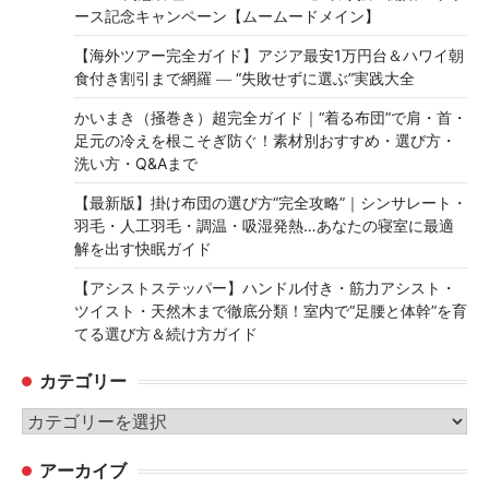
ース記念キャンペーン【ムームードメイン】
【海外ツアー完全ガイド】アジア最安1万円台＆ハワイ朝
食付き割引まで網羅 ― “失敗せずに選ぶ”実践大全
かいまき（掻巻き）超完全ガイド｜“着る布団”で肩・首・
足元の冷えを根こそぎ防ぐ！素材別おすすめ・選び方・
洗い方・Q&Aまで
【最新版】掛け布団の選び方“完全攻略”｜シンサレート・
羽毛・人工羽毛・調温・吸湿発熱…あなたの寝室に最適
解を出す快眠ガイド
【アシストステッパー】ハンドル付き・筋力アシスト・
ツイスト・天然木まで徹底分類！室内で“足腰と体幹”を育
てる選び方＆続け方ガイド
カテゴリー
カ
テ
アーカイブ
ゴ