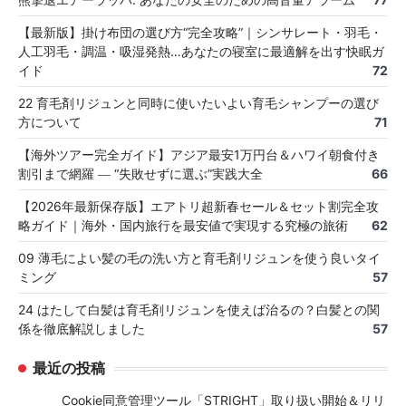
【最新版】掛け布団の選び方“完全攻略”｜シンサレート・羽毛・
人工羽毛・調温・吸湿発熱…あなたの寝室に最適解を出す快眠ガ
イド
72
22 育毛剤リジュンと同時に使いたいよい育毛シャンプーの選び
方について
71
【海外ツアー完全ガイド】アジア最安1万円台＆ハワイ朝食付き
割引まで網羅 ― “失敗せずに選ぶ”実践大全
66
【2026年最新保存版】エアトリ超新春セール＆セット割完全攻
略ガイド｜海外・国内旅行を最安値で実現する究極の旅術
62
09 薄毛によい髪の毛の洗い方と育毛剤リジュンを使う良いタイ
ミング
57
24 はたして白髪は育毛剤リジュンを使えば治るの？白髪との関
係を徹底解説しました
57
最近の投稿
Cookie同意管理ツール「STRIGHT」取り扱い開始＆リリ