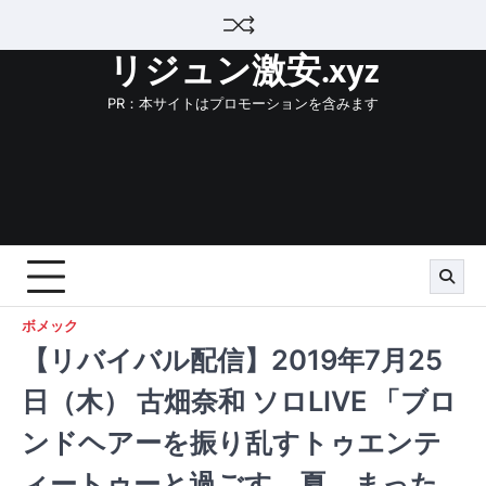
Skip
to
リジュン激安.xyz
content
PR：本サイトはプロモーションを含みます
ボメック
【リバイバル配信】2019年7月25
日（木） 古畑奈和 ソロLIVE 「ブロ
ンドヘアーを振り乱すトゥエンテ
ィートゥーと過ごす、夏、まった