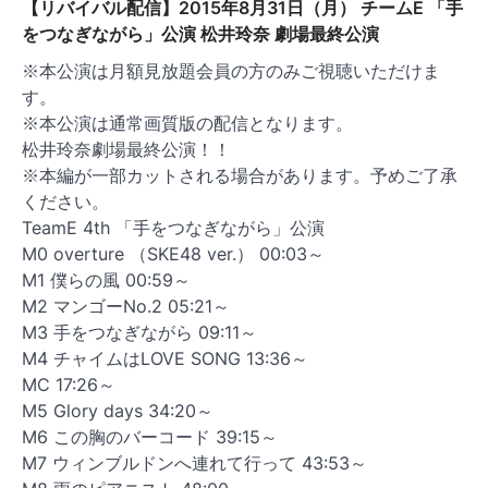
【リバイバル配信】2015年8月31日（月） チームE 「手
ョ
をつなぎながら」公演 松井玲奈 劇場最終公演
ン
※本公演は月額見放題会員の方のみご視聴いただけま
す。
※本公演は通常画質版の配信となります。
松井玲奈劇場最終公演！！
※本編が一部カットされる場合があります。予めご了承
ください。
TeamE 4th 「手をつなぎながら」公演
M0 overture （SKE48 ver.） 00:03～
M1 僕らの風 00:59～
M2 マンゴーNo.2 05:21～
M3 手をつなぎながら 09:11～
M4 チャイムはLOVE SONG 13:36～
MC 17:26～
M5 Glory days 34:20～
M6 この胸のバーコード 39:15～
M7 ウィンブルドンへ連れて行って 43:53～