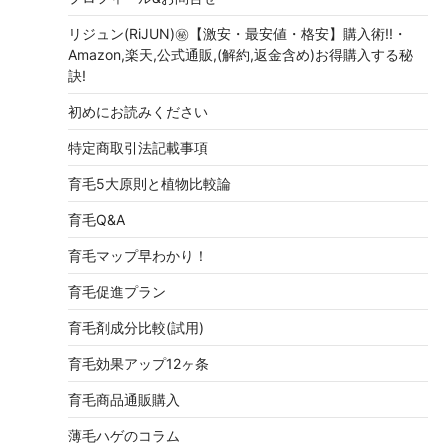
リジュン(RiJUN)㊙【激安・最安値・格安】購入術!!・
Amazon,楽天,公式通販,(解約,返金含め)お得購入する秘
訣!
初めにお読みください
特定商取引法記載事項
育毛5大原則と植物比較論
育毛Q&A
育毛マップ早わかり！
育毛促進プラン
育毛剤成分比較(試用)
育毛効果アップ12ヶ条
育毛商品通販購入
薄毛ハゲのコラム