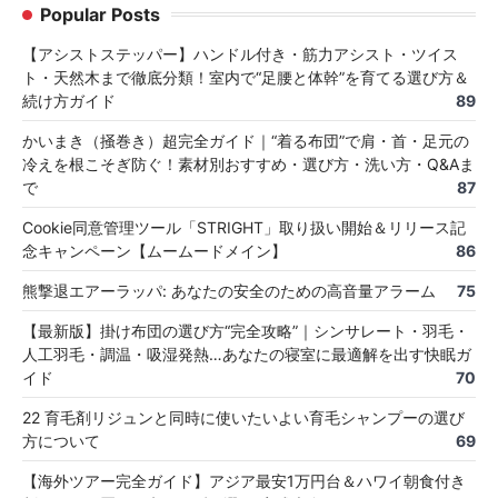
Popular Posts
【アシストステッパー】ハンドル付き・筋力アシスト・ツイス
ト・天然木まで徹底分類！室内で“足腰と体幹”を育てる選び方＆
続け方ガイド
89
かいまき（掻巻き）超完全ガイド｜“着る布団”で肩・首・足元の
冷えを根こそぎ防ぐ！素材別おすすめ・選び方・洗い方・Q&Aま
で
87
Cookie同意管理ツール「STRIGHT」取り扱い開始＆リリース記
念キャンペーン【ムームードメイン】
86
熊撃退エアーラッパ: あなたの安全のための高音量アラーム
75
【最新版】掛け布団の選び方“完全攻略”｜シンサレート・羽毛・
人工羽毛・調温・吸湿発熱…あなたの寝室に最適解を出す快眠ガ
イド
70
22 育毛剤リジュンと同時に使いたいよい育毛シャンプーの選び
方について
69
【海外ツアー完全ガイド】アジア最安1万円台＆ハワイ朝食付き