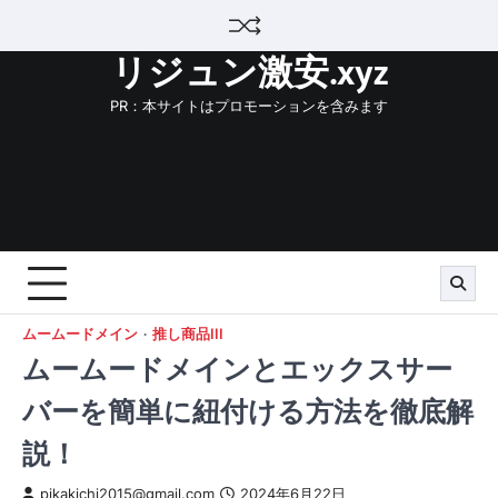
Skip
to
リジュン激安.xyz
content
PR：本サイトはプロモーションを含みます
ムームードメイン
推し商品III
ムームードメインとエックスサー
バーを簡単に紐付ける方法を徹底解
説！
pikakichi2015@gmail.com
2024年6月22日