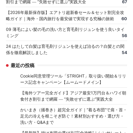
割引まで網羅 ― “失敗せずに選ぶ”実践大全
67
【2026年最新保存版】エアトリ超新春セール＆セット割完全攻
略ガイド｜海外・国内旅行を最安値で実現する究極の旅術
60
09 薄毛によい髪の毛の洗い方と育毛剤リジュンを使う良いタイ
ミング
56
24 はたして白髪は育毛剤リジュンを使えば治るの？白髪との関
係を徹底解説しました
54
最近の投稿
Cookie同意管理ツール「STRIGHT」取り扱い開始＆リリ
ース記念キャンペーン【ムームードメイン】
【海外ツアー完全ガイド】アジア最安1万円台＆ハワイ朝
食付き割引まで網羅 ― “失敗せずに選ぶ”実践大全
かいまき（掻巻き）超完全ガイド｜“着る布団”で肩・首・
足元の冷えを根こそぎ防ぐ！素材別おすすめ・選び方・
洗い方・Q&Aまで
【最新版】掛け布団の選び方“完全攻略”｜シンサレート・