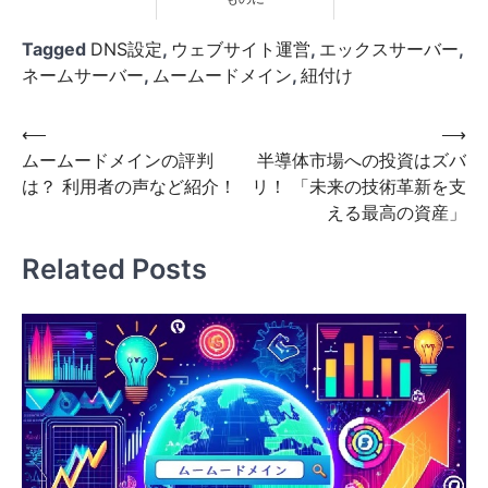
Tagged
DNS設定
,
ウェブサイト運営
,
エックスサーバー
,
ネームサーバー
,
ムームードメイン
,
紐付け
投
⟵
⟶
ムームードメインの評判
半導体市場への投資はズバ
稿
は？ 利用者の声など紹介！
リ！ 「未来の技術革新を支
ナ
える最高の資産」
ビ
Related Posts
ゲ
ー
シ
ョ
ン