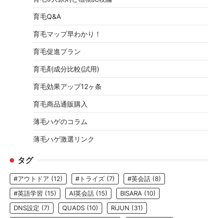
育毛Q&A
育毛マップ早わかり！
育毛促進プラン
育毛剤成分比較(試用)
育毛効果アップ12ヶ条
育毛商品通販購入
薄毛ハゲのコラム
薄毛ハゲ激選リンク
タグ
#アウトドア
(12)
#トライズ
(7)
#英会話
(8)
#英語学習
(15)
AI英会話
(15)
BISARA
(10)
DNS設定
(7)
QUADS
(10)
RiJUN
(31)