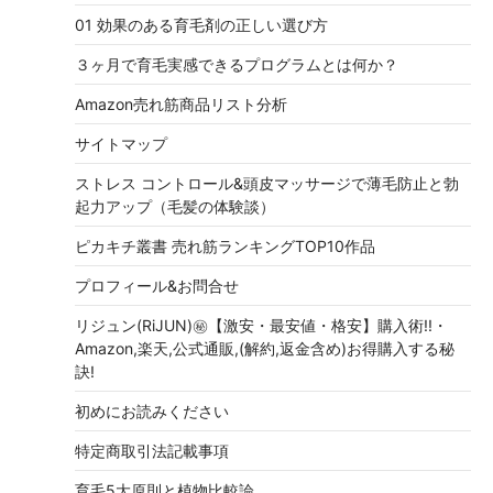
01 効果のある育毛剤の正しい選び方
３ヶ月で育毛実感できるプログラムとは何か？
Amazon売れ筋商品リスト分析
サイトマップ
ストレス コントロール&頭皮マッサージで薄毛防止と勃
起力アップ（毛髪の体験談）
ピカキチ叢書 売れ筋ランキングTOP10作品
プロフィール&お問合せ
リジュン(RiJUN)㊙【激安・最安値・格安】購入術!!・
Amazon,楽天,公式通販,(解約,返金含め)お得購入する秘
訣!
初めにお読みください
特定商取引法記載事項
育毛5大原則と植物比較論