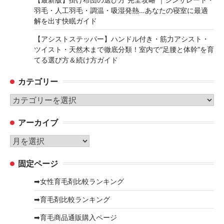
羽毛・人工羽毛・調温・吸湿発熱…あなたの寝室に最適
解を出す快眠ガイド
【アシストステッパー】ハンドル付き・筋力アシスト・
ツイスト・天然木まで徹底分類！室内で“足腰と体幹”を育
てる選び方＆続け方ガイド
カテゴリー
カ
テ
アーカイブ
ゴ
リ
ア
ー
ー
固定ページ
カ
イ
➡女性育毛剤比較ランキング
ブ
➡育毛剤比較ランキング
➡育毛商品通販購入ページ