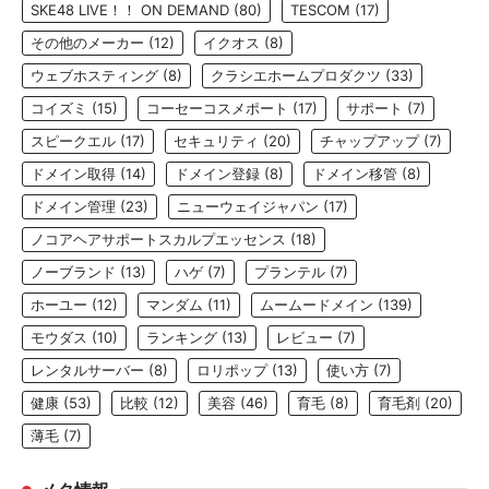
SKE48 LIVE！！ ON DEMAND
(80)
TESCOM
(17)
その他のメーカー
(12)
イクオス
(8)
ウェブホスティング
(8)
クラシエホームプロダクツ
(33)
コイズミ
(15)
コーセーコスメポート
(17)
サポート
(7)
スピークエル
(17)
セキュリティ
(20)
チャップアップ
(7)
ドメイン取得
(14)
ドメイン登録
(8)
ドメイン移管
(8)
ドメイン管理
(23)
ニューウェイジャパン
(17)
ノコアヘアサポートスカルプエッセンス
(18)
ノーブランド
(13)
ハゲ
(7)
プランテル
(7)
ホーユー
(12)
マンダム
(11)
ムームードメイン
(139)
モウダス
(10)
ランキング
(13)
レビュー
(7)
レンタルサーバー
(8)
ロリポップ
(13)
使い方
(7)
健康
(53)
比較
(12)
美容
(46)
育毛
(8)
育毛剤
(20)
薄毛
(7)