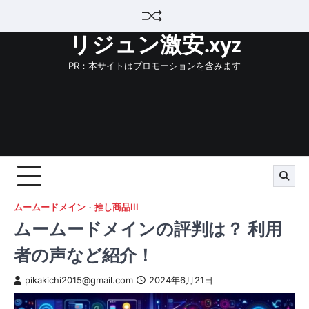
Skip
to
リジュン激安.xyz
content
PR：本サイトはプロモーションを含みます
ムームードメイン
推し商品III
ムームードメインの評判は？ 利用
者の声など紹介！
pikakichi2015@gmail.com
2024年6月21日