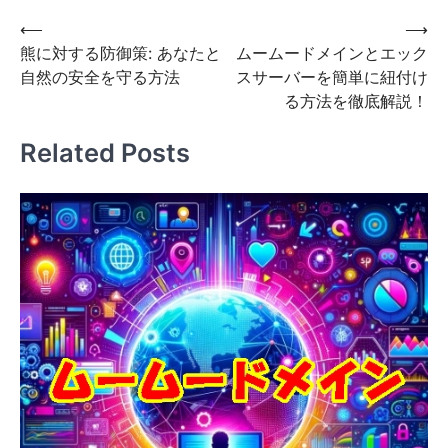
投
⟵
⟶
熊に対する防御策: あなたと
ムームードメインとエック
稿
自然の安全を守る方法
スサーバーを簡単に紐付け
ナ
る方法を徹底解説！
ビ
Related Posts
ゲ
ー
シ
ョ
ン