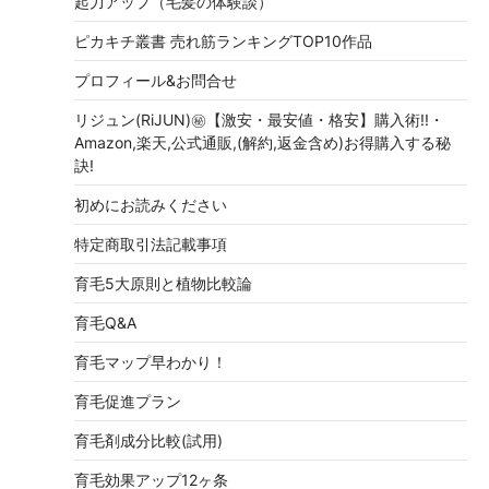
起力アップ（毛髪の体験談）
ピカキチ叢書 売れ筋ランキングTOP10作品
プロフィール&お問合せ
リジュン(RiJUN)㊙【激安・最安値・格安】購入術!!・
Amazon,楽天,公式通販,(解約,返金含め)お得購入する秘
訣!
初めにお読みください
特定商取引法記載事項
育毛5大原則と植物比較論
育毛Q&A
育毛マップ早わかり！
育毛促進プラン
育毛剤成分比較(試用)
育毛効果アップ12ヶ条