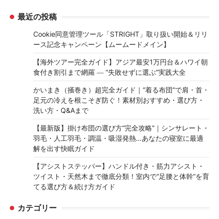
最近の投稿
Cookie同意管理ツール「STRIGHT」取り扱い開始＆リリ
ース記念キャンペーン【ムームードメイン】
【海外ツアー完全ガイド】アジア最安1万円台＆ハワイ朝
食付き割引まで網羅 ― “失敗せずに選ぶ”実践大全
かいまき（掻巻き）超完全ガイド｜“着る布団”で肩・首・
足元の冷えを根こそぎ防ぐ！素材別おすすめ・選び方・
洗い方・Q&Aまで
【最新版】掛け布団の選び方“完全攻略”｜シンサレート・
羽毛・人工羽毛・調温・吸湿発熱…あなたの寝室に最適
解を出す快眠ガイド
【アシストステッパー】ハンドル付き・筋力アシスト・
ツイスト・天然木まで徹底分類！室内で“足腰と体幹”を育
てる選び方＆続け方ガイド
カテゴリー