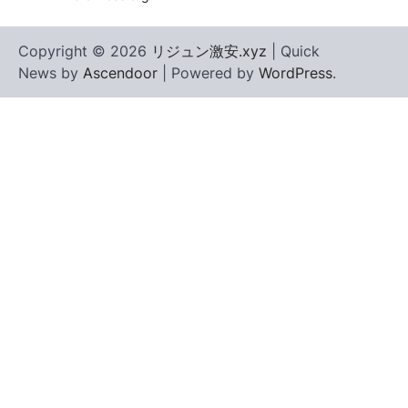
Copyright © 2026
リジュン激安.xyz
| Quick
News by
Ascendoor
| Powered by
WordPress
.