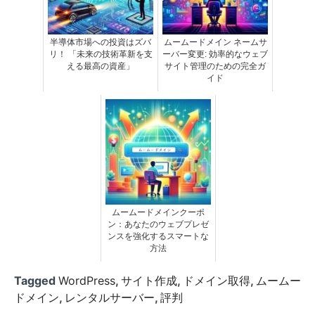
半導体市場への投資はズバ
ムームードメイン ネームサ
リ！ 「未来の技術革新を支
ーバー変更: 効率的なウェブ
える最高の資産」
サイト管理のための完全ガ
イド
ムームードメインクーポ
ン：あなたのウェブプレゼ
ンスを強化するスマートな
方法
Tagged
WordPress
,
サイト作成
,
ドメイン取得
,
ムームー
ドメイン
,
レンタルサーバー
,
評判