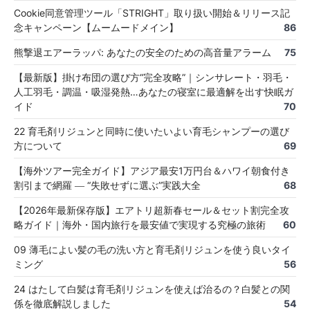
Cookie同意管理ツール「STRIGHT」取り扱い開始＆リリース記
念キャンペーン【ムームードメイン】
86
熊撃退エアーラッパ: あなたの安全のための高音量アラーム
75
【最新版】掛け布団の選び方“完全攻略”｜シンサレート・羽毛・
人工羽毛・調温・吸湿発熱…あなたの寝室に最適解を出す快眠ガ
イド
70
22 育毛剤リジュンと同時に使いたいよい育毛シャンプーの選び
方について
69
【海外ツアー完全ガイド】アジア最安1万円台＆ハワイ朝食付き
割引まで網羅 ― “失敗せずに選ぶ”実践大全
68
【2026年最新保存版】エアトリ超新春セール＆セット割完全攻
略ガイド｜海外・国内旅行を最安値で実現する究極の旅術
60
09 薄毛によい髪の毛の洗い方と育毛剤リジュンを使う良いタイ
ミング
56
24 はたして白髪は育毛剤リジュンを使えば治るの？白髪との関
係を徹底解説しました
54