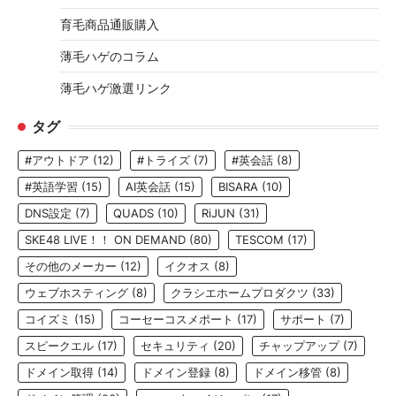
育毛商品通販購入
薄毛ハゲのコラム
薄毛ハゲ激選リンク
タグ
#アウトドア
(12)
#トライズ
(7)
#英会話
(8)
#英語学習
(15)
AI英会話
(15)
BISARA
(10)
DNS設定
(7)
QUADS
(10)
RiJUN
(31)
SKE48 LIVE！！ ON DEMAND
(80)
TESCOM
(17)
その他のメーカー
(12)
イクオス
(8)
ウェブホスティング
(8)
クラシエホームプロダクツ
(33)
コイズミ
(15)
コーセーコスメポート
(17)
サポート
(7)
スピークエル
(17)
セキュリティ
(20)
チャップアップ
(7)
ドメイン取得
(14)
ドメイン登録
(8)
ドメイン移管
(8)