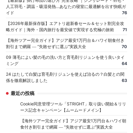
【最新版】掛け布団の選び方“完全攻略”｜シンサレート・羽毛・
人工羽毛・調温・吸湿発熱…あなたの寝室に最適解を出す快眠ガ
イド
76
【2026年最新保存版】エアトリ超新春セール＆セット割完全攻
略ガイド｜海外・国内旅行を最安値で実現する究極の旅術
71
【海外ツアー完全ガイド】アジア最安1万円台＆ハワイ朝食付き
割引まで網羅 ― “失敗せずに選ぶ”実践大全
70
09 薄毛によい髪の毛の洗い方と育毛剤リジュンを使う良いタイ
ミング
64
24 はたして白髪は育毛剤リジュンを使えば治るの？白髪との関
係を徹底解説しました
63
最近の投稿
Cookie同意管理ツール「STRIGHT」取り扱い開始＆リリ
ース記念キャンペーン【ムームードメイン】
【海外ツアー完全ガイド】アジア最安1万円台＆ハワイ朝
食付き割引まで網羅 ― “失敗せずに選ぶ”実践大全