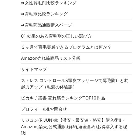
➡女性育毛剤比較ランキング
ブ
➡育毛剤比較ランキング
➡育毛商品通販購入ページ
01 効果のある育毛剤の正しい選び方
３ヶ月で育毛実感できるプログラムとは何か？
Amazon売れ筋商品リスト分析
サイトマップ
ストレス コントロール&頭皮マッサージで薄毛防止と勃
起力アップ（毛髪の体験談）
ピカキチ叢書 売れ筋ランキングTOP10作品
プロフィール&お問合せ
リジュン(RiJUN)㊙【激安・最安値・格安】購入術!!・
Amazon,楽天,公式通販,(解約,返金含め)お得購入する秘
訣!