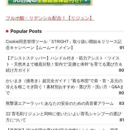
フルボ酸・リデンシル配合！【リジュン】
Popular Posts
Cookie同意管理ツール「STRIGHT」取り扱い開始＆リリース記
念キャンペーン【ムームードメイン】
91
【アシストステッパー】ハンドル付き・筋力アシスト・ツイス
ト・天然木まで徹底分類！室内で“足腰と体幹”を育てる選び方＆
続け方ガイド
90
かいまき（掻巻き）超完全ガイド｜“着る布団”で肩・首・足元の
冷えを根こそぎ防ぐ！素材別おすすめ・選び方・洗い方・Q&Aま
で
90
熊撃退エアーラッパ: あなたの安全のための高音量アラーム
83
22 育毛剤リジュンと同時に使いたいよい育毛シャンプーの選び
方について
81