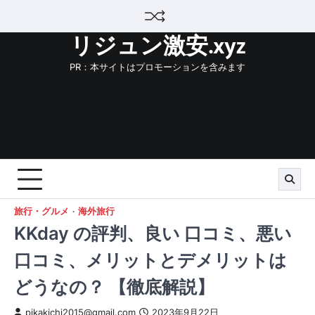
Skip
to
リジュン激安.xyz
content
PR：本サイトはプロモーションを含みます
旅行・グルメ
海外旅行
KKday の評判、良い 口コミ、悪い
口コミ、メリットとデメリットは
どうなの？ 【徹底解説】
pikakichi2015@gmail.com
2023年9月22日