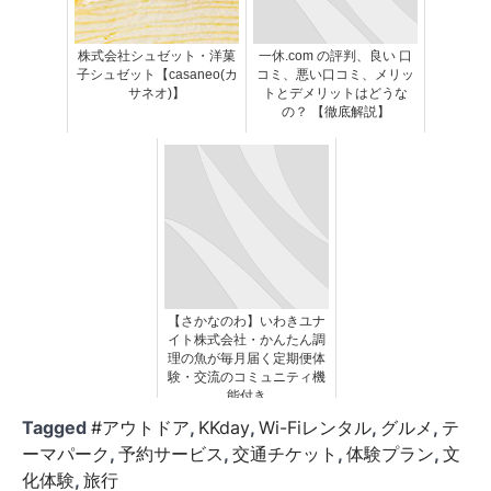
株式会社シュゼット・洋菓
一休.com の評判、良い 口
子シュゼット【casaneo(カ
コミ、悪い口コミ、メリッ
サネオ)】
トとデメリットはどうな
の？ 【徹底解説】
【さかなのわ】いわきユナ
イト株式会社・かんたん調
理の魚が毎月届く定期便体
験・交流のコミュニティ機
能付き
Tagged
#アウトドア
,
KKday
,
Wi-Fiレンタル
,
グルメ
,
テ
ーマパーク
,
予約サービス
,
交通チケット
,
体験プラン
,
文
化体験
,
旅行