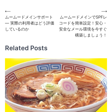
投
⟵
⟶
ムームードメインサポート
ムームードメインでSPFレ
稿
— 実際の利用者はどう評価
コードを簡単設定！安心・
ナ
しているのか
安全なメール環境を今すぐ
ビ
構築しましょう！
ゲ
Related Posts
ー
シ
ョ
ン