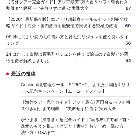
【海外ツアー完全ガイド】アジア最安1万円台＆ハワイ朝食付き
割引まで網羅 ― “失敗せずに選ぶ”実践大全
67
【2026年最新保存版】エアトリ超新春セール＆セット割完全攻
略ガイド｜海外・国内旅行を最安値で実現する究極の旅術
60
09 薄毛によい髪の毛の洗い方と育毛剤リジュンを使う良いタイ
ミング
56
24 はたして白髪は育毛剤リジュンを使えば治るの？白髪との関
係を徹底解説しました
54
最近の投稿
Cookie同意管理ツール「STRIGHT」取り扱い開始＆リリ
ース記念キャンペーン【ムームードメイン】
【海外ツアー完全ガイド】アジア最安1万円台＆ハワイ朝
食付き割引まで網羅 ― “失敗せずに選ぶ”実践大全
かいまき（掻巻き）超完全ガイド｜“着る布団”で肩・首・
足元の冷えを根こそぎ防ぐ！素材別おすすめ・選び方・
洗い方・Q&Aまで