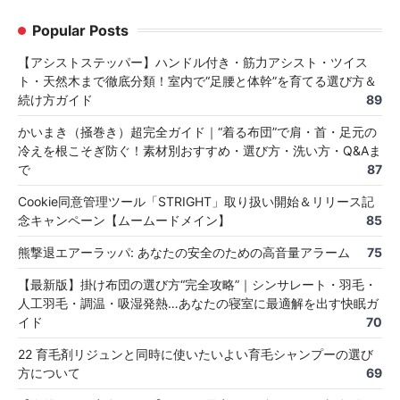
Popular Posts
【アシストステッパー】ハンドル付き・筋力アシスト・ツイス
ト・天然木まで徹底分類！室内で“足腰と体幹”を育てる選び方＆
続け方ガイド
89
かいまき（掻巻き）超完全ガイド｜“着る布団”で肩・首・足元の
冷えを根こそぎ防ぐ！素材別おすすめ・選び方・洗い方・Q&Aま
で
87
Cookie同意管理ツール「STRIGHT」取り扱い開始＆リリース記
念キャンペーン【ムームードメイン】
85
熊撃退エアーラッパ: あなたの安全のための高音量アラーム
75
【最新版】掛け布団の選び方“完全攻略”｜シンサレート・羽毛・
人工羽毛・調温・吸湿発熱…あなたの寝室に最適解を出す快眠ガ
イド
70
22 育毛剤リジュンと同時に使いたいよい育毛シャンプーの選び
方について
69