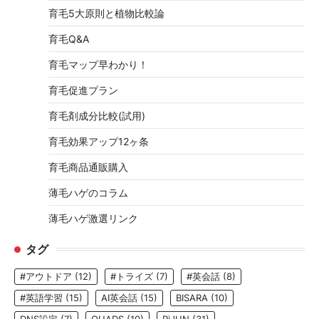
育毛5大原則と植物比較論
育毛Q&A
育毛マップ早わかり！
育毛促進プラン
育毛剤成分比較(試用)
育毛効果アップ12ヶ条
育毛商品通販購入
薄毛ハゲのコラム
薄毛ハゲ激選リンク
タグ
#アウトドア
(12)
#トライズ
(7)
#英会話
(8)
#英語学習
(15)
AI英会話
(15)
BISARA
(10)
DNS設定
(7)
QUADS
(10)
RiJUN
(31)