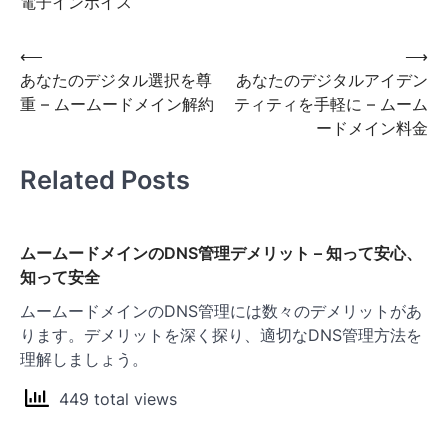
電子インボイス
投
⟵
⟶
あなたのデジタル選択を尊
あなたのデジタルアイデン
稿
重 – ムームードメイン解約
ティティを手軽に – ムーム
ナ
ードメイン料金
ビ
Related Posts
ゲ
ー
シ
ムームードメインのDNS管理デメリット – 知って安心、
ョ
知って安全
ン
ムームードメインのDNS管理には数々のデメリットがあ
ります。デメリットを深く探り、適切なDNS管理方法を
理解しましょう。
449 total views