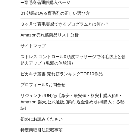
➡育毛商品通販購入ページ
01 効果のある育毛剤の正しい選び方
３ヶ月で育毛実感できるプログラムとは何か？
Amazon売れ筋商品リスト分析
サイトマップ
ストレス コントロール&頭皮マッサージで薄毛防止と勃
起力アップ（毛髪の体験談）
ピカキチ叢書 売れ筋ランキングTOP10作品
プロフィール&お問合せ
リジュン(RiJUN)㊙【激安・最安値・格安】購入術!!・
Amazon,楽天,公式通販,(解約,返金含め)お得購入する秘
訣!
初めにお読みください
特定商取引法記載事項