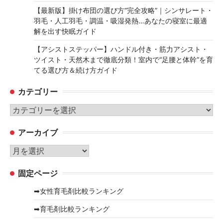
【最新版】掛け布団の選び方“完全攻略”｜シンサレート・
羽毛・人工羽毛・調温・吸湿発熱…あなたの寝室に最適
解を出す快眠ガイド
【アシストステッパー】ハンドル付き・筋力アシスト・
ツイスト・天然木まで徹底分類！室内で“足腰と体幹”を育
てる選び方＆続け方ガイド
カテゴリー
カ
テ
アーカイブ
ゴ
リ
ア
ー
ー
固定ページ
カ
イ
➡女性育毛剤比較ランキング
ブ
➡育毛剤比較ランキング