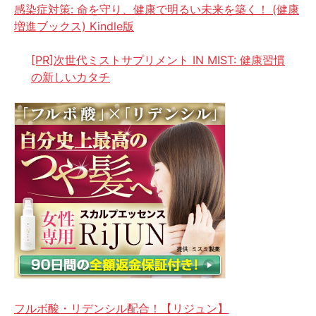
感染症対策: 命を守り、健康で明るい未来を築く！ (健康
増進ブックス) Kindle版
[PR]次世代ミストサプリメント IN MIST: 健康習慣
の新しいカタチ
フルボ酸・リデンシル配合！【リジュン】